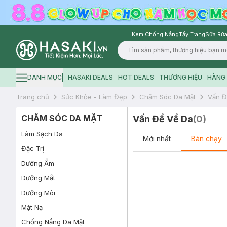
Kem Chống Nắng
Tẩy Trang
Sữa Rửa
Logo
DANH MỤC
HASAKI DEALS
HOT DEALS
THƯƠNG HIỆU
HÀNG 
Hamburger icon
Trang chủ
Sức Khỏe - Làm Đẹp
Chăm Sóc Da Mặt
Vấn Đ
CHĂM SÓC DA MẶT
Vấn Đề Về Da
(
0
)
Làm Sạch Da
Mới nhất
Bán chạy
Đặc Trị
Dưỡng Ẩm
Dưỡng Mắt
Dưỡng Môi
Mặt Nạ
Chống Nắng Da Mặt