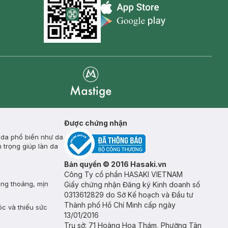
Appstore icon
Goolge Play icon
Mastige
Được chứng nhận
 da phổ biến như da
 trọng giúp làn da
Bản quyền © 2016 Hasaki.vn
Công Ty cổ phần HASAKI VIETNAM
ông thoáng, mịn
Giấy chứng nhận Đăng ký Kinh doanh số
0313612829 do Sở Kế hoạch và Đầu tư
Thành phố Hồ Chí Minh cấp ngày
óc và thiếu sức
13/01/2016
Trụ sở: 71 Hoàng Hoa Thám, Phường Tân