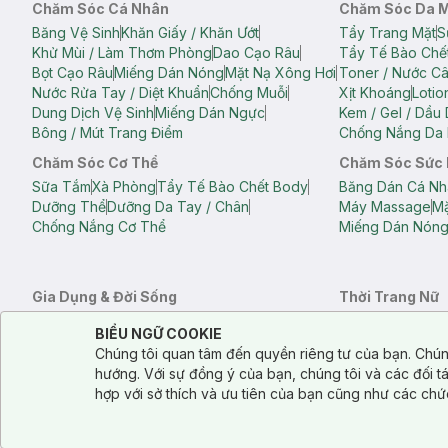
Chăm Sóc Cá Nhân
Chăm Sóc Da 
Băng Vệ Sinh
Khăn Giấy / Khăn Ướt
Tẩy Trang Mặt
S
Khử Mùi / Làm Thơm Phòng
Dao Cạo Râu
Tẩy Tế Bào Chế
Bọt Cạo Râu
Miếng Dán Nóng
Mặt Nạ Xông Hơi
Toner / Nước C
Nước Rửa Tay / Diệt Khuẩn
Chống Muỗi
Xịt Khoáng
Lotio
Dung Dịch Vệ Sinh
Miếng Dán Ngực
Kem / Gel / Dầu
Bông / Mút Trang Điểm
Chống Nắng Da 
Chăm Sóc Cơ Thể
Chăm Sóc Sức
Sữa Tắm
Xà Phòng
Tẩy Tế Bào Chết Body
Băng Dán Cá Nh
Dưỡng Thể
Dưỡng Da Tay / Chân
Máy Massage
Mặ
Chống Nắng Cơ Thể
Miếng Dán Nón
Gia Dụng & Đời Sống
Thời Trang Nữ
Khăn Tắm
Bông Tắm / Phụ Kiện Tắm
Áo Crop Top N
Notice about cookies usage
Cookie Consent
BIỂU NGỮ COOKIE
Phụ Kiện Điện Thoại
Quạt Cầm Tay / Quạt Mini
Áo Thun Nữ
Áo 
Chúng tôi quan tâm đến quyền riêng tư của bạn. Chún
Khử Mùi / Làm Thơm Phòng
Nước Giặt
Nước Xả
Quần Lót Nữ
Quầ
hướng. Với sự đồng ý của bạn, chúng tôi và các đối 
Balo
Túi Xách
hợp với sở thích và ưu tiên của bạn cũng như các chứ
Balo Laptop
Balo Du Lịch
Túi Tote
Túi Đe
Túi Đựng Mỹ Ph