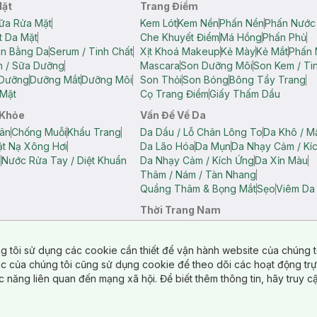
Mặt
Trang Điểm
ữa Rửa Mặt
Kem Lót
Kem Nền
Phấn Nền
Phấn Nước
t Da Mặt
Che Khuyết Điểm
Má Hồng
Phấn Phủ
ân Bằng Da
Serum / Tinh Chất
Xịt Khoá Makeup
Kẻ Mày
Kẻ Mắt
Phấn 
n / Sữa Dưỡng
Mascara
Son Dưỡng Môi
Son Kem / Tin
 Dưỡng
Dưỡng Mắt
Dưỡng Môi
Son Thỏi
Son Bóng
Bông Tẩy Trang
Mặt
Cọ Trang Điểm
Giấy Thấm Dầu
 Khỏe
Vấn Đề Về Da
ân
Chống Muỗi
Khẩu Trang
Da Dầu / Lỗ Chân Lông To
Da Khô / M
t Nạ Xông Hơi
Da Lão Hóa
Da Mụn
Da Nhạy Cảm / Kí
g
Nước Rửa Tay / Diệt Khuẩn
Da Nhạy Cảm / Kích Ứng
Da Xỉn Màu
Thâm / Nám / Tàn Nhang
Quầng Thâm & Bọng Mắt
Sẹo
Viêm Da
Thời Trang Nam
ữ
Áo Hai Dây Nữ
Áo Polo Nữ
Áo Polo Nam
Áo Thun Nam
Áo Tank T
Tank Top Nữ
Quần Dài Nữ
Quần Lót Nam
Quần Short Nam
g tôi sử dụng các cookie cần thiết để vận hành website của chúng t
n Short Nữ
tác của chúng tôi cũng sử dụng cookie để theo dõi các hoạt động tr
c năng liên quan đến mạng xã hội. Để biết thêm thông tin, hãy truy 
o Chéo
Túi Du Lịch
ẩm
Túi Đựng Phụ Kiện