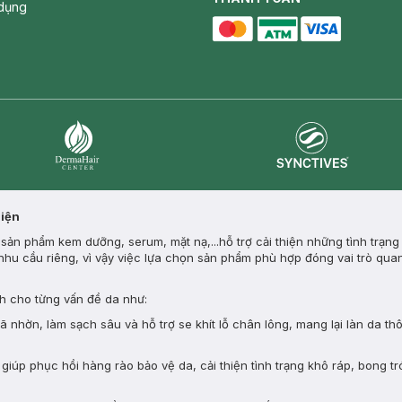
dụng
master card
ATM card
visa card
Synctives
Dermahair
Diện
ản phẩm kem dưỡng, serum, mặt nạ,...hỗ trợ cải thiện những tình trạng
nhu cầu riêng, vì vậy việc lựa chọn sản phẩm phù hợp đóng vai trò quan
 cho từng vấn đề da như:
nhờn, làm sạch sâu và hỗ trợ se khít lỗ chân lông, mang lại làn da th
giúp phục hồi hàng rào bảo vệ da, cải thiện tình trạng khô ráp, bong tr