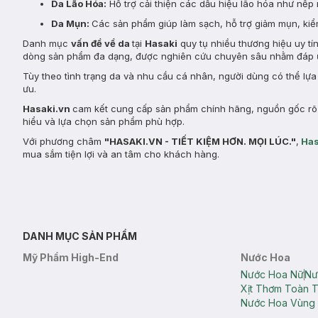
Da Lão Hóa:
Hỗ trợ cải thiện các dấu hiệu lão hóa như nếp 
Da Mụn:
Các sản phẩm giúp làm sạch, hỗ trợ giảm mụn, kiểm
Danh mục
vấn đề về da
tại
Hasaki
quy tụ nhiều thương hiệu uy tí
dòng sản phẩm đa dạng, được nghiên cứu chuyên sâu nhằm đáp ứ
Tùy theo tình trạng da và nhu cầu cá nhân, người dùng có thể lự
ưu.
Hasaki.vn
cam kết cung cấp sản phẩm chính hãng, nguồn gốc rõ r
hiểu và lựa chọn sản phẩm phù hợp.
Với phương châm
"HASAKI.VN - TIẾT KIỆM HƠN. MỌI LÚC."
,
Has
mua sắm tiện lợi và an tâm cho khách hàng.
DANH MỤC SẢN PHẨM
Mỹ Phẩm High-End
Nước Hoa
Nước Hoa Nữ
Nư
Xịt Thơm Toàn 
Nước Hoa Vùng 