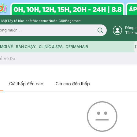
 Mặt
Tẩy tế bào chết
Bioderma
Nước Giặt
Bagsmart
Đăng 
Search icon
Tài kh
T
MỚI VỀ
BÁN CHẠY
CLINIC & SPA
DERMAHAIR
ề Về Da
Giá thấp đến cao
Giá cao đến thấp