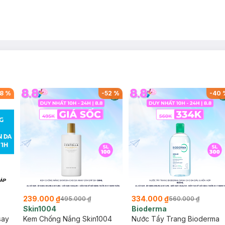
8
%
-
52
%
-
40
239.000 ₫
334.000 ₫
495.000 ₫
560.000 ₫
Skin1004
Bioderma
say
Kem Chống Nắng Skin1004
Nước Tẩy Trang Bioderma