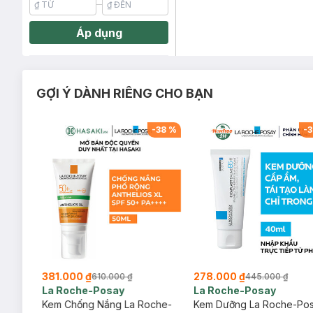
Áp dụng
GỢI Ý DÀNH RIÊNG CHO BẠN
-
29
%
-
38
%
-
3
381.000 ₫
278.000 ₫
610.000 ₫
445.000 ₫
La Roche-Posay
La Roche-Posay
ịu
Kem Chống Nắng La Roche-
Kem Dưỡng La Roche-Po