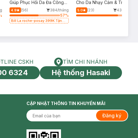
p
Giúp Phục Hồi Da Đa Công
Cho Da Nhạy Cảm & Trẻ Em
Dụng 100ml
60ml (Mới)
g
(56)
384/tháng
(23)
436/tháng
4.9
5.0
%
57
%
81
%
Bill La roche-posay 399K Tặng
Gel rửa mặt da dầu nhạy cảm
50ml (SL có hạn)
TLINE CSKH
TÌM CHI NHÁNH
HOTLINE CSKH
Tìm chi nhánh
00 6324
Hệ thống Hasaki
tín toàn cầu
CẬP NHẬT THÔNG TIN KHUYẾN MÃI
Đăng ký