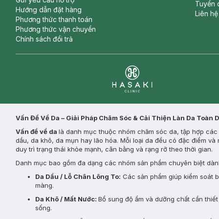
Tuyển 
Hướng dẫn đặt hàng
Liên hệ
Phương thức thanh toán
Phương thức vận chuyển
Chính sách đổi trả
Clinic
Vấn Đề Về Da – Giải Pháp Chăm Sóc & Cải Thiện Làn Da Toàn 
Vấn đề về da
là danh mục thuộc nhóm chăm sóc da, tập hợp các s
dầu, da khô, da mụn hay lão hóa. Mỗi loại da đều có đặc điểm và 
duy trì trạng thái khỏe mạnh, cân bằng và rạng rỡ theo thời gian.
Danh mục bao gồm đa dạng các nhóm sản phẩm chuyên biệt dành
Da Dầu / Lỗ Chân Lông To:
Các sản phẩm giúp kiểm soát bã 
màng.
Da Khô / Mất Nước:
Bổ sung độ ẩm và dưỡng chất cần thiết 
sống.