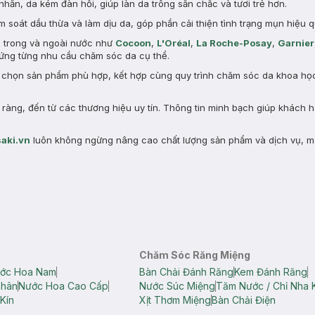
nhăn, da kém đàn hồi, giúp làn da trông săn chắc và tươi trẻ hơn.
 soát dầu thừa và làm dịu da, góp phần cải thiện tình trạng mụn hiệu q
n trong và ngoài nước như
Cocoon
,
L'Oréal
,
La Roche-Posay
,
Garnier
ng từng nhu cầu chăm sóc da cụ thể.
a chọn sản phẩm phù hợp, kết hợp cùng quy trình chăm sóc da khoa học 
àng, đến từ các thương hiệu uy tín. Thông tin minh bạch giúp khách 
aki.vn
luôn không ngừng nâng cao chất lượng sản phẩm và dịch vụ, m
Chăm Sóc Răng Miệng
ớc Hoa Nam
Bàn Chải Đánh Răng
Kem Đánh Răng
Thân
Nước Hoa Cao Cấp
Nước Súc Miệng
Tăm Nước / Chỉ Nha 
Kín
Xịt Thơm Miệng
Bàn Chải Điện