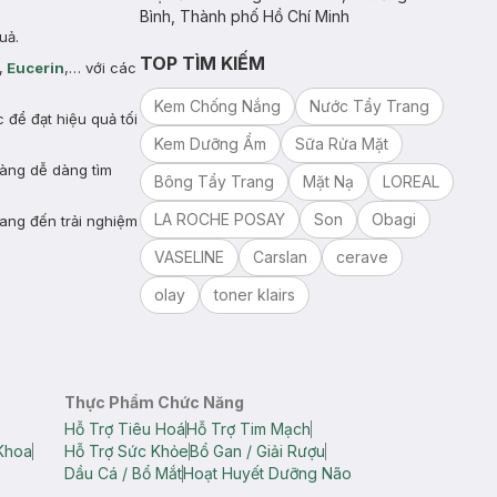
Bình, Thành phố Hồ Chí Minh
uả.
TOP TÌM KIẾM
,
Eucerin
,… với các
Kem Chống Nắng
Nước Tẩy Trang
để đạt hiệu quả tối
Kem Dưỡng Ẩm
Sữa Rửa Mặt
hàng dễ dàng tìm
Bông Tẩy Trang
Mặt Nạ
LOREAL
LA ROCHE POSAY
Son
Obagi
ang đến trải nghiệm
VASELINE
Carslan
cerave
olay
toner klairs
Thực Phẩm Chức Năng
Hỗ Trợ Tiêu Hoá
Hỗ Trợ Tim Mạch
Khoa
Hỗ Trợ Sức Khỏe
Bổ Gan / Giải Rượu
Dầu Cá / Bổ Mắt
Hoạt Huyết Dưỡng Não