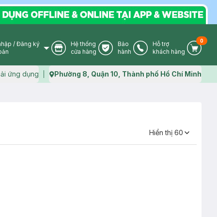
0
nhập
/
Đăng ký
Hệ thống
Bảo
Hỗ trợ
User Icon
Store Icon
Warranty Icon
Phone Icon
Cart I
oản
cửa hàng
hành
khách hàng
ải ứng dụng
Phường 8, Quận 10, Thành phố Hồ Chí Minh
Map icon
Hiển thị 60