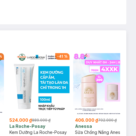
%
-
41
%
-
42
%
524.000 ₫
406.000 ₫
889.000 ₫
702.000 ₫
La Roche-Posay
Anessa
Kem Dưỡng La Roche-Posay
Sữa Chống Nắng Anessa