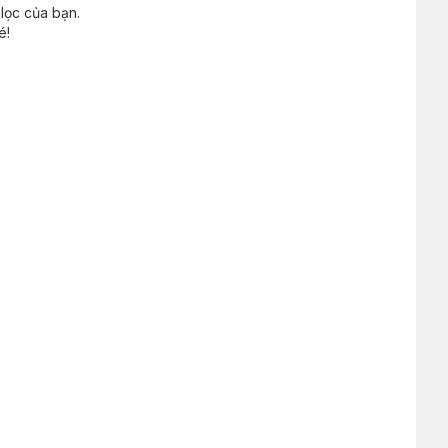
lọc của bạn.
é!