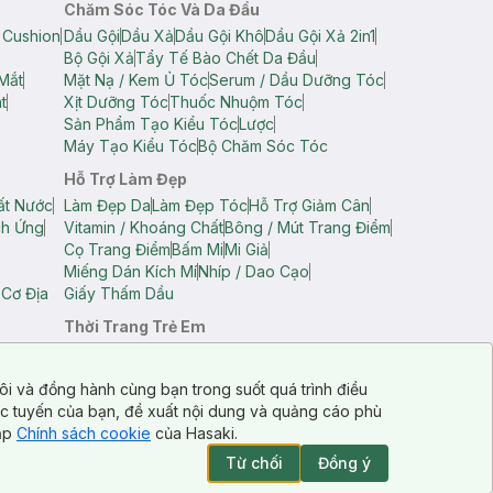
Chăm Sóc Tóc Và Da Đầu
 Cushion
Dầu Gội
Dầu Xả
Dầu Gội Khô
Dầu Gội Xả 2in1
Bộ Gội Xả
Tẩy Tế Bào Chết Da Đầu
Mắt
Mặt Nạ / Kem Ủ Tóc
Serum / Dầu Dưỡng Tóc
t
Xịt Dưỡng Tóc
Thuốc Nhuộm Tóc
Sản Phẩm Tạo Kiểu Tóc
Lược
Máy Tạo Kiểu Tóc
Bộ Chăm Sóc Tóc
Hỗ Trợ Làm Đẹp
ất Nước
Làm Đẹp Da
Làm Đẹp Tóc
Hỗ Trợ Giảm Cân
ch Ứng
Vitamin / Khoáng Chất
Bông / Mút Trang Điểm
Cọ Trang Điểm
Bấm Mi
Mi Giả
Miếng Dán Kích Mí
Nhíp / Dao Cạo
 Cơ Địa
Giấy Thấm Dầu
Thời Trang Trẻ Em
op Nam
Áo Dây Trẻ Em
Áo Thun Trẻ Em
Áo Sát Nách Trẻ Em
Quần Short Trẻ Em
ôi và đồng hành cùng bạn trong suốt quá trình điều
ực tuyến của bạn, đề xuất nội dung và quảng cáo phù
cập
Chính sách cookie
của Hasaki.
Từ chối
Đồng ý