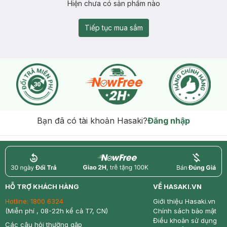
Hiện chưa có sản phẩm nào
Tiếp tục mua sắm
Bạn đã có tài khoản Hasaki?
Đăng nhập
return
nowfree
price
HỖ TRỢ KHÁCH HÀNG
VỀ HASAKI.VN
Hotline:
1800 6324
Giới thiệu Hasaki.vn
(Miễn phí , 08-22h kể cả T7, CN)
Chính sách bảo mật
Điều khoản sử dụng
Các câu hỏi thường gặp