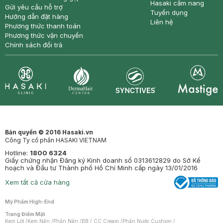
Hasaki cẩm nang
Gửi yêu cầu hỗ trợ
Tuyển dụng
Hướng dẫn đặt hàng
Liên hệ
Phương thức thanh toán
Phương thức vận chuyển
Chính sách đổi trả
Synctives
Clinic
Dermahair
Mastige
Bản quyền © 2016 Hasaki.vn
Công Ty cổ phần HASAKI VIETNAM
Hotline:
1800 6324
Giấy chứng nhận Đăng ký Kinh doanh số 0313612829 do Sở Kế
hoạch và Đầu tư Thành phố Hồ Chí Minh cấp ngày 13/01/2016
Xem tất cả cửa hàng
Mỹ Phẩm High-End
Trang Điểm Mặt
Kem Lót
/
Kem Nền
/
Phấn Nền
/
BB / CC Cream
/
Phấn Nước Cushion
/