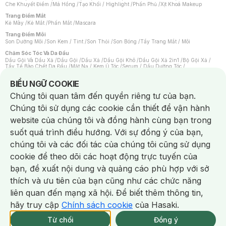
Che Khuyết Điểm
/
Má Hồng
/
Tạo Khối / Highlight
/
Phấn Phủ
/
Xịt Khoá Makeup
Trang Điểm Mắt
Kẻ Mày
/
Kẻ Mắt
/
Phấn Mắt
/
Mascara
Trang Điểm Môi
Son Dưỡng Môi
/
Son Kem / Tint
/
Son Thỏi
/
Son Bóng
/
Tẩy Trang Mắt / Môi
Chăm Sóc Tóc Và Da Đầu
Dầu Gội Và Dầu Xả
/
Dầu Gội
/
Dầu Xả
/
Dầu Gội Khô
/
Dầu Gội Xả 2in1
/
Bộ Gội Xả
/
Tẩy Tế Bào Chết Da Đầu
/
Mặt Nạ / Kem Ủ Tóc
/
Serum / Dầu Dưỡng Tóc
/
Xịt Dưỡng Tóc
/
Thuốc Nhuộm Tóc
/
Sản Phẩm Tạo Kiểu Tóc
/
Dụng Cụ Chăm Sóc Tóc
/
Máy Sấy Tóc
/
Lược
/
Bộ Chăm Sóc Tóc
/
Phụ Kiện Tóc
Notice about cookies usage
BIỂU NGỮ COOKIE
Chăm Sóc Cơ Thể
Chúng tôi quan tâm đến quyền riêng tư của bạn.
Kem Tẩy Lông
/
Dụng Cụ Tẩy Lông
Chúng tôi sử dụng các cookie cần thiết để vận hành
Nước Hoa
Nước Hoa Nữ
/
Nước Hoa Nam
/
Nước Hoa Cao Cấp
/
Xịt Thơm Toàn Thân
/
website của chúng tôi và đồng hành cùng bạn trong
Nước Hoa Vùng Kín
suốt quá trình điều hướng. Với sự đồng ý của bạn,
Chăm Sóc Cá Nhân
Chống Muỗi
/
Khẩu Trang
/
Máy Massage
/
Mặt Nạ Xông Hơi
/
Nước Rửa Tay
/
chúng tôi và các đối tác của chúng tôi cũng sử dụng
Sản Phẩm Chăm Sóc Khác
/
Bàn Chải Đánh Răng
/
Bàn Chải Điện
/
Hỗ Trợ Trắng Răng
/
Kem Đánh Răng
/
Máy Tăm Nước
/
Nước Súc Miệng
/
cookie để theo dõi các hoạt động trực tuyến của
Tăm / Chỉ Nha Khoa
/
Xịt Thơm Miệng
/
Dung Dịch Vệ Sinh
/
Dưỡng Vùng Kín
/
Khăn Ướt Vệ Sinh Vùng Kín
/
Băng Vệ Sinh
/
Tampon
/
Bọt Cạo Râu
/
Dao Cạo Râu
/
bạn, đề xuất nội dung và quảng cáo phù hợp với sở
Máy Cạo Râu
Chat i
thích và ưu tiên của bạn cũng như các chức năng
Vấn Đề Về Da
Da Dầu / Lỗ Chân Lông To
/
Da Khô / Mất Nước
/
Da Lão Hóa
/
Da Mụn
/
liên quan đến mạng xã hội. Để biết thêm thông tin,
Da Nhạy Cảm / Kích Ứng
/
Da Xỉn Màu
/
Thâm / Nám / Tàn Nhang
/
Quầng Thâm & Bọng Mắt
/
Sẹo
/
Viêm Da Cơ Địa
hãy truy cập
Chính sách cookie
của Hasaki.
Giao Nhanh Miễn Phí 2H.
Dụng Cụ / Phụ Kiện Chăm Sóc Da
tại 339 Chi Nhánh (Trễ tặng 100K)
Từ chối
Đồng ý
Bông Tẩy Trang
/
Khăn Lau Mặt Khô
/
Dụng Cụ / Máy Rửa Mặt
/
Máy Chăm Sóc Da
/