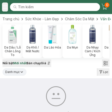
0
Tìm kiếm
Chec
Tìm kiếm
Toggle Menu
Trang chủ
Sức Khỏe - Làm Đẹp
Chăm Sóc Da Mặt
Vấn Đề
Da Dầu / Lỗ
Da Khô /
Da Lão Hóa
Da Mụn
Da Nhạy
Da X
Chân Lông
Mất Nước
Cảm / Kích
To
Ứng
Nổi bật
Mới nhất
Bán chạy
Giá
Danh mục
Lọc