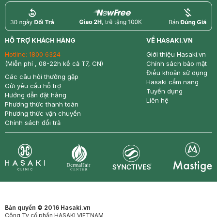
return
nowfree
price
HỖ TRỢ KHÁCH HÀNG
VỀ HASAKI.VN
Hotline:
1800 6324
Giới thiệu Hasaki.vn
(Miễn phí , 08-22h kể cả T7, CN)
Chính sách bảo mật
Điều khoản sử dụng
Các câu hỏi thường gặp
Hasaki cẩm nang
Gửi yêu cầu hỗ trợ
Tuyển dụng
Hướng dẫn đặt hàng
Liên hệ
Phương thức thanh toán
Phương thức vận chuyển
Chính sách đổi trả
Synctives
Clinic
Dermahair
Mastige
Bản quyền © 2016 Hasaki.vn
Công Ty cổ phần HASAKI VIETNAM