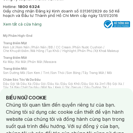
Hotline:
1800 6324
Giấy chứng nhận Đăng ký Kinh doanh số 0313612829 do Sở Kế
hoạch và Đầu tư Thành phố Hồ Chí Minh cấp ngày 13/01/2016
Xem tất cả cửa hàng
Mỹ Phẩm High-End
Trang Điểm Mặt
Kem Lót
/
Kem Nền
/
Phấn Nền
/
BB / CC Cream
/
Phấn Nước Cushion
/
Che Khuyết Điểm
/
Má Hồng
/
Tạo Khối / Highlight
/
Phấn Phủ
/
Xịt Khoá Makeup
Trang Điểm Mắt
Kẻ Mày
/
Kẻ Mắt
/
Phấn Mắt
/
Mascara
Trang Điểm Môi
Son Dưỡng Môi
/
Son Kem / Tint
/
Son Thỏi
/
Son Bóng
/
Tẩy Trang Mắt / Môi
Chăm Sóc Tóc Và Da Đầu
Dầu Gội Và Dầu Xả
/
Dầu Gội
/
Dầu Xả
/
Dầu Gội Khô
/
Dầu Gội Xả 2in1
/
Bộ Gội Xả
/
Tẩy Tế Bào Chết Da Đầu
/
Mặt Nạ / Kem Ủ Tóc
/
Serum / Dầu Dưỡng Tóc
/
Xịt Dưỡng Tóc
/
Thuốc Nhuộm Tóc
/
Sản Phẩm Tạo Kiểu Tóc
/
Dụng Cụ Chăm Sóc Tóc
/
Máy Sấy Tóc
/
Lược
/
Bộ Chăm Sóc Tóc
/
Phụ Kiện Tóc
Notice about cookies usage
BIỂU NGỮ COOKIE
Chăm Sóc Cơ Thể
Chúng tôi quan tâm đến quyền riêng tư của bạn.
Kem Tẩy Lông
/
Dụng Cụ Tẩy Lông
Chúng tôi sử dụng các cookie cần thiết để vận hành
Nước Hoa
Nước Hoa Nữ
/
Nước Hoa Nam
/
Nước Hoa Cao Cấp
/
Xịt Thơm Toàn Thân
/
website của chúng tôi và đồng hành cùng bạn trong
Nước Hoa Vùng Kín
suốt quá trình điều hướng. Với sự đồng ý của bạn,
Chăm Sóc Cá Nhân
Chống Muỗi
/
Khẩu Trang
/
Máy Massage
/
Mặt Nạ Xông Hơi
/
Nước Rửa Tay
/