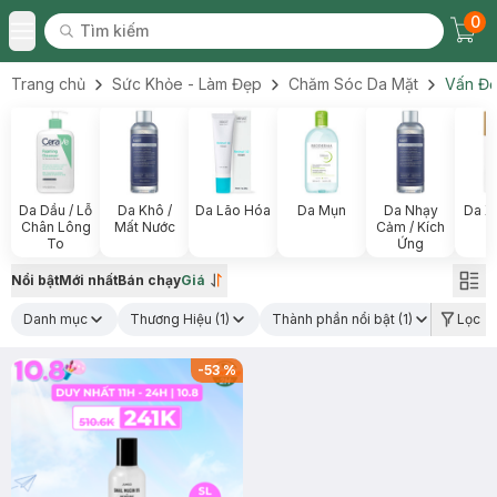
0
Tìm kiếm
Chec
Tìm kiếm
Toggle Menu
Trang chủ
Sức Khỏe - Làm Đẹp
Chăm Sóc Da Mặt
Vấn Đề
Da Dầu / Lỗ
Da Khô /
Da Lão Hóa
Da Mụn
Da Nhạy
Da X
Chân Lông
Mất Nước
Cảm / Kích
To
Ứng
Nổi bật
Mới nhất
Bán chạy
Giá
Danh mục
Thương Hiệu
(1)
Thành phần nổi bật
(1)
Lọc
-
53
%