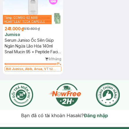
Tặng: COMBO 02 ABIB
HEARTLEAF TECA CAPSULE
SERUM CALMING DROP 1ml
241.000 ₫
510.600 ₫
(SL có hạn)
Jumiso
Serum Jumiso Ốc Sên Giúp
Ngăn Ngừa Lão Hóa 140ml
Snail Mucin 95 + Peptide Facial
Essence
9/tháng
1
%
Bill Jumiso, Abib, Anua, VT từ
399K tặng Heartleaft Calming
Trial Kit Trị giá 398K (SL Có Hạn)
Bạn đã có tài khoản Hasaki?
Đăng nhập