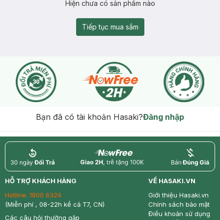
Hiện chưa có sản phẩm nào
Tiếp tục mua sắm
Bạn đã có tài khoản Hasaki?
Đăng nhập
return
nowfree
price
HỖ TRỢ KHÁCH HÀNG
VỀ HASAKI.VN
Hotline:
1800 6324
Giới thiệu Hasaki.vn
(Miễn phí , 08-22h kể cả T7, CN)
Chính sách bảo mật
Điều khoản sử dụng
Các câu hỏi thường gặp