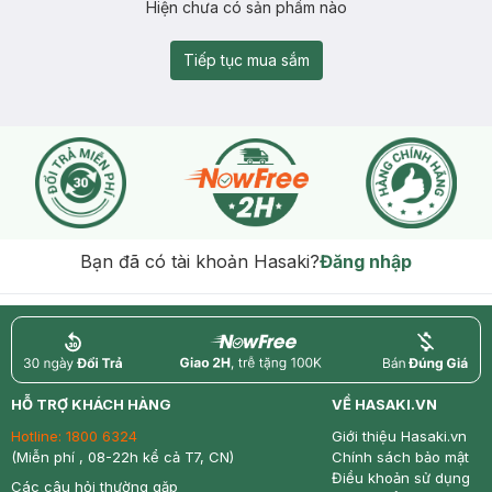
Hiện chưa có sản phẩm nào
Tiếp tục mua sắm
Bạn đã có tài khoản Hasaki?
Đăng nhập
return
nowfree
price
HỖ TRỢ KHÁCH HÀNG
VỀ HASAKI.VN
Hotline:
1800 6324
Giới thiệu Hasaki.vn
(Miễn phí , 08-22h kể cả T7, CN)
Chính sách bảo mật
Điều khoản sử dụng
Các câu hỏi thường gặp