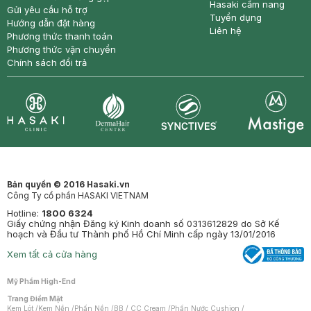
Hasaki cẩm nang
Gửi yêu cầu hỗ trợ
Tuyển dụng
Hướng dẫn đặt hàng
Liên hệ
Phương thức thanh toán
Phương thức vận chuyển
Chính sách đổi trả
Synctives
Clinic
Dermahair
Mastige
Bản quyền © 2016 Hasaki.vn
Công Ty cổ phần HASAKI VIETNAM
Hotline:
1800 6324
Giấy chứng nhận Đăng ký Kinh doanh số 0313612829 do Sở Kế
hoạch và Đầu tư Thành phố Hồ Chí Minh cấp ngày 13/01/2016
Xem tất cả cửa hàng
Mỹ Phẩm High-End
Trang Điểm Mặt
Kem Lót
/
Kem Nền
/
Phấn Nền
/
BB / CC Cream
/
Phấn Nước Cushion
/