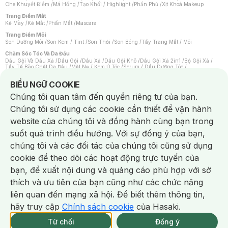
Che Khuyết Điểm
/
Má Hồng
/
Tạo Khối / Highlight
/
Phấn Phủ
/
Xịt Khoá Makeup
Trang Điểm Mắt
Kẻ Mày
/
Kẻ Mắt
/
Phấn Mắt
/
Mascara
Trang Điểm Môi
Son Dưỡng Môi
/
Son Kem / Tint
/
Son Thỏi
/
Son Bóng
/
Tẩy Trang Mắt / Môi
Chăm Sóc Tóc Và Da Đầu
Dầu Gội Và Dầu Xả
/
Dầu Gội
/
Dầu Xả
/
Dầu Gội Khô
/
Dầu Gội Xả 2in1
/
Bộ Gội Xả
/
Tẩy Tế Bào Chết Da Đầu
/
Mặt Nạ / Kem Ủ Tóc
/
Serum / Dầu Dưỡng Tóc
/
Xịt Dưỡng Tóc
/
Thuốc Nhuộm Tóc
/
Sản Phẩm Tạo Kiểu Tóc
/
Dụng Cụ Chăm Sóc Tóc
/
Máy Sấy Tóc
/
Lược
/
Bộ Chăm Sóc Tóc
/
Phụ Kiện Tóc
Notice about cookies usage
BIỂU NGỮ COOKIE
Chăm Sóc Cơ Thể
Chúng tôi quan tâm đến quyền riêng tư của bạn.
Kem Tẩy Lông
/
Dụng Cụ Tẩy Lông
Chúng tôi sử dụng các cookie cần thiết để vận hành
Nước Hoa
Nước Hoa Nữ
/
Nước Hoa Nam
/
Nước Hoa Cao Cấp
/
Xịt Thơm Toàn Thân
/
website của chúng tôi và đồng hành cùng bạn trong
Nước Hoa Vùng Kín
suốt quá trình điều hướng. Với sự đồng ý của bạn,
Chăm Sóc Cá Nhân
Chống Muỗi
/
Khẩu Trang
/
Máy Massage
/
Mặt Nạ Xông Hơi
/
Nước Rửa Tay
/
chúng tôi và các đối tác của chúng tôi cũng sử dụng
Sản Phẩm Chăm Sóc Khác
/
Bàn Chải Đánh Răng
/
Bàn Chải Điện
/
Hỗ Trợ Trắng Răng
/
Kem Đánh Răng
/
Máy Tăm Nước
/
Nước Súc Miệng
/
cookie để theo dõi các hoạt động trực tuyến của
Tăm / Chỉ Nha Khoa
/
Xịt Thơm Miệng
/
Dung Dịch Vệ Sinh
/
Dưỡng Vùng Kín
/
Khăn Ướt Vệ Sinh Vùng Kín
/
Băng Vệ Sinh
/
Tampon
/
Bọt Cạo Râu
/
Dao Cạo Râu
/
bạn, đề xuất nội dung và quảng cáo phù hợp với sở
Máy Cạo Râu
Chat i
thích và ưu tiên của bạn cũng như các chức năng
Vấn Đề Về Da
Da Dầu / Lỗ Chân Lông To
/
Da Khô / Mất Nước
/
Da Lão Hóa
/
Da Mụn
/
liên quan đến mạng xã hội. Để biết thêm thông tin,
Da Nhạy Cảm / Kích Ứng
/
Da Xỉn Màu
/
Thâm / Nám / Tàn Nhang
/
Quầng Thâm & Bọng Mắt
/
Sẹo
/
Viêm Da Cơ Địa
hãy truy cập
Chính sách cookie
của Hasaki.
Giao Nhanh Miễn Phí 2H.
Dụng Cụ / Phụ Kiện Chăm Sóc Da
tại 337 Chi Nhánh (Trễ tặng 100K)
Từ chối
Đồng ý
Bông Tẩy Trang
/
Khăn Lau Mặt Khô
/
Dụng Cụ / Máy Rửa Mặt
/
Máy Chăm Sóc Da
/