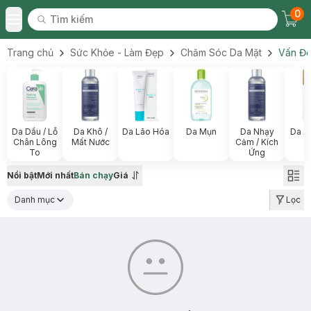
0
Tìm kiếm
Chec
Tìm kiếm
Toggle Menu
Trang chủ
Sức Khỏe - Làm Đẹp
Chăm Sóc Da Mặt
Vấn Đề
Da Dầu / Lỗ
Da Khô /
Da Lão Hóa
Da Mụn
Da Nhạy
Da X
Chân Lông
Mất Nước
Cảm / Kích
To
Ứng
Nổi bật
Mới nhất
Bán chạy
Giá
Danh mục
Lọc