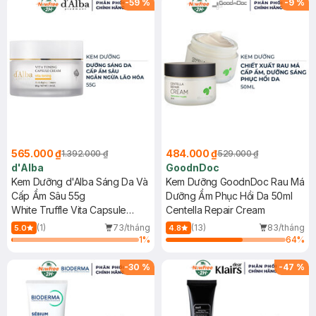
-
59
%
-
9
%
565.000 ₫
484.000 ₫
1.392.000 ₫
529.000 ₫
d'Alba
GoodnDoc
Kem Dưỡng d'Alba Sáng Da Và
Kem Dưỡng GoodnDoc Rau Má
Cấp Ẩm Sâu 55g
Dưỡng Ẩm Phục Hồi Da 50ml
White Truffle Vita Capsule
Centella Repair Cream
Cream
(1)
73/tháng
(13)
83/tháng
5.0
4.8
1
%
64
%
-
30
%
-
47
%