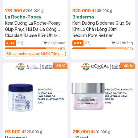
173.000 ₫
320.000 ₫
206.000 ₫
435.000 ₫
La Roche-Posay
Bioderma
Kem Dưỡng La Roche-Posay
Kem Dưỡng Bioderma Giúp Se
Giúp Phục Hồi Da Đa Công
Khít Lỗ Chân Lông 30ml
Dụng 15ml
Cicaplast Baume B5+ Ultra-
Sébium Pore Refiner
Repairing Soothing Balm
(56)
203/tháng
(27)
107/tháng
4.9
4.8
78
%
64
%
Bill La roche-posay 399K Tặng
Gel rửa mặt da dầu nhạy cảm 50ml
(SL có hạn)
-
59
%
-
48
%
93.000 ₫
216.000 ₫
229.000 ₫
419.000 ₫
Hatomugi
L'Oreal