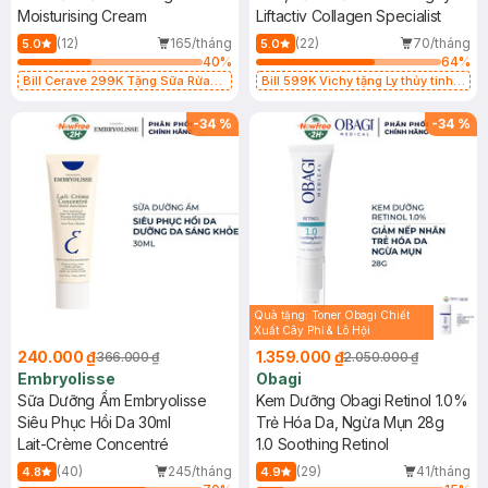
Moisturising Cream
50ml
Liftactiv Collagen Specialist
(12)
165/tháng
(22)
70/tháng
5.0
5.0
40
%
64
%
Bill Cerave 299K Tặng Sữa Rửa
Bill 599K Vichy tặng Ly thủy tinh
Mặt Cerave 30ml (SL có hạn)
trị giá 200K (SL có hạn)
-
34
%
-
34
%
Quà tặng: Toner Obagi Chiết
Xuất Cây Phỉ & Lô Hội
60ml(SL có hạn)
240.000 ₫
1.359.000 ₫
366.000 ₫
2.050.000 ₫
Embryolisse
Obagi
Sữa Dưỡng Ẩm Embryolisse
Kem Dưỡng Obagi Retinol 1.0%
Siêu Phục Hồi Da 30ml
Trẻ Hóa Da, Ngừa Mụn 28g
Lait-Crème Concentré
1.0 Soothing Retinol
(40)
245/tháng
(29)
41/tháng
4.8
4.9