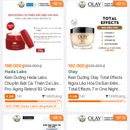
-
35
%
-
42
%
198.000 ₫
192.000 ₫
304.000 ₫
329.000 ₫
Hada Labo
Olay
Kem Dưỡng Hada Labo
Kem Dưỡng Olay Total Effects
Chuyên Biệt Cải Thiện Da Lão
Ngừa Lão Hóa Da Ban Đêm
Hóa 50g
Pro-Aging Retinol B3 Cream
50g
Total Effects 7 in One Night
Cream
(74)
138/tháng
(14)
139/tháng
4.8
4.8
67
%
66
%
Bill 219K Hada Labo tặng Kem Rửa
Mặt 15g trị giá 20K (SL có hạn)
-
38
%
-
37
%