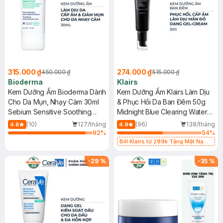
315.000 ₫
274.000 ₫
450.000 ₫
515.000 ₫
Bioderma
Klairs
Kem Dưỡng Ẩm Bioderma Dành
Kem Dưỡng Ẩm Klairs Làm Dịu
Cho Da Mụn, Nhạy Cảm 30ml
& Phục Hồi Da Ban Đêm 50g
Sebium Sensitive Soothing
Midnight Blue Clearing Water
Anti-Blemish Care
Cream
(10)
127/tháng
(96)
138/tháng
4.6
4.9
92
%
54
%
Bill Klairs từ 299k Tặng Mặt Nạ
Làm Dịu Da & Kiểm Soát Dầu Nhờn
25ml (SL Có Hạn)
-
29
%
-
35
%