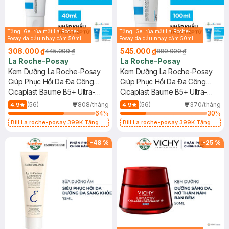
Tặng: Gel rửa mặt La Roche-
Tặng: Gel rửa mặt La Roche-
Posay da dầu nhạy cảm 50ml
Posay da dầu nhạy cảm 50ml
(SL có hạn)
(SL có hạn)
308.000 ₫
545.000 ₫
445.000 ₫
889.000 ₫
La Roche-Posay
La Roche-Posay
Kem Dưỡng La Roche-Posay
Kem Dưỡng La Roche-Posay
Giúp Phục Hồi Da Đa Công
Giúp Phục Hồi Da Đa Công
Dụng 40ml
Cicaplast Baume B5+ Ultra-
Dụng 100ml
Cicaplast Baume B5+ Ultra-
Repairing Soothing Balm
Repairing Soothing Balm
(56)
808/tháng
(56)
370/tháng
4.9
4.9
64
%
30
%
Bill La roche-posay 399K Tặng
Bill La roche-posay 399K Tặng
Gel rửa mặt da dầu nhạy cảm 50ml
Gel rửa mặt da dầu nhạy cảm 50ml
(SL có hạn)
(SL có hạn)
-
48
%
-
25
%