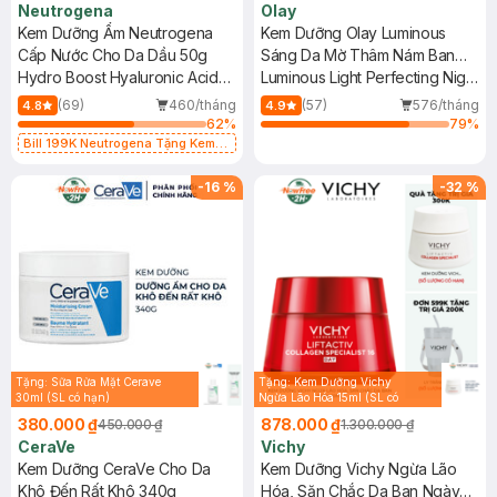
Neutrogena
Olay
Kem Dưỡng Ẩm Neutrogena
Kem Dưỡng Olay Luminous
Cấp Nước Cho Da Dầu 50g
Sáng Da Mờ Thâm Nám Ban
Hydro Boost Hyaluronic Acid
Đêm 50g
Luminous Light Perfecting Night
Water Gel
Cream
(69)
460/tháng
(57)
576/tháng
4.8
4.9
62
%
79
%
Bill 199K Neutrogena Tặng Kem
Chống Nắng 5ml trị giá 50K (SL Có
Hạn)
-
16
%
-
32
%
Tặng: Sữa Rửa Mặt Cerave
Tặng: Kem Dưỡng Vichy
30ml (SL có hạn)
Ngừa Lão Hóa 15ml (SL có
hạn)
380.000 ₫
878.000 ₫
450.000 ₫
1.300.000 ₫
CeraVe
Vichy
Kem Dưỡng CeraVe Cho Da
Kem Dưỡng Vichy Ngừa Lão
Khô Đến Rất Khô 340g
Hóa, Săn Chắc Da Ban Ngày