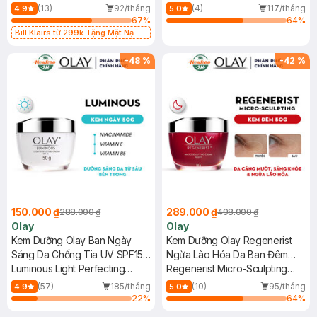
Filling Water Cream
(13)
92/tháng
(4)
117/tháng
4.9
5.0
67
%
64
%
Bill Klairs từ 299k Tặng Mặt Nạ
Làm Dịu Da & Kiểm Soát Dầu Nhờn
25ml (SL Có Hạn)
-
48
%
-
42
%
150.000 ₫
289.000 ₫
288.000 ₫
498.000 ₫
Olay
Olay
Kem Dưỡng Olay Ban Ngày
Kem Dưỡng Olay Regenerist
Sáng Da Chống Tia UV SPF15
Ngừa Lão Hóa Da Ban Đêm
50g
Luminous Light Perfecting
50g
Regenerist Micro-Sculpting
Cream
Cream Night
(57)
185/tháng
(10)
95/tháng
4.9
5.0
22
%
64
%