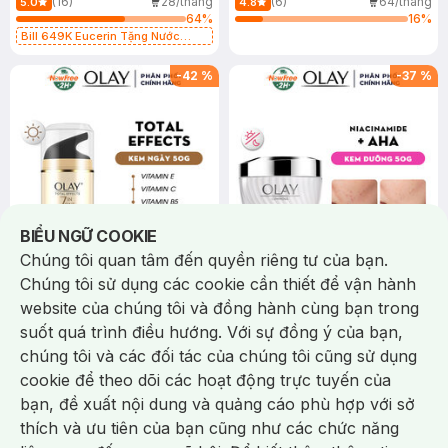
(16)
28/tháng
(6)
64/tháng
5.0
4.8
64
%
16
%
Bill 649K Eucerin Tặng Nước
Dưỡng Sáng Da 30ml trị giá 350K
(SL có hạn)
-
42
%
-
37
%
Notice about cookies usage
BIỂU NGỮ COOKIE
Chúng tôi quan tâm đến quyền riêng tư của bạn.
Chúng tôi sử dụng các cookie cần thiết để vận hành
192.000 ₫
345.000 ₫
329.000 ₫
549.000 ₫
website của chúng tôi và đồng hành cùng bạn trong
Olay
Olay
Kem Dưỡng Olay Ban Ngày
Kem Dưỡng Olay Dưỡng Sáng
suốt quá trình điều hướng. Với sự đồng ý của bạn,
Ngăn Ngừa 7 Dấu Hiệu Lão
Da, Mờ Thâm Mụn 50g
chúng tôi và các đối tác của chúng tôi cũng sử dụng
Hóa 50g
Total Effects 7 in One Day
Luminous Niacinamide + AHA
cookie để theo dõi các hoạt động trực tuyến của
Cream Normal SPF 15
Moisturizer
(14)
80/tháng
42/tháng
4.8
bạn, đề xuất nội dung và quảng cáo phù hợp với sở
42
%
62
%
Chat i
thích và ưu tiên của bạn cũng như các chức năng