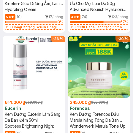
Kinetin+ Giúp Dưỡng Ẩm, Làm
Ưu Cho Mọi Loại Da 50g
Dịu Da 50ml
Hydrating Cream
Advanced Nourish Hyaluronic
Acid Cream
(10)
17/tháng
(74)
123/tháng
5.0
4.8
3
%
67
%
Bill Obagi 1tr tặng Serum Obagi
Bill 219K Hada Labo tặng Kem Rửa
Cấp Nước 5ml(SL có hạn)
Mặt 15g trị giá 20K (SL có hạn)
-
36
%
-
30
%
614.000 ₫
245.000 ₫
959.000 ₫
350.000 ₫
Eucerin
Forencos
Kem Dưỡng Eucerin Làm Sáng
Kem Dưỡng Forencos Dầu
Da Ban Đêm 50ml
Marula Nâng Tông Da Ban
Spotless Brightening Night
Ngày 15g
Wonderwerk Marula Tone Up