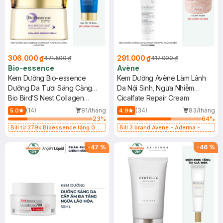
306.000 ₫
291.000 ₫
471.500 ₫
417.000 ₫
Bio-essence
Avène
Kem Dưỡng Bio-essence
Kem Dưỡng Avène Làm Lành
Dưỡng Da Tươi Sáng Căng
Da Nội Sinh, Ngừa Nhiễm
Mọng 50g
Bio Bird’S Nest Collagen
Khuẩn 40ml
Cicalfate Repair Cream
Essence Cream
(14)
81/tháng
(34)
83/tháng
5.0
4.9
23
%
64
%
Bill từ 379k Bioessence tặng Gel
Bill 3 brand Avene - Aderma -
Tẩy Tế Bào Chết 60g
Ducray 399k tặng túi đựng mỹ
phẩm trị giá 100k (SL có hạn)
-
47
%
-
46
%