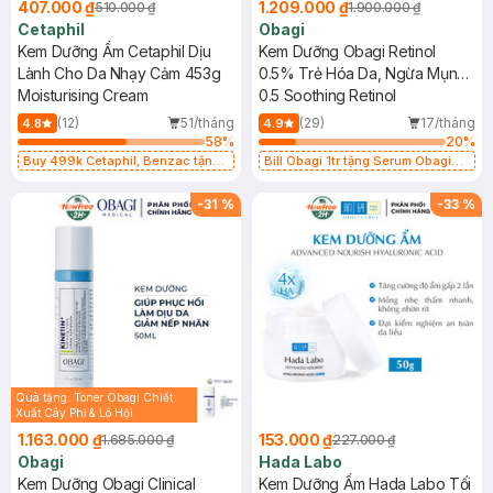
407.000 ₫
1.209.000 ₫
510.000 ₫
1.900.000 ₫
Cetaphil
Obagi
Kem Dưỡng Ẩm Cetaphil Dịu
Kem Dưỡng Obagi Retinol
Lành Cho Da Nhạy Cảm 453g
0.5% Trẻ Hóa Da, Ngừa Mụn
Moisturising Cream
28g
0.5 Soothing Retinol
(12)
51/tháng
(29)
17/tháng
4.8
4.9
58
%
20
%
Buy 499k Cetaphil, Benzac tặng
Bill Obagi 1tr tặng Serum Obagi
Combo 2 Sữa Rửa Mặt 59ml(SL có
Cấp Nước 5ml(SL có hạn)
hạn)
-
31
%
-
33
%
Quà tặng: Toner Obagi Chiết
Xuất Cây Phỉ & Lô Hội
60ml(SL có hạn)
1.163.000 ₫
153.000 ₫
1.685.000 ₫
227.000 ₫
Obagi
Hada Labo
Kem Dưỡng Obagi Clinical
Kem Dưỡng Ẩm Hada Labo Tối