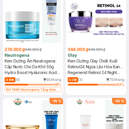
274.000 ₫
344.000 ₫
440.000 ₫
549.000 ₫
Neutrogena
Olay
Kem Dưỡng Ẩm Neutrogena
Kem Dưỡng Olay Chiết Xuất
Cấp Nước Cho Da Khô 50g
Retinol24 Ngừa Lão Hóa Ban
Hydro Boost Hyaluronic Acid
Đêm 50g
Regenerist Retinol 24 Night
Nourishing Cream
Moisturiser Fragrance-Free
(8)
95/tháng
(3)
75/tháng
4.9
5.0
48
%
62
%
Bill 199K Neutrogena Tặng Kem
Chống Nắng 5ml trị giá 50K (SL Có
Hạn)
-
35
%
-
30
%