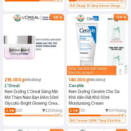
70
%
15
%
Bill Obagi 1tr tặng Serum Obagi
Cấp Nước 5ml(SL có hạn)
-
48
%
-
24
%
Tặng: Sữa Rửa Mặt Cerave
30ml (SL có hạn)
216.000 ₫
140.000 ₫
419.000 ₫
185.000 ₫
L'Oreal
CeraVe
Kem Dưỡng L'Oreal Sáng Mịn
Kem Dưỡng CeraVe Cho Da
Mờ Thâm Nám Ban Đêm 50ml
Khô Đến Rất Khô 50ml
Glycolic-Bright Glowing Cream
Moisturising Cream
Night
(20)
225/tháng
(12)
337/tháng
4.9
5.0
34
%
64
%
Bill Cerave 299K Tặng Sữa Rửa
Mặt Cerave 30ml (SL có hạn)