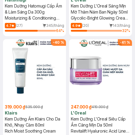
Kem Dưỡng Hatomugi Cấp Ẩm
Kem Dưỡng L'Oreal Sáng Mịn
& Làm Sáng Da 300g
Mờ Thâm Nám Ban Ngày 50ml
Moisturizing & Conditioning
Glycolic-Bright Glowing Cream
The Milky Cream
Day SPF 30
(27)
345/tháng
(20)
143/tháng
4.7
4.9
64
%
32
%
-
40
%
-
41
%
319.000 ₫
247.000 ₫
535.000 ₫
419.000 ₫
Klairs
L'Oreal
Kem Dưỡng Ẩm Klairs Cho Da
Kem Dưỡng L'Oreal Siêu Cấp
Khô, Nhạy Cảm 80ml
Ẩm Căng Mịn Da 50ml
Rich Moist Soothing Cream
Revitalift Hyaluronic Acid Line