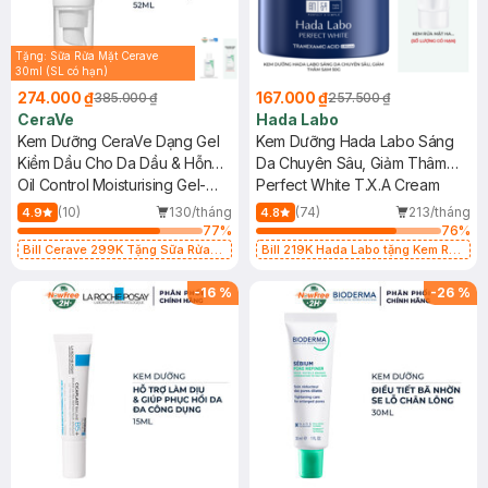
Tặng: Sữa Rửa Mặt Cerave
30ml (SL có hạn)
274.000 ₫
167.000 ₫
385.000 ₫
257.500 ₫
CeraVe
Hada Labo
Kem Dưỡng CeraVe Dạng Gel
Kem Dưỡng Hada Labo Sáng
Kiềm Dầu Cho Da Dầu & Hỗn
Da Chuyên Sâu, Giảm Thâm
Hợp 52ml
Oil Control Moisturising Gel-
Sạm 50g
Perfect White T.X.A Cream
Cream
(10)
130/tháng
(74)
213/tháng
4.9
4.8
77
%
76
%
Bill Cerave 299K Tặng Sữa Rửa
Bill 219K Hada Labo tặng Kem Rửa
Mặt Cerave 30ml (SL có hạn)
Mặt 15g trị giá 20K (SL có hạn)
-
16
%
-
26
%