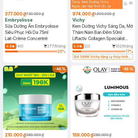
Tặng: Kem Dưỡng Vichy
Ngừa Lão Hóa 15ml (SL có
hạn)
377.000 ₫
974.000 ₫
730.000 ₫
1.300.000 ₫
Embryolisse
Vichy
Sữa Dưỡng Ẩm Embryolisse
Kem Dưỡng Vichy Sáng Da, Mờ
Siêu Phục Hồi Da 75ml
Thâm Nám Ban Đêm 50ml
Lait-Crème Concentré
Liftactiv Collagen Specialist
Night
(40)
277/tháng
(22)
102/tháng
4.8
5.0
25
%
17
%
Bill 599K Vichy tặng Ly thủy tinh
trị giá 200K (SL có hạn)
-
46
%
-
45
%
210.000 ₫
159.000 ₫
389.000 ₫
289.000 ₫