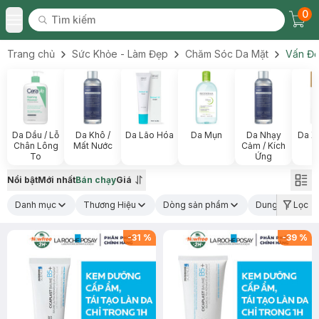
0
Tìm kiếm
Chec
Tìm kiếm
Toggle Menu
Trang chủ
Sức Khỏe - Làm Đẹp
Chăm Sóc Da Mặt
Vấn Đề
Da Dầu / Lỗ
Da Khô /
Da Lão Hóa
Da Mụn
Da Nhạy
Da X
Chân Lông
Mất Nước
Cảm / Kích
To
Ứng
Nổi bật
Mới nhất
Bán chạy
Giá
Danh mục
Thương Hiệu
Dòng sản phẩm
Dung tích
Lọc
-
31
%
-
39
%