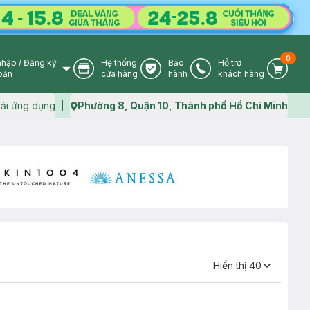
0
nhập
/
Đăng ký
Hệ thống
Bảo
Hỗ trợ
User Icon
Store Icon
Warranty Icon
Phone Icon
Cart I
oản
cửa hàng
hành
khách hàng
ải ứng dụng
Phường 8, Quận 10, Thành phố Hồ Chí Minh
Map icon
Hiển thị
40