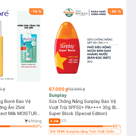
-
14
%
-
40
%
67.000 ₫
0 ₫
112.000 ₫
Sunplay
g Bioré Bảo Vệ
Sữa Chống Nắng Sunplay Bảo Vệ
ỡng Ẩm 25ml
Vượt Trội SPF50+ PA++++ 30g (Bản
tect Milk MOISTURE
Đặc Biệt)
Super Block (Special Edition)
4/tháng
(17)
4.9
64
%
85
%
Bill 199K Sunplay tặng Tinh Chất Chống