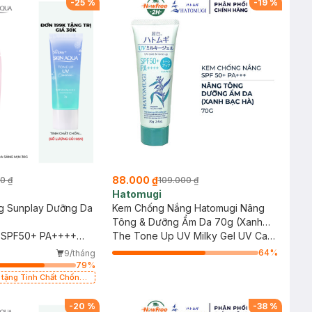
-
25
%
-
19
%
88.000 ₫
0 ₫
109.000 ₫
Hatomugi
g Sunplay Dưỡng Da
Kem Chống Nắng Hatomugi Nâng
Tông & Dưỡng Ẩm Da 70g (Xanh
el SPF50+ PA++++
Bạc Hà) (HSD: 36 Tháng)
The Tone Up UV Milky Gel UV Care
& Tone Up SPF50+ PA++++ (Mint
64
%
9/tháng
Green)
79
%
y tặng Tinh Chất Chống
0K (SL có hạn)
-
20
%
-
38
%