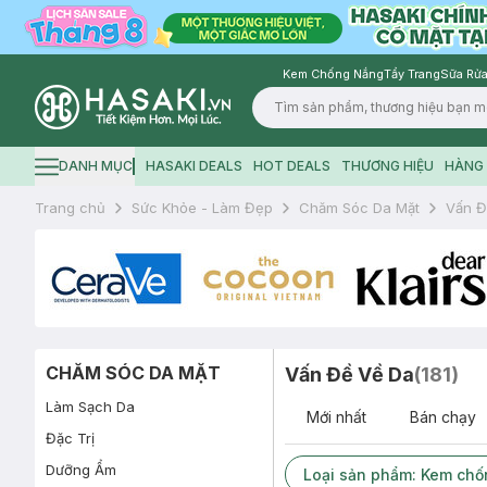
Kem Chống Nắng
Tẩy Trang
Sữa Rửa
Logo
DANH MỤC
HASAKI DEALS
HOT DEALS
THƯƠNG HIỆU
HÀNG 
Hamburger icon
Trang chủ
Sức Khỏe - Làm Đẹp
Chăm Sóc Da Mặt
Vấn Đ
CHĂM SÓC DA MẶT
Vấn Đề Về Da
(
181
)
Làm Sạch Da
Mới nhất
Bán chạy
Đặc Trị
Dưỡng Ẩm
Loại sản phẩm: Kem ch