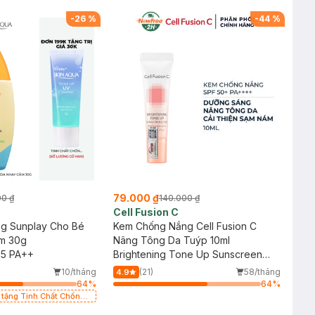
Nắng 7g trị giá 30K (SL có hạn)
-
26
%
-
44
%
79.000 ₫
00 ₫
140.000 ₫
Cell Fusion C
g Sunplay Cho Bé
Kem Chống Nắng Cell Fusion C
m 30g
Nâng Tông Da Tuýp 10ml
35 PA++
Brightening Tone Up Sunscreen
100 SPF50+/ PA ++++
10/tháng
(21)
58/tháng
4.9
64
%
64
%
y tặng Tinh Chất Chống
0K (SL có hạn)