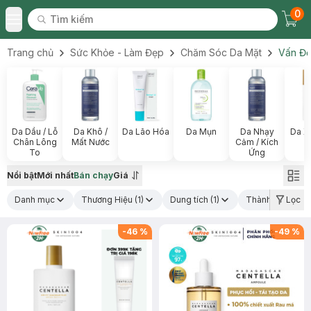
0
Tìm kiếm
Chec
Tìm kiếm
Toggle Menu
Trang chủ
Sức Khỏe - Làm Đẹp
Chăm Sóc Da Mặt
Vấn Đề
Da Dầu / Lỗ
Da Khô /
Da Lão Hóa
Da Mụn
Da Nhạy
Da X
Chân Lông
Mất Nước
Cảm / Kích
To
Ứng
Nổi bật
Mới nhất
Bán chạy
Giá
Danh mục
Thương Hiệu
(1)
Dung tích
(1)
Thành phần nổi 
Lọc
-
46
%
-
49
%