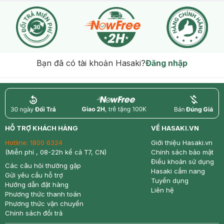
Bạn đã có tài khoản Hasaki?
Đăng nhập
return
nowfree
price
HỖ TRỢ KHÁCH HÀNG
VỀ HASAKI.VN
Hotline:
1800 6324
Giới thiệu Hasaki.vn
(Miễn phí , 08-22h kể cả T7, CN)
Chính sách bảo mật
Điều khoản sử dụng
Các câu hỏi thường gặp
Hasaki cẩm nang
Gửi yêu cầu hỗ trợ
Tuyển dụng
Hướng dẫn đặt hàng
Liên hệ
Phương thức thanh toán
Phương thức vận chuyển
Chính sách đổi trả