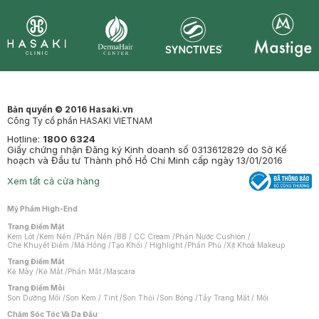
Synctives
Clinic
Dermahair
Mastige
Bản quyền © 2016 Hasaki.vn
Công Ty cổ phần HASAKI VIETNAM
Hotline:
1800 6324
Giấy chứng nhận Đăng ký Kinh doanh số 0313612829 do Sở Kế
hoạch và Đầu tư Thành phố Hồ Chí Minh cấp ngày 13/01/2016
Xem tất cả cửa hàng
Mỹ Phẩm High-End
Trang Điểm Mặt
Kem Lót
/
Kem Nền
/
Phấn Nền
/
BB / CC Cream
/
Phấn Nước Cushion
/
Che Khuyết Điểm
/
Má Hồng
/
Tạo Khối / Highlight
/
Phấn Phủ
/
Xịt Khoá Makeup
Trang Điểm Mắt
Kẻ Mày
/
Kẻ Mắt
/
Phấn Mắt
/
Mascara
Trang Điểm Môi
Son Dưỡng Môi
/
Son Kem / Tint
/
Son Thỏi
/
Son Bóng
/
Tẩy Trang Mắt / Môi
Chăm Sóc Tóc Và Da Đầu