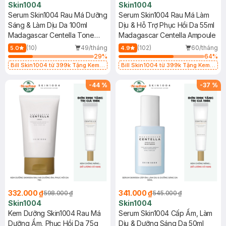
Skin1004
Skin1004
Serum Skin1004 Rau Má Dưỡng
Serum Skin1004 Rau Má Làm
Sáng & Làm Dịu Da 100ml
Dịu & Hỗ Trợ Phục Hồi Da 55ml
Madagascar Centella Tone
Madagascar Centella Ampoule
Brightening Capsule Ampoule
(10)
49/tháng
(102)
60/tháng
5.0
4.9
29
%
64
%
Bill Skin1004 từ 399k Tặng Kem
Bill Skin1004 từ 399k Tặng Kem
Chống Nắng Cho Da Nhạy Cảm
Chống Nắng Cho Da Nhạy Cảm
SPF 50+ 20ml (SL Có Hạn)
SPF 50+ 20ml (SL Có Hạn)
-
44
%
-
37
%
332.000 ₫
341.000 ₫
598.000 ₫
545.000 ₫
Skin1004
Skin1004
Kem Dưỡng Skin1004 Rau Má
Serum Skin1004 Cấp Ẩm, Làm
Dưỡng Ẩm, Phục Hồi Da 75g
Dịu & Dưỡng Sáng Da 50ml