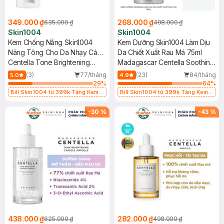
349.000 ₫
268.000 ₫
635.000 ₫
498.000 ₫
Skin1004
Skin1004
Kem Chống Nắng Skin1004
Kem Dưỡng Skin1004 Làm Dịu
Nâng Tông Cho Da Nhạy Cảm
Da Chiết Xuất Rau Má 75ml
SPF50+ 50ml
Centella Tone Brightening
Madagascar Centella Soothing
Tone-up Sunscreen SPF50+
Cream
(3)
77/tháng
(23)
84/tháng
5.0
4.9
PA++++
29
%
64
%
Bill Skin1004 từ 399k Tặng Kem
Bill Skin1004 từ 399k Tặng Kem
Chống Nắng Cho Da Nhạy Cảm
Chống Nắng Cho Da Nhạy Cảm
SPF 50+ 20ml (SL Có Hạn)
SPF 50+ 20ml (SL Có Hạn)
-
30
%
-
43
%
438.000 ₫
282.000 ₫
625.000 ₫
498.000 ₫