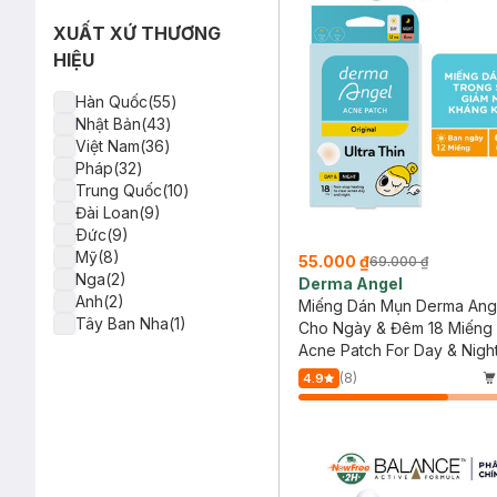
XUẤT XỨ THƯƠNG
HIỆU
Hàn Quốc(55)
Nhật Bản(43)
Việt Nam(36)
Pháp(32)
Trung Quốc(10)
Đài Loan(9)
Ðức(9)
Mỹ(8)
55.000 ₫
69.000 ₫
Nga(2)
Derma Angel
Anh(2)
Miếng Dán Mụn Derma Ang
Tây Ban Nha(1)
Cho Ngày & Đêm 18 Miếng
Thái Lan(1)
Acne Patch For Day & Nigh
Brazil(1)
(8)
4.9
Ba Lan(1)