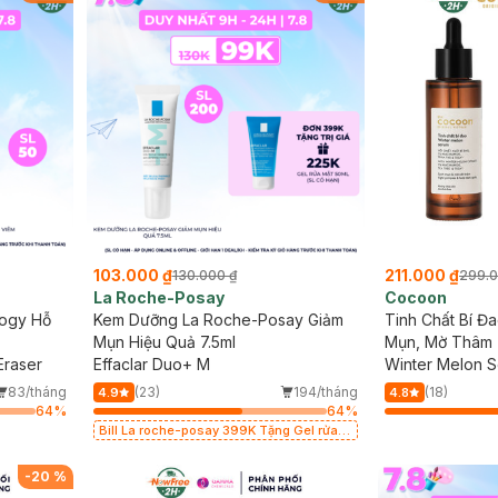
103.000 ₫
211.000 ₫
130.000 ₫
299.0
La Roche-Posay
Cocoon
ogy Hỗ
Kem Dưỡng La Roche-Posay Giảm
Tinh Chất Bí Đ
Mụn Hiệu Quả 7.5ml
Mụn, Mờ Thâm 
Eraser
Effaclar Duo+ M
Winter Melon 
83/tháng
(23)
194/tháng
(18)
4.9
4.8
64
%
64
%
Bill La roche-posay 399K Tặng Gel rửa
mặt da dầu nhạy cảm 50ml (SL có hạn)
-
20
%