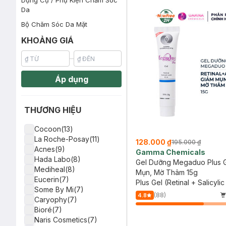
Dụng Cụ / Phụ Kiện Chăm Sóc
Da
Bộ Chăm Sóc Da Mặt
KHOẢNG GIÁ
Áp dụng
THƯƠNG HIỆU
Cocoon(13)
La Roche-Posay(11)
128.000 ₫
195.000 ₫
Acnes(9)
Gamma Chemicals
Hada Labo(8)
Gel Dưỡng Megaduo Plus 
Mediheal(8)
Mụn, Mờ Thâm 15g
Eucerin(7)
Plus Gel (Retinal + Salicylic
Some By Mi(7)
AHA)
(88)
4.8
Caryophy(7)
Bioré(7)
Naris Cosmetics(7)