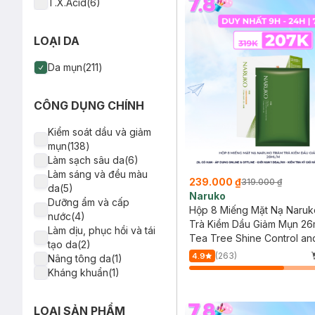
T.X.Acid(6)
Paula's Choice(2)
Than hoạt tính(4)
Nivea(2)
Kẽm (ZinC)(4)
LOẠI DA
Ducray(2)
Cây Phỉ(4)
DrCeutics(2)
PHA (Polyhydroxy
Da mụn(211)
Azderma(2)
Acid)(4)
Compliment(2)
Retinol(3)
Ciracle(2)
Sulfur(3)
CÔNG DỤNG CHÍNH
MEISHOKU(2)
Azelaic Acid(3)
Purederm(1)
Vitamin C(2)
Kiểm soát dầu và giảm
Avène(1)
Trà xanh(2)
mụn(138)
Sexylook(1)
Chống nắng vật lý lai
Làm sạch sâu da(6)
Naruko(1)
hoá học(2)
Làm sáng và đều màu
239.000 ₫
Klairs(1)
319.000 ₫
Hyaluronic Acid(1)
da(5)
Naruko
Foodaholic(1)
Panthenol (Vitamin B5)
Dưỡng ẩm và cấp
Hộp 8 Miếng Mặt Nạ Naruk
Hatomugi(1)
(1)
nước(4)
Trà Kiềm Dầu Giảm Mụn 26
Simple(1)
Nha đam(1)
Làm dịu, phục hồi và tái
Tea Tree Shine Control an
Balance Active
Bisabolol(1)
tạo da(2)
Clear Mask
Formula(1)
Ý Dĩ(1)
(263)
4.9
Nâng tông da(1)
Biochem(1)
Bạc hà(1)
Kháng khuẩn(1)
Neogen Dermalogy(1)
Nghệ(1)
Chinoshio(1)
Bakuchiol(1)
Martiderm(1)
LOẠI SẢN PHẨM
Myrtacine(1)