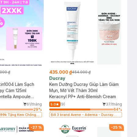
435.000 ₫
000 ₫
454.000 ₫
Ducray
kin1004 Làm Sạch
Kem Dưỡng Ducray Giúp Làm Giảm
ạy Cảm 125ml
Mụn, Mờ Vết Thâm 30ml
ntella Ampoule
Keracnyl PP+ Anti-Blemish Cream
61/tháng
(9)
37/tháng
5.0
29
%
64
%
 399k Tặng Kem Chống
Bill 3 brand Avene - Aderma - Ducray
y Cảm SPF 50+ 20ml (SL
399k tặng túi đựng mỹ phẩm trị giá 100k
(SL có hạn)
-
27
%
-
25
%