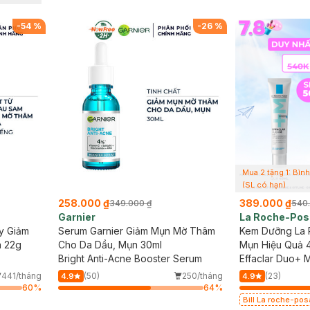
-
54
%
-
26
%
Mua 2 tặng 1: Bìn
(SL có hạn)
258.000 ₫
389.000 ₫
349.000 ₫
540
Garnier
La Roche-Pos
y Giảm
Serum Garnier Giảm Mụn Mờ Thâm
Kem Dưỡng La 
 22g
Cho Da Dầu, Mụn 30ml
Mụn Hiệu Quả 
Bright Anti-Acne Booster Serum
Effaclar Duo+ 
441/tháng
(50)
250/tháng
(23)
4.9
4.9
60
%
64
%
Bill La roche-po