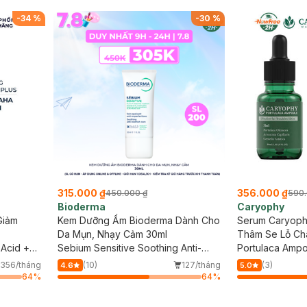
mặt da dầu nhạy 
-
34
%
-
30
%
315.000 ₫
356.000 ₫
450.000 ₫
590.
Bioderma
Caryophy
Giảm
Kem Dưỡng Ẩm Bioderma Dành Cho
Serum Caryoph
Da Mụn, Nhạy Cảm 30ml
Thâm Se Lỗ Ch
 Acid +
Sebium Sensitive Soothing Anti-
Portulaca Amp
Blemish Care
356/tháng
(10)
127/tháng
(3)
4.6
5.0
64
%
64
%