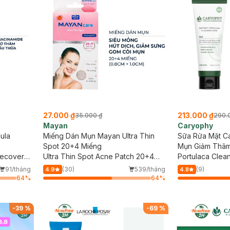
27.000 ₫
213.000 ₫
35.000 ₫
290.
Mayan
Caryophy
ula
Miếng Dán Mụn Mayan Ultra Thin
Sữa Rửa Mặt C
Spot 20+4 Miếng
Mụn Giảm Thâm
Recovery
Ultra Thin Spot Acne Patch 20+4
Portulaca Clea
Patches (0.8cm + 1.0cm)
91/tháng
(30)
539/tháng
(9)
4.9
4.8
64
%
64
%
-
39
%
-
69
%