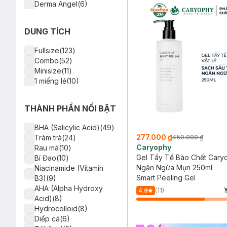
Derma Angel(6)
Emmié by Happy
Skin(6)
DUNG TÍCH
Lanbena(6)
Garnier(6)
Fullsize(123)
Derladie(5)
Combo(52)
Milaganics(5)
Minisize(11)
Bioderma(4)
1 miếng lẻ(10)
Mayan(4)
Vichy(4)
Nature Republic(4)
THÀNH PHẦN NỔI BẬT
Colorkey(4)
Decumar(4)
BHA (Salicylic Acid)(49)
Senka(4)
277.000 ₫
450.000 ₫
Tràm trà(24)
SVR(3)
Caryophy
Rau má(10)
CeraVe(3)
Gel Tẩy Tế Bào Chết Cary
Bí Đao(10)
OXY(3)
Ngăn Ngừa Mụn 250ml
Niacinamide (Vitamin
B.O.M(3)
Smart Peeling Gel
B3)(9)
Gamma Chemicals(3)
AHA (Alpha Hydroxy
(11)
4.9
Cosrx(3)
Acid)(8)
Banobagi(3)
Hydrocolloid(8)
BNBG(3)
Diếp cá(6)
St.Ives(2)