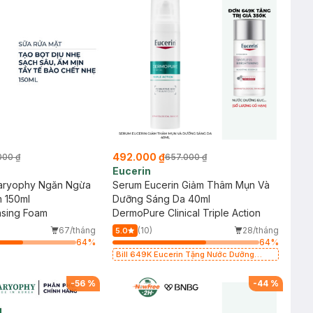
492.000 ₫
000 ₫
657.000 ₫
Eucerin
aryophy Ngăn Ngừa
Serum Eucerin Giảm Thâm Mụn Và
 150ml
Dưỡng Sáng Da 40ml
nsing Foam
DermoPure Clinical Triple Action
67/tháng
(10)
28/tháng
5.0
64
%
64
%
Bill 649K Eucerin Tặng Nước Dưỡng
Sáng Da 30ml trị giá 350K (SL có hạn)
-
56
%
-
44
%