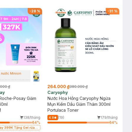
-
28
%
-
31
%
h nước Minion
264.000 ₫
.000 ₫
380.000 ₫
ay
Caryophy
Roche-Posay Giảm
Nước Hoa Hồng Caryophy Ngừa
40ml
Mụn Kiềm Dầu Giảm Thâm 300ml
M
Portulaca Toner
138/tháng
(19)
179/tháng
4.8
64
%
64
%
say 399K Tặng Gel rửa