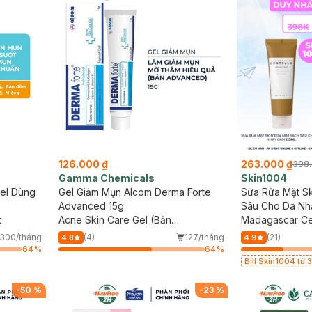
126.000 ₫
263.000 ₫
398.
Gamma Chemicals
Skin1004
el Dùng
Gel Giảm Mụn Alcom Derma Forte
Sữa Rửa Mặt S
Advanced 15g
Sâu Cho Da Nh
t
Acne Skin Care Gel (Bản
Madagascar Ce
Advanced)
Foam
300/tháng
(4)
127/tháng
(21)
4.8
4.9
64
%
64
%
Bill Skin1004 từ
Nắng Cho Da Nhạ
Có Hạn)
-
50
%
-
23
%