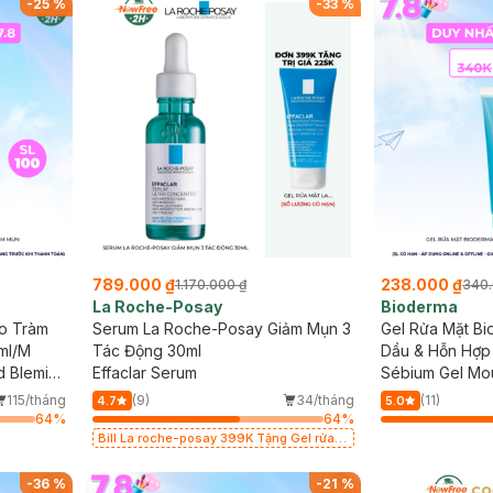
-
25
%
-
33
%
789.000 ₫
238.000 ₫
1.170.000 ₫
340.
La Roche-Posay
Bioderma
o Tràm
Serum La Roche-Posay Giảm Mụn 3
Gel Rửa Mặt B
ml/M
Tác Động 30ml
Dầu & Hỗn Hợp
d Blemish
Effaclar Serum
Sébium Gel Mo
115/tháng
(9)
34/tháng
(11)
4.7
5.0
64
%
64
%
Bill La roche-posay 399K Tặng Gel rửa
mặt da dầu nhạy cảm 50ml (SL có hạn)
-
36
%
-
21
%