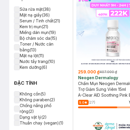
Torriden(1)
Bielenda(1)
Sữa rửa mặt(38)
Jumiso(1)
Mặt nạ giấy(36)
Keyshu(1)
Serum / Tinh chất(21)
Skinoxy(1)
Kem trị mụn(21)
Teenilicious(1)
Miếng dán mụn(19)
Benzac(1)
Bộ chăm sóc da(15)
Isis Pharma(1)
Toner / Nước cân
Sunplay(1)
bằng(13)
Skin1004(1)
Mặt nạ lột(11)
Nước tẩy trang(10)
Kem dưỡng(6)
259.000 ₫
407.000 ₫
Mặt nạ rửa(5)
Neogen Dermalogy
Chấm mụn(4)
ĐẶC TÍNH
Chấm Mụn Neogen Dermal
Lotion / Sữa dưỡng(3)
Trợ Giảm Sưng Viêm 15ml
Kem chống nắng(3)
Không cồn(5)
A-Clear AID Soothing Pink 
Dầu tẩy trang(2)
Không paraben(2)
Tẩy tế bào chết(2)
(27)
5.0
Chống nắng phổ
Mặt nạ ngủ(1)
rộng(2)
Dạng vật lý(2)
Thuần chay (vegan)(1)