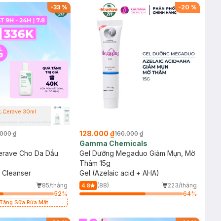
-
33
%
-
20
%
t Cerave 30ml
128.000 ₫
000 ₫
160.000 ₫
Gamma Chemicals
erave Cho Da Dầu
Gel Dưỡng Megaduo Giảm Mụn, Mờ
Thâm 15g
l Cleanser
Gel (Azelaic acid + AHA)
85/tháng
(88)
223/tháng
4.8
52
%
64
%
 Tặng Sữa Rửa Mặt
có hạn)