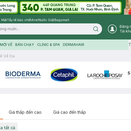
 Mặt
Tẩy tế bào chết
Ariel
Nước Giặt
Bagsmart
Đăng 
Search icon
Tài kh
T
MỚI VỀ
BÁN CHẠY
CLINIC & SPA
DERMAHAIR
ề Về Da
Giá thấp đến cao
Giá cao đến thấp
a tất cả