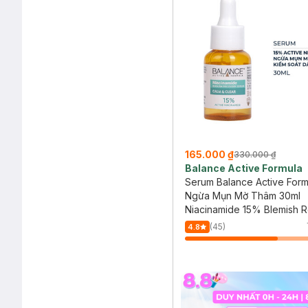
165.000 ₫
330.000 ₫
Balance Active Formula
Serum Balance Active Form
Ngừa Mụn Mờ Thâm 30ml
Niacinamide 15% Blemish 
Serum
(45)
4.8