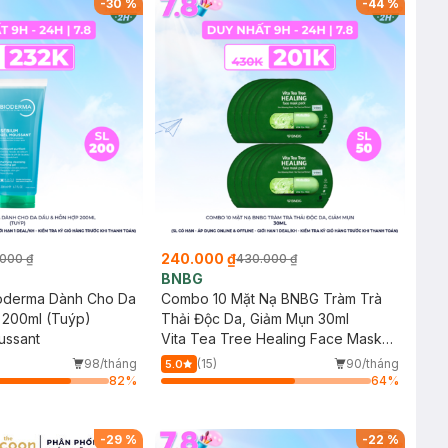
-
30
%
-
44
%
240.000 ₫
000 ₫
430.000 ₫
BNBG
ioderma Dành Cho Da
Combo 10 Mặt Nạ BNBG Tràm Trà
 200ml (Tuýp)
Thải Độc Da, Giảm Mụn 30ml
ussant
Vita Tea Tree Healing Face Mask
Pack
98/tháng
(15)
90/tháng
5.0
82
%
64
%
-
29
%
-
22
%