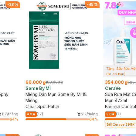
-
38
%
-
45
%
Tặng: Sữa Rửa Mặ
(SL có hạn)
60.000 ₫
354.000 ₫
109.000 ₫
525.
Some By Mi
CeraVe
ophy
Miếng Dán Mụn Some By Mi 18
Sữa Rửa Mặt C
Miếng
Mụn 473ml
Clear Spot Patch
Blemish Contro
117/tháng
(17)
512/tháng
(7)
4.9
5.0
64
%
64
%
Bill Cerave 299K
Cerave 30ml (SL 