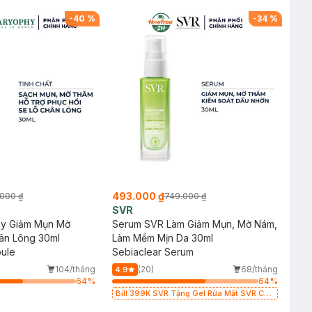
cảm 50ml (SL có hạn)
-
40
%
-
34
%
493.000 ₫
000 ₫
749.000 ₫
SVR
y Giảm Mụn Mờ
Serum SVR Làm Giảm Mụn, Mờ Nám,
ân Lông 30ml
Làm Mềm Mịn Da 30ml
oule
Sebiaclear Serum
104/tháng
(20)
68/tháng
4.9
64
%
64
%
Bill 399K SVR Tặng Gel Rửa Mặt SVR Cho
Da Dầu 55ml trị giá 165K (SL có hạn)