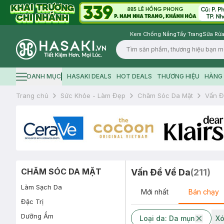
Kem Chống Nắng
Tẩy Trang
Sữa Rửa
Logo
DANH MỤC
HASAKI DEALS
HOT DEALS
THƯƠNG HIỆU
HÀNG 
Hamburger icon
Trang chủ
Sức Khỏe - Làm Đẹp
Chăm Sóc Da Mặt
Vấn Đ
CHĂM SÓC DA MẶT
Vấn Đề Về Da
(
211
)
Làm Sạch Da
Mới nhất
Bán chạy
Đặc Trị
Dưỡng Ẩm
Loại da: Da mụn
Xó