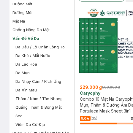
Dưỡng Mắt
Dưỡng Môi
Mặt Nạ
Chống Nắng Da Mặt
Vấn Đề Về Da
Da Dầu / Lỗ Chân Lông To
Da Khô / Mất Nước
Da Lão Hóa
Da Mụn
Da Nhạy Cảm / Kích Ứng
229.000 ₫
500.000 ₫
Da Xỉn Màu
Caryophy
Thâm / Nám / Tàn Nhang
Combo 10 Mặt Nạ Caryoph
Mụn, Thâm & Dưỡng Ẩm Da
Quầng Thâm & Bọng Mắt
Portulaca Mask Sheet 3in1
Sẹo
(35)
5.0
Viêm Da Cơ Địa