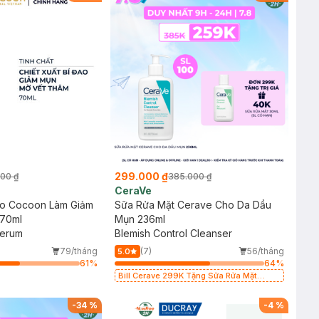
299.000 ₫
00 ₫
385.000 ₫
CeraVe
ao Cocoon Làm Giảm
Sữa Rửa Mặt Cerave Cho Da Dầu
70ml
Mụn 236ml
Serum
Blemish Control Cleanser
79/tháng
(7)
56/tháng
5.0
61
%
64
%
Bill Cerave 299K Tặng Sữa Rửa Mặt
Cerave 30ml (SL có hạn)
-
34
%
-
4
%