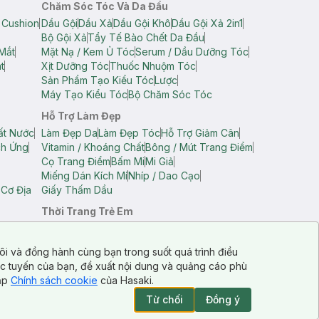
Chăm Sóc Tóc Và Da Đầu
 Cushion
Dầu Gội
Dầu Xả
Dầu Gội Khô
Dầu Gội Xả 2in1
Bộ Gội Xả
Tẩy Tế Bào Chết Da Đầu
Mắt
Mặt Nạ / Kem Ủ Tóc
Serum / Dầu Dưỡng Tóc
t
Xịt Dưỡng Tóc
Thuốc Nhuộm Tóc
Sản Phẩm Tạo Kiểu Tóc
Lược
Máy Tạo Kiểu Tóc
Bộ Chăm Sóc Tóc
Hỗ Trợ Làm Đẹp
ất Nước
Làm Đẹp Da
Làm Đẹp Tóc
Hỗ Trợ Giảm Cân
ch Ứng
Vitamin / Khoáng Chất
Bông / Mút Trang Điểm
Cọ Trang Điểm
Bấm Mi
Mi Giả
Miếng Dán Kích Mí
Nhíp / Dao Cạo
 Cơ Địa
Giấy Thấm Dầu
Thời Trang Trẻ Em
op Nam
Áo Dây Trẻ Em
Áo Thun Trẻ Em
Áo Sát Nách Trẻ Em
Quần Short Trẻ Em
ôi và đồng hành cùng bạn trong suốt quá trình điều
ực tuyến của bạn, đề xuất nội dung và quảng cáo phù
cập
Chính sách cookie
của Hasaki.
Từ chối
Đồng ý