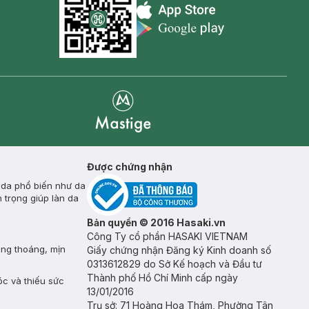
Appstore icon
Goolge Play icon
Mastige
Được chứng nhận
 da phổ biến như da
 trọng giúp làn da
Bản quyền © 2016 Hasaki.vn
Công Ty cổ phần HASAKI VIETNAM
ông thoáng, mịn
Giấy chứng nhận Đăng ký Kinh doanh số
0313612829 do Sở Kế hoạch và Đầu tư
Thành phố Hồ Chí Minh cấp ngày
óc và thiếu sức
13/01/2016
Trụ sở: 71 Hoàng Hoa Thám, Phường Tân