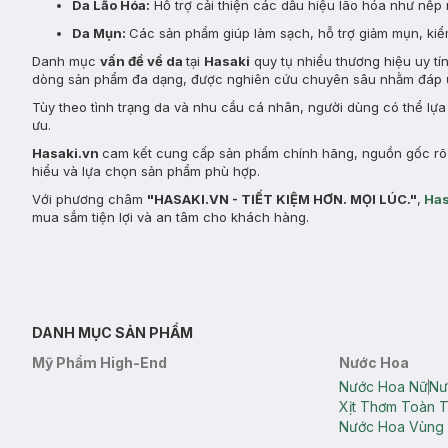
Da Lão Hóa:
Hỗ trợ cải thiện các dấu hiệu lão hóa như nếp 
Da Mụn:
Các sản phẩm giúp làm sạch, hỗ trợ giảm mụn, kiểm
Danh mục
vấn đề về da
tại
Hasaki
quy tụ nhiều thương hiệu uy tí
dòng sản phẩm đa dạng, được nghiên cứu chuyên sâu nhằm đáp ứ
Tùy theo tình trạng da và nhu cầu cá nhân, người dùng có thể lự
ưu.
Hasaki.vn
cam kết cung cấp sản phẩm chính hãng, nguồn gốc rõ r
hiểu và lựa chọn sản phẩm phù hợp.
Với phương châm
"HASAKI.VN - TIẾT KIỆM HƠN. MỌI LÚC."
,
Has
mua sắm tiện lợi và an tâm cho khách hàng.
DANH MỤC SẢN PHẨM
Mỹ Phẩm High-End
Nước Hoa
Nước Hoa Nữ
Nư
Xịt Thơm Toàn 
Nước Hoa Vùng 