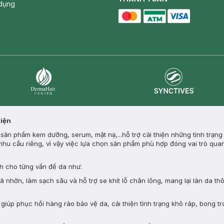
dụng
master card
ATM card
visa card
Synctives
Dermahair
Diện
ản phẩm kem dưỡng, serum, mặt nạ,...hỗ trợ cải thiện những tình trạng
nhu cầu riêng, vì vậy việc lựa chọn sản phẩm phù hợp đóng vai trò quan
 cho từng vấn đề da như:
nhờn, làm sạch sâu và hỗ trợ se khít lỗ chân lông, mang lại làn da th
giúp phục hồi hàng rào bảo vệ da, cải thiện tình trạng khô ráp, bong tr