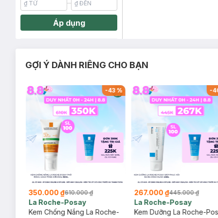
Áp dụng
GỢI Ý DÀNH RIÊNG CHO BẠN
-
26
%
-
43
%
-
4
350.000 ₫
267.000 ₫
610.000 ₫
445.000 ₫
La Roche-Posay
La Roche-Posay
ịu
Kem Chống Nắng La Roche-
Kem Dưỡng La Roche-Po