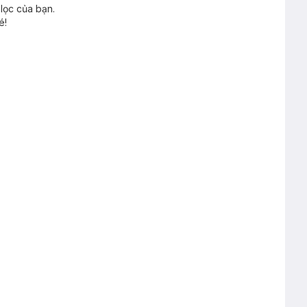
lọc của bạn.
é!