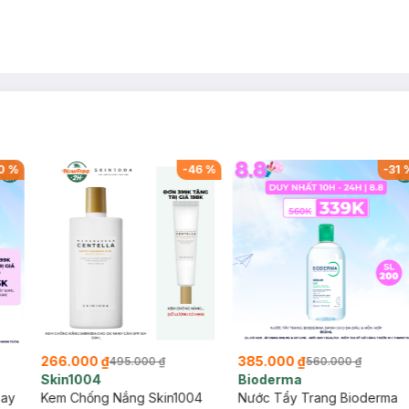
0
%
-
46
%
-
31
266.000 ₫
385.000 ₫
495.000 ₫
560.000 ₫
Skin1004
Bioderma
say
Kem Chống Nắng Skin1004
Nước Tẩy Trang Bioderma