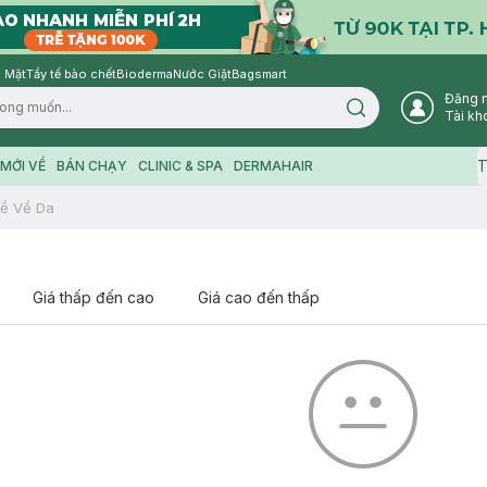
 Mặt
Tẩy tế bào chết
Bioderma
Nước Giặt
Bagsmart
Đăng 
Search icon
Tài kh
T
MỚI VỀ
BÁN CHẠY
CLINIC & SPA
DERMAHAIR
ề Về Da
Giá thấp đến cao
Giá cao đến thấp