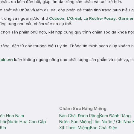
nhăn, da kém đàn hồi, giúp làn da trông săn chắc và tươi trẻ hơn.
 soát dầu thừa và làm dịu da, góp phần cải thiện tình trạng mụn hiệu q
n trong và ngoài nước như
Cocoon
,
L'Oréal
,
La Roche-Posay
,
Garnier
ng từng nhu cầu chăm sóc da cụ thể.
a chọn sản phẩm phù hợp, kết hợp cùng quy trình chăm sóc da khoa học 
àng, đến từ các thương hiệu uy tín. Thông tin minh bạch giúp khách 
aki.vn
luôn không ngừng nâng cao chất lượng sản phẩm và dịch vụ, m
Chăm Sóc Răng Miệng
ớc Hoa Nam
Bàn Chải Đánh Răng
Kem Đánh Răng
Thân
Nước Hoa Cao Cấp
Nước Súc Miệng
Tăm Nước / Chỉ Nha 
Kín
Xịt Thơm Miệng
Bàn Chải Điện