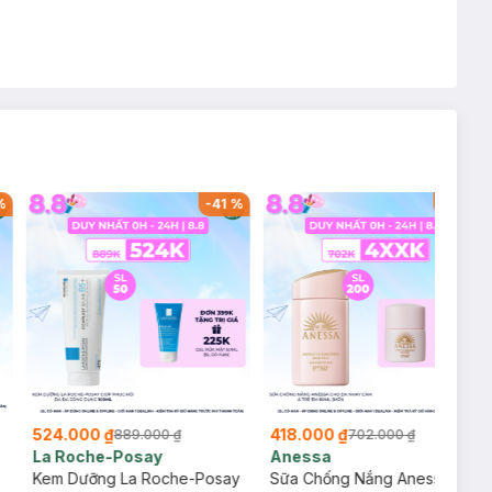
%
-
41
%
-
40
%
524.000 ₫
418.000 ₫
889.000 ₫
702.000 ₫
La Roche-Posay
Anessa
Kem Dưỡng La Roche-Posay
Sữa Chống Nắng Anessa