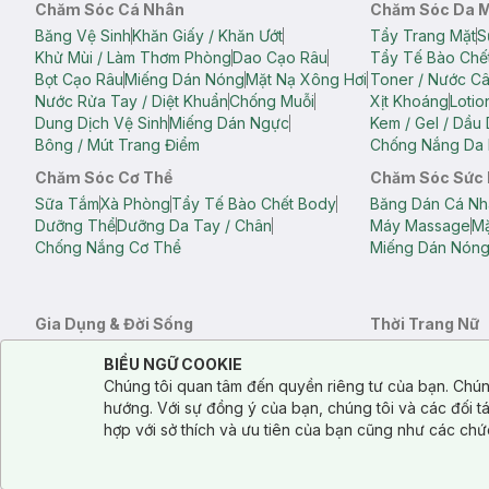
Chăm Sóc Cá Nhân
Chăm Sóc Da 
Băng Vệ Sinh
Khăn Giấy / Khăn Ướt
Tẩy Trang Mặt
S
Khử Mùi / Làm Thơm Phòng
Dao Cạo Râu
Tẩy Tế Bào Chế
Bọt Cạo Râu
Miếng Dán Nóng
Mặt Nạ Xông Hơi
Toner / Nước C
Nước Rửa Tay / Diệt Khuẩn
Chống Muỗi
Xịt Khoáng
Lotio
Dung Dịch Vệ Sinh
Miếng Dán Ngực
Kem / Gel / Dầu
Bông / Mút Trang Điểm
Chống Nắng Da 
Chăm Sóc Cơ Thể
Chăm Sóc Sức
Sữa Tắm
Xà Phòng
Tẩy Tế Bào Chết Body
Băng Dán Cá Nh
Dưỡng Thể
Dưỡng Da Tay / Chân
Máy Massage
Mặ
Chống Nắng Cơ Thể
Miếng Dán Nón
Gia Dụng & Đời Sống
Thời Trang Nữ
Khăn Tắm
Bông Tắm / Phụ Kiện Tắm
Áo Crop Top N
Notice about cookies usage
Cookie Consent
BIỂU NGỮ COOKIE
Phụ Kiện Điện Thoại
Quạt Cầm Tay / Quạt Mini
Áo Thun Nữ
Áo 
Chúng tôi quan tâm đến quyền riêng tư của bạn. Chún
Khử Mùi / Làm Thơm Phòng
Nước Giặt
Nước Xả
Quần Lót Nữ
Quầ
hướng. Với sự đồng ý của bạn, chúng tôi và các đối 
Balo
Túi Xách
hợp với sở thích và ưu tiên của bạn cũng như các chứ
Balo Laptop
Balo Du Lịch
Túi Tote
Túi Đe
Túi Đựng Mỹ Ph