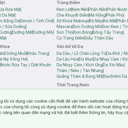
Mặt
Trang Điểm
ữa Rửa Mặt
Kem Lót
Kem Nền
Phấn Nền
Phấn Nước
t Da Mặt
Che Khuyết Điểm
Má Hồng
Phấn Phủ
ân Bằng Da
Serum / Tinh Chất
Xịt Khoá Makeup
Kẻ Mày
Kẻ Mắt
Phấn 
n / Sữa Dưỡng
Mascara
Son Dưỡng Môi
Son Kem / Tin
 Dưỡng
Dưỡng Mắt
Dưỡng Môi
Son Thỏi
Son Bóng
Bông Tẩy Trang
Mặt
Cọ Trang Điểm
Giấy Thấm Dầu
 Khỏe
Vấn Đề Về Da
ân
Chống Muỗi
Khẩu Trang
Da Dầu / Lỗ Chân Lông To
Da Khô / M
t Nạ Xông Hơi
Da Lão Hóa
Da Mụn
Da Nhạy Cảm / Kí
g
Nước Rửa Tay / Diệt Khuẩn
Da Nhạy Cảm / Kích Ứng
Da Xỉn Màu
Thâm / Nám / Tàn Nhang
Quầng Thâm & Bọng Mắt
Sẹo
Viêm Da
Thời Trang Nam
ữ
Áo Hai Dây Nữ
Áo Polo Nữ
Áo Polo Nam
Áo Thun Nam
Áo Tank T
Tank Top Nữ
Quần Dài Nữ
Quần Lót Nam
Quần Short Nam
g tôi sử dụng các cookie cần thiết để vận hành website của chúng t
n Short Nữ
tác của chúng tôi cũng sử dụng cookie để theo dõi các hoạt động tr
c năng liên quan đến mạng xã hội. Để biết thêm thông tin, hãy truy 
o Chéo
Túi Du Lịch
ẩm
Túi Đựng Phụ Kiện