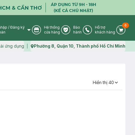
0
nhập
/
Đăng ký
Hệ thống
Bảo
Hỗ trợ
User Icon
Store Icon
Warranty Icon
Phone Icon
Cart I
oản
cửa hàng
hành
khách hàng
ải ứng dụng
Phường 8, Quận 10, Thành phố Hồ Chí Minh
Map icon
Hiển thị
40