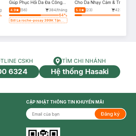
p
Giúp Phục Hồi Da Đa Công
Cho Da Nhạy Cảm & Trẻ Em
Dụng 100ml
60ml (Mới)
g
(56)
384/tháng
(23)
423/tháng
4.9
5.0
%
64
%
14
%
Bill La roche-posay 399K Tặng
Gel rửa mặt da dầu nhạy cảm
50ml (SL có hạn)
TLINE CSKH
TÌM CHI NHÁNH
HOTLINE CSKH
Tìm chi nhánh
00 6324
Hệ thống Hasaki
tín toàn cầu
CẬP NHẬT THÔNG TIN KHUYẾN MÃI
Đăng ký