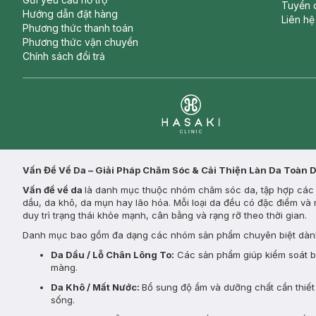
Tuyển 
Hướng dẫn đặt hàng
Liên hệ
Phương thức thanh toán
Phương thức vận chuyển
Chính sách đổi trả
Clinic
Vấn Đề Về Da – Giải Pháp Chăm Sóc & Cải Thiện Làn Da Toàn 
Vấn đề về da
là danh mục thuộc nhóm chăm sóc da, tập hợp các s
dầu, da khô, da mụn hay lão hóa. Mỗi loại da đều có đặc điểm và 
duy trì trạng thái khỏe mạnh, cân bằng và rạng rỡ theo thời gian.
Danh mục bao gồm đa dạng các nhóm sản phẩm chuyên biệt dành
Da Dầu / Lỗ Chân Lông To:
Các sản phẩm giúp kiểm soát bã 
màng.
Da Khô / Mất Nước:
Bổ sung độ ẩm và dưỡng chất cần thiết 
sống.