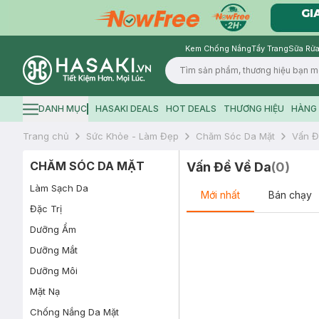
Kem Chống Nắng
Tẩy Trang
Sữa Rửa
Logo
DANH MỤC
HASAKI DEALS
HOT DEALS
THƯƠNG HIỆU
HÀNG 
Hamburger icon
Trang chủ
Sức Khỏe - Làm Đẹp
Chăm Sóc Da Mặt
Vấn Đ
CHĂM SÓC DA MẶT
Vấn Đề Về Da
(
0
)
Làm Sạch Da
Mới nhất
Bán chạy
Đặc Trị
Dưỡng Ẩm
Dưỡng Mắt
Dưỡng Môi
Mặt Nạ
Chống Nắng Da Mặt