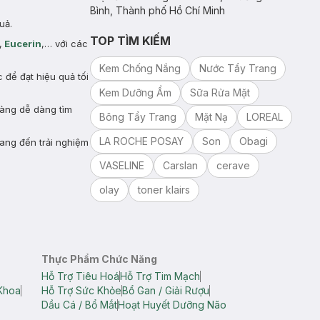
Bình, Thành phố Hồ Chí Minh
uả.
TOP TÌM KIẾM
,
Eucerin
,… với các
Kem Chống Nắng
Nước Tẩy Trang
để đạt hiệu quả tối
Kem Dưỡng Ẩm
Sữa Rửa Mặt
hàng dễ dàng tìm
Bông Tẩy Trang
Mặt Nạ
LOREAL
LA ROCHE POSAY
Son
Obagi
ang đến trải nghiệm
VASELINE
Carslan
cerave
olay
toner klairs
Thực Phẩm Chức Năng
Hỗ Trợ Tiêu Hoá
Hỗ Trợ Tim Mạch
Khoa
Hỗ Trợ Sức Khỏe
Bổ Gan / Giải Rượu
Dầu Cá / Bổ Mắt
Hoạt Huyết Dưỡng Não