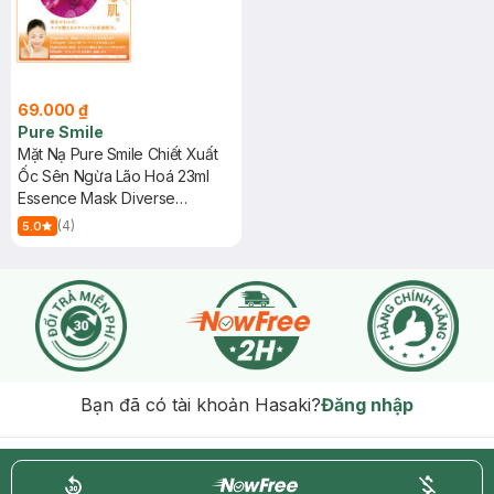
69.000 ₫
Pure Smile
Mặt Nạ Pure Smile Chiết Xuất
Ốc Sên Ngừa Lão Hoá 23ml
Essence Mask Diverse
Organism Series - Snail
(4)
5.0
Bạn đã có tài khoản Hasaki?
Đăng nhập