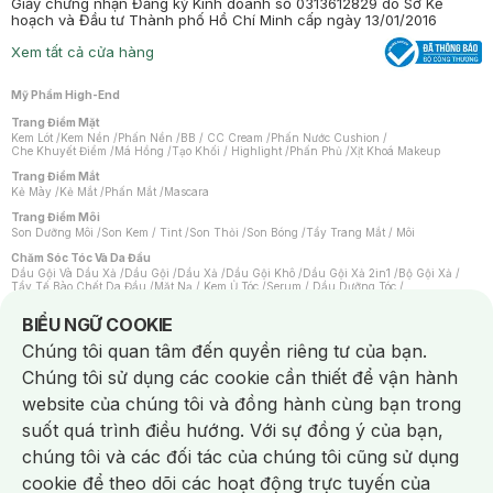
Giấy chứng nhận Đăng ký Kinh doanh số 0313612829 do Sở Kế
hoạch và Đầu tư Thành phố Hồ Chí Minh cấp ngày 13/01/2016
Xem tất cả cửa hàng
Mỹ Phẩm High-End
Trang Điểm Mặt
Kem Lót
/
Kem Nền
/
Phấn Nền
/
BB / CC Cream
/
Phấn Nước Cushion
/
Che Khuyết Điểm
/
Má Hồng
/
Tạo Khối / Highlight
/
Phấn Phủ
/
Xịt Khoá Makeup
Trang Điểm Mắt
Kẻ Mày
/
Kẻ Mắt
/
Phấn Mắt
/
Mascara
Trang Điểm Môi
Son Dưỡng Môi
/
Son Kem / Tint
/
Son Thỏi
/
Son Bóng
/
Tẩy Trang Mắt / Môi
Chăm Sóc Tóc Và Da Đầu
Dầu Gội Và Dầu Xả
/
Dầu Gội
/
Dầu Xả
/
Dầu Gội Khô
/
Dầu Gội Xả 2in1
/
Bộ Gội Xả
/
Tẩy Tế Bào Chết Da Đầu
/
Mặt Nạ / Kem Ủ Tóc
/
Serum / Dầu Dưỡng Tóc
/
Xịt Dưỡng Tóc
/
Thuốc Nhuộm Tóc
/
Sản Phẩm Tạo Kiểu Tóc
/
Dụng Cụ Chăm Sóc Tóc
/
Máy Sấy Tóc
/
Lược
/
Bộ Chăm Sóc Tóc
/
Phụ Kiện Tóc
Notice about cookies usage
BIỂU NGỮ COOKIE
Chăm Sóc Cơ Thể
Chúng tôi quan tâm đến quyền riêng tư của bạn.
Kem Tẩy Lông
/
Dụng Cụ Tẩy Lông
Chúng tôi sử dụng các cookie cần thiết để vận hành
Nước Hoa
Nước Hoa Nữ
/
Nước Hoa Nam
/
Nước Hoa Cao Cấp
/
Xịt Thơm Toàn Thân
/
website của chúng tôi và đồng hành cùng bạn trong
Nước Hoa Vùng Kín
suốt quá trình điều hướng. Với sự đồng ý của bạn,
Chăm Sóc Cá Nhân
Chống Muỗi
/
Khẩu Trang
/
Máy Massage
/
Mặt Nạ Xông Hơi
/
Nước Rửa Tay
/
chúng tôi và các đối tác của chúng tôi cũng sử dụng
Sản Phẩm Chăm Sóc Khác
/
Bàn Chải Đánh Răng
/
Bàn Chải Điện
/
Hỗ Trợ Trắng Răng
/
Kem Đánh Răng
/
Máy Tăm Nước
/
Nước Súc Miệng
/
cookie để theo dõi các hoạt động trực tuyến của
Tăm / Chỉ Nha Khoa
/
Xịt Thơm Miệng
/
Dung Dịch Vệ Sinh
/
Dưỡng Vùng Kín
/