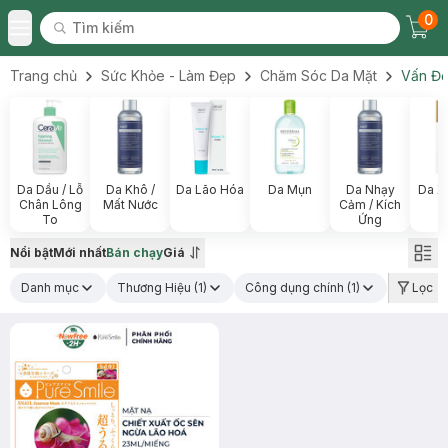
0
Tìm kiếm
Chec
Tìm kiếm
Toggle Menu
Trang chủ
Sức Khỏe - Làm Đẹp
Chăm Sóc Da Mặt
Vấn Đề
Da Dầu / Lỗ
Da Khô /
Da Lão Hóa
Da Mụn
Da Nhạy
Da X
Chân Lông
Mất Nước
Cảm / Kích
To
Ứng
Nổi bật
Mới nhất
Bán chạy
Giá
Danh mục
Thương Hiệu
(1)
Công dụng chính
(1)
Lọc