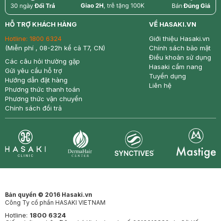
return
nowfree
price
HỖ TRỢ KHÁCH HÀNG
VỀ HASAKI.VN
Hotline:
1800 6324
Giới thiệu Hasaki.vn
(Miễn phí , 08-22h kể cả T7, CN)
Chính sách bảo mật
Điều khoản sử dụng
Các câu hỏi thường gặp
Hasaki cẩm nang
Gửi yêu cầu hỗ trợ
Tuyển dụng
Hướng dẫn đặt hàng
Liên hệ
Phương thức thanh toán
Phương thức vận chuyển
Chính sách đổi trả
Synctives
Clinic
Dermahair
Mastige
Bản quyền © 2016 Hasaki.vn
Công Ty cổ phần HASAKI VIETNAM
Hotline:
1800 6324