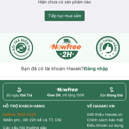
Hiện chưa có sản phẩm nào
Tiếp tục mua sắm
Bạn đã có tài khoản Hasaki?
Đăng nhập
return
nowfree
price
HỖ TRỢ KHÁCH HÀNG
VỀ HASAKI.VN
Hotline:
1800 6324
Giới thiệu Hasaki.vn
(Miễn phí , 08-22h kể cả T7, CN)
Chính sách bảo mật
Điều khoản sử dụng
Các câu hỏi thường gặp