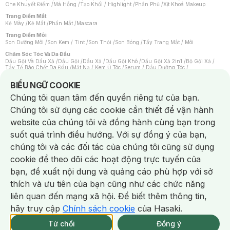
Che Khuyết Điểm
/
Má Hồng
/
Tạo Khối / Highlight
/
Phấn Phủ
/
Xịt Khoá Makeup
Trang Điểm Mắt
Kẻ Mày
/
Kẻ Mắt
/
Phấn Mắt
/
Mascara
Trang Điểm Môi
Son Dưỡng Môi
/
Son Kem / Tint
/
Son Thỏi
/
Son Bóng
/
Tẩy Trang Mắt / Môi
Chăm Sóc Tóc Và Da Đầu
Dầu Gội Và Dầu Xả
/
Dầu Gội
/
Dầu Xả
/
Dầu Gội Khô
/
Dầu Gội Xả 2in1
/
Bộ Gội Xả
/
Tẩy Tế Bào Chết Da Đầu
/
Mặt Nạ / Kem Ủ Tóc
/
Serum / Dầu Dưỡng Tóc
/
Xịt Dưỡng Tóc
/
Thuốc Nhuộm Tóc
/
Sản Phẩm Tạo Kiểu Tóc
/
Dụng Cụ Chăm Sóc Tóc
/
Máy Sấy Tóc
/
Lược
/
Bộ Chăm Sóc Tóc
/
Phụ Kiện Tóc
Notice about cookies usage
BIỂU NGỮ COOKIE
Chăm Sóc Cơ Thể
Chúng tôi quan tâm đến quyền riêng tư của bạn.
Kem Tẩy Lông
/
Dụng Cụ Tẩy Lông
Chúng tôi sử dụng các cookie cần thiết để vận hành
Nước Hoa
Nước Hoa Nữ
/
Nước Hoa Nam
/
Nước Hoa Cao Cấp
/
Xịt Thơm Toàn Thân
/
website của chúng tôi và đồng hành cùng bạn trong
Nước Hoa Vùng Kín
suốt quá trình điều hướng. Với sự đồng ý của bạn,
Chăm Sóc Cá Nhân
Chống Muỗi
/
Khẩu Trang
/
Máy Massage
/
Mặt Nạ Xông Hơi
/
Nước Rửa Tay
/
chúng tôi và các đối tác của chúng tôi cũng sử dụng
Sản Phẩm Chăm Sóc Khác
/
Bàn Chải Đánh Răng
/
Bàn Chải Điện
/
Hỗ Trợ Trắng Răng
/
Kem Đánh Răng
/
Máy Tăm Nước
/
Nước Súc Miệng
/
cookie để theo dõi các hoạt động trực tuyến của
Tăm / Chỉ Nha Khoa
/
Xịt Thơm Miệng
/
Dung Dịch Vệ Sinh
/
Dưỡng Vùng Kín
/
Khăn Ướt Vệ Sinh Vùng Kín
/
Băng Vệ Sinh
/
Tampon
/
Bọt Cạo Râu
/
Dao Cạo Râu
/
bạn, đề xuất nội dung và quảng cáo phù hợp với sở
Máy Cạo Râu
Chat i
thích và ưu tiên của bạn cũng như các chức năng
Vấn Đề Về Da
Da Dầu / Lỗ Chân Lông To
/
Da Khô / Mất Nước
/
Da Lão Hóa
/
Da Mụn
/
liên quan đến mạng xã hội. Để biết thêm thông tin,
Da Nhạy Cảm / Kích Ứng
/
Da Xỉn Màu
/
Thâm / Nám / Tàn Nhang
/
Quầng Thâm & Bọng Mắt
/
Sẹo
/
Viêm Da Cơ Địa
hãy truy cập
Chính sách cookie
của Hasaki.
Giao Nhanh Miễn Phí 2H.
Dụng Cụ / Phụ Kiện Chăm Sóc Da
tại 337 Chi Nhánh (Trễ tặng 100K)
Từ chối
Đồng ý
Bông Tẩy Trang
/
Khăn Lau Mặt Khô
/
Dụng Cụ / Máy Rửa Mặt
/
Máy Chăm Sóc Da
/