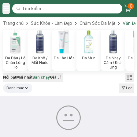
0
Tìm kiếm
Chec
Tìm kiếm
Toggle Menu
Trang chủ
Sức Khỏe - Làm Đẹp
Chăm Sóc Da Mặt
Vấn Đề
Da Dầu / Lỗ
Da Khô /
Da Lão Hóa
Da Mụn
Da Nhạy
Da X
Chân Lông
Mất Nước
Cảm / Kích
To
Ứng
Nổi bật
Mới nhất
Bán chạy
Giá
Danh mục
Lọc