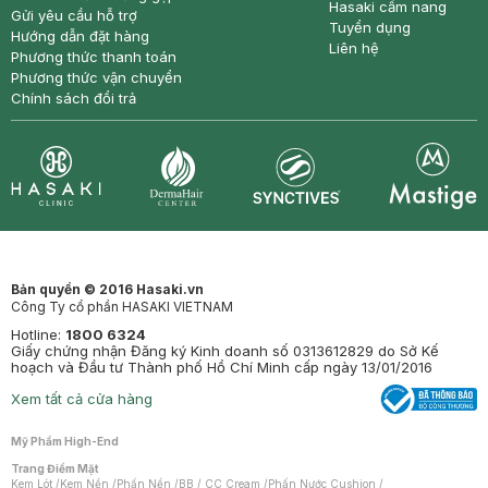
Hasaki cẩm nang
Gửi yêu cầu hỗ trợ
Tuyển dụng
Hướng dẫn đặt hàng
Liên hệ
Phương thức thanh toán
Phương thức vận chuyển
Chính sách đổi trả
Synctives
Clinic
Dermahair
Mastige
Bản quyền © 2016 Hasaki.vn
Công Ty cổ phần HASAKI VIETNAM
Hotline:
1800 6324
Giấy chứng nhận Đăng ký Kinh doanh số 0313612829 do Sở Kế
hoạch và Đầu tư Thành phố Hồ Chí Minh cấp ngày 13/01/2016
Xem tất cả cửa hàng
Mỹ Phẩm High-End
Trang Điểm Mặt
Kem Lót
/
Kem Nền
/
Phấn Nền
/
BB / CC Cream
/
Phấn Nước Cushion
/