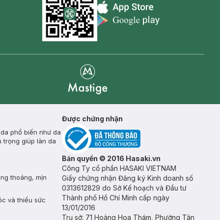
Appstore icon
Goolge Play icon
Mastige
Được chứng nhận
 da phổ biến như da
 trọng giúp làn da
Bản quyền © 2016 Hasaki.vn
Công Ty cổ phần HASAKI VIETNAM
ông thoáng, mịn
Giấy chứng nhận Đăng ký Kinh doanh số
0313612829 do Sở Kế hoạch và Đầu tư
Thành phố Hồ Chí Minh cấp ngày
óc và thiếu sức
13/01/2016
Trụ sở: 71 Hoàng Hoa Thám, Phường Tân