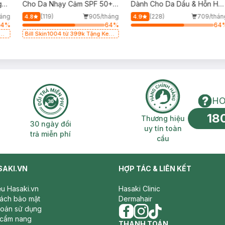
g
Cho Da Nhạy Cảm SPF 50+
Dành Cho Da Dầu & Hỗn Hợ
50ml
500ml
háng
(119)
905/tháng
(228)
709/thán
4.8
4.9
4
%
64
%
64
g
Bill Skin1004 từ 399k Tặng Kem
Chống Nắng Cho Da Nhạy Cảm
SPF 50+ 20ml (SL Có Hạn)
HO
18
n phí 2H
30 ngày đổi trả miễn phí
Thương hiệu uy 
Thương hiệu
30 ngày đổi
uy tín toàn
trả miễn phí
cầu
SAKI.VN
HỢP TÁC & LIÊN KẾT
iệu Hasaki.vn
Hasaki Clinic
sách bảo mật
Dermahair
hoản sử dụng
 cẩm nang
facebook
THANH TOÁN
instagram
tiktok