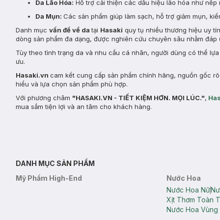
Da Lão Hóa:
Hỗ trợ cải thiện các dấu hiệu lão hóa như nếp 
Da Mụn:
Các sản phẩm giúp làm sạch, hỗ trợ giảm mụn, kiểm
Danh mục
vấn đề về da
tại
Hasaki
quy tụ nhiều thương hiệu uy tí
dòng sản phẩm đa dạng, được nghiên cứu chuyên sâu nhằm đáp ứ
Tùy theo tình trạng da và nhu cầu cá nhân, người dùng có thể lự
ưu.
Hasaki.vn
cam kết cung cấp sản phẩm chính hãng, nguồn gốc rõ r
hiểu và lựa chọn sản phẩm phù hợp.
Với phương châm
"HASAKI.VN - TIẾT KIỆM HƠN. MỌI LÚC."
,
Has
mua sắm tiện lợi và an tâm cho khách hàng.
DANH MỤC SẢN PHẨM
Mỹ Phẩm High-End
Nước Hoa
Nước Hoa Nữ
Nư
Xịt Thơm Toàn 
Nước Hoa Vùng 