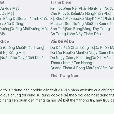
Mặt
Trang Điểm
ữa Rửa Mặt
Kem Lót
Kem Nền
Phấn Nền
Phấn Nước
t Da Mặt
Che Khuyết Điểm
Má Hồng
Phấn Phủ
ân Bằng Da
Serum / Tinh Chất
Xịt Khoá Makeup
Kẻ Mày
Kẻ Mắt
Phấn 
n / Sữa Dưỡng
Mascara
Son Dưỡng Môi
Son Kem / Tin
 Dưỡng
Dưỡng Mắt
Dưỡng Môi
Son Thỏi
Son Bóng
Bông Tẩy Trang
Mặt
Cọ Trang Điểm
Giấy Thấm Dầu
 Khỏe
Vấn Đề Về Da
ân
Chống Muỗi
Khẩu Trang
Da Dầu / Lỗ Chân Lông To
Da Khô / M
t Nạ Xông Hơi
Da Lão Hóa
Da Mụn
Da Nhạy Cảm / Kí
g
Nước Rửa Tay / Diệt Khuẩn
Da Nhạy Cảm / Kích Ứng
Da Xỉn Màu
Thâm / Nám / Tàn Nhang
Quầng Thâm & Bọng Mắt
Sẹo
Viêm Da
Thời Trang Nam
ữ
Áo Hai Dây Nữ
Áo Polo Nữ
Áo Polo Nam
Áo Thun Nam
Áo Tank T
Tank Top Nữ
Quần Dài Nữ
Quần Lót Nam
Quần Short Nam
g tôi sử dụng các cookie cần thiết để vận hành website của chúng t
n Short Nữ
tác của chúng tôi cũng sử dụng cookie để theo dõi các hoạt động tr
c năng liên quan đến mạng xã hội. Để biết thêm thông tin, hãy truy 
o Chéo
Túi Du Lịch
ẩm
Túi Đựng Phụ Kiện