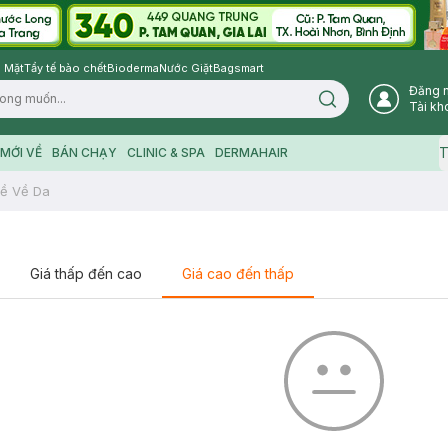
 Mặt
Tẩy tế bào chết
Bioderma
Nước Giặt
Bagsmart
Đăng 
Search icon
Tài kh
T
MỚI VỀ
BÁN CHẠY
CLINIC & SPA
DERMAHAIR
ề Về Da
Giá thấp đến cao
Giá cao đến thấp