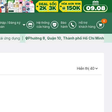
0
nhập
/
Đăng ký
Hệ thống
Bảo
Hỗ trợ
User Icon
Store Icon
Warranty Icon
Phone Icon
Cart I
oản
cửa hàng
hành
khách hàng
ải ứng dụng
Phường 8, Quận 10, Thành phố Hồ Chí Minh
Map icon
Hiển thị
40