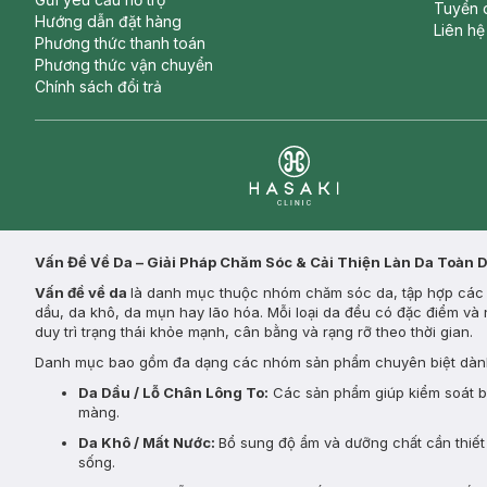
Tuyển 
Hướng dẫn đặt hàng
Liên hệ
Phương thức thanh toán
Phương thức vận chuyển
Chính sách đổi trả
Clinic
Vấn Đề Về Da – Giải Pháp Chăm Sóc & Cải Thiện Làn Da Toàn 
Vấn đề về da
là danh mục thuộc nhóm chăm sóc da, tập hợp các s
dầu, da khô, da mụn hay lão hóa. Mỗi loại da đều có đặc điểm và 
duy trì trạng thái khỏe mạnh, cân bằng và rạng rỡ theo thời gian.
Danh mục bao gồm đa dạng các nhóm sản phẩm chuyên biệt dành
Da Dầu / Lỗ Chân Lông To:
Các sản phẩm giúp kiểm soát bã 
màng.
Da Khô / Mất Nước:
Bổ sung độ ẩm và dưỡng chất cần thiết 
sống.