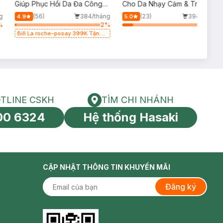
p
Giúp Phục Hồi Da Đa Công
Cho Da Nhạy Cảm & Trẻ Em
Dụng 100ml
60ml (Mới)
g
(56)
384/tháng
(23)
394/tháng
4.9
5.0
%
2
%
13
%
Bill La roche-posay 399K Tặng
Gel rửa mặt da dầu nhạy cảm
50ml (SL có hạn)
TLINE CSKH
TÌM CHI NHÁNH
HOTLINE CSKH
Tìm chi nhánh
00 6324
Hệ thống Hasaki
tín toàn cầu
CẬP NHẬT THÔNG TIN KHUYẾN MÃI
Đăng ký