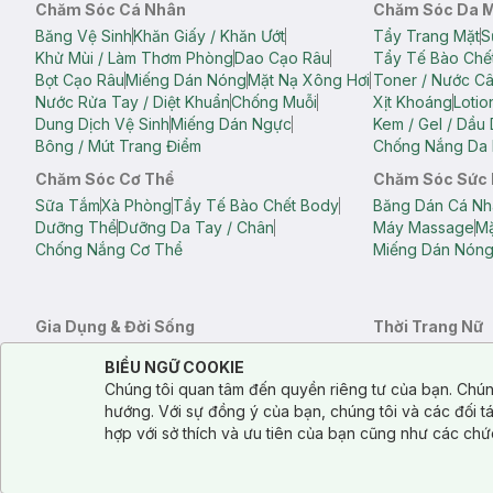
Chăm Sóc Cá Nhân
Chăm Sóc Da 
Băng Vệ Sinh
Khăn Giấy / Khăn Ướt
Tẩy Trang Mặt
S
Khử Mùi / Làm Thơm Phòng
Dao Cạo Râu
Tẩy Tế Bào Chế
Bọt Cạo Râu
Miếng Dán Nóng
Mặt Nạ Xông Hơi
Toner / Nước C
Nước Rửa Tay / Diệt Khuẩn
Chống Muỗi
Xịt Khoáng
Lotio
Dung Dịch Vệ Sinh
Miếng Dán Ngực
Kem / Gel / Dầu
Bông / Mút Trang Điểm
Chống Nắng Da 
Chăm Sóc Cơ Thể
Chăm Sóc Sức
Sữa Tắm
Xà Phòng
Tẩy Tế Bào Chết Body
Băng Dán Cá Nh
Dưỡng Thể
Dưỡng Da Tay / Chân
Máy Massage
Mặ
Chống Nắng Cơ Thể
Miếng Dán Nón
Gia Dụng & Đời Sống
Thời Trang Nữ
Khăn Tắm
Bông Tắm / Phụ Kiện Tắm
Áo Crop Top N
Notice about cookies usage
Cookie Consent
BIỂU NGỮ COOKIE
Phụ Kiện Điện Thoại
Quạt Cầm Tay / Quạt Mini
Áo Thun Nữ
Áo 
Chúng tôi quan tâm đến quyền riêng tư của bạn. Chún
Khử Mùi / Làm Thơm Phòng
Nước Giặt
Nước Xả
Quần Lót Nữ
Quầ
hướng. Với sự đồng ý của bạn, chúng tôi và các đối 
Balo
Túi Xách
hợp với sở thích và ưu tiên của bạn cũng như các chứ
Balo Laptop
Balo Du Lịch
Túi Tote
Túi Đe
Túi Đựng Mỹ Ph