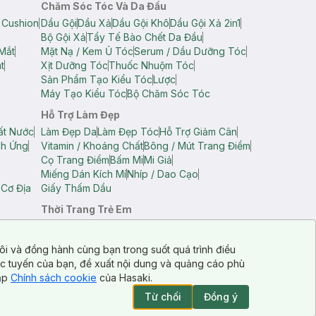
Chăm Sóc Tóc Và Da Đầu
 Cushion
Dầu Gội
Dầu Xả
Dầu Gội Khô
Dầu Gội Xả 2in1
Bộ Gội Xả
Tẩy Tế Bào Chết Da Đầu
Mắt
Mặt Nạ / Kem Ủ Tóc
Serum / Dầu Dưỡng Tóc
t
Xịt Dưỡng Tóc
Thuốc Nhuộm Tóc
Sản Phẩm Tạo Kiểu Tóc
Lược
Máy Tạo Kiểu Tóc
Bộ Chăm Sóc Tóc
Hỗ Trợ Làm Đẹp
ất Nước
Làm Đẹp Da
Làm Đẹp Tóc
Hỗ Trợ Giảm Cân
ch Ứng
Vitamin / Khoáng Chất
Bông / Mút Trang Điểm
Cọ Trang Điểm
Bấm Mi
Mi Giả
Miếng Dán Kích Mí
Nhíp / Dao Cạo
 Cơ Địa
Giấy Thấm Dầu
Thời Trang Trẻ Em
op Nam
Áo Dây Trẻ Em
Áo Thun Trẻ Em
Áo Sát Nách Trẻ Em
Quần Short Trẻ Em
ôi và đồng hành cùng bạn trong suốt quá trình điều
ực tuyến của bạn, đề xuất nội dung và quảng cáo phù
cập
Chính sách cookie
của Hasaki.
Từ chối
Đồng ý