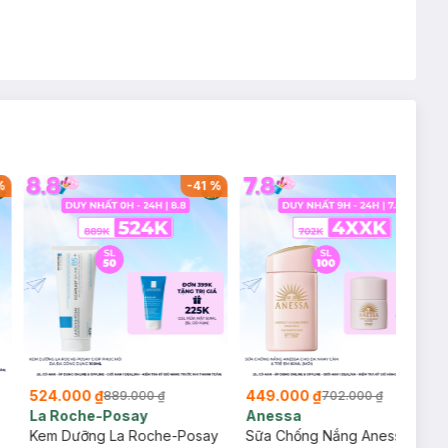
%
-
41
%
-
36
%
524.000 ₫
449.000 ₫
889.000 ₫
702.000 ₫
La Roche-Posay
Anessa
Kem Dưỡng La Roche-Posay
Sữa Chống Nắng Anessa