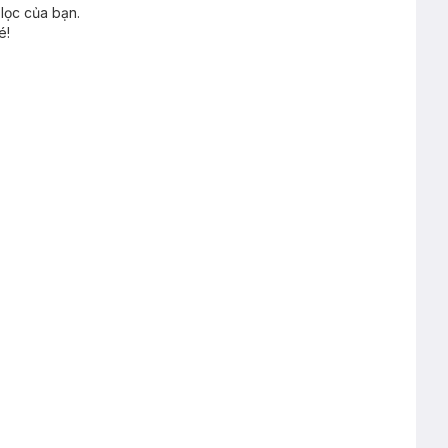
lọc của bạn.
é!