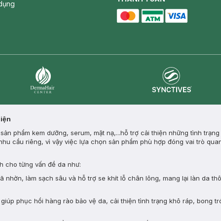
dụng
master card
ATM card
visa card
Synctives
Dermahair
Diện
ản phẩm kem dưỡng, serum, mặt nạ,...hỗ trợ cải thiện những tình trạng
nhu cầu riêng, vì vậy việc lựa chọn sản phẩm phù hợp đóng vai trò quan
 cho từng vấn đề da như:
nhờn, làm sạch sâu và hỗ trợ se khít lỗ chân lông, mang lại làn da th
giúp phục hồi hàng rào bảo vệ da, cải thiện tình trạng khô ráp, bong tr