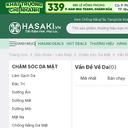
Kem Chống Nắng
Tẩy Trang
Sữa Rửa
Logo
DANH MỤC
HASAKI DEALS
HOT DEALS
THƯƠNG HIỆU
HÀNG 
Hamburger icon
Trang chủ
Sức Khỏe - Làm Đẹp
Chăm Sóc Da Mặt
Vấn Đ
CHĂM SÓC DA MẶT
Vấn Đề Về Da
(
0
)
Làm Sạch Da
Mới nhất
Bán chạy
Đặc Trị
Dưỡng Ẩm
Dưỡng Mắt
Dưỡng Môi
Mặt Nạ
Chống Nắng Da Mặt