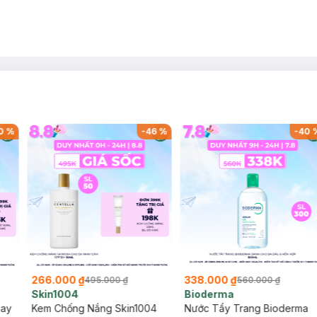
0
%
-
46
%
-
40
266.000 ₫
338.000 ₫
495.000 ₫
560.000 ₫
Skin1004
Bioderma
say
Kem Chống Nắng Skin1004
Nước Tẩy Trang Bioderma