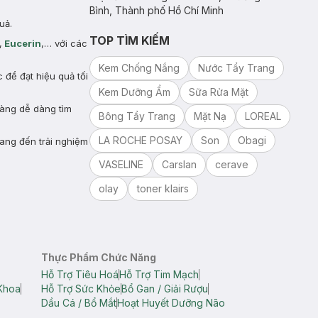
Bình, Thành phố Hồ Chí Minh
uả.
TOP TÌM KIẾM
,
Eucerin
,… với các
Kem Chống Nắng
Nước Tẩy Trang
để đạt hiệu quả tối
Kem Dưỡng Ẩm
Sữa Rửa Mặt
hàng dễ dàng tìm
Bông Tẩy Trang
Mặt Nạ
LOREAL
LA ROCHE POSAY
Son
Obagi
ang đến trải nghiệm
VASELINE
Carslan
cerave
olay
toner klairs
Thực Phẩm Chức Năng
Hỗ Trợ Tiêu Hoá
Hỗ Trợ Tim Mạch
Khoa
Hỗ Trợ Sức Khỏe
Bổ Gan / Giải Rượu
Dầu Cá / Bổ Mắt
Hoạt Huyết Dưỡng Não