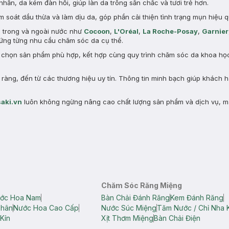
nhăn, da kém đàn hồi, giúp làn da trông săn chắc và tươi trẻ hơn.
 soát dầu thừa và làm dịu da, góp phần cải thiện tình trạng mụn hiệu q
n trong và ngoài nước như
Cocoon
,
L'Oréal
,
La Roche-Posay
,
Garnier
ng từng nhu cầu chăm sóc da cụ thể.
a chọn sản phẩm phù hợp, kết hợp cùng quy trình chăm sóc da khoa học 
àng, đến từ các thương hiệu uy tín. Thông tin minh bạch giúp khách 
aki.vn
luôn không ngừng nâng cao chất lượng sản phẩm và dịch vụ, m
Chăm Sóc Răng Miệng
ớc Hoa Nam
Bàn Chải Đánh Răng
Kem Đánh Răng
Thân
Nước Hoa Cao Cấp
Nước Súc Miệng
Tăm Nước / Chỉ Nha 
Kín
Xịt Thơm Miệng
Bàn Chải Điện