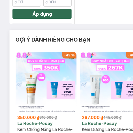
Áp dụng
GỢI Ý DÀNH RIÊNG CHO BẠN
-
26
%
-
43
%
-
4
350.000 ₫
267.000 ₫
610.000 ₫
445.000 ₫
La Roche-Posay
La Roche-Posay
ịu
Kem Chống Nắng La Roche-
Kem Dưỡng La Roche-Po