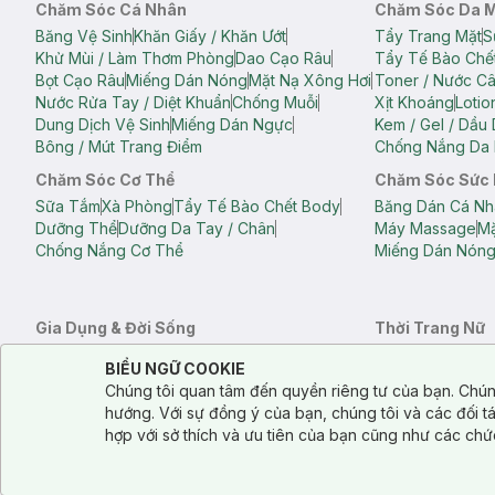
Chăm Sóc Cá Nhân
Chăm Sóc Da 
Băng Vệ Sinh
Khăn Giấy / Khăn Ướt
Tẩy Trang Mặt
S
Khử Mùi / Làm Thơm Phòng
Dao Cạo Râu
Tẩy Tế Bào Chế
Bọt Cạo Râu
Miếng Dán Nóng
Mặt Nạ Xông Hơi
Toner / Nước C
Nước Rửa Tay / Diệt Khuẩn
Chống Muỗi
Xịt Khoáng
Lotio
Dung Dịch Vệ Sinh
Miếng Dán Ngực
Kem / Gel / Dầu
Bông / Mút Trang Điểm
Chống Nắng Da 
Chăm Sóc Cơ Thể
Chăm Sóc Sức
Sữa Tắm
Xà Phòng
Tẩy Tế Bào Chết Body
Băng Dán Cá Nh
Dưỡng Thể
Dưỡng Da Tay / Chân
Máy Massage
Mặ
Chống Nắng Cơ Thể
Miếng Dán Nón
Gia Dụng & Đời Sống
Thời Trang Nữ
Khăn Tắm
Bông Tắm / Phụ Kiện Tắm
Áo Crop Top N
Notice about cookies usage
Cookie Consent
BIỂU NGỮ COOKIE
Phụ Kiện Điện Thoại
Quạt Cầm Tay / Quạt Mini
Áo Thun Nữ
Áo 
Chúng tôi quan tâm đến quyền riêng tư của bạn. Chún
Khử Mùi / Làm Thơm Phòng
Nước Giặt
Nước Xả
Quần Lót Nữ
Quầ
hướng. Với sự đồng ý của bạn, chúng tôi và các đối 
Balo
Túi Xách
hợp với sở thích và ưu tiên của bạn cũng như các chứ
Balo Laptop
Balo Du Lịch
Túi Tote
Túi Đe
Túi Đựng Mỹ Ph