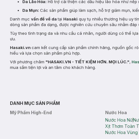
Da Lão Hóa:
Hỗ trợ cải thiện các dấu hiệu lão hóa như nếp 
Da Mụn:
Các sản phẩm giúp làm sạch, hỗ trợ giảm mụn, kiểm
Danh mục
vấn đề về da
tại
Hasaki
quy tụ nhiều thương hiệu uy tí
dòng sản phẩm đa dạng, được nghiên cứu chuyên sâu nhằm đáp ứ
Tùy theo tình trạng da và nhu cầu cá nhân, người dùng có thể lự
ưu.
Hasaki.vn
cam kết cung cấp sản phẩm chính hãng, nguồn gốc rõ r
hiểu và lựa chọn sản phẩm phù hợp.
Với phương châm
"HASAKI.VN - TIẾT KIỆM HƠN. MỌI LÚC."
,
Has
mua sắm tiện lợi và an tâm cho khách hàng.
DANH MỤC SẢN PHẨM
Mỹ Phẩm High-End
Nước Hoa
Nước Hoa Nữ
Nư
Xịt Thơm Toàn 
Nước Hoa Vùng 