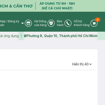
0
nhập
/
Đăng ký
Hệ thống
Bảo
Hỗ trợ
User Icon
Store Icon
Warranty Icon
Phone Icon
Cart I
oản
cửa hàng
hành
khách hàng
ải ứng dụng
Phường 8, Quận 10, Thành phố Hồ Chí Minh
Map icon
Hiển thị
40