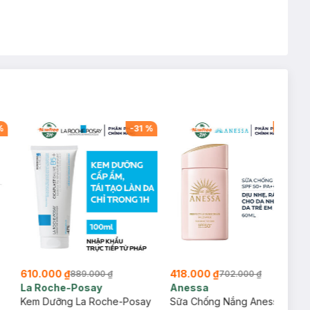
%
-
31
%
-
40
%
610.000 ₫
418.000 ₫
889.000 ₫
702.000 ₫
La Roche-Posay
Anessa
Kem Dưỡng La Roche-Posay
Sữa Chống Nắng Anessa