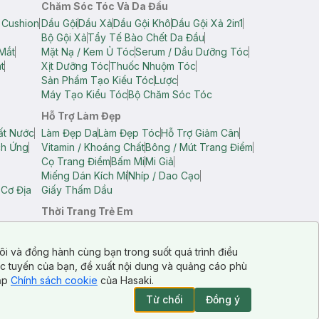
Chăm Sóc Tóc Và Da Đầu
 Cushion
Dầu Gội
Dầu Xả
Dầu Gội Khô
Dầu Gội Xả 2in1
Bộ Gội Xả
Tẩy Tế Bào Chết Da Đầu
Mắt
Mặt Nạ / Kem Ủ Tóc
Serum / Dầu Dưỡng Tóc
t
Xịt Dưỡng Tóc
Thuốc Nhuộm Tóc
Sản Phẩm Tạo Kiểu Tóc
Lược
Máy Tạo Kiểu Tóc
Bộ Chăm Sóc Tóc
Hỗ Trợ Làm Đẹp
ất Nước
Làm Đẹp Da
Làm Đẹp Tóc
Hỗ Trợ Giảm Cân
ch Ứng
Vitamin / Khoáng Chất
Bông / Mút Trang Điểm
Cọ Trang Điểm
Bấm Mi
Mi Giả
Miếng Dán Kích Mí
Nhíp / Dao Cạo
 Cơ Địa
Giấy Thấm Dầu
Thời Trang Trẻ Em
op Nam
Áo Dây Trẻ Em
Áo Thun Trẻ Em
Áo Sát Nách Trẻ Em
Quần Short Trẻ Em
ôi và đồng hành cùng bạn trong suốt quá trình điều
ực tuyến của bạn, đề xuất nội dung và quảng cáo phù
cập
Chính sách cookie
của Hasaki.
Từ chối
Đồng ý