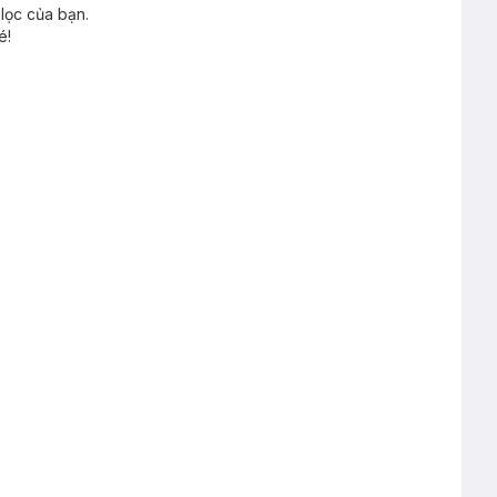
lọc của bạn.
é!