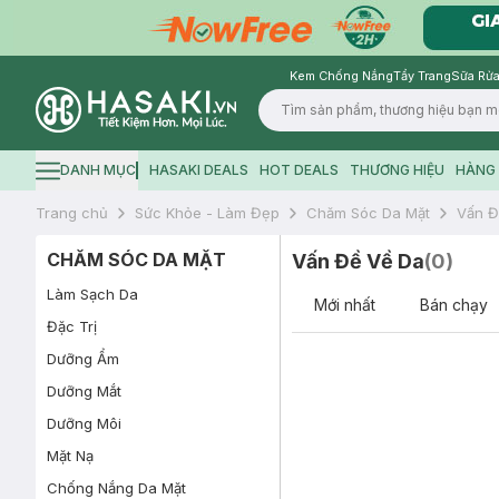
Kem Chống Nắng
Tẩy Trang
Sữa Rửa
Logo
DANH MỤC
HASAKI DEALS
HOT DEALS
THƯƠNG HIỆU
HÀNG 
Hamburger icon
Trang chủ
Sức Khỏe - Làm Đẹp
Chăm Sóc Da Mặt
Vấn Đ
CHĂM SÓC DA MẶT
Vấn Đề Về Da
(
0
)
Làm Sạch Da
Mới nhất
Bán chạy
Đặc Trị
Dưỡng Ẩm
Dưỡng Mắt
Dưỡng Môi
Mặt Nạ
Chống Nắng Da Mặt