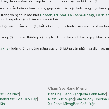
nhăn, da kém đàn hồi, giúp làn da trông săn chắc và tươi trẻ hơn.
 soát dầu thừa và làm dịu da, góp phần cải thiện tình trạng mụn hiệu q
n trong và ngoài nước như
Cocoon
,
L'Oréal
,
La Roche-Posay
,
Garnier
ng từng nhu cầu chăm sóc da cụ thể.
a chọn sản phẩm phù hợp, kết hợp cùng quy trình chăm sóc da khoa học 
àng, đến từ các thương hiệu uy tín. Thông tin minh bạch giúp khách 
aki.vn
luôn không ngừng nâng cao chất lượng sản phẩm và dịch vụ, m
Chăm Sóc Răng Miệng
ớc Hoa Nam
Bàn Chải Đánh Răng
Kem Đánh Răng
Thân
Nước Hoa Cao Cấp
Nước Súc Miệng
Tăm Nước / Chỉ Nha 
Kín
Xịt Thơm Miệng
Bàn Chải Điện