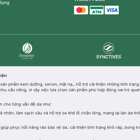
dụng
master card
ATM card
visa card
Synctives
Dermahair
Diện
ản phẩm kem dưỡng, serum, mặt nạ,...hỗ trợ cải thiện những tình trạng
nhu cầu riêng, vì vậy việc lựa chọn sản phẩm phù hợp đóng vai trò quan
 cho từng vấn đề da như:
nhờn, làm sạch sâu và hỗ trợ se khít lỗ chân lông, mang lại làn da th
giúp phục hồi hàng rào bảo vệ da, cải thiện tình trạng khô ráp, bong tr