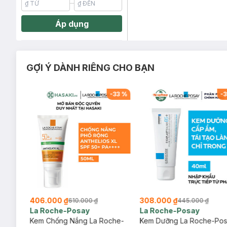
Áp dụng
GỢI Ý DÀNH RIÊNG CHO BẠN
-
20
%
-
33
%
-
3
406.000 ₫
308.000 ₫
610.000 ₫
445.000 ₫
La Roche-Posay
La Roche-Posay
ịu
Kem Chống Nắng La Roche-
Kem Dưỡng La Roche-Po