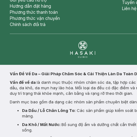
Tuyển 
Hướng dẫn đặt hàng
Liên hệ
Phương thức thanh toán
Phương thức vận chuyển
Chính sách đổi trả
Clinic
Vấn Đề Về Da – Giải Pháp Chăm Sóc & Cải Thiện Làn Da Toàn 
Vấn đề về da
là danh mục thuộc nhóm chăm sóc da, tập hợp các s
dầu, da khô, da mụn hay lão hóa. Mỗi loại da đều có đặc điểm và 
duy trì trạng thái khỏe mạnh, cân bằng và rạng rỡ theo thời gian.
Danh mục bao gồm đa dạng các nhóm sản phẩm chuyên biệt dành
Da Dầu / Lỗ Chân Lông To:
Các sản phẩm giúp kiểm soát bã 
màng.
Da Khô / Mất Nước:
Bổ sung độ ẩm và dưỡng chất cần thiết 
sống.