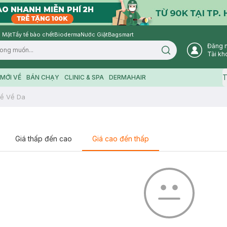
 Mặt
Tẩy tế bào chết
Bioderma
Nước Giặt
Bagsmart
Đăng 
Search icon
Tài kh
T
MỚI VỀ
BÁN CHẠY
CLINIC & SPA
DERMAHAIR
ề Về Da
Giá thấp đến cao
Giá cao đến thấp