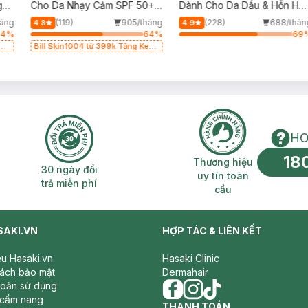
g
Cho Da Nhạy Cảm SPF 50+
Dành Cho Da Dầu & Hỗn Hợ
50ml
500ml
áng
(119)
905/tháng
(228)
688/thán
4.8
4.9
64
%
64
%
69
g
Bill Skin1004 từ 399k Tặng Kem
Chống Nắng Cho Da Nhạy Cảm
SPF 50+ 20ml (SL Có Hạn)
HO
18
n phí 2H
30 ngày đổi trả miễn phí
Thương hiệu uy 
Thương hiệu
30 ngày đổi
uy tín toàn
trả miễn phí
cầu
SAKI.VN
HỢP TÁC & LIÊN KẾT
iệu Hasaki.vn
Hasaki Clinic
sách bảo mật
Dermahair
hoản sử dụng
 cẩm nang
facebook
THANH TOÁN
instagram
tiktok