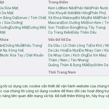
Mặt
Trang Điểm
ữa Rửa Mặt
Kem Lót
Kem Nền
Phấn Nền
Phấn Nước
t Da Mặt
Che Khuyết Điểm
Má Hồng
Phấn Phủ
ân Bằng Da
Serum / Tinh Chất
Xịt Khoá Makeup
Kẻ Mày
Kẻ Mắt
Phấn 
n / Sữa Dưỡng
Mascara
Son Dưỡng Môi
Son Kem / Tin
 Dưỡng
Dưỡng Mắt
Dưỡng Môi
Son Thỏi
Son Bóng
Bông Tẩy Trang
Mặt
Cọ Trang Điểm
Giấy Thấm Dầu
 Khỏe
Vấn Đề Về Da
ân
Chống Muỗi
Khẩu Trang
Da Dầu / Lỗ Chân Lông To
Da Khô / M
t Nạ Xông Hơi
Da Lão Hóa
Da Mụn
Da Nhạy Cảm / Kí
g
Nước Rửa Tay / Diệt Khuẩn
Da Nhạy Cảm / Kích Ứng
Da Xỉn Màu
Thâm / Nám / Tàn Nhang
Quầng Thâm & Bọng Mắt
Sẹo
Viêm Da
Thời Trang Nam
ữ
Áo Hai Dây Nữ
Áo Polo Nữ
Áo Polo Nam
Áo Thun Nam
Áo Tank T
Tank Top Nữ
Quần Dài Nữ
Quần Lót Nam
Quần Short Nam
g tôi sử dụng các cookie cần thiết để vận hành website của chúng t
n Short Nữ
tác của chúng tôi cũng sử dụng cookie để theo dõi các hoạt động tr
c năng liên quan đến mạng xã hội. Để biết thêm thông tin, hãy truy 
o Chéo
Túi Du Lịch
ẩm
Túi Đựng Phụ Kiện