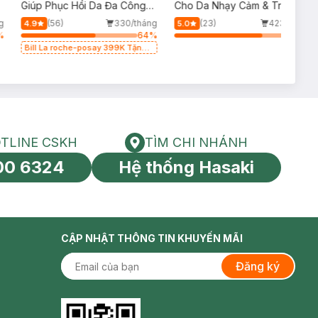
p
Giúp Phục Hồi Da Đa Công
Cho Da Nhạy Cảm & Trẻ Em
Dụng 100ml
60ml (Mới)
g
(56)
330/tháng
(23)
423/tháng
4.9
5.0
%
64
%
75
%
Bill La roche-posay 399K Tặng
Gel rửa mặt da dầu nhạy cảm
50ml (SL có hạn)
TLINE CSKH
TÌM CHI NHÁNH
HOTLINE CSKH
Tìm chi nhánh
00 6324
Hệ thống Hasaki
tín toàn cầu
CẬP NHẬT THÔNG TIN KHUYẾN MÃI
Đăng ký