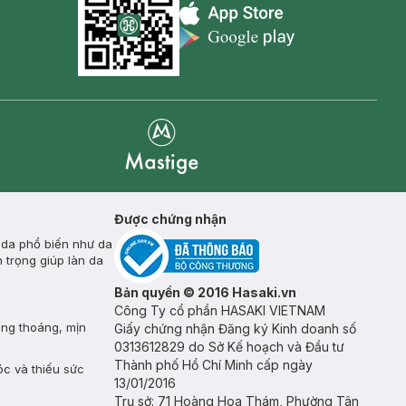
Appstore icon
Goolge Play icon
Mastige
Được chứng nhận
 da phổ biến như da
 trọng giúp làn da
Bản quyền © 2016 Hasaki.vn
Công Ty cổ phần HASAKI VIETNAM
ông thoáng, mịn
Giấy chứng nhận Đăng ký Kinh doanh số
0313612829 do Sở Kế hoạch và Đầu tư
Thành phố Hồ Chí Minh cấp ngày
óc và thiếu sức
13/01/2016
Trụ sở: 71 Hoàng Hoa Thám, Phường Tân