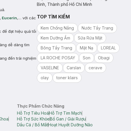
Bình, Thành phố Hồ Chí Minh
uả.
TOP TÌM KIẾM
,
Eucerin
,… với các
Kem Chống Nắng
Nước Tẩy Trang
để đạt hiệu quả tối
Kem Dưỡng Ẩm
Sữa Rửa Mặt
hàng dễ dàng tìm
Bông Tẩy Trang
Mặt Nạ
LOREAL
LA ROCHE POSAY
Son
Obagi
ang đến trải nghiệm
VASELINE
Carslan
cerave
olay
toner klairs
Thực Phẩm Chức Năng
Hỗ Trợ Tiêu Hoá
Hỗ Trợ Tim Mạch
Khoa
Hỗ Trợ Sức Khỏe
Bổ Gan / Giải Rượu
Dầu Cá / Bổ Mắt
Hoạt Huyết Dưỡng Não