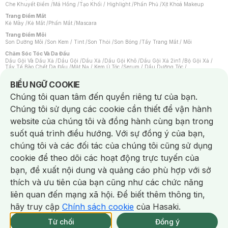
Che Khuyết Điểm
/
Má Hồng
/
Tạo Khối / Highlight
/
Phấn Phủ
/
Xịt Khoá Makeup
Trang Điểm Mắt
Kẻ Mày
/
Kẻ Mắt
/
Phấn Mắt
/
Mascara
Trang Điểm Môi
Son Dưỡng Môi
/
Son Kem / Tint
/
Son Thỏi
/
Son Bóng
/
Tẩy Trang Mắt / Môi
Chăm Sóc Tóc Và Da Đầu
Dầu Gội Và Dầu Xả
/
Dầu Gội
/
Dầu Xả
/
Dầu Gội Khô
/
Dầu Gội Xả 2in1
/
Bộ Gội Xả
/
Tẩy Tế Bào Chết Da Đầu
/
Mặt Nạ / Kem Ủ Tóc
/
Serum / Dầu Dưỡng Tóc
/
Xịt Dưỡng Tóc
/
Thuốc Nhuộm Tóc
/
Sản Phẩm Tạo Kiểu Tóc
/
Dụng Cụ Chăm Sóc Tóc
/
Máy Sấy Tóc
/
Lược
/
Bộ Chăm Sóc Tóc
/
Phụ Kiện Tóc
Notice about cookies usage
BIỂU NGỮ COOKIE
Chăm Sóc Cơ Thể
Chúng tôi quan tâm đến quyền riêng tư của bạn.
Kem Tẩy Lông
/
Dụng Cụ Tẩy Lông
Chúng tôi sử dụng các cookie cần thiết để vận hành
Nước Hoa
Nước Hoa Nữ
/
Nước Hoa Nam
/
Nước Hoa Cao Cấp
/
Xịt Thơm Toàn Thân
/
website của chúng tôi và đồng hành cùng bạn trong
Nước Hoa Vùng Kín
suốt quá trình điều hướng. Với sự đồng ý của bạn,
Chăm Sóc Cá Nhân
Chống Muỗi
/
Khẩu Trang
/
Máy Massage
/
Mặt Nạ Xông Hơi
/
Nước Rửa Tay
/
chúng tôi và các đối tác của chúng tôi cũng sử dụng
Sản Phẩm Chăm Sóc Khác
/
Bàn Chải Đánh Răng
/
Bàn Chải Điện
/
Hỗ Trợ Trắng Răng
/
Kem Đánh Răng
/
Máy Tăm Nước
/
Nước Súc Miệng
/
cookie để theo dõi các hoạt động trực tuyến của
Tăm / Chỉ Nha Khoa
/
Xịt Thơm Miệng
/
Dung Dịch Vệ Sinh
/
Dưỡng Vùng Kín
/
Khăn Ướt Vệ Sinh Vùng Kín
/
Băng Vệ Sinh
/
Tampon
/
Bọt Cạo Râu
/
Dao Cạo Râu
/
bạn, đề xuất nội dung và quảng cáo phù hợp với sở
Máy Cạo Râu
Chat i
thích và ưu tiên của bạn cũng như các chức năng
Vấn Đề Về Da
Da Dầu / Lỗ Chân Lông To
/
Da Khô / Mất Nước
/
Da Lão Hóa
/
Da Mụn
/
liên quan đến mạng xã hội. Để biết thêm thông tin,
Da Nhạy Cảm / Kích Ứng
/
Da Xỉn Màu
/
Thâm / Nám / Tàn Nhang
/
Quầng Thâm & Bọng Mắt
/
Sẹo
/
Viêm Da Cơ Địa
hãy truy cập
Chính sách cookie
của Hasaki.
Giao Nhanh Miễn Phí 2H.
Dụng Cụ / Phụ Kiện Chăm Sóc Da
tại 337 Chi Nhánh (Trễ tặng 100K)
Từ chối
Đồng ý
Bông Tẩy Trang
/
Khăn Lau Mặt Khô
/
Dụng Cụ / Máy Rửa Mặt
/
Máy Chăm Sóc Da
/