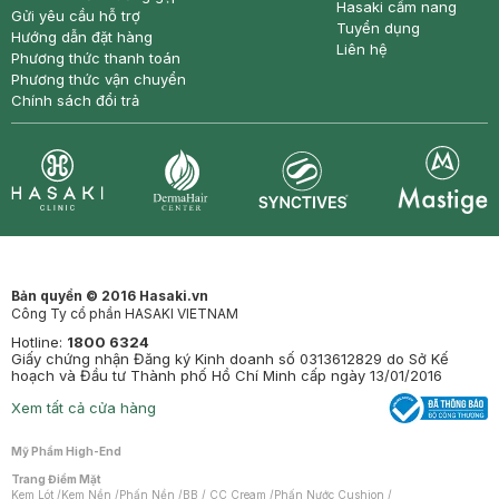
Hasaki cẩm nang
Gửi yêu cầu hỗ trợ
Tuyển dụng
Hướng dẫn đặt hàng
Liên hệ
Phương thức thanh toán
Phương thức vận chuyển
Chính sách đổi trả
Synctives
Clinic
Dermahair
Mastige
Bản quyền © 2016 Hasaki.vn
Công Ty cổ phần HASAKI VIETNAM
Hotline:
1800 6324
Giấy chứng nhận Đăng ký Kinh doanh số 0313612829 do Sở Kế
hoạch và Đầu tư Thành phố Hồ Chí Minh cấp ngày 13/01/2016
Xem tất cả cửa hàng
Mỹ Phẩm High-End
Trang Điểm Mặt
Kem Lót
/
Kem Nền
/
Phấn Nền
/
BB / CC Cream
/
Phấn Nước Cushion
/