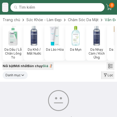
0
Tìm kiếm
Chec
Tìm kiếm
Toggle Menu
Trang chủ
Sức Khỏe - Làm Đẹp
Chăm Sóc Da Mặt
Vấn Đề
Da Dầu / Lỗ
Da Khô /
Da Lão Hóa
Da Mụn
Da Nhạy
Da X
Chân Lông
Mất Nước
Cảm / Kích
To
Ứng
Nổi bật
Mới nhất
Bán chạy
Giá
Danh mục
Lọc