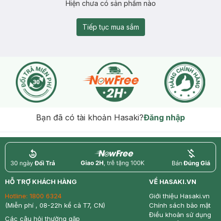
Hiện chưa có sản phẩm nào
Tiếp tục mua sắm
Bạn đã có tài khoản Hasaki?
Đăng nhập
return
nowfree
price
HỖ TRỢ KHÁCH HÀNG
VỀ HASAKI.VN
Hotline:
1800 6324
Giới thiệu Hasaki.vn
(Miễn phí , 08-22h kể cả T7, CN)
Chính sách bảo mật
Điều khoản sử dụng
Các câu hỏi thường gặp