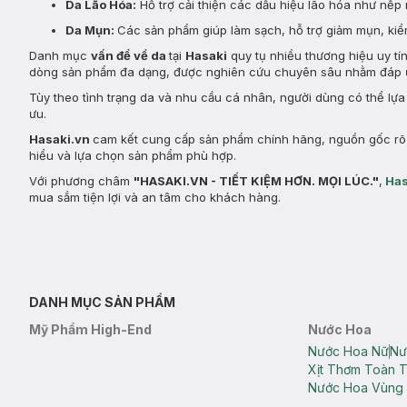
Da Lão Hóa:
Hỗ trợ cải thiện các dấu hiệu lão hóa như nếp 
Da Mụn:
Các sản phẩm giúp làm sạch, hỗ trợ giảm mụn, kiểm
Danh mục
vấn đề về da
tại
Hasaki
quy tụ nhiều thương hiệu uy tí
dòng sản phẩm đa dạng, được nghiên cứu chuyên sâu nhằm đáp ứ
Tùy theo tình trạng da và nhu cầu cá nhân, người dùng có thể lự
ưu.
Hasaki.vn
cam kết cung cấp sản phẩm chính hãng, nguồn gốc rõ r
hiểu và lựa chọn sản phẩm phù hợp.
Với phương châm
"HASAKI.VN - TIẾT KIỆM HƠN. MỌI LÚC."
,
Has
mua sắm tiện lợi và an tâm cho khách hàng.
DANH MỤC SẢN PHẨM
Mỹ Phẩm High-End
Nước Hoa
Nước Hoa Nữ
Nư
Xịt Thơm Toàn 
Nước Hoa Vùng 