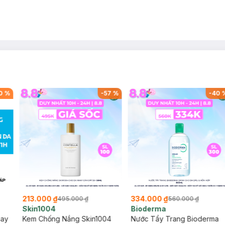
0
%
-
57
%
-
40
213.000 ₫
334.000 ₫
495.000 ₫
560.000 ₫
Skin1004
Bioderma
say
Kem Chống Nắng Skin1004
Nước Tẩy Trang Bioderma