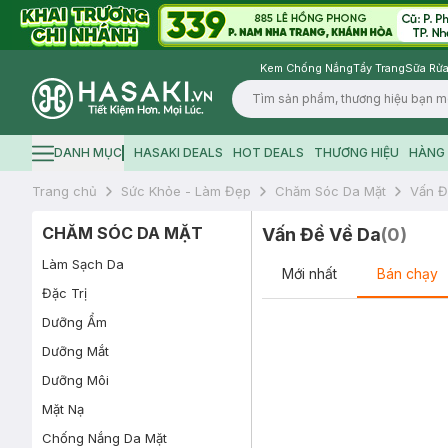
Kem Chống Nắng
Tẩy Trang
Sữa Rửa
Logo
DANH MỤC
HASAKI DEALS
HOT DEALS
THƯƠNG HIỆU
HÀNG 
Hamburger icon
Trang chủ
Sức Khỏe - Làm Đẹp
Chăm Sóc Da Mặt
Vấn Đ
CHĂM SÓC DA MẶT
Vấn Đề Về Da
(
0
)
Làm Sạch Da
Mới nhất
Bán chạy
Đặc Trị
Dưỡng Ẩm
Dưỡng Mắt
Dưỡng Môi
Mặt Nạ
Chống Nắng Da Mặt