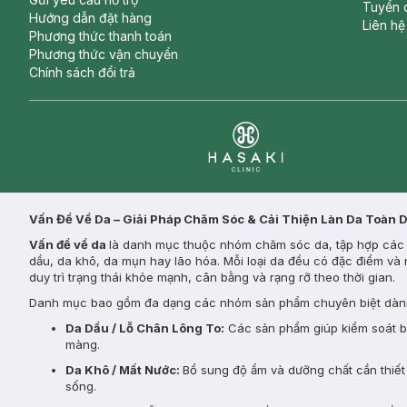
Tuyển 
Hướng dẫn đặt hàng
Liên hệ
Phương thức thanh toán
Phương thức vận chuyển
Chính sách đổi trả
Clinic
Vấn Đề Về Da – Giải Pháp Chăm Sóc & Cải Thiện Làn Da Toàn 
Vấn đề về da
là danh mục thuộc nhóm chăm sóc da, tập hợp các s
dầu, da khô, da mụn hay lão hóa. Mỗi loại da đều có đặc điểm và 
duy trì trạng thái khỏe mạnh, cân bằng và rạng rỡ theo thời gian.
Danh mục bao gồm đa dạng các nhóm sản phẩm chuyên biệt dành
Da Dầu / Lỗ Chân Lông To:
Các sản phẩm giúp kiểm soát bã 
màng.
Da Khô / Mất Nước:
Bổ sung độ ẩm và dưỡng chất cần thiết 
sống.