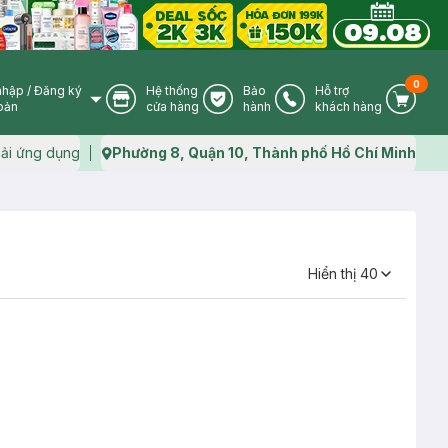
0
nhập
/
Đăng ký
Hệ thống
Bảo
Hỗ trợ
User Icon
Store Icon
Warranty Icon
Phone Icon
Cart I
oản
cửa hàng
hành
khách hàng
ải ứng dụng
Phường 8, Quận 10, Thành phố Hồ Chí Minh
Map icon
Hiển thị
40