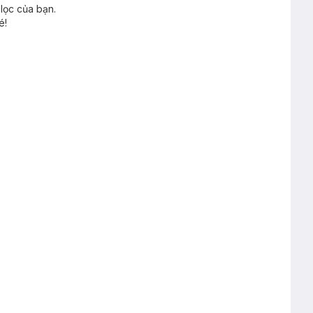
lọc của bạn.
é!