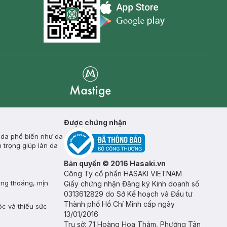
Appstore icon
Goolge Play icon
Mastige
Được chứng nhận
 da phổ biến như da
 trọng giúp làn da
Bản quyền © 2016 Hasaki.vn
Công Ty cổ phần HASAKI VIETNAM
ông thoáng, mịn
Giấy chứng nhận Đăng ký Kinh doanh số
0313612829 do Sở Kế hoạch và Đầu tư
Thành phố Hồ Chí Minh cấp ngày
óc và thiếu sức
13/01/2016
Trụ sở: 71 Hoàng Hoa Thám, Phường Tân