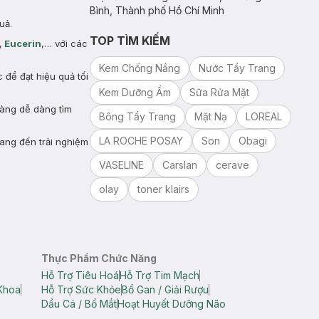
Bình, Thành phố Hồ Chí Minh
uả.
TOP TÌM KIẾM
,
Eucerin
,… với các
Kem Chống Nắng
Nước Tẩy Trang
để đạt hiệu quả tối
Kem Dưỡng Ẩm
Sữa Rửa Mặt
hàng dễ dàng tìm
Bông Tẩy Trang
Mặt Nạ
LOREAL
LA ROCHE POSAY
Son
Obagi
ang đến trải nghiệm
VASELINE
Carslan
cerave
olay
toner klairs
Thực Phẩm Chức Năng
Hỗ Trợ Tiêu Hoá
Hỗ Trợ Tim Mạch
Khoa
Hỗ Trợ Sức Khỏe
Bổ Gan / Giải Rượu
Dầu Cá / Bổ Mắt
Hoạt Huyết Dưỡng Não