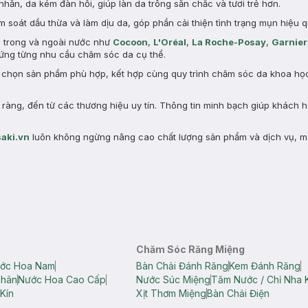
nhăn, da kém đàn hồi, giúp làn da trông săn chắc và tươi trẻ hơn.
 soát dầu thừa và làm dịu da, góp phần cải thiện tình trạng mụn hiệu q
n trong và ngoài nước như
Cocoon
,
L'Oréal
,
La Roche-Posay
,
Garnier
ng từng nhu cầu chăm sóc da cụ thể.
a chọn sản phẩm phù hợp, kết hợp cùng quy trình chăm sóc da khoa học 
àng, đến từ các thương hiệu uy tín. Thông tin minh bạch giúp khách 
aki.vn
luôn không ngừng nâng cao chất lượng sản phẩm và dịch vụ, m
Chăm Sóc Răng Miệng
ớc Hoa Nam
Bàn Chải Đánh Răng
Kem Đánh Răng
Thân
Nước Hoa Cao Cấp
Nước Súc Miệng
Tăm Nước / Chỉ Nha 
Kín
Xịt Thơm Miệng
Bàn Chải Điện