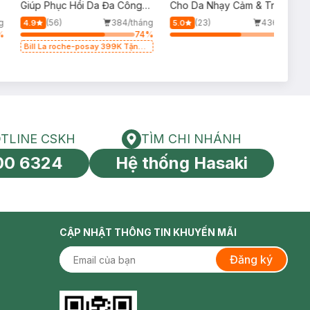
p
Giúp Phục Hồi Da Đa Công
Cho Da Nhạy Cảm & Trẻ Em
Dụng 100ml
60ml (Mới)
g
(56)
384/tháng
(23)
436/tháng
4.9
5.0
%
74
%
61
%
Bill La roche-posay 399K Tặng
Gel rửa mặt da dầu nhạy cảm
50ml (SL có hạn)
TLINE CSKH
TÌM CHI NHÁNH
HOTLINE CSKH
Tìm chi nhánh
00 6324
Hệ thống Hasaki
tín toàn cầu
CẬP NHẬT THÔNG TIN KHUYẾN MÃI
Đăng ký