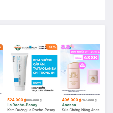
%
-
41
%
-
42
%
524.000 ₫
406.000 ₫
889.000 ₫
702.000 ₫
La Roche-Posay
Anessa
Kem Dưỡng La Roche-Posay
Sữa Chống Nắng Anessa