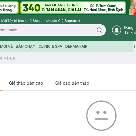
 Mặt
Tẩy tế bào chết
Bioderma
Nước Giặt
Bagsmart
Đăng 
Search icon
Tài kh
T
MỚI VỀ
BÁN CHẠY
CLINIC & SPA
DERMAHAIR
ề Về Da
Giá thấp đến cao
Giá cao đến thấp