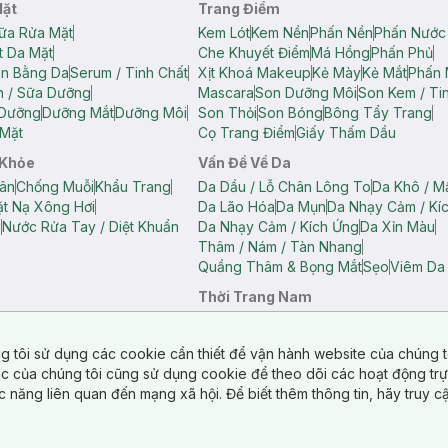
Mặt
Trang Điểm
ữa Rửa Mặt
Kem Lót
Kem Nền
Phấn Nền
Phấn Nước
t Da Mặt
Che Khuyết Điểm
Má Hồng
Phấn Phủ
ân Bằng Da
Serum / Tinh Chất
Xịt Khoá Makeup
Kẻ Mày
Kẻ Mắt
Phấn 
n / Sữa Dưỡng
Mascara
Son Dưỡng Môi
Son Kem / Tin
 Dưỡng
Dưỡng Mắt
Dưỡng Môi
Son Thỏi
Son Bóng
Bông Tẩy Trang
Mặt
Cọ Trang Điểm
Giấy Thấm Dầu
 Khỏe
Vấn Đề Về Da
ân
Chống Muỗi
Khẩu Trang
Da Dầu / Lỗ Chân Lông To
Da Khô / M
t Nạ Xông Hơi
Da Lão Hóa
Da Mụn
Da Nhạy Cảm / Kí
g
Nước Rửa Tay / Diệt Khuẩn
Da Nhạy Cảm / Kích Ứng
Da Xỉn Màu
Thâm / Nám / Tàn Nhang
Quầng Thâm & Bọng Mắt
Sẹo
Viêm Da
Thời Trang Nam
ữ
Áo Hai Dây Nữ
Áo Polo Nữ
Áo Polo Nam
Áo Thun Nam
Áo Tank T
Tank Top Nữ
Quần Dài Nữ
Quần Lót Nam
Quần Short Nam
g tôi sử dụng các cookie cần thiết để vận hành website của chúng t
n Short Nữ
tác của chúng tôi cũng sử dụng cookie để theo dõi các hoạt động tr
c năng liên quan đến mạng xã hội. Để biết thêm thông tin, hãy truy 
o Chéo
Túi Du Lịch
ẩm
Túi Đựng Phụ Kiện