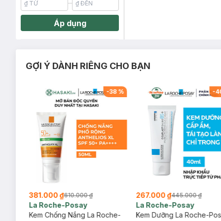
Áp dụng
GỢI Ý DÀNH RIÊNG CHO BẠN
-
29
%
-
38
%
-
4
381.000 ₫
267.000 ₫
610.000 ₫
445.000 ₫
La Roche-Posay
La Roche-Posay
ịu
Kem Chống Nắng La Roche-
Kem Dưỡng La Roche-Po