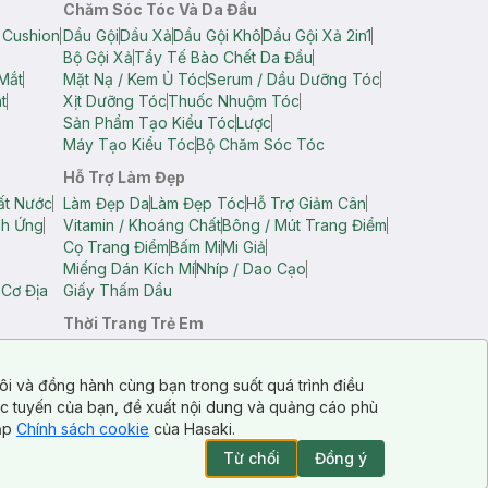
Chăm Sóc Tóc Và Da Đầu
 Cushion
Dầu Gội
Dầu Xả
Dầu Gội Khô
Dầu Gội Xả 2in1
Bộ Gội Xả
Tẩy Tế Bào Chết Da Đầu
Mắt
Mặt Nạ / Kem Ủ Tóc
Serum / Dầu Dưỡng Tóc
t
Xịt Dưỡng Tóc
Thuốc Nhuộm Tóc
Sản Phẩm Tạo Kiểu Tóc
Lược
Máy Tạo Kiểu Tóc
Bộ Chăm Sóc Tóc
Hỗ Trợ Làm Đẹp
ất Nước
Làm Đẹp Da
Làm Đẹp Tóc
Hỗ Trợ Giảm Cân
ch Ứng
Vitamin / Khoáng Chất
Bông / Mút Trang Điểm
Cọ Trang Điểm
Bấm Mi
Mi Giả
Miếng Dán Kích Mí
Nhíp / Dao Cạo
 Cơ Địa
Giấy Thấm Dầu
Thời Trang Trẻ Em
op Nam
Áo Dây Trẻ Em
Áo Thun Trẻ Em
Áo Sát Nách Trẻ Em
Quần Short Trẻ Em
ôi và đồng hành cùng bạn trong suốt quá trình điều
ực tuyến của bạn, đề xuất nội dung và quảng cáo phù
cập
Chính sách cookie
của Hasaki.
Từ chối
Đồng ý