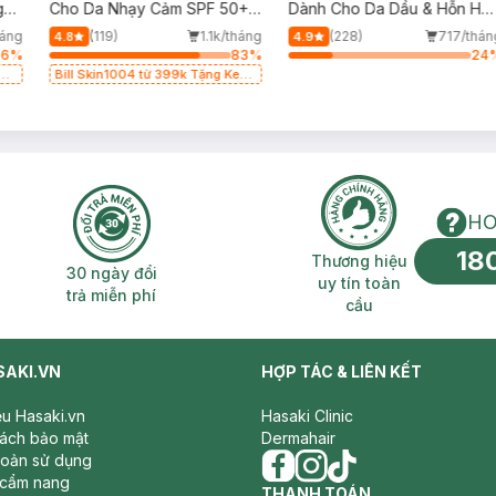
g
Cho Da Nhạy Cảm SPF 50+
Dành Cho Da Dầu & Hỗn Hợ
50ml
500ml
háng
(119)
1.1k/tháng
(228)
717/thán
4.8
4.9
96
%
83
%
24
g
Bill Skin1004 từ 399k Tặng Kem
Chống Nắng Cho Da Nhạy Cảm
SPF 50+ 20ml (SL Có Hạn)
HO
18
n phí 2H
30 ngày đổi trả miễn phí
Thương hiệu uy 
Thương hiệu
30 ngày đổi
uy tín toàn
trả miễn phí
cầu
SAKI.VN
HỢP TÁC & LIÊN KẾT
iệu Hasaki.vn
Hasaki Clinic
sách bảo mật
Dermahair
hoản sử dụng
 cẩm nang
facebook
THANH TOÁN
instagram
tiktok