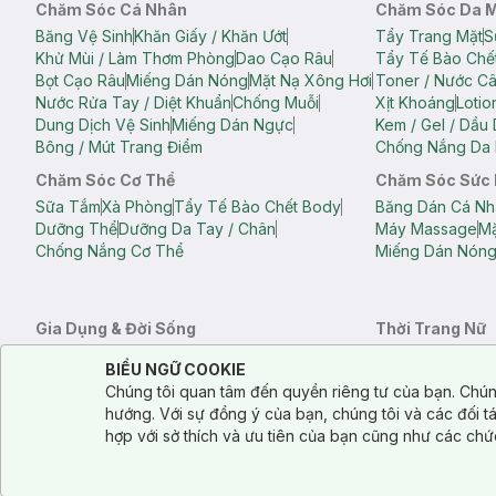
Chăm Sóc Cá Nhân
Chăm Sóc Da 
Băng Vệ Sinh
Khăn Giấy / Khăn Ướt
Tẩy Trang Mặt
S
Khử Mùi / Làm Thơm Phòng
Dao Cạo Râu
Tẩy Tế Bào Chế
Bọt Cạo Râu
Miếng Dán Nóng
Mặt Nạ Xông Hơi
Toner / Nước C
Nước Rửa Tay / Diệt Khuẩn
Chống Muỗi
Xịt Khoáng
Lotio
Dung Dịch Vệ Sinh
Miếng Dán Ngực
Kem / Gel / Dầu
Bông / Mút Trang Điểm
Chống Nắng Da 
Chăm Sóc Cơ Thể
Chăm Sóc Sức
Sữa Tắm
Xà Phòng
Tẩy Tế Bào Chết Body
Băng Dán Cá Nh
Dưỡng Thể
Dưỡng Da Tay / Chân
Máy Massage
Mặ
Chống Nắng Cơ Thể
Miếng Dán Nón
Gia Dụng & Đời Sống
Thời Trang Nữ
Khăn Tắm
Bông Tắm / Phụ Kiện Tắm
Áo Crop Top N
Notice about cookies usage
Cookie Consent
BIỂU NGỮ COOKIE
Phụ Kiện Điện Thoại
Quạt Cầm Tay / Quạt Mini
Áo Thun Nữ
Áo 
Chúng tôi quan tâm đến quyền riêng tư của bạn. Chún
Khử Mùi / Làm Thơm Phòng
Nước Giặt
Nước Xả
Quần Lót Nữ
Quầ
hướng. Với sự đồng ý của bạn, chúng tôi và các đối 
Balo
Túi Xách
hợp với sở thích và ưu tiên của bạn cũng như các chứ
Balo Laptop
Balo Du Lịch
Túi Tote
Túi Đe
Túi Đựng Mỹ Ph