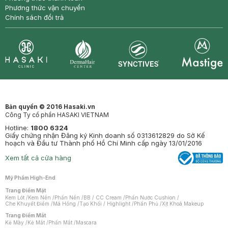
Phương thức vận chuyển
Chính sách đổi trả
Synctives
Clinic
Dermahair
Mastige
Bản quyền © 2016 Hasaki.vn
Công Ty cổ phần HASAKI VIETNAM
Hotline:
1800 6324
Giấy chứng nhận Đăng ký Kinh doanh số 0313612829 do Sở Kế
hoạch và Đầu tư Thành phố Hồ Chí Minh cấp ngày 13/01/2016
Xem tất cả cửa hàng
Mỹ Phẩm High-End
Trang Điểm Mặt
Kem Lót
/
Kem Nền
/
Phấn Nền
/
BB / CC Cream
/
Phấn Nước Cushion
/
Che Khuyết Điểm
/
Má Hồng
/
Tạo Khối / Highlight
/
Phấn Phủ
/
Xịt Khoá Makeup
Trang Điểm Mắt
Kẻ Mày
/
Kẻ Mắt
/
Phấn Mắt
/
Mascara