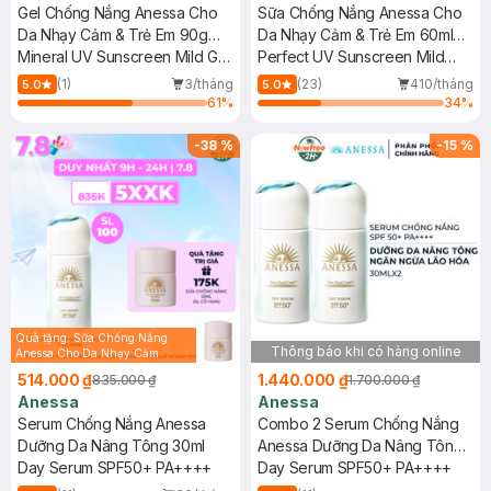
Gel Chống Nắng Anessa Cho
Sữa Chống Nắng Anessa Cho
Da Nhạy Cảm & Trẻ Em 90g
Da Nhạy Cảm & Trẻ Em 60ml
(Mới)
Mineral UV Sunscreen Mild Gel
(Mới)
Perfect UV Sunscreen Mild
(For Sensitive Skin)
Milk (For Sensitive Skin)
(1)
3/tháng
(23)
410/tháng
5.0
5.0
SPF35/PA+++
SPF50+/PA++++
61
%
34
%
-
38
%
-
15
%
Quà tặng: Sữa Chống Nắng
Thông báo khi có hàng online
Anessa Cho Da Nhạy Cảm
12ml trị giá 116K ( SL có hạn)
514.000 ₫
1.440.000 ₫
835.000 ₫
1.700.000 ₫
Anessa
Anessa
Serum Chống Nắng Anessa
Combo 2 Serum Chống Nắng
Dưỡng Da Nâng Tông 30ml
Anessa Dưỡng Da Nâng Tông
Day Serum SPF50+ PA++++
30ml
Day Serum SPF50+ PA++++