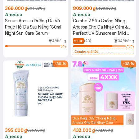
369.000 ₫
809.000 ₫
604.000 ₫
1.430.000 ₫
Anessa
Anessa
Serum Anessa Dưỡng Da Và
Combo 2 Sữa Chống Nắng
Phục Hồi Da Sau Nắng 180ml
Anessa Cho Da Nhạy Cảm &
Night Sun Care Serum
Trẻ Em 60ml (Mới)
Perfect UV Sunscreen Mild
Milk (For Sensitive Skin)
4/tháng
(23)
34/tháng
5.0
SPF50+/PA++++
5
%
75
%
Combo giá tốt
-
30
%
-
38
%
Quà tặng: Sữa Chống Nắng
Anessa Cho Da Nhạy Cảm
12ml trị giá 116K ( SL có hạn)
395.000 ₫
432.000 ₫
565.000 ₫
702.000 ₫
Anessa
Anessa