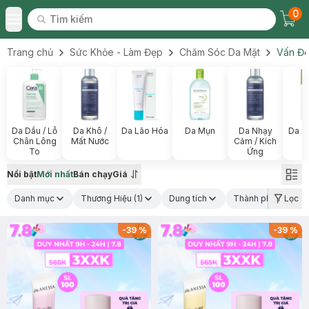
0
Tìm kiếm
Chec
Tìm kiếm
Toggle Menu
Trang chủ
Sức Khỏe - Làm Đẹp
Chăm Sóc Da Mặt
Vấn Đề
Da Dầu / Lỗ
Da Khô /
Da Lão Hóa
Da Mụn
Da Nhạy
Da X
Chân Lông
Mất Nước
Cảm / Kích
To
Ứng
Nổi bật
Mới nhất
Bán chạy
Giá
Danh mục
Thương Hiệu
(1)
Dung tích
Thành phần nổi bậ
Lọc
-
39
%
-
39
%