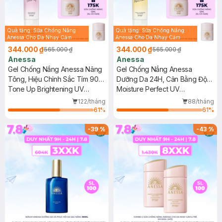
Quà tặng: Sữa Chống Nắng
Quà tặng: Sữa Chống Nắng
Anessa Cho Da Nhạy Cảm
Anessa Cho Da Nhạy Cảm
12ml trị giá 116K ( SL có hạn)
12ml trị giá 116K ( SL có hạn)
344.000 ₫
344.000 ₫
565.000 ₫
565.000 ₫
Anessa
Anessa
Gel Chống Nắng Anessa Nâng
Gel Chống Nắng Anessa
Tông, Hiệu Chỉnh Sắc Tím 90g
Dưỡng Da 24H, Cân Bằng Độ
(Mới)
Tone Up Brightening UV
Ẩm 90g
Moisture Perfect UV
Sunscreen Gel SPF50+
Sunscreen Skincare Gel
122/tháng
88/tháng
PA++++
SPF50+ PA++++
61
%
61
%
-
39
%
-
43
%