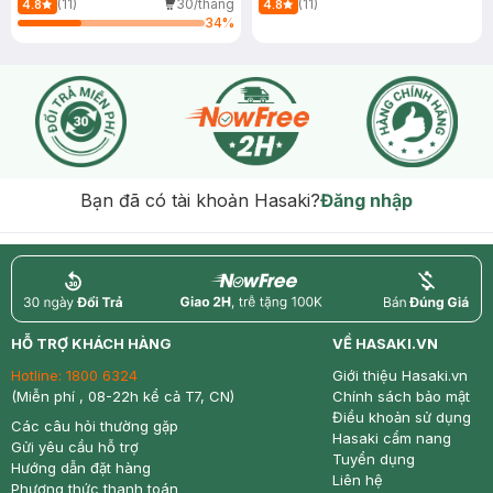
(11)
30/tháng
(11)
4.8
4.8
34
%
Bạn đã có tài khoản Hasaki?
Đăng nhập
return
nowfree
price
HỖ TRỢ KHÁCH HÀNG
VỀ HASAKI.VN
Hotline:
1800 6324
Giới thiệu Hasaki.vn
(Miễn phí , 08-22h kể cả T7, CN)
Chính sách bảo mật
Điều khoản sử dụng
Các câu hỏi thường gặp
Hasaki cẩm nang
Gửi yêu cầu hỗ trợ
Tuyển dụng
Hướng dẫn đặt hàng
Liên hệ
Phương thức thanh toán