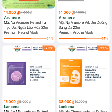
14.000 ₫
14.000 ₫
24.000 ₫
24.000 ₫
Arumore
Arumore
Mặt Nạ Arumore Retinol Tái
Mặt Nạ Arumore Arbutin Dưỡng
Tạo Da, Ngừa Lão Hóa 23ml
Sáng Da 23ml
Premium Retinol Mask
Premium Arbutin Mask
64
%
64
%
-
28
%
-
22
%
13.000 ₫
38.000 ₫
18.000 ₫
49.000 ₫
Lanbena
Lanbena
Mặt Nạ Mắt Lanbena Retinol
Mặt Nạ Thạch Lanbena Dưỡng