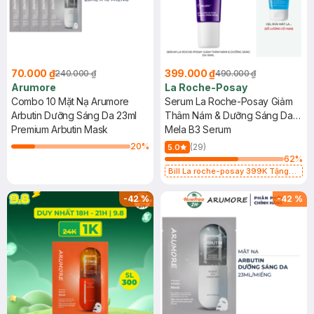
70.000 ₫
399.000 ₫
240.000 ₫
490.000 ₫
Arumore
La Roche-Posay
Combo 10 Mặt Nạ Arumore
Serum La Roche-Posay Giảm
Arbutin Dưỡng Sáng Da 23ml
Thâm Nám & Dưỡng Sáng Da
Premium Arbutin Mask
10ml
Mela B3 Serum
20
%
(29)
5.0
62
%
Bill La roche-posay 399K Tặng
Gel rửa mặt da dầu nhạy cảm 50ml
(SL có hạn)
-
42
%
-
42
%