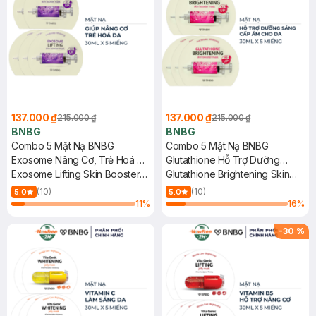
137.000 ₫
137.000 ₫
215.000 ₫
215.000 ₫
BNBG
BNBG
Combo 5 Mặt Nạ BNBG
Combo 5 Mặt Nạ BNBG
Exosome Nâng Cơ, Trẻ Hoá Da
Glutathione Hỗ Trợ Dưỡng
30ml
Exosome Lifting Skin Booster
Sáng Da 30ml
Glutathione Brightening Skin
Mask
Booster Mask
(10)
(10)
5.0
5.0
11
%
16
%
-
30
%