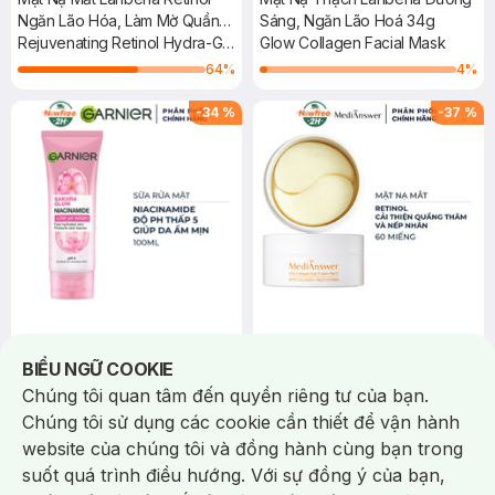
Ngăn Lão Hóa, Làm Mờ Quầng
Sáng, Ngăn Lão Hoá 34g
Thâm 2 Miếng
Rejuvenating Retinol Hydra-Gel
Glow Collagen Facial Mask
Eye Patches
64
%
4
%
-
34
%
-
37
%
78.000 ₫
374.000 ₫
119.000 ₫
594.000 ₫
Notice about cookies usage
BIỂU NGỮ COOKIE
Garnier
Medianswer
Sữa Rửa Mặt Garnier
Mặt Nạ Mắt Medianswer
Chúng tôi quan tâm đến quyền riêng tư của bạn.
Niacinamide Cấp Ẩm Da 100ml
Retinol Cải Thiện Quầng Thâm
Chúng tôi sử dụng các cookie cần thiết để vận hành
Sakura Glow Niacinamide Low
60 Miếng
Vita Collagen Eye Cream Patch
website của chúng tôi và đồng hành cùng bạn trong
PH Gel Wash
38
%
(5)
5.0
suốt quá trình điều hướng. Với sự đồng ý của bạn,
94
%