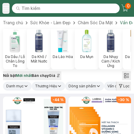
0
Tìm kiếm
Chec
Tìm kiếm
Toggle Menu
Trang chủ
Sức Khỏe - Làm Đẹp
Chăm Sóc Da Mặt
Vấn Đề
Da Dầu / Lỗ
Da Khô /
Da Lão Hóa
Da Mụn
Da Nhạy
Da X
Chân Lông
Mất Nước
Cảm / Kích
To
Ứng
Nổi bật
Mới nhất
Bán chạy
Giá
Danh mục
Thương Hiệu
Dòng sản phẩm
Vấn đề về da
Lọc
-
44
%
-
30
%