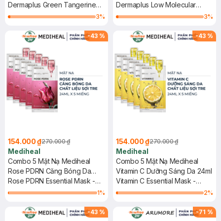
Da 22ml
Dermaplus Green Tangerine
22ml
Dermaplus Low Molecular
Mask
Hyaluronic Acid Mask
3
%
3
%
-
43
%
-
43
%
154.000 ₫
154.000 ₫
270.000 ₫
270.000 ₫
Mediheal
Mediheal
Combo 5 Mặt Nạ Mediheal
Combo 5 Mặt Nạ Mediheal
Rose PDRN Căng Bóng Da
Vitamin C Dưỡng Sáng Da 24ml
24ml
Rose PDRN Essential Mask -
Vitamin C Essential Mask -
Healthy Glow
Clear Toning
1
%
2
%
-
43
%
-
71
%