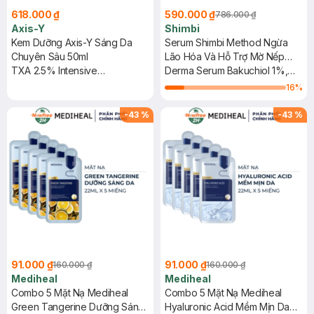
618.000 ₫
590.000 ₫
786.000 ₫
Axis-Y
Shimbi
Kem Dưỡng Axis-Y Sáng Da
Serum Shimbi Method Ngừa
Chuyên Sâu 50ml
Lão Hóa Và Hỗ Trợ Mờ Nếp
TXA 2.5% Intensive
Nhăn 15mlx15ml
Derma Serum Bakuchiol 1%,
Brightening Cream
Retinol, Retinol Derivative
16
%
-
43
%
-
43
%
91.000 ₫
91.000 ₫
160.000 ₫
160.000 ₫
Mediheal
Mediheal
Combo 5 Mặt Nạ Mediheal
Combo 5 Mặt Nạ Mediheal
Green Tangerine Dưỡng Sáng
Hyaluronic Acid Mềm Mịn Da