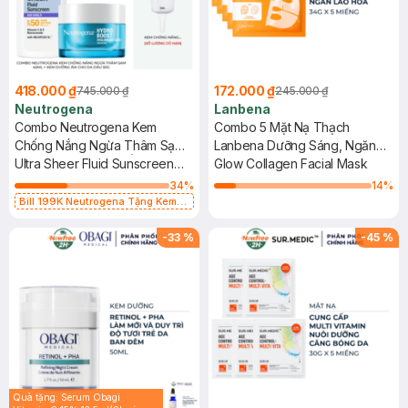
418.000 ₫
172.000 ₫
745.000 ₫
245.000 ₫
Neutrogena
Lanbena
Combo Neutrogena Kem
Combo 5 Mặt Nạ Thạch
Chống Nắng Ngừa Thâm Sạm
Lanbena Dưỡng Sáng, Ngăn
40ml + Kem Dưỡng Ẩm Cho Da
Ultra Sheer Fluid Sunscreen
Lão Hoá 34g
Glow Collagen Facial Mask
Dầu 50g
Age Shield SPF50 Broad
34
%
14
%
Spectrum PA+++ + Hydro
Bill 199K Neutrogena Tặng Kem
Chống Nắng 5ml trị giá 50K (SL Có
Boost Hyaluronic Acid Water
Hạn)
Gel
-
33
%
-
45
%
Quà tặng: Serum Obagi