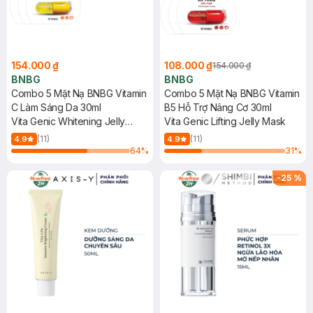
154.000 ₫
108.000 ₫
154.000 ₫
BNBG
BNBG
Combo 5 Mặt Nạ BNBG Vitamin
Combo 5 Mặt Nạ BNBG Vitamin
C Làm Sáng Da 30ml
B5 Hỗ Trợ Nâng Cơ 30ml
Vita Genic Whitening Jelly
Vita Genic Lifting Jelly Mask
Mask
(11)
(11)
4.9
4.9
64
%
31
%
-
25
%