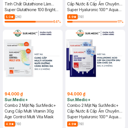
Tinh Chất Glutathione Làm
Cấp Nước & Cấp Ẩm Chuyên
Sáng Da 30g
Super Glutathione 100 Bright
Sâu 30g
Super Hyaluronic 100™ Aqua
Mask
Mask
(26)
(19)
5.0
4.9
64
%
11
%
94.000 ₫
94.000 ₫
Sur.Medic+
Sur.Medic+
Combo 2 Mặt Nạ Sur.Medic+
Combo 2 Mặt Nạ Sur.Medic+
Cung Cấp Multi Vitamin 30g
Cấp Nước & Cấp Ẩm Chuyên
Age Control Multi Vita Mask
Sâu 30g
Super Hyaluronic 100™ Aqua
Mask
(19)
(19)
4.9
4.9