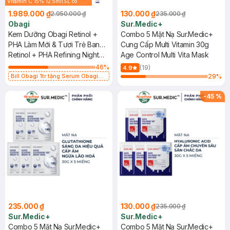
Vitamin C 15% 12.5ml(SL có
hạn)
1.989.000 ₫
130.000 ₫
2.950.000 ₫
235.000 ₫
Obagi
Sur.Medic+
Kem Dưỡng Obagi Retinol +
Combo 5 Mặt Nạ Sur.Medic+
PHA Làm Mới & Tươi Trẻ Ban
Cung Cấp Multi Vitamin 30g
Đêm 50ml
Retinol + PHA Refining Night
Age Control Multi Vita Mask
Cream
46
%
(19)
4.9
Bill Obagi 1tr tặng Serum Obagi
29
%
Cấp Nước 5ml(SL có hạn)
-
45
%
235.000 ₫
130.000 ₫
235.000 ₫
Sur.Medic+
Sur.Medic+
Combo 5 Mặt Nạ Sur.Medic+
Combo 5 Mặt Nạ Sur.Medic+