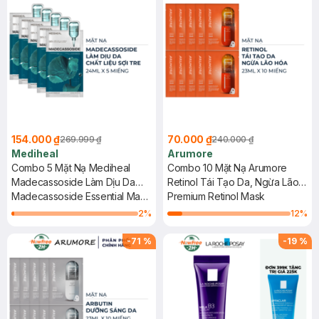
154.000 ₫
70.000 ₫
269.999 ₫
240.000 ₫
Mediheal
Arumore
Combo 5 Mặt Nạ Mediheal
Combo 10 Mặt Nạ Arumore
Madecassoside Làm Dịu Da
Retinol Tái Tạo Da, Ngừa Lão
24ml
Madecassoside Essential Mask
Hóa 23ml
Premium Retinol Mask
- Blemish Repair
2
%
12
%
-
71
%
-
19
%