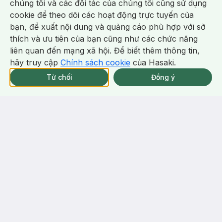
chúng tôi và các đối tác của chúng tôi cũng sử dụng
cookie để theo dõi các hoạt động trực tuyến của
-
39
%
-
16
%
bạn, đề xuất nội dung và quảng cáo phù hợp với sở
Chat i
thích và ưu tiên của bạn cũng như các chức năng
liên quan đến mạng xã hội. Để biết thêm thông tin,
hãy truy cập
Chính sách cookie
của Hasaki.
Giao Nhanh Miễn Phí 2H.
tại 337 Chi Nhánh (Trễ tặng 100K)
Từ chối
Đồng ý
347.000 ₫
53.000 ₫
572.000 ₫
63.000 ₫
Medianswer
Derma Angel
Toner Pad Medianswer Dưỡng
Miếng Dán Mụn Derma Angel
Sáng Căng Bóng Da 80 Miếng
Vui Nhộn Glitter 12+3 Miếng
Vita Collagen Glow Pad
Acne Beauty Patch
6
%
64
%
-
3
%
-
43
%