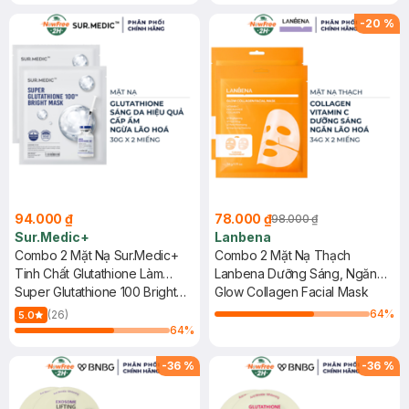
-
20
%
94.000 ₫
78.000 ₫
98.000 ₫
Sur.Medic+
Lanbena
Combo 2 Mặt Nạ Sur.Medic+
Combo 2 Mặt Nạ Thạch
Tinh Chất Glutathione Làm
Lanbena Dưỡng Sáng, Ngăn
Sáng Da 30g
Super Glutathione 100 Bright
Lão Hoá 34g
Glow Collagen Facial Mask
Mask
64
%
(26)
5.0
64
%
-
36
%
-
36
%