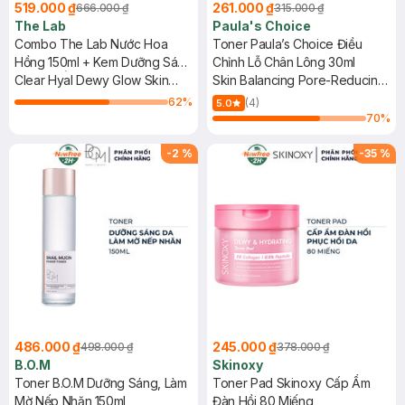
519.000 ₫
261.000 ₫
666.000 ₫
315.000 ₫
The Lab
Paula's Choice
Combo The Lab Nước Hoa
Toner Paula’s Choice Điều
Hồng 150ml + Kem Dưỡng Sáng
Chỉnh Lỗ Chân Lông 30ml
Da Cấp Ẩm Căng Mướt 50ml
Clear Hyal Dewy Glow Skin
Skin Balancing Pore-Reducing
Toner + Clear Hyal Dewy Glow
Toner
62
%
(4)
5.0
Cream
70
%
-
2
%
-
35
%
486.000 ₫
245.000 ₫
498.000 ₫
378.000 ₫
B.O.M
Skinoxy
Toner B.O.M Dưỡng Sáng, Làm
Toner Pad Skinoxy Cấp Ẩm
Mờ Nếp Nhăn 150ml
Đàn Hồi 80 Miếng