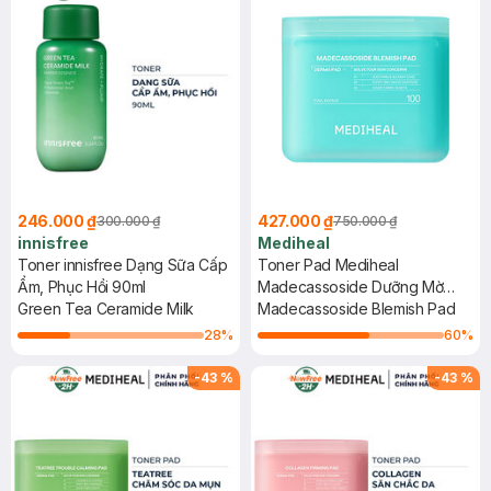
246.000 ₫
427.000 ₫
300.000 ₫
750.000 ₫
innisfree
Mediheal
Toner innisfree Dạng Sữa Cấp
Toner Pad Mediheal
Ẩm, Phục Hồi 90ml
Madecassoside Dưỡng Mờ
Green Tea Ceramide Milk
Thâm 100 Miếng
Madecassoside Blemish Pad
28
%
60
%
-
43
%
-
43
%