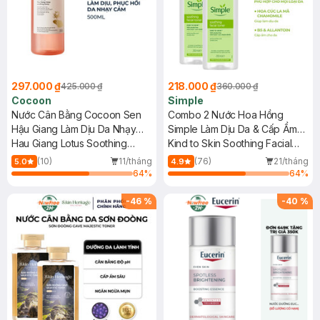
297.000 ₫
218.000 ₫
425.000 ₫
360.000 ₫
Cocoon
Simple
Nước Cân Bằng Cocoon Sen
Combo 2 Nước Hoa Hồng
Hậu Giang Làm Dịu Da Nhạy
Simple Làm Dịu Da & Cấp Ẩm
Cảm 500ml
Hau Giang Lotus Soothing
200ml
Kind to Skin Soothing Facial
Toner
Toner
(10)
11/tháng
(76)
21/tháng
5.0
4.9
64
%
64
%
-
46
%
-
40
%