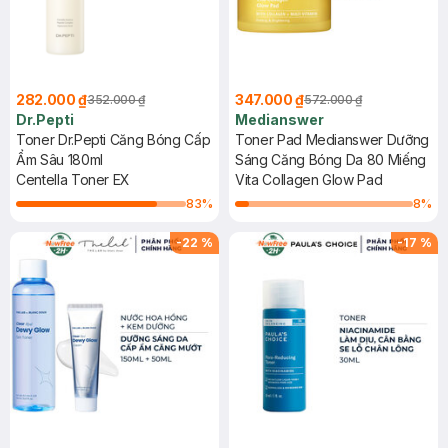
282.000 ₫
347.000 ₫
352.000 ₫
572.000 ₫
Dr.Pepti
Medianswer
Toner Dr.Pepti Căng Bóng Cấp
Toner Pad Medianswer Dưỡng
Ẩm Sâu 180ml
Sáng Căng Bóng Da 80 Miếng
Centella Toner EX
Vita Collagen Glow Pad
83
%
8
%
-
22
%
-
17
%