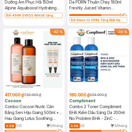
Dưỡng Ẩm Phục Hồi 150ml
Da PDRN Thuần Chay 180ml
Alpine Aquaboost Hydrating
Freshly Juiced Vitamin
Mist Toner
Essence Toner
64
%
Bill 499K SWISS IMAGE tặng
Bông tẩy trang Hotosu 150 miếng
Bill Klairs từ 299k Tặng Mặt Nạ
(SL có hạn)
Làm Dịu Da & Kiểm Soát Dầu Nhờn
25ml (SL Có Hạn)
-
42
%
-
20
%
417.000 ₫
180.000 ₫
720.000 ₫
224.000 ₫
Cocoon
Compliment
Combo Cocoon Nước Cân
Combo 2 Toner Compliment
Bằng Sen Hậu Giang 500ml +
BHA Kiềm Dầu Sáng Da 200ml
Nước Tẩy Trang Bí Đao 500ml
Hau Giang Lotus Soothing
No Problem BHA - ZinC -
Toner + Winter Melon Micellar
Niacinamide
(13)
5/tháng
(4)
3/tháng
4.9
4.8
Water
2
%
64
%