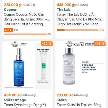
223.000 ₫
438.000 ₫
440.000 ₫
548.000 ₫
Cocoon
The Lab
Combo Cocoon Nước Cân
Toner The Lab Dưỡng Ẩm
Bằng Sen Hậu Giang 310ml +
Chuyên Sâu Cho Da Khô Nhạy
Nước Tẩy Trang Bí Đao 140ml
Hau Giang Lotus Soothing
Cảm 200ml
Oligo Hyaluronic Acid Deep
Toner + Winter Melon Micellar
Toner
19
%
(13)
4.9
Water
1
%
-
20
%
-
48
%
464.000 ₫
233.000 ₫
580.000 ₫
445.000 ₫
Swiss Image
Klairs
Toner Swiss Image Dạng Xịt
Toner Klairs Hỗ Trợ Làm Sáng