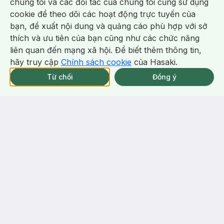
chúng tôi và các đối tác của chúng tôi cũng sử dụng
Toner
Touch
(2)
7/tháng
12/tháng
5.0
cookie để theo dõi các hoạt động trực tuyến của
67
%
47
%
bạn, đề xuất nội dung và quảng cáo phù hợp với sở
Bill Jumiso, Abib, Anua, VT từ
Chat i
thích và ưu tiên của bạn cũng như các chức năng
399K tặng Heartleaft Calming
Trial Kit Trị giá 398K (SL Có Hạn)
liên quan đến mạng xã hội. Để biết thêm thông tin,
-
47
%
-
33
%
hãy truy cập
Chính sách cookie
của Hasaki.
Giao Nhanh Miễn Phí 2H.
tại 339 Chi Nhánh (Trễ tặng 100K)
Từ chối
Đồng ý
Tặng: COMBO 02 ABIB
HEARTLEAF TECA CAPSULE
SERUM CALMING DROP 1ml
209.000 ₫
94.000 ₫
392.800 ₫
140.000 ₫
(SL có hạn)
Jumiso
Compliment
Toner Jumiso Dưỡng Ẩm Da
Toner Compliment BHA Kiềm
250ml
Dầu Sáng Da 200ml
Waterfull Hyaluronic Acid
No Problem BHA - ZinC -
Toner
Niacinamide
(3)
33/tháng
(4)
32/tháng
5.0
4.8
57
%
64
%