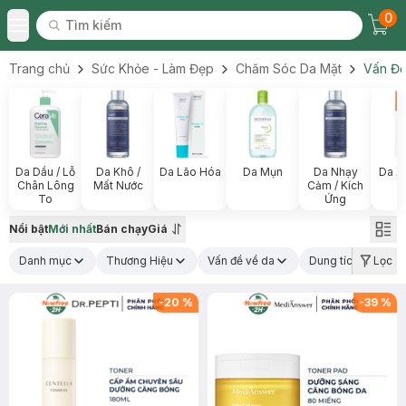
0
Tìm kiếm
Chec
Tìm kiếm
Toggle Menu
Trang chủ
Sức Khỏe - Làm Đẹp
Chăm Sóc Da Mặt
Vấn Đề
Da Dầu / Lỗ
Da Khô /
Da Lão Hóa
Da Mụn
Da Nhạy
Da X
Chân Lông
Mất Nước
Cảm / Kích
To
Ứng
Nổi bật
Mới nhất
Bán chạy
Giá
Danh mục
Thương Hiệu
Vấn đề về da
Dung tích
Lọc
Th
-
20
%
-
39
%