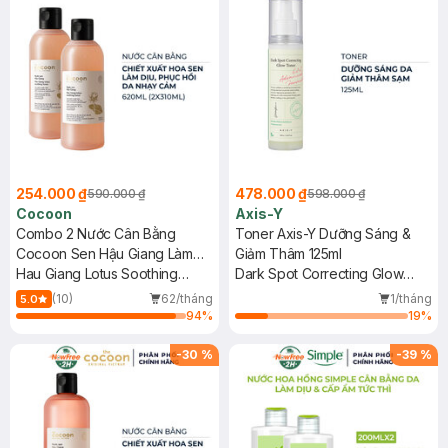
254.000 ₫
478.000 ₫
590.000 ₫
598.000 ₫
Cocoon
Axis-Y
Combo 2 Nước Cân Bằng
Toner Axis-Y Dưỡng Sáng &
Cocoon Sen Hậu Giang Làm
Giảm Thâm 125ml
Dịu Da Nhạy Cảm 310ml
Hau Giang Lotus Soothing
Dark Spot Correcting Glow
Toner
Toner
(10)
62/tháng
1/tháng
5.0
94
%
19
%
-
30
%
-
39
%