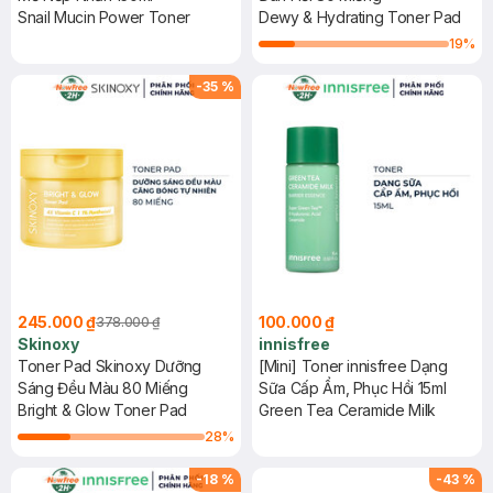
Snail Mucin Power Toner
Dewy & Hydrating Toner Pad
19
%
-
35
%
245.000 ₫
100.000 ₫
378.000 ₫
Skinoxy
innisfree
Toner Pad Skinoxy Dưỡng
[Mini] Toner innisfree Dạng
Sáng Đều Màu 80 Miếng
Sữa Cấp Ẩm, Phục Hồi 15ml
Bright & Glow Toner Pad
Green Tea Ceramide Milk
28
%
-
18
%
-
43
%