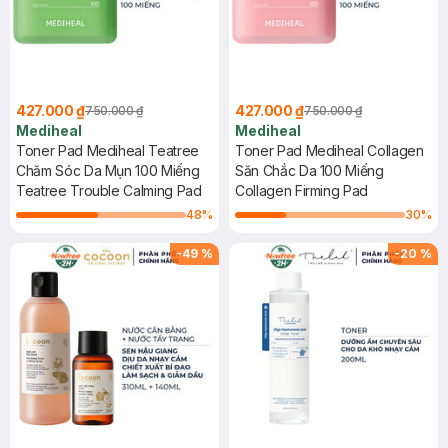
427.000 ₫
427.000 ₫
750.000 ₫
750.000 ₫
Mediheal
Mediheal
Toner Pad Mediheal Teatree
Toner Pad Mediheal Collagen
Chăm Sóc Da Mụn 100 Miếng
Săn Chắc Da 100 Miếng
Teatree Trouble Calming Pad
Collagen Firming Pad
48
%
30
%
-
49
%
-
20
%