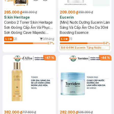
265.000 ₫
209.000 ₫
490.000 ₫
350.000 ₫
S:kin Heritage
Eucerin
Combo 2 Toner S:kin Heritage
[Mini] Nước Dưỡng Eucerin Làm
Sơn Đoòng Cấp Ẩm Và Phục
Sáng Và Cấp Ẩm Cho Da 30ml
Hồi 273ml
Sơn Đoòng Cave Majestic
Boosting Essence
Toner
(2)
3/tháng
(1)
5.0
5.0
67
%
64
%
Bill 649K Eucerin Tặng Nước
Dưỡng Sáng Da 30ml trị giá 350K
(SL có hạn)
-
47
%
-
44
%
382.000 ₫
282.000 ₫
717.600 ₫
506.000 ₫