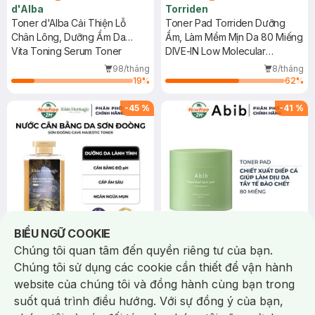
d'Alba
Torriden
Toner d'Alba Cải Thiện Lỗ
Toner Pad Torriden Dưỡng
Chân Lông, Dưỡng Ẩm Da
Ẩm, Làm Mềm Mịn Da 80 Miếng
180ml
Vita Toning Serum Toner
DIVE-IN Low Molecular
Hyaluronic Acid Multi Pad
98/tháng
8/tháng
19
%
62
%
-
45
%
-
41
%
Notice about cookies usage
BIỂU NGỮ COOKIE
Tặng: COMBO 02 ABIB
HEARTLEAF TECA CAPSULE
Chúng tôi quan tâm đến quyền riêng tư của bạn.
SERUM CALMING DROP 1ml
134.000 ₫
315.000 ₫
245.000 ₫
531.365 ₫
(SL có hạn)
Chúng tôi sử dụng các cookie cần thiết để vận hành
S:kin Heritage
Abib
website của chúng tôi và đồng hành cùng bạn trong
Toner S:kin Heritage Sơn
Toner Pad Abib Diếp Cá Giúp
suốt quá trình điều hướng. Với sự đồng ý của bạn,
Đoòng Cấp Ẩm Và Phục Hồi
Làm Dịu Da & Tẩy Tế Bào Chết
273ml
Sơn Đoòng Cave Majestic
80 Miếng
Heartleaf Spot Pad Calming