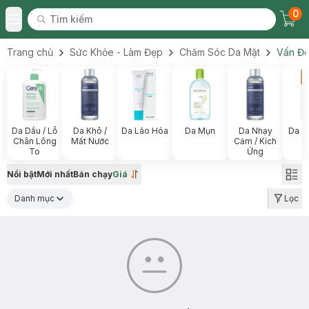
0
Tìm kiếm
Chec
Tìm kiếm
Toggle Menu
Trang chủ
Sức Khỏe - Làm Đẹp
Chăm Sóc Da Mặt
Vấn Đề
Da Dầu / Lỗ
Da Khô /
Da Lão Hóa
Da Mụn
Da Nhạy
Da X
Chân Lông
Mất Nước
Cảm / Kích
To
Ứng
Nổi bật
Mới nhất
Bán chạy
Giá
Danh mục
Lọc