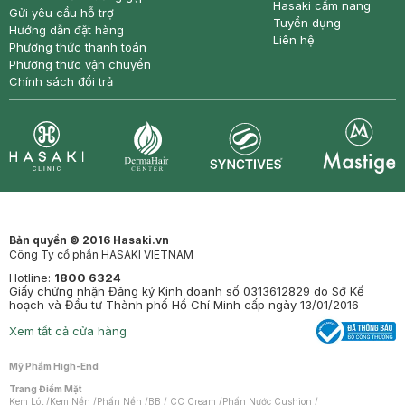
Hasaki cẩm nang
Gửi yêu cầu hỗ trợ
Tuyển dụng
Hướng dẫn đặt hàng
Liên hệ
Phương thức thanh toán
Phương thức vận chuyển
Chính sách đổi trả
Synctives
Clinic
Dermahair
Mastige
Bản quyền © 2016 Hasaki.vn
Công Ty cổ phần HASAKI VIETNAM
Hotline:
1800 6324
Giấy chứng nhận Đăng ký Kinh doanh số 0313612829 do Sở Kế
hoạch và Đầu tư Thành phố Hồ Chí Minh cấp ngày 13/01/2016
Xem tất cả cửa hàng
Mỹ Phẩm High-End
Trang Điểm Mặt
Kem Lót
/
Kem Nền
/
Phấn Nền
/
BB / CC Cream
/
Phấn Nước Cushion
/