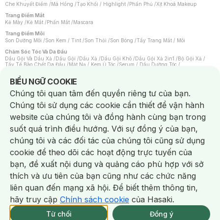
Che Khuyết Điểm
/
Má Hồng
/
Tạo Khối / Highlight
/
Phấn Phủ
/
Xịt Khoá Makeup
Trang Điểm Mắt
Kẻ Mày
/
Kẻ Mắt
/
Phấn Mắt
/
Mascara
Trang Điểm Môi
Son Dưỡng Môi
/
Son Kem / Tint
/
Son Thỏi
/
Son Bóng
/
Tẩy Trang Mắt / Môi
Chăm Sóc Tóc Và Da Đầu
Dầu Gội Và Dầu Xả
/
Dầu Gội
/
Dầu Xả
/
Dầu Gội Khô
/
Dầu Gội Xả 2in1
/
Bộ Gội Xả
/
Tẩy Tế Bào Chết Da Đầu
/
Mặt Nạ / Kem Ủ Tóc
/
Serum / Dầu Dưỡng Tóc
/
Xịt Dưỡng Tóc
/
Thuốc Nhuộm Tóc
/
Sản Phẩm Tạo Kiểu Tóc
/
Dụng Cụ Chăm Sóc Tóc
/
Máy Sấy Tóc
/
Lược
/
Bộ Chăm Sóc Tóc
/
Phụ Kiện Tóc
Notice about cookies usage
BIỂU NGỮ COOKIE
Chăm Sóc Cơ Thể
Chúng tôi quan tâm đến quyền riêng tư của bạn.
Kem Tẩy Lông
/
Dụng Cụ Tẩy Lông
Chúng tôi sử dụng các cookie cần thiết để vận hành
Nước Hoa
Nước Hoa Nữ
/
Nước Hoa Nam
/
Nước Hoa Cao Cấp
/
Xịt Thơm Toàn Thân
/
website của chúng tôi và đồng hành cùng bạn trong
Nước Hoa Vùng Kín
suốt quá trình điều hướng. Với sự đồng ý của bạn,
Chăm Sóc Cá Nhân
Chống Muỗi
/
Khẩu Trang
/
Máy Massage
/
Mặt Nạ Xông Hơi
/
Nước Rửa Tay
/
chúng tôi và các đối tác của chúng tôi cũng sử dụng
Sản Phẩm Chăm Sóc Khác
/
Bàn Chải Đánh Răng
/
Bàn Chải Điện
/
Hỗ Trợ Trắng Răng
/
Kem Đánh Răng
/
Máy Tăm Nước
/
Nước Súc Miệng
/
cookie để theo dõi các hoạt động trực tuyến của
Tăm / Chỉ Nha Khoa
/
Xịt Thơm Miệng
/
Dung Dịch Vệ Sinh
/
Dưỡng Vùng Kín
/
Khăn Ướt Vệ Sinh Vùng Kín
/
Băng Vệ Sinh
/
Tampon
/
Bọt Cạo Râu
/
Dao Cạo Râu
/
bạn, đề xuất nội dung và quảng cáo phù hợp với sở
Máy Cạo Râu
Chat i
thích và ưu tiên của bạn cũng như các chức năng
Vấn Đề Về Da
Da Dầu / Lỗ Chân Lông To
/
Da Khô / Mất Nước
/
Da Lão Hóa
/
Da Mụn
/
liên quan đến mạng xã hội. Để biết thêm thông tin,
Da Nhạy Cảm / Kích Ứng
/
Da Xỉn Màu
/
Thâm / Nám / Tàn Nhang
/
Quầng Thâm & Bọng Mắt
/
Sẹo
/
Viêm Da Cơ Địa
hãy truy cập
Chính sách cookie
của Hasaki.
Giao Nhanh Miễn Phí 2H.
Dụng Cụ / Phụ Kiện Chăm Sóc Da
tại 337 Chi Nhánh (Trễ tặng 100K)
Từ chối
Đồng ý
Bông Tẩy Trang
/
Khăn Lau Mặt Khô
/
Dụng Cụ / Máy Rửa Mặt
/
Máy Chăm Sóc Da
/