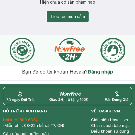
Hiện chưa có sản phẩm nào
Tiếp tục mua sắm
Bạn đã có tài khoản Hasaki?
Đăng nhập
return
nowfree
price
HỖ TRỢ KHÁCH HÀNG
VỀ HASAKI.VN
Hotline:
1800 6324
Giới thiệu Hasaki.vn
(Miễn phí , 08-22h kể cả T7, CN)
Chính sách bảo mật
Điều khoản sử dụng
Các câu hỏi thường gặp