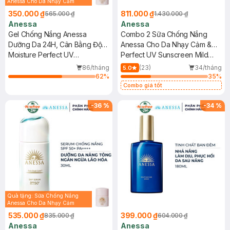
Anessa Cho Da Nhạy Cảm
12ml trị giá 116K ( SL có hạn)
350.000 ₫
811.000 ₫
565.000 ₫
1.430.000 ₫
Anessa
Anessa
Gel Chống Nắng Anessa
Combo 2 Sữa Chống Nắng
Dưỡng Da 24H, Cân Bằng Độ
Anessa Cho Da Nhạy Cảm &
Ẩm 90g
Moisture Perfect UV
Trẻ Em 60ml (Mới)
Perfect UV Sunscreen Mild
Sunscreen Skincare Gel
Milk (For Sensitive Skin)
86/tháng
(23)
34/tháng
5.0
SPF50+ PA++++
SPF50+/PA++++
62
%
35
%
Combo giá tốt
-
36
%
-
34
%
Quà tặng: Sữa Chống Nắng
Anessa Cho Da Nhạy Cảm
12ml trị giá 116K ( SL có hạn)
535.000 ₫
399.000 ₫
835.000 ₫
604.000 ₫
Anessa
Anessa