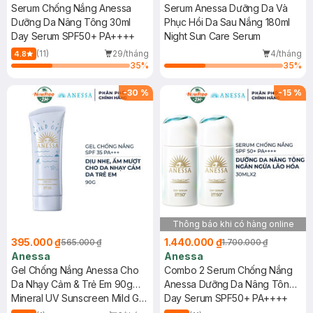
Serum Chống Nắng Anessa
Serum Anessa Dưỡng Da Và
Dưỡng Da Nâng Tông 30ml
Phục Hồi Da Sau Nắng 180ml
Day Serum SPF50+ PA++++
Night Sun Care Serum
(11)
29/tháng
4/tháng
4.8
35
%
35
%
-
30
%
-
15
%
Thông báo khi có hàng online
395.000 ₫
1.440.000 ₫
565.000 ₫
1.700.000 ₫
Anessa
Anessa
Gel Chống Nắng Anessa Cho
Combo 2 Serum Chống Nắng
Da Nhạy Cảm & Trẻ Em 90g
Anessa Dưỡng Da Nâng Tông
(Mới)
Mineral UV Sunscreen Mild Gel
30ml
Day Serum SPF50+ PA++++
(For Sensitive Skin)