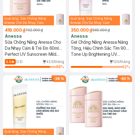
Quà tặng: Sữa Chống Nắng
Quà tặng: Sữa Chống Nắng
Anessa Cho Da Nhạy Cảm
Anessa Cho Da Nhạy Cảm
12ml trị giá 116K ( SL có hạn)
12ml trị giá 116K ( SL có hạn)
418.000 ₫
350.000 ₫
702.000 ₫
565.000 ₫
Anessa
Anessa
Sữa Chống Nắng Anessa Cho
Gel Chống Nắng Anessa Nâng
Da Nhạy Cảm & Trẻ Em 60ml
Tông, Hiệu Chỉnh Sắc Tím 90g
(Mới)
Perfect UV Sunscreen Mild
(Mới)
Tone Up Brightening UV
Milk (For Sensitive Skin)
Sunscreen Gel SPF50+
(23)
423/tháng
120/tháng
5.0
SPF50+/PA++++
PA++++
88
%
62
%
-
38
%
-
43
%
Quà tặng: Sữa Chống Nắng