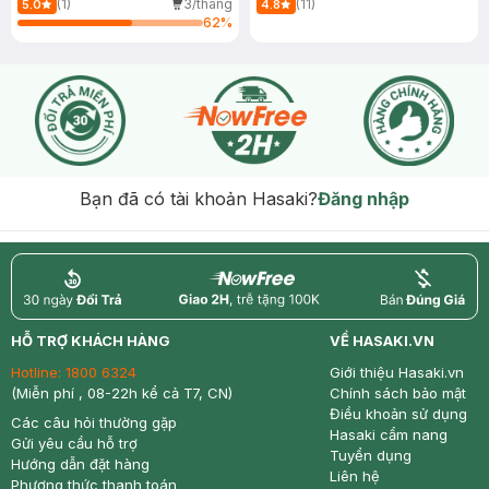
(1)
3/tháng
(11)
5.0
4.8
SPF35/PA+++
62
%
Bạn đã có tài khoản Hasaki?
Đăng nhập
return
nowfree
price
HỖ TRỢ KHÁCH HÀNG
VỀ HASAKI.VN
Hotline:
1800 6324
Giới thiệu Hasaki.vn
(Miễn phí , 08-22h kể cả T7, CN)
Chính sách bảo mật
Điều khoản sử dụng
Các câu hỏi thường gặp
Hasaki cẩm nang
Gửi yêu cầu hỗ trợ
Tuyển dụng
Hướng dẫn đặt hàng
Liên hệ
Phương thức thanh toán