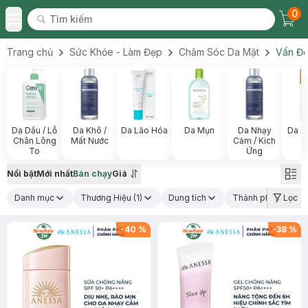
0
Tìm kiếm
Chec
Tìm kiếm
Toggle Menu
Trang chủ
Sức Khỏe - Làm Đẹp
Chăm Sóc Da Mặt
Vấn Đề
Da Dầu / Lỗ
Da Khô /
Da Lão Hóa
Da Mụn
Da Nhạy
Da X
Chân Lông
Mất Nước
Cảm / Kích
To
Ứng
Nổi bật
Mới nhất
Bán chạy
Giá
Danh mục
Thương Hiệu
(1)
Dung tích
Thành phần nổi bậ
Lọc
-
40
%
-
38
%