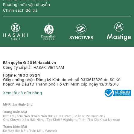
Phương thức vận chuyển
Chính sách đổi trả
Synctives
Clinic
Dermahair
Mastige
Bản quyền © 2016 Hasaki.vn
Công Ty cổ phần HASAKI VIETNAM
Hotline:
1800 6324
Giấy chứng nhận Đăng ký Kinh doanh số 0313612829 do Sở Kế
hoạch và Đầu tư Thành phố Hồ Chí Minh cấp ngày 13/01/2016
Xem tất cả cửa hàng
Mỹ Phẩm High-End
Trang Điểm Mặt
Kem Lót
/
Kem Nền
/
Phấn Nền
/
BB / CC Cream
/
Phấn Nước Cushion
/
Che Khuyết Điểm
/
Má Hồng
/
Tạo Khối / Highlight
/
Phấn Phủ
/
Xịt Khoá Makeup
Trang Điểm Mắt
Kẻ Mày
/
Kẻ Mắt
/
Phấn Mắt
/
Mascara