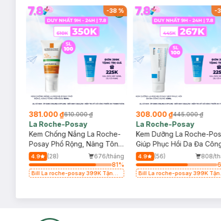
-
20
%
-
38
%
-
3
381.000 ₫
308.000 ₫
610.000 ₫
445.000 ₫
La Roche-Posay
La Roche-Posay
ịu
Kem Chống Nắng La Roche-
Kem Dưỡng La Roche-Po
Posay Phổ Rộng, Nâng Tông
Giúp Phục Hồi Da Đa Côn
Kiềm Dầu 50ml
Dụng 40ml
/tháng
(28)
676/tháng
(56)
808/th
4.9
4.9
64
%
81
%
g
Bill La roche-posay 399K Tặng
Bill La roche-posay 399K Tặn
(SL
Gel rửa mặt da dầu nhạy cảm
Gel rửa mặt da dầu nhạy cảm
50ml (SL có hạn)
50ml (SL có hạn)