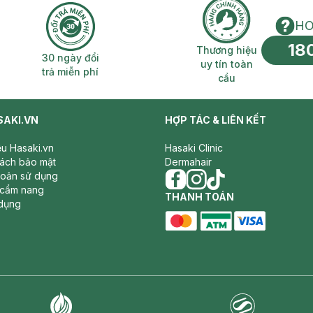
HO
18
n phí 2H
30 ngày đổi trả miễn phí
Thương hiệu uy 
Thương hiệu
30 ngày đổi
uy tín toàn
trả miễn phí
cầu
SAKI.VN
HỢP TÁC & LIÊN KẾT
iệu Hasaki.vn
Hasaki Clinic
sách bảo mật
Dermahair
hoản sử dụng
 cẩm nang
facebook
THANH TOÁN
instagram
tiktok
dụng
master card
ATM card
visa card