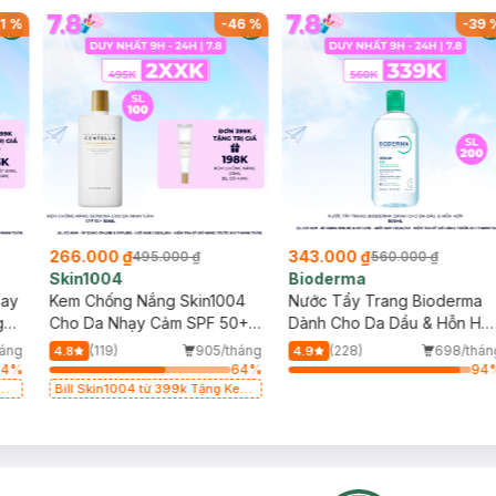
1
%
-
46
%
-
39
266.000 ₫
343.000 ₫
495.000 ₫
560.000 ₫
Skin1004
Bioderma
say
Kem Chống Nắng Skin1004
Nước Tẩy Trang Bioderma
g
Cho Da Nhạy Cảm SPF 50+
Dành Cho Da Dầu & Hỗn Hợ
50ml
500ml
áng
(119)
905/tháng
(228)
698/thán
4.8
4.9
64
%
64
%
94
g
Bill Skin1004 từ 399k Tặng Kem
Chống Nắng Cho Da Nhạy Cảm
SPF 50+ 20ml (SL Có Hạn)