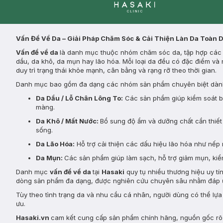
Clinic
Vấn Đề Về Da – Giải Pháp Chăm Sóc & Cải Thiện Làn Da Toàn 
Vấn đề về da
là danh mục thuộc nhóm chăm sóc da, tập hợp các s
dầu, da khô, da mụn hay lão hóa. Mỗi loại da đều có đặc điểm và 
duy trì trạng thái khỏe mạnh, cân bằng và rạng rỡ theo thời gian.
Danh mục bao gồm đa dạng các nhóm sản phẩm chuyên biệt dành
Da Dầu / Lỗ Chân Lông To:
Các sản phẩm giúp kiểm soát bã 
màng.
Da Khô / Mất Nước:
Bổ sung độ ẩm và dưỡng chất cần thiết 
sống.
Da Lão Hóa:
Hỗ trợ cải thiện các dấu hiệu lão hóa như nếp 
Da Mụn:
Các sản phẩm giúp làm sạch, hỗ trợ giảm mụn, kiểm
Danh mục
vấn đề về da
tại
Hasaki
quy tụ nhiều thương hiệu uy tí
dòng sản phẩm đa dạng, được nghiên cứu chuyên sâu nhằm đáp ứ
Tùy theo tình trạng da và nhu cầu cá nhân, người dùng có thể lự
ưu.
Hasaki.vn
cam kết cung cấp sản phẩm chính hãng, nguồn gốc rõ r