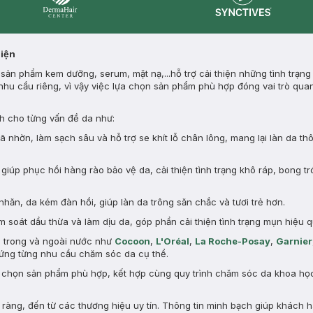
Synctives
Dermahair
Diện
ản phẩm kem dưỡng, serum, mặt nạ,...hỗ trợ cải thiện những tình trạng
nhu cầu riêng, vì vậy việc lựa chọn sản phẩm phù hợp đóng vai trò quan
 cho từng vấn đề da như:
nhờn, làm sạch sâu và hỗ trợ se khít lỗ chân lông, mang lại làn da th
giúp phục hồi hàng rào bảo vệ da, cải thiện tình trạng khô ráp, bong tr
nhăn, da kém đàn hồi, giúp làn da trông săn chắc và tươi trẻ hơn.
 soát dầu thừa và làm dịu da, góp phần cải thiện tình trạng mụn hiệu q
n trong và ngoài nước như
Cocoon
,
L'Oréal
,
La Roche-Posay
,
Garnier
ng từng nhu cầu chăm sóc da cụ thể.
a chọn sản phẩm phù hợp, kết hợp cùng quy trình chăm sóc da khoa học 
àng, đến từ các thương hiệu uy tín. Thông tin minh bạch giúp khách 