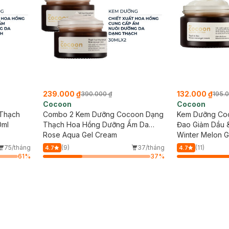
239.000 ₫
132.000 ₫
390.000 ₫
195.
Cocoon
Cocoon
Thạch
Combo 2 Kem Dưỡng Cocoon Dạng
Kem Dưỡng Coc
0ml
Thạch Hoa Hồng Dưỡng Ẩm Da
Đao Giảm Dầu 
30ml
Rose Aqua Gel Cream
Winter Melon 
75/tháng
(9)
37/tháng
(11)
4.7
4.7
61
%
37
%