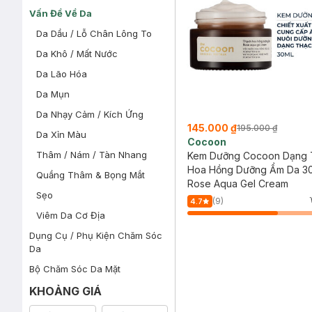
Vấn Đề Về Da
Da Dầu / Lỗ Chân Lông To
Da Khô / Mất Nước
Da Lão Hóa
Da Mụn
Da Nhạy Cảm / Kích Ứng
145.000 ₫
195.000 ₫
Da Xỉn Màu
Cocoon
Thâm / Nám / Tàn Nhang
Kem Dưỡng Cocoon Dạng 
Hoa Hồng Dưỡng Ẩm Da 3
Quầng Thâm & Bọng Mắt
Rose Aqua Gel Cream
Sẹo
(9)
4.7
Viêm Da Cơ Địa
Dụng Cụ / Phụ Kiện Chăm Sóc
Da
Bộ Chăm Sóc Da Mặt
KHOẢNG GIÁ