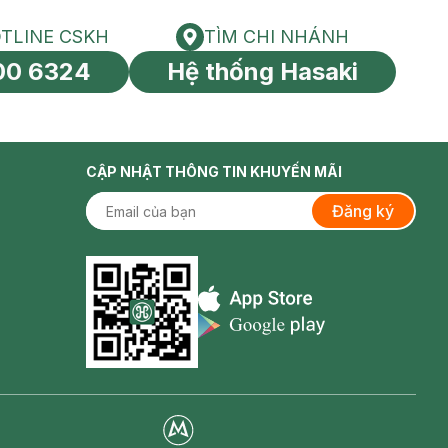
TLINE CSKH
TÌM CHI NHÁNH
HOTLINE CSKH
Tìm chi nhánh
00 6324
Hệ thống Hasaki
tín toàn cầu
CẬP NHẬT THÔNG TIN KHUYẾN MÃI
Đăng ký
Appstore icon
Goolge Play icon