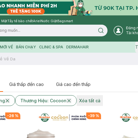
 Mặt
Tẩy tế bào chết
Ariel
Nước Giặt
Bagsmart
Đăng 
Search icon
Tài kh
T
MỚI VỀ
BÁN CHẠY
CLINIC & SPA
DERMAHAIR
ề Về Da
Giá thấp đến cao
Giá cao đến thấp
ỡng
Thương Hiệu: Cocoon
Xóa tất cả
-
26
%
-
39
%