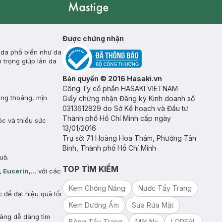
Mastige
Được chứng nhận
 da phổ biến như da
 trọng giúp làn da
Bản quyền © 2016 Hasaki.vn
Công Ty cổ phần HASAKI VIETNAM
ông thoáng, mịn
Giấy chứng nhận Đăng ký Kinh doanh số
0313612829 do Sở Kế hoạch và Đầu tư
Thành phố Hồ Chí Minh cấp ngày
óc và thiếu sức
13/01/2016
Trụ sở: 71 Hoàng Hoa Thám, Phường Tân
Bình, Thành phố Hồ Chí Minh
uả.
TOP TÌM KIẾM
,
Eucerin
,… với các
Kem Chống Nắng
Nước Tẩy Trang
để đạt hiệu quả tối
Kem Dưỡng Ẩm
Sữa Rửa Mặt
hàng dễ dàng tìm
Bông Tẩy Trang
Mặt Nạ
LOREAL