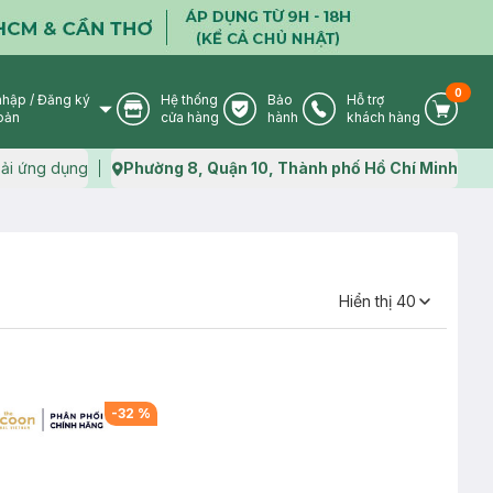
0
nhập
/
Đăng ký
Hệ thống
Bảo
Hỗ trợ
User Icon
Store Icon
Warranty Icon
Phone Icon
Cart I
oản
cửa hàng
hành
khách hàng
ải ứng dụng
Phường 8, Quận 10, Thành phố Hồ Chí Minh
Map icon
Hiển thị
40
-
32
%