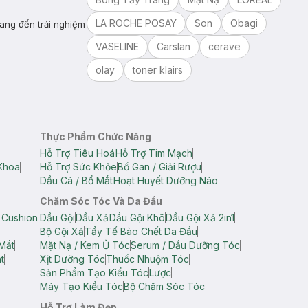
LA ROCHE POSAY
Son
Obagi
ang đến trải nghiệm
VASELINE
Carslan
cerave
olay
toner klairs
Thực Phẩm Chức Năng
Hỗ Trợ Tiêu Hoá
Hỗ Trợ Tim Mạch
Khoa
Hỗ Trợ Sức Khỏe
Bổ Gan / Giải Rượu
Dầu Cá / Bổ Mắt
Hoạt Huyết Dưỡng Não
Chăm Sóc Tóc Và Da Đầu
 Cushion
Dầu Gội
Dầu Xả
Dầu Gội Khô
Dầu Gội Xả 2in1
Bộ Gội Xả
Tẩy Tế Bào Chết Da Đầu
Mắt
Mặt Nạ / Kem Ủ Tóc
Serum / Dầu Dưỡng Tóc
t
Xịt Dưỡng Tóc
Thuốc Nhuộm Tóc
Sản Phẩm Tạo Kiểu Tóc
Lược
Máy Tạo Kiểu Tóc
Bộ Chăm Sóc Tóc
Hỗ Trợ Làm Đẹp