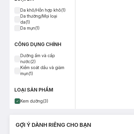
Da khô/Hỗn hợp khô(1)
Da thường/Mọi loại
da(1)
Da mụn(1)
CÔNG DỤNG CHÍNH
Dưỡng ẩm và cấp
nước(2)
Kiểm soát dầu và giảm
mụn(1)
LOẠI SẢN PHẨM
Kem dưỡng(3)
GỢI Ý DÀNH RIÊNG CHO BẠN