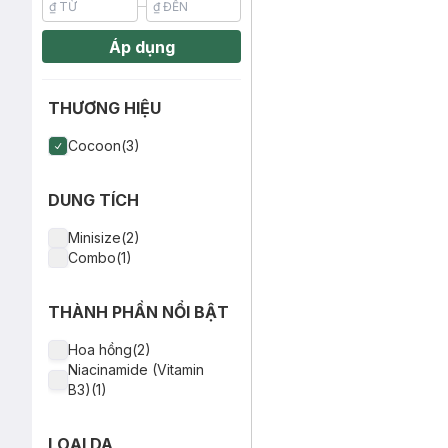
Áp dụng
THƯƠNG HIỆU
Cocoon(3)
DUNG TÍCH
Minisize(2)
Combo(1)
THÀNH PHẦN NỔI BẬT
Hoa hồng(2)
Niacinamide (Vitamin
B3)(1)
LOẠI DA