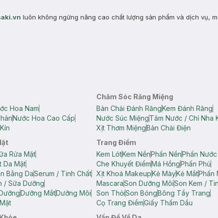
aki.vn
luôn không ngừng nâng cao chất lượng sản phẩm và dịch vụ, m
Chăm Sóc Răng Miệng
ớc Hoa Nam
Bàn Chải Đánh Răng
Kem Đánh Răng
Thân
Nước Hoa Cao Cấp
Nước Súc Miệng
Tăm Nước / Chỉ Nha 
Kín
Xịt Thơm Miệng
Bàn Chải Điện
Mặt
Trang Điểm
ữa Rửa Mặt
Kem Lót
Kem Nền
Phấn Nền
Phấn Nước
t Da Mặt
Che Khuyết Điểm
Má Hồng
Phấn Phủ
ân Bằng Da
Serum / Tinh Chất
Xịt Khoá Makeup
Kẻ Mày
Kẻ Mắt
Phấn 
n / Sữa Dưỡng
Mascara
Son Dưỡng Môi
Son Kem / Tin
 Dưỡng
Dưỡng Mắt
Dưỡng Môi
Son Thỏi
Son Bóng
Bông Tẩy Trang
Mặt
Cọ Trang Điểm
Giấy Thấm Dầu
 Khỏe
Vấn Đề Về Da