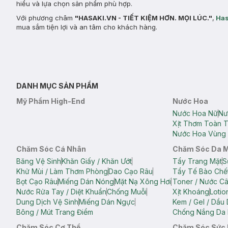
hiểu và lựa chọn sản phẩm phù hợp.
Với phương châm
"HASAKI.VN - TIẾT KIỆM HƠN. MỌI LÚC."
,
Has
mua sắm tiện lợi và an tâm cho khách hàng.
DANH MỤC SẢN PHẨM
Mỹ Phẩm High-End
Nước Hoa
Nước Hoa Nữ
Nư
Xịt Thơm Toàn 
Nước Hoa Vùng 
Chăm Sóc Cá Nhân
Chăm Sóc Da 
Băng Vệ Sinh
Khăn Giấy / Khăn Ướt
Tẩy Trang Mặt
S
Khử Mùi / Làm Thơm Phòng
Dao Cạo Râu
Tẩy Tế Bào Chế
Bọt Cạo Râu
Miếng Dán Nóng
Mặt Nạ Xông Hơi
Toner / Nước C
Nước Rửa Tay / Diệt Khuẩn
Chống Muỗi
Xịt Khoáng
Lotio
Dung Dịch Vệ Sinh
Miếng Dán Ngực
Kem / Gel / Dầu
Bông / Mút Trang Điểm
Chống Nắng Da 
Chăm Sóc Cơ Thể
Chăm Sóc Sức