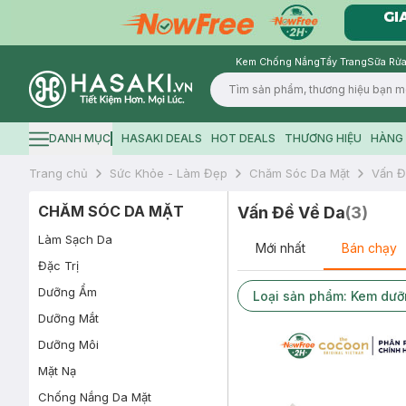
Kem Chống Nắng
Tẩy Trang
Sữa Rửa
Logo
DANH MỤC
HASAKI DEALS
HOT DEALS
THƯƠNG HIỆU
HÀNG 
Hamburger icon
Trang chủ
Sức Khỏe - Làm Đẹp
Chăm Sóc Da Mặt
Vấn Đ
CHĂM SÓC DA MẶT
Vấn Đề Về Da
(
3
)
Làm Sạch Da
Mới nhất
Bán chạy
Đặc Trị
Dưỡng Ẩm
Loại sản phẩm: Kem dư
Dưỡng Mắt
Dưỡng Môi
Mặt Nạ
Chống Nắng Da Mặt