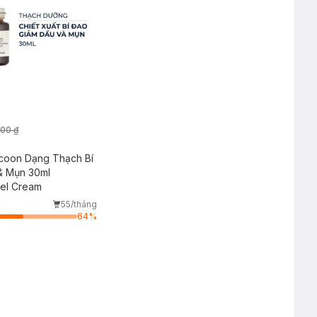
000 ₫
oon Dạng Thạch Bí
& Mụn 30ml
Gel Cream
55/tháng
64
%