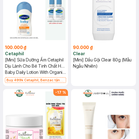
100.000 ₫
90.000 ₫
Cetaphil
Clear
[Mini] Sữa Dưỡng Ẩm Cetaphil
[Mini] Dầu Gội Clear 80g (Mẫu
Dịu Lành Cho Bé Tinh Chất Hoa
Ngẫu Nhiên)
Cúc 50ml
Baby Daily Lotion With Organic
Calendula
Buy 499k Cetaphil, Benzac tặng
Combo 2 Sữa Rửa Mặt 59ml(SL có
hạn)
-
17
%