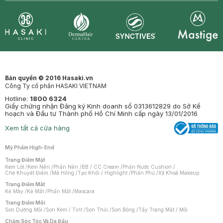
Synctives
Clinic
Dermahair
Mastige
Bản quyền © 2016 Hasaki.vn
Công Ty cổ phần HASAKI VIETNAM
Hotline:
1800 6324
Giấy chứng nhận Đăng ký Kinh doanh số 0313612829 do Sở Kế
hoạch và Đầu tư Thành phố Hồ Chí Minh cấp ngày 13/01/2016
Xem tất cả cửa hàng
Mỹ Phẩm High-End
Trang Điểm Mặt
Kem Lót
/
Kem Nền
/
Phấn Nền
/
BB / CC Cream
/
Phấn Nước Cushion
/
Che Khuyết Điểm
/
Má Hồng
/
Tạo Khối / Highlight
/
Phấn Phủ
/
Xịt Khoá Makeup
Trang Điểm Mắt
Kẻ Mày
/
Kẻ Mắt
/
Phấn Mắt
/
Mascara
Trang Điểm Môi
Son Dưỡng Môi
/
Son Kem / Tint
/
Son Thỏi
/
Son Bóng
/
Tẩy Trang Mắt / Môi
Chăm Sóc Tóc Và Da Đầu