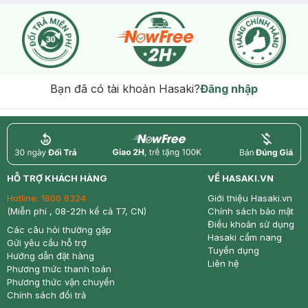
Bạn đã có tài khoản Hasaki?
Đăng nhập
return
nowfree
price
HỖ TRỢ KHÁCH HÀNG
VỀ HASAKI.VN
Hotline:
1800 6324
Giới thiệu Hasaki.vn
(Miễn phí , 08-22h kể cả T7, CN)
Chính sách bảo mật
Điều khoản sử dụng
Các câu hỏi thường gặp
Hasaki cẩm nang
Gửi yêu cầu hỗ trợ
Tuyển dụng
Hướng dẫn đặt hàng
Liên hệ
Phương thức thanh toán
Phương thức vận chuyển
Chính sách đổi trả