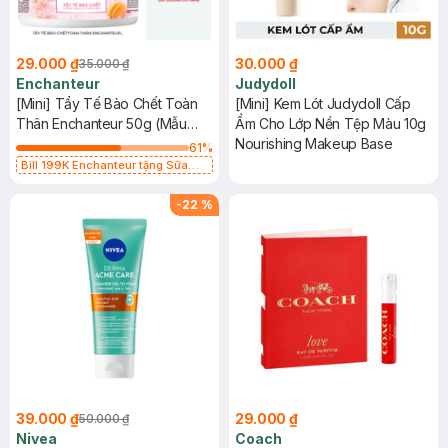
29.000 ₫
30.000 ₫
35.000 ₫
Enchanteur
Judydoll
[Mini] Tẩy Tế Bào Chết Toàn
[Mini] Kem Lót Judydoll Cấp
Thân Enchanteur 50g (Mẫu
Ẩm Cho Lớp Nền Tệp Màu 10g
Ngẫu Nhiên)
Nourishing Makeup Base
61
%
Bill 199K Enchanteur tặng Sữa
Tắm 200g trị giá 39K (SL có hạn)
-
22
%
39.000 ₫
29.000 ₫
50.000 ₫
Nivea
Coach