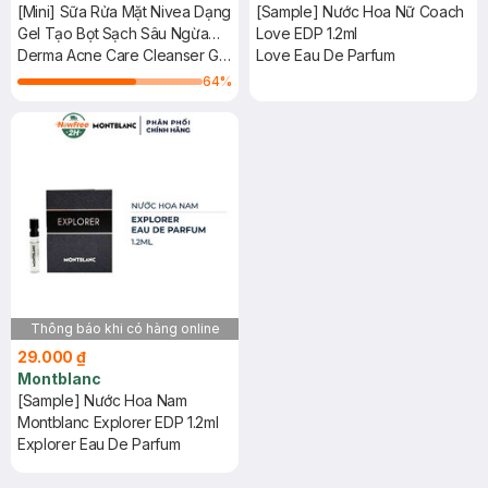
[Mini] Sữa Rửa Mặt Nivea Dạng
[Sample] Nước Hoa Nữ Coach
Gel Tạo Bọt Sạch Sâu Ngừa
Love EDP 1.2ml
Mụn 50ml
Derma Acne Care Cleanser Gel
Love Eau De Parfum
To Foam
64
%
Thông báo khi có hàng online
29.000 ₫
Montblanc
[Sample] Nước Hoa Nam
Montblanc Explorer EDP 1.2ml
Explorer Eau De Parfum