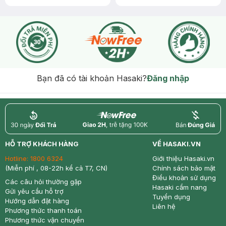
Bạn đã có tài khoản Hasaki?
Đăng nhập
return
nowfree
price
HỖ TRỢ KHÁCH HÀNG
VỀ HASAKI.VN
Hotline:
1800 6324
Giới thiệu Hasaki.vn
(Miễn phí , 08-22h kể cả T7, CN)
Chính sách bảo mật
Điều khoản sử dụng
Các câu hỏi thường gặp
Hasaki cẩm nang
Gửi yêu cầu hỗ trợ
Tuyển dụng
Hướng dẫn đặt hàng
Liên hệ
Phương thức thanh toán
Phương thức vận chuyển