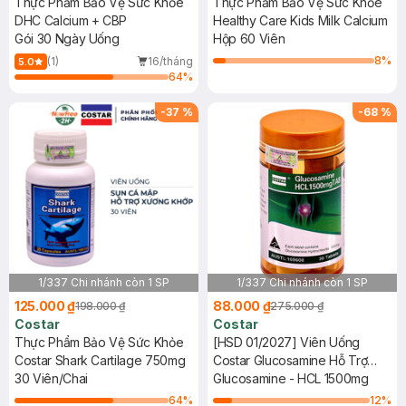
Thực Phẩm Bảo Vệ Sức Khỏe
Thực Phẩm Bảo Vệ Sức Khỏe
DHC Calcium + CBP
Healthy Care Kids Milk Calcium
Gói 30 Ngày Uống
Hộp 60 Viên
8
%
(1)
16/tháng
5.0
64
%
-
37
%
-
68
%
1/337 Chi nhánh còn 1 SP
1/337 Chi nhánh còn 1 SP
125.000 ₫
88.000 ₫
198.000 ₫
275.000 ₫
Costar
Costar
Thực Phẩm Bảo Vệ Sức Khỏe
[HSD 01/2027] Viên Uống
Costar Shark Cartilage 750mg
Costar Glucosamine Hỗ Trợ
30 Viên/Chai
Xương Khớp 30 Viên
Glucosamine - HCL 1500mg
64
%
12
%