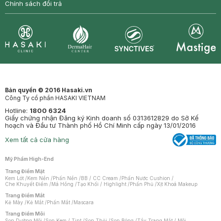
Chính sách đổi trả
Synctives
Clinic
Dermahair
Mastige
Bản quyền © 2016 Hasaki.vn
Công Ty cổ phần HASAKI VIETNAM
Hotline:
1800 6324
Giấy chứng nhận Đăng ký Kinh doanh số 0313612829 do Sở Kế
hoạch và Đầu tư Thành phố Hồ Chí Minh cấp ngày 13/01/2016
Xem tất cả cửa hàng
Mỹ Phẩm High-End
Trang Điểm Mặt
Kem Lót
/
Kem Nền
/
Phấn Nền
/
BB / CC Cream
/
Phấn Nước Cushion
/
Che Khuyết Điểm
/
Má Hồng
/
Tạo Khối / Highlight
/
Phấn Phủ
/
Xịt Khoá Makeup
Trang Điểm Mắt
Kẻ Mày
/
Kẻ Mắt
/
Phấn Mắt
/
Mascara
Trang Điểm Môi
Son Dưỡng Môi
/
Son Kem / Tint
/
Son Thỏi
/
Son Bóng
/
Tẩy Trang Mắt / Môi