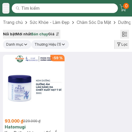
0
Tìm kiếm
Chec
Tìm kiếm
Toggle Menu
Trang chủ
Sức Khỏe - Làm Đẹp
Chăm Sóc Da Mặt
Dưỡng
Nổi bật
Mới nhất
Bán chạy
Giá
Danh mục
Thương Hiệu
(1)
Lọc
-
59
%
93.000 ₫
229.000 ₫
Hatomugi