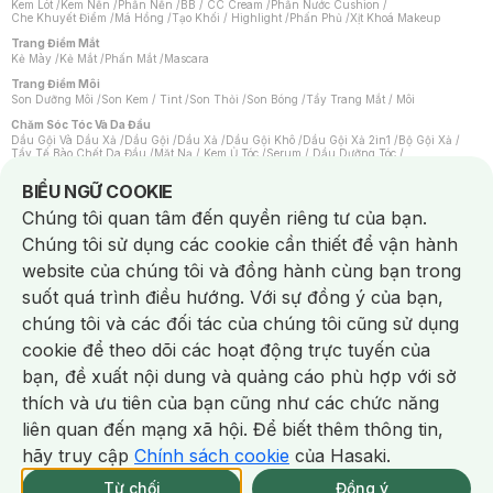
Kem Lót
/
Kem Nền
/
Phấn Nền
/
BB / CC Cream
/
Phấn Nước Cushion
/
Che Khuyết Điểm
/
Má Hồng
/
Tạo Khối / Highlight
/
Phấn Phủ
/
Xịt Khoá Makeup
Trang Điểm Mắt
Kẻ Mày
/
Kẻ Mắt
/
Phấn Mắt
/
Mascara
Trang Điểm Môi
Son Dưỡng Môi
/
Son Kem / Tint
/
Son Thỏi
/
Son Bóng
/
Tẩy Trang Mắt / Môi
Chăm Sóc Tóc Và Da Đầu
Dầu Gội Và Dầu Xả
/
Dầu Gội
/
Dầu Xả
/
Dầu Gội Khô
/
Dầu Gội Xả 2in1
/
Bộ Gội Xả
/
Tẩy Tế Bào Chết Da Đầu
/
Mặt Nạ / Kem Ủ Tóc
/
Serum / Dầu Dưỡng Tóc
/
Xịt Dưỡng Tóc
/
Thuốc Nhuộm Tóc
/
Sản Phẩm Tạo Kiểu Tóc
/
Dụng Cụ Chăm Sóc Tóc
/
Máy Sấy Tóc
/
Lược
/
Bộ Chăm Sóc Tóc
/
Phụ Kiện Tóc
Notice about cookies usage
BIỂU NGỮ COOKIE
Chăm Sóc Cơ Thể
Chúng tôi quan tâm đến quyền riêng tư của bạn.
Kem Tẩy Lông
/
Dụng Cụ Tẩy Lông
Chúng tôi sử dụng các cookie cần thiết để vận hành
Nước Hoa
Nước Hoa Nữ
/
Nước Hoa Nam
/
Nước Hoa Cao Cấp
/
Xịt Thơm Toàn Thân
/
website của chúng tôi và đồng hành cùng bạn trong
Nước Hoa Vùng Kín
suốt quá trình điều hướng. Với sự đồng ý của bạn,
Chăm Sóc Cá Nhân
Chống Muỗi
/
Khẩu Trang
/
Máy Massage
/
Mặt Nạ Xông Hơi
/
Nước Rửa Tay
/
chúng tôi và các đối tác của chúng tôi cũng sử dụng
Sản Phẩm Chăm Sóc Khác
/
Bàn Chải Đánh Răng
/
Bàn Chải Điện
/
Hỗ Trợ Trắng Răng
/
Kem Đánh Răng
/
Máy Tăm Nước
/
Nước Súc Miệng
/
cookie để theo dõi các hoạt động trực tuyến của
Tăm / Chỉ Nha Khoa
/
Xịt Thơm Miệng
/
Dung Dịch Vệ Sinh
/
Dưỡng Vùng Kín
/
Khăn Ướt Vệ Sinh Vùng Kín
/
Băng Vệ Sinh
/
Tampon
/
Bọt Cạo Râu
/
Dao Cạo Râu
/
bạn, đề xuất nội dung và quảng cáo phù hợp với sở
Máy Cạo Râu
Chat i
thích và ưu tiên của bạn cũng như các chức năng
Vấn Đề Về Da
Da Dầu / Lỗ Chân Lông To
/
Da Khô / Mất Nước
/
Da Lão Hóa
/
Da Mụn
/
liên quan đến mạng xã hội. Để biết thêm thông tin,
Da Nhạy Cảm / Kích Ứng
/
Da Xỉn Màu
/
Thâm / Nám / Tàn Nhang
/
Quầng Thâm & Bọng Mắt
/
Sẹo
/
Viêm Da Cơ Địa
hãy truy cập
Chính sách cookie
của Hasaki.
Giao Nhanh Miễn Phí 2H.
Dụng Cụ / Phụ Kiện Chăm Sóc Da
tại 339 Chi Nhánh (Trễ tặng 100K)
Từ chối
Đồng ý
Bông Tẩy Trang
/
Khăn Lau Mặt Khô
/
Dụng Cụ / Máy Rửa Mặt
/
Máy Chăm Sóc Da
/