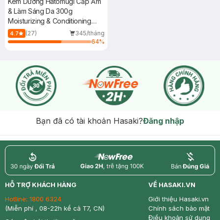
Kem Dưỡng Hatomugi Cấp Ẩm
& Làm Sáng Da 300g
Moisturizing & Conditioning
The Milky Cream
(27)
345/tháng
4.7
64
%
Bạn đã có tài khoản Hasaki?
Đăng nhập
return
nowfree
price
HỖ TRỢ KHÁCH HÀNG
VỀ HASAKI.VN
Hotline:
1800 6324
Giới thiệu Hasaki.vn
(Miễn phí , 08-22h kể cả T7, CN)
Chính sách bảo mật
Điều khoản sử dụng