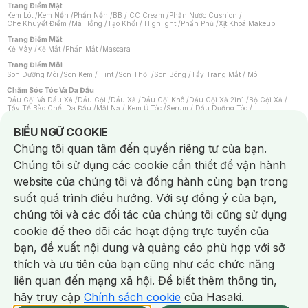
Trang Điểm Mặt
Kem Lót
/
Kem Nền
/
Phấn Nền
/
BB / CC Cream
/
Phấn Nước Cushion
/
Che Khuyết Điểm
/
Má Hồng
/
Tạo Khối / Highlight
/
Phấn Phủ
/
Xịt Khoá Makeup
Trang Điểm Mắt
Kẻ Mày
/
Kẻ Mắt
/
Phấn Mắt
/
Mascara
Trang Điểm Môi
Son Dưỡng Môi
/
Son Kem / Tint
/
Son Thỏi
/
Son Bóng
/
Tẩy Trang Mắt / Môi
Chăm Sóc Tóc Và Da Đầu
Dầu Gội Và Dầu Xả
/
Dầu Gội
/
Dầu Xả
/
Dầu Gội Khô
/
Dầu Gội Xả 2in1
/
Bộ Gội Xả
/
Tẩy Tế Bào Chết Da Đầu
/
Mặt Nạ / Kem Ủ Tóc
/
Serum / Dầu Dưỡng Tóc
/
Xịt Dưỡng Tóc
/
Thuốc Nhuộm Tóc
/
Sản Phẩm Tạo Kiểu Tóc
/
Dụng Cụ Chăm Sóc Tóc
/
Máy Sấy Tóc
/
Lược
/
Bộ Chăm Sóc Tóc
/
Phụ Kiện Tóc
Notice about cookies usage
BIỂU NGỮ COOKIE
Chăm Sóc Cơ Thể
Chúng tôi quan tâm đến quyền riêng tư của bạn.
Kem Tẩy Lông
/
Dụng Cụ Tẩy Lông
Chúng tôi sử dụng các cookie cần thiết để vận hành
Nước Hoa
Nước Hoa Nữ
/
Nước Hoa Nam
/
Nước Hoa Cao Cấp
/
Xịt Thơm Toàn Thân
/
website của chúng tôi và đồng hành cùng bạn trong
Nước Hoa Vùng Kín
suốt quá trình điều hướng. Với sự đồng ý của bạn,
Chăm Sóc Cá Nhân
Chống Muỗi
/
Khẩu Trang
/
Máy Massage
/
Mặt Nạ Xông Hơi
/
Nước Rửa Tay
/
chúng tôi và các đối tác của chúng tôi cũng sử dụng
Sản Phẩm Chăm Sóc Khác
/
Bàn Chải Đánh Răng
/
Bàn Chải Điện
/
Hỗ Trợ Trắng Răng
/
Kem Đánh Răng
/
Máy Tăm Nước
/
Nước Súc Miệng
/
cookie để theo dõi các hoạt động trực tuyến của
Tăm / Chỉ Nha Khoa
/
Xịt Thơm Miệng
/
Dung Dịch Vệ Sinh
/
Dưỡng Vùng Kín
/
Khăn Ướt Vệ Sinh Vùng Kín
/
Băng Vệ Sinh
/
Tampon
/
Bọt Cạo Râu
/
Dao Cạo Râu
/
bạn, đề xuất nội dung và quảng cáo phù hợp với sở
Máy Cạo Râu
Chat i
thích và ưu tiên của bạn cũng như các chức năng
Vấn Đề Về Da
Da Dầu / Lỗ Chân Lông To
/
Da Khô / Mất Nước
/
Da Lão Hóa
/
Da Mụn
/
liên quan đến mạng xã hội. Để biết thêm thông tin,
Da Nhạy Cảm / Kích Ứng
/
Da Xỉn Màu
/
Thâm / Nám / Tàn Nhang
/
Quầng Thâm & Bọng Mắt
/
Sẹo
/
Viêm Da Cơ Địa
hãy truy cập
Chính sách cookie
của Hasaki.
Giao Nhanh Miễn Phí 2H.