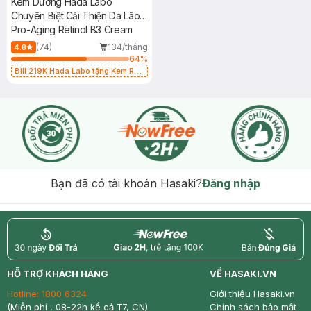
Kem Dưỡng Hada Labo
Chuyên Biệt Cải Thiện Da Lão
Hóa 50g
Pro-Aging Retinol B3 Cream
(74)
134/tháng
4.8
64
%
Bill 219K Hada Labo tặng Kem Rửa
Mặt 15g trị giá 20K (SL có hạn)
Bạn đã có tài khoản Hasaki?
Đăng nhập
return
nowfree
price
HỖ TRỢ KHÁCH HÀNG
VỀ HASAKI.VN
Hotline:
1800 6324
Giới thiệu Hasaki.vn
(Miễn phí , 08-22h kể cả T7, CN)
Chính sách bảo mật