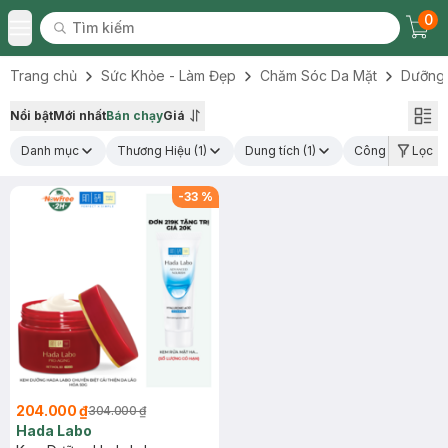
0
Tìm kiếm
Chec
Tìm kiếm
Toggle Menu
Trang chủ
Sức Khỏe - Làm Đẹp
Chăm Sóc Da Mặt
Dưỡng
Nổi bật
Mới nhất
Bán chạy
Giá
Danh mục
Thương Hiệu
(1)
Dung tích
(1)
Công dụng chín
Lọc
-
33
%
204.000 ₫
304.000 ₫
Hada Labo