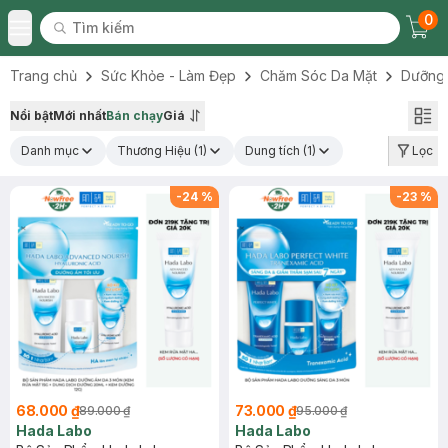
0
Tìm kiếm
Chec
Tìm kiếm
Toggle Menu
Trang chủ
Sức Khỏe - Làm Đẹp
Chăm Sóc Da Mặt
Dưỡng
Nổi bật
Mới nhất
Bán chạy
Giá
Danh mục
Thương Hiệu
(1)
Dung tích
(1)
Lọc
-
24
%
-
23
%
68.000 ₫
73.000 ₫
89.000 ₫
95.000 ₫
Hada Labo
Hada Labo