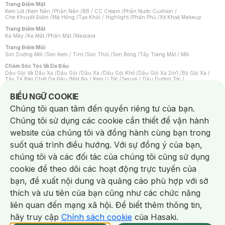
Trang Điểm Mặt
Kem Lót
/
Kem Nền
/
Phấn Nền
/
BB / CC Cream
/
Phấn Nước Cushion
/
Che Khuyết Điểm
/
Má Hồng
/
Tạo Khối / Highlight
/
Phấn Phủ
/
Xịt Khoá Makeup
Trang Điểm Mắt
Kẻ Mày
/
Kẻ Mắt
/
Phấn Mắt
/
Mascara
Trang Điểm Môi
Son Dưỡng Môi
/
Son Kem / Tint
/
Son Thỏi
/
Son Bóng
/
Tẩy Trang Mắt / Môi
Chăm Sóc Tóc Và Da Đầu
Dầu Gội Và Dầu Xả
/
Dầu Gội
/
Dầu Xả
/
Dầu Gội Khô
/
Dầu Gội Xả 2in1
/
Bộ Gội Xả
/
Tẩy Tế Bào Chết Da Đầu
/
Mặt Nạ / Kem Ủ Tóc
/
Serum / Dầu Dưỡng Tóc
/
Xịt Dưỡng Tóc
/
Thuốc Nhuộm Tóc
/
Sản Phẩm Tạo Kiểu Tóc
/
Dụng Cụ Chăm Sóc Tóc
/
Máy Sấy Tóc
/
Lược
/
Bộ Chăm Sóc Tóc
/
Phụ Kiện Tóc
Notice about cookies usage
BIỂU NGỮ COOKIE
Chăm Sóc Cơ Thể
Chúng tôi quan tâm đến quyền riêng tư của bạn.
Kem Tẩy Lông
/
Dụng Cụ Tẩy Lông
Chúng tôi sử dụng các cookie cần thiết để vận hành
Nước Hoa
Nước Hoa Nữ
/
Nước Hoa Nam
/
Nước Hoa Cao Cấp
/
Xịt Thơm Toàn Thân
/
website của chúng tôi và đồng hành cùng bạn trong
Nước Hoa Vùng Kín
suốt quá trình điều hướng. Với sự đồng ý của bạn,
Chăm Sóc Cá Nhân
Chống Muỗi
/
Khẩu Trang
/
Máy Massage
/
Mặt Nạ Xông Hơi
/
Nước Rửa Tay
/
chúng tôi và các đối tác của chúng tôi cũng sử dụng
Sản Phẩm Chăm Sóc Khác
/
Bàn Chải Đánh Răng
/
Bàn Chải Điện
/
Hỗ Trợ Trắng Răng
/
Kem Đánh Răng
/
Máy Tăm Nước
/
Nước Súc Miệng
/
cookie để theo dõi các hoạt động trực tuyến của
Tăm / Chỉ Nha Khoa
/
Xịt Thơm Miệng
/
Dung Dịch Vệ Sinh
/
Dưỡng Vùng Kín
/
Khăn Ướt Vệ Sinh Vùng Kín
/
Băng Vệ Sinh
/
Tampon
/
Bọt Cạo Râu
/
Dao Cạo Râu
/
bạn, đề xuất nội dung và quảng cáo phù hợp với sở
Máy Cạo Râu
Chat i
thích và ưu tiên của bạn cũng như các chức năng
Vấn Đề Về Da
Da Dầu / Lỗ Chân Lông To
/
Da Khô / Mất Nước
/
Da Lão Hóa
/
Da Mụn
/
liên quan đến mạng xã hội. Để biết thêm thông tin,
Da Nhạy Cảm / Kích Ứng
/
Da Xỉn Màu
/
Thâm / Nám / Tàn Nhang
/
Quầng Thâm & Bọng Mắt
/
Sẹo
/
Viêm Da Cơ Địa
hãy truy cập
Chính sách cookie
của Hasaki.
Giao Nhanh Miễn Phí 2H.