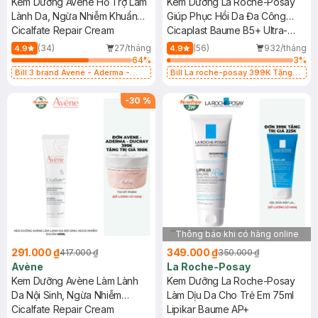
Kem Dưỡng Avène Hỗ Trợ Làm
Kem Dưỡng La Roche-Posay
Lành Da, Ngừa Nhiễm Khuẩn
Giúp Phục Hồi Da Đa Công
15ml
Cicalfate Repair Cream
Dụng 40ml
Cicaplast Baume B5+ Ultra-
Repairing Soothing Balm
(34)
27/tháng
(56)
932/tháng
4.9
4.9
64
%
3
%
Bill 3 brand Avene - Aderma -
Bill La roche-posay 399K Tặng
Ducray 399k tặng túi đựng mỹ
Gel rửa mặt da dầu nhạy cảm 50ml
phẩm trị giá 100k (SL có hạn)
(SL có hạn)
-
30
%
Thông báo khi có hàng online
291.000 ₫
349.000 ₫
417.000 ₫
350.000 ₫
Avène
La Roche-Posay
Kem Dưỡng Avène Làm Lành
Kem Dưỡng La Roche-Posay
Da Nội Sinh, Ngừa Nhiễm
Làm Dịu Da Cho Trẻ Em 75ml
Khuẩn 40ml
Cicalfate Repair Cream
Lipikar Baume AP+