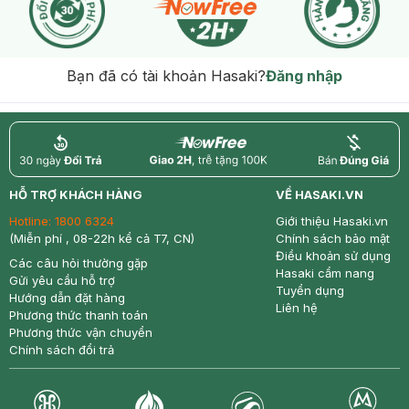
Bạn đã có tài khoản Hasaki?
Đăng nhập
return
nowfree
price
HỖ TRỢ KHÁCH HÀNG
VỀ HASAKI.VN
Hotline:
1800 6324
Giới thiệu Hasaki.vn
(Miễn phí , 08-22h kể cả T7, CN)
Chính sách bảo mật
Điều khoản sử dụng
Các câu hỏi thường gặp
Hasaki cẩm nang
Gửi yêu cầu hỗ trợ
Tuyển dụng
Hướng dẫn đặt hàng
Liên hệ
Phương thức thanh toán
Phương thức vận chuyển
Chính sách đổi trả