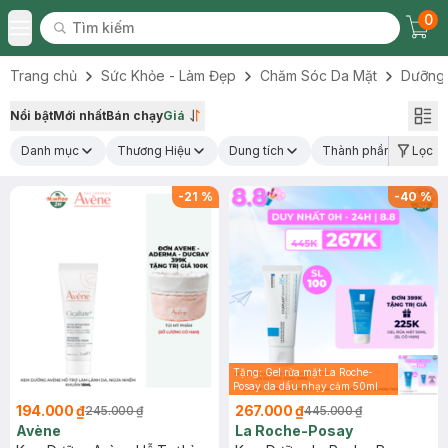
0
Tìm kiếm
Chec
Tìm kiếm
Toggle Menu
Trang chủ
Sức Khỏe - Làm Đẹp
Chăm Sóc Da Mặt
Dưỡng
Nổi bật
Mới nhất
Bán chạy
Giá
Danh mục
Thương Hiệu
Dung tích
Thành phần nổi bật
Lọc
-
21
%
-
40
%
Tặng: Gel rửa mặt La Roche-
Posay da dầu nhạy cảm 50ml
(SL có hạn)
194.000 ₫
267.000 ₫
245.000 ₫
445.000 ₫
Avène
La Roche-Posay