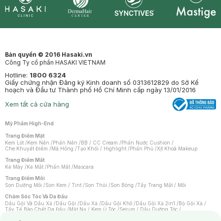
Synctives
Clinic
Dermahair
Mastige
Bản quyền © 2016 Hasaki.vn
Công Ty cổ phần HASAKI VIETNAM
Hotline:
1800 6324
Giấy chứng nhận Đăng ký Kinh doanh số 0313612829 do Sở Kế
hoạch và Đầu tư Thành phố Hồ Chí Minh cấp ngày 13/01/2016
Xem tất cả cửa hàng
Mỹ Phẩm High-End
Trang Điểm Mặt
Kem Lót
/
Kem Nền
/
Phấn Nền
/
BB / CC Cream
/
Phấn Nước Cushion
/
Che Khuyết Điểm
/
Má Hồng
/
Tạo Khối / Highlight
/
Phấn Phủ
/
Xịt Khoá Makeup
Trang Điểm Mắt
Kẻ Mày
/
Kẻ Mắt
/
Phấn Mắt
/
Mascara
Trang Điểm Môi
Son Dưỡng Môi
/
Son Kem / Tint
/
Son Thỏi
/
Son Bóng
/
Tẩy Trang Mắt / Môi
Chăm Sóc Tóc Và Da Đầu
Dầu Gội Và Dầu Xả
/
Dầu Gội
/
Dầu Xả
/
Dầu Gội Khô
/
Dầu Gội Xả 2in1
/
Bộ Gội Xả
/
Tẩy Tế Bào Chết Da Đầu
/
Mặt Nạ / Kem Ủ Tóc
/
Serum / Dầu Dưỡng Tóc
/
Xịt Dưỡng Tóc
/
Thuốc Nhuộm Tóc
/
Sản Phẩm Tạo Kiểu Tóc
/
Dụng Cụ Chăm Sóc Tóc
/