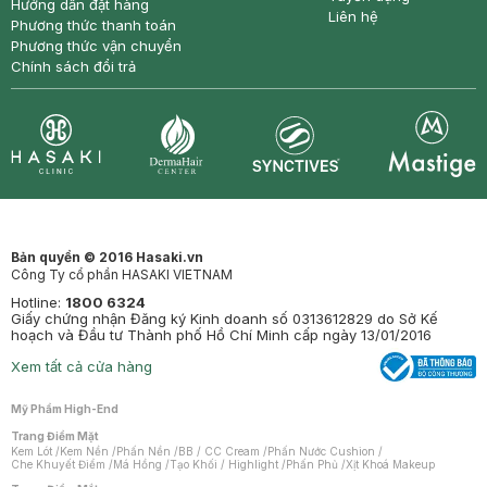
Hướng dẫn đặt hàng
Liên hệ
Phương thức thanh toán
Phương thức vận chuyển
Chính sách đổi trả
Synctives
Clinic
Dermahair
Mastige
Bản quyền © 2016 Hasaki.vn
Công Ty cổ phần HASAKI VIETNAM
Hotline:
1800 6324
Giấy chứng nhận Đăng ký Kinh doanh số 0313612829 do Sở Kế
hoạch và Đầu tư Thành phố Hồ Chí Minh cấp ngày 13/01/2016
Xem tất cả cửa hàng
Mỹ Phẩm High-End
Trang Điểm Mặt
Kem Lót
/
Kem Nền
/
Phấn Nền
/
BB / CC Cream
/
Phấn Nước Cushion
/
Che Khuyết Điểm
/
Má Hồng
/
Tạo Khối / Highlight
/
Phấn Phủ
/
Xịt Khoá Makeup