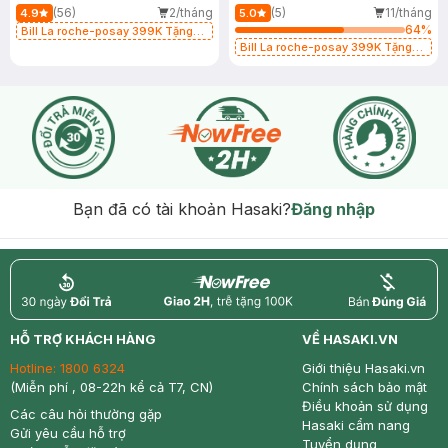
Repairing Soothing Balm
(56)
2/tháng
(5)
11/tháng
4.9
5.0
64
%
Bill La roche-posay 399K Tặng
Gel rửa mặt da dầu nhạy cảm 50ml
Bill La roche-posay 399K Tặng
(SL có hạn)
Gel rửa mặt da dầu nhạy cảm 50ml
(SL có hạn)
Bạn đã có tài khoản Hasaki?
Đăng nhập
return
nowfree
price
HỖ TRỢ KHÁCH HÀNG
VỀ HASAKI.VN
Hotline:
1800 6324
Giới thiệu Hasaki.vn
(Miễn phí , 08-22h kể cả T7, CN)
Chính sách bảo mật
Điều khoản sử dụng
Các câu hỏi thường gặp
Hasaki cẩm nang
Gửi yêu cầu hỗ trợ
Tuyển dụng