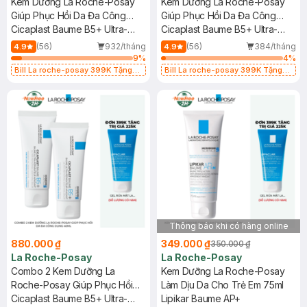
Kem Dưỡng La Roche-Posay
Kem Dưỡng La Roche-Posay
Giúp Phục Hồi Da Đa Công
Giúp Phục Hồi Da Đa Công
Dụng 40ml
Cicaplast Baume B5+ Ultra-
Dụng 100ml
Cicaplast Baume B5+ Ultra-
Repairing Soothing Balm
Repairing Soothing Balm
(56)
932/tháng
(56)
384/tháng
4.9
4.9
9
%
4
%
Bill La roche-posay 399K Tặng
Bill La roche-posay 399K Tặng
Gel rửa mặt da dầu nhạy cảm 50ml
Gel rửa mặt da dầu nhạy cảm 50ml
(SL có hạn)
(SL có hạn)
Thông báo khi có hàng online
880.000 ₫
349.000 ₫
350.000 ₫
La Roche-Posay
La Roche-Posay
Combo 2 Kem Dưỡng La
Kem Dưỡng La Roche-Posay
Roche-Posay Giúp Phục Hồi
Làm Dịu Da Cho Trẻ Em 75ml
Da Đa Công Dụng 40ml
Cicaplast Baume B5+ Ultra-
Lipikar Baume AP+