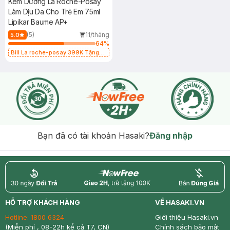
Kem Dưỡng La Roche-Posay
Làm Dịu Da Cho Trẻ Em 75ml
Lipikar Baume AP+
(5)
11/tháng
5.0
64
%
Bill La roche-posay 399K Tặng
Gel rửa mặt da dầu nhạy cảm 50ml
(SL có hạn)
Bạn đã có tài khoản Hasaki?
Đăng nhập
return
nowfree
price
HỖ TRỢ KHÁCH HÀNG
VỀ HASAKI.VN
Hotline:
1800 6324
Giới thiệu Hasaki.vn
(Miễn phí , 08-22h kể cả T7, CN)
Chính sách bảo mật