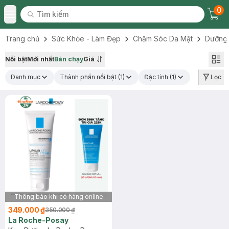
0
Tìm kiếm
Chec
Tìm kiếm
Toggle Menu
Trang chủ
Sức Khỏe - Làm Đẹp
Chăm Sóc Da Mặt
Dưỡng
Nổi bật
Mới nhất
Bán chạy
Giá
Danh mục
Thành phần nổi bật
(1)
Đặc tính
(1)
Lọc
Thông báo khi có hàng online
349.000 ₫
350.000 ₫
La Roche-Posay