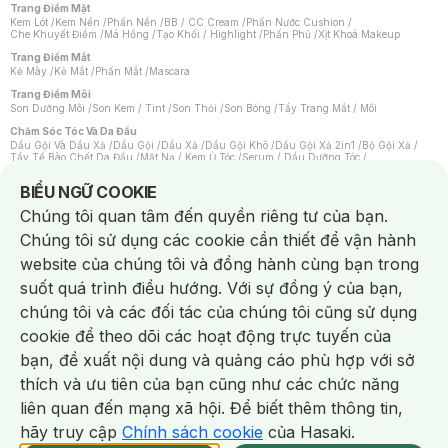
Trang Điểm Mặt
Kem Lót
/
Kem Nền
/
Phấn Nền
/
BB / CC Cream
/
Phấn Nước Cushion
/
Che Khuyết Điểm
/
Má Hồng
/
Tạo Khối / Highlight
/
Phấn Phủ
/
Xịt Khoá Makeup
Trang Điểm Mắt
Kẻ Mày
/
Kẻ Mắt
/
Phấn Mắt
/
Mascara
Trang Điểm Môi
Son Dưỡng Môi
/
Son Kem / Tint
/
Son Thỏi
/
Son Bóng
/
Tẩy Trang Mắt / Môi
Chăm Sóc Tóc Và Da Đầu
Dầu Gội Và Dầu Xả
/
Dầu Gội
/
Dầu Xả
/
Dầu Gội Khô
/
Dầu Gội Xả 2in1
/
Bộ Gội Xả
/
Tẩy Tế Bào Chết Da Đầu
/
Mặt Nạ / Kem Ủ Tóc
/
Serum / Dầu Dưỡng Tóc
/
Xịt Dưỡng Tóc
/
Thuốc Nhuộm Tóc
/
Sản Phẩm Tạo Kiểu Tóc
/
Dụng Cụ Chăm Sóc Tóc
/
Máy Sấy Tóc
/
Lược
/
Bộ Chăm Sóc Tóc
/
Phụ Kiện Tóc
Notice about cookies usage
BIỂU NGỮ COOKIE
Chăm Sóc Cơ Thể
Chúng tôi quan tâm đến quyền riêng tư của bạn.
Kem Tẩy Lông
/
Dụng Cụ Tẩy Lông
Chúng tôi sử dụng các cookie cần thiết để vận hành
Nước Hoa
Nước Hoa Nữ
/
Nước Hoa Nam
/
Nước Hoa Cao Cấp
/
Xịt Thơm Toàn Thân
/
website của chúng tôi và đồng hành cùng bạn trong
Nước Hoa Vùng Kín
suốt quá trình điều hướng. Với sự đồng ý của bạn,
Chăm Sóc Cá Nhân
Chống Muỗi
/
Khẩu Trang
/
Máy Massage
/
Mặt Nạ Xông Hơi
/
Nước Rửa Tay
/
chúng tôi và các đối tác của chúng tôi cũng sử dụng
Sản Phẩm Chăm Sóc Khác
/
Bàn Chải Đánh Răng
/
Bàn Chải Điện
/
Hỗ Trợ Trắng Răng
/
Kem Đánh Răng
/
Máy Tăm Nước
/
Nước Súc Miệng
/
cookie để theo dõi các hoạt động trực tuyến của
Tăm / Chỉ Nha Khoa
/
Xịt Thơm Miệng
/
Dung Dịch Vệ Sinh
/
Dưỡng Vùng Kín
/
Khăn Ướt Vệ Sinh Vùng Kín
/
Băng Vệ Sinh
/
Tampon
/
Bọt Cạo Râu
/
Dao Cạo Râu
/
bạn, đề xuất nội dung và quảng cáo phù hợp với sở
Máy Cạo Râu
Chat i
thích và ưu tiên của bạn cũng như các chức năng
Vấn Đề Về Da
Da Dầu / Lỗ Chân Lông To
/
Da Khô / Mất Nước
/
Da Lão Hóa
/
Da Mụn
/
liên quan đến mạng xã hội. Để biết thêm thông tin,
Da Nhạy Cảm / Kích Ứng
/
Da Xỉn Màu
/
Thâm / Nám / Tàn Nhang
/
Quầng Thâm & Bọng Mắt
/
Sẹo
/
Viêm Da Cơ Địa
hãy truy cập
Chính sách cookie
của Hasaki.
Giao Nhanh Miễn Phí 2H.