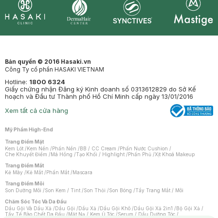
Synctives
Clinic
Dermahair
Mastige
Bản quyền © 2016 Hasaki.vn
Công Ty cổ phần HASAKI VIETNAM
Hotline:
1800 6324
Giấy chứng nhận Đăng ký Kinh doanh số 0313612829 do Sở Kế
hoạch và Đầu tư Thành phố Hồ Chí Minh cấp ngày 13/01/2016
Xem tất cả cửa hàng
Mỹ Phẩm High-End
Trang Điểm Mặt
Kem Lót
/
Kem Nền
/
Phấn Nền
/
BB / CC Cream
/
Phấn Nước Cushion
/
Che Khuyết Điểm
/
Má Hồng
/
Tạo Khối / Highlight
/
Phấn Phủ
/
Xịt Khoá Makeup
Trang Điểm Mắt
Kẻ Mày
/
Kẻ Mắt
/
Phấn Mắt
/
Mascara
Trang Điểm Môi
Son Dưỡng Môi
/
Son Kem / Tint
/
Son Thỏi
/
Son Bóng
/
Tẩy Trang Mắt / Môi
Chăm Sóc Tóc Và Da Đầu
Dầu Gội Và Dầu Xả
/
Dầu Gội
/
Dầu Xả
/
Dầu Gội Khô
/
Dầu Gội Xả 2in1
/
Bộ Gội Xả
/
Tẩy Tế Bào Chết Da Đầu
/
Mặt Nạ / Kem Ủ Tóc
/
Serum / Dầu Dưỡng Tóc
/