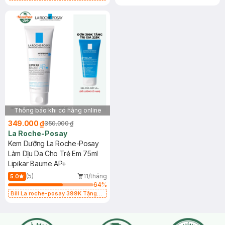
Ducray 399k tặng túi đựng mỹ
(SL có hạn)
phẩm trị giá 100k (SL có hạn)
Thông báo khi có hàng online
349.000 ₫
350.000 ₫
La Roche-Posay
Kem Dưỡng La Roche-Posay
Làm Dịu Da Cho Trẻ Em 75ml
Lipikar Baume AP+
(5)
11/tháng
5.0
64
%
Bill La roche-posay 399K Tặng
Gel rửa mặt da dầu nhạy cảm 50ml
(SL có hạn)