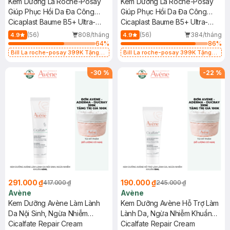
Kem Dưỡng La Roche-Posay
Kem Dưỡng La Roche-Posay
Giúp Phục Hồi Da Đa Công
Giúp Phục Hồi Da Đa Công
Dụng 40ml
Cicaplast Baume B5+ Ultra-
Dụng 100ml
Cicaplast Baume B5+ Ultra-
Repairing Soothing Balm
Repairing Soothing Balm
(56)
808/tháng
(56)
384/tháng
4.9
4.9
64
%
86
%
Bill La roche-posay 399K Tặng
Bill La roche-posay 399K Tặng
Gel rửa mặt da dầu nhạy cảm 50ml
Gel rửa mặt da dầu nhạy cảm 50ml
(SL có hạn)
(SL có hạn)
-
30
%
-
22
%
291.000 ₫
190.000 ₫
417.000 ₫
245.000 ₫
Avène
Avène
Kem Dưỡng Avène Làm Lành
Kem Dưỡng Avène Hỗ Trợ Làm
Da Nội Sinh, Ngừa Nhiễm
Lành Da, Ngừa Nhiễm Khuẩn
Khuẩn 40ml
Cicalfate Repair Cream
15ml
Cicalfate Repair Cream