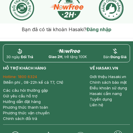
Bạn đã có tài khoản Hasaki?
Đăng nhập
return
nowfree
price
HỖ TRỢ KHÁCH HÀNG
VỀ HASAKI.VN
Hotline:
1800 6324
Giới thiệu Hasaki.vn
(Miễn phí , 08-22h kể cả T7, CN)
Chính sách bảo mật
Điều khoản sử dụng
Các câu hỏi thường gặp
Hasaki cẩm nang
Gửi yêu cầu hỗ trợ
Tuyển dụng
Hướng dẫn đặt hàng
Liên hệ
Phương thức thanh toán
Phương thức vận chuyển
Chính sách đổi trả