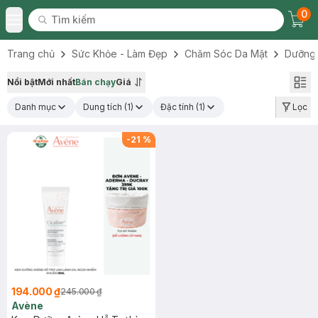
0
Tìm kiếm
Chec
Tìm kiếm
Toggle Menu
Trang chủ
Sức Khỏe - Làm Đẹp
Chăm Sóc Da Mặt
Dưỡng
Nổi bật
Mới nhất
Bán chạy
Giá
Danh mục
Dung tích
(1)
Đặc tính
(1)
Lọc
-
21
%
194.000 ₫
245.000 ₫
Avène