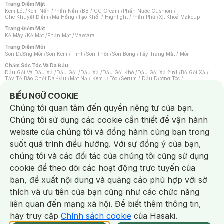
Trang Điểm Mặt
Kem Lót
/
Kem Nền
/
Phấn Nền
/
BB / CC Cream
/
Phấn Nước Cushion
/
Che Khuyết Điểm
/
Má Hồng
/
Tạo Khối / Highlight
/
Phấn Phủ
/
Xịt Khoá Makeup
Trang Điểm Mắt
Kẻ Mày
/
Kẻ Mắt
/
Phấn Mắt
/
Mascara
Trang Điểm Môi
Son Dưỡng Môi
/
Son Kem / Tint
/
Son Thỏi
/
Son Bóng
/
Tẩy Trang Mắt / Môi
Chăm Sóc Tóc Và Da Đầu
Dầu Gội Và Dầu Xả
/
Dầu Gội
/
Dầu Xả
/
Dầu Gội Khô
/
Dầu Gội Xả 2in1
/
Bộ Gội Xả
/
Tẩy Tế Bào Chết Da Đầu
/
Mặt Nạ / Kem Ủ Tóc
/
Serum / Dầu Dưỡng Tóc
/
Xịt Dưỡng Tóc
/
Thuốc Nhuộm Tóc
/
Sản Phẩm Tạo Kiểu Tóc
/
Dụng Cụ Chăm Sóc Tóc
/
Máy Sấy Tóc
/
Lược
/
Bộ Chăm Sóc Tóc
/
Phụ Kiện Tóc
Notice about cookies usage
BIỂU NGỮ COOKIE
Chăm Sóc Cơ Thể
Chúng tôi quan tâm đến quyền riêng tư của bạn.
Kem Tẩy Lông
/
Dụng Cụ Tẩy Lông
Chúng tôi sử dụng các cookie cần thiết để vận hành
Nước Hoa
Nước Hoa Nữ
/
Nước Hoa Nam
/
Nước Hoa Cao Cấp
/
Xịt Thơm Toàn Thân
/
website của chúng tôi và đồng hành cùng bạn trong
Nước Hoa Vùng Kín
suốt quá trình điều hướng. Với sự đồng ý của bạn,
Chăm Sóc Cá Nhân
Chống Muỗi
/
Khẩu Trang
/
Máy Massage
/
Mặt Nạ Xông Hơi
/
Nước Rửa Tay
/
chúng tôi và các đối tác của chúng tôi cũng sử dụng
Sản Phẩm Chăm Sóc Khác
/
Bàn Chải Đánh Răng
/
Bàn Chải Điện
/
Hỗ Trợ Trắng Răng
/
Kem Đánh Răng
/
Máy Tăm Nước
/
Nước Súc Miệng
/
cookie để theo dõi các hoạt động trực tuyến của
Tăm / Chỉ Nha Khoa
/
Xịt Thơm Miệng
/
Dung Dịch Vệ Sinh
/
Dưỡng Vùng Kín
/
Khăn Ướt Vệ Sinh Vùng Kín
/
Băng Vệ Sinh
/
Tampon
/
Bọt Cạo Râu
/
Dao Cạo Râu
/
bạn, đề xuất nội dung và quảng cáo phù hợp với sở
Máy Cạo Râu
Chat i
thích và ưu tiên của bạn cũng như các chức năng
Vấn Đề Về Da
Da Dầu / Lỗ Chân Lông To
/
Da Khô / Mất Nước
/
Da Lão Hóa
/
Da Mụn
/
liên quan đến mạng xã hội. Để biết thêm thông tin,
Da Nhạy Cảm / Kích Ứng
/
Da Xỉn Màu
/
Thâm / Nám / Tàn Nhang
/
Quầng Thâm & Bọng Mắt
/
Sẹo
/
Viêm Da Cơ Địa
hãy truy cập
Chính sách cookie
của Hasaki.
Giao Nhanh Miễn Phí 2H.