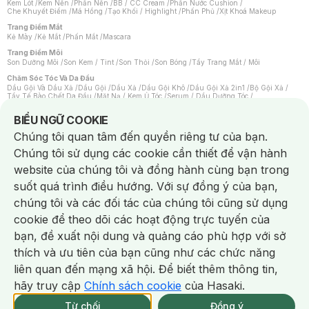
Kem Lót
/
Kem Nền
/
Phấn Nền
/
BB / CC Cream
/
Phấn Nước Cushion
/
Che Khuyết Điểm
/
Má Hồng
/
Tạo Khối / Highlight
/
Phấn Phủ
/
Xịt Khoá Makeup
Trang Điểm Mắt
Kẻ Mày
/
Kẻ Mắt
/
Phấn Mắt
/
Mascara
Trang Điểm Môi
Son Dưỡng Môi
/
Son Kem / Tint
/
Son Thỏi
/
Son Bóng
/
Tẩy Trang Mắt / Môi
Chăm Sóc Tóc Và Da Đầu
Dầu Gội Và Dầu Xả
/
Dầu Gội
/
Dầu Xả
/
Dầu Gội Khô
/
Dầu Gội Xả 2in1
/
Bộ Gội Xả
/
Tẩy Tế Bào Chết Da Đầu
/
Mặt Nạ / Kem Ủ Tóc
/
Serum / Dầu Dưỡng Tóc
/
Xịt Dưỡng Tóc
/
Thuốc Nhuộm Tóc
/
Sản Phẩm Tạo Kiểu Tóc
/
Dụng Cụ Chăm Sóc Tóc
/
Máy Sấy Tóc
/
Lược
/
Bộ Chăm Sóc Tóc
/
Phụ Kiện Tóc
Notice about cookies usage
BIỂU NGỮ COOKIE
Chăm Sóc Cơ Thể
Chúng tôi quan tâm đến quyền riêng tư của bạn.
Kem Tẩy Lông
/
Dụng Cụ Tẩy Lông
Chúng tôi sử dụng các cookie cần thiết để vận hành
Nước Hoa
Nước Hoa Nữ
/
Nước Hoa Nam
/
Nước Hoa Cao Cấp
/
Xịt Thơm Toàn Thân
/
website của chúng tôi và đồng hành cùng bạn trong
Nước Hoa Vùng Kín
suốt quá trình điều hướng. Với sự đồng ý của bạn,
Chăm Sóc Cá Nhân
Chống Muỗi
/
Khẩu Trang
/
Máy Massage
/
Mặt Nạ Xông Hơi
/
Nước Rửa Tay
/
chúng tôi và các đối tác của chúng tôi cũng sử dụng
Sản Phẩm Chăm Sóc Khác
/
Bàn Chải Đánh Răng
/
Bàn Chải Điện
/
Hỗ Trợ Trắng Răng
/
Kem Đánh Răng
/
Máy Tăm Nước
/
Nước Súc Miệng
/
cookie để theo dõi các hoạt động trực tuyến của
Tăm / Chỉ Nha Khoa
/
Xịt Thơm Miệng
/
Dung Dịch Vệ Sinh
/
Dưỡng Vùng Kín
/
Khăn Ướt Vệ Sinh Vùng Kín
/
Băng Vệ Sinh
/
Tampon
/
Bọt Cạo Râu
/
Dao Cạo Râu
/
bạn, đề xuất nội dung và quảng cáo phù hợp với sở
Máy Cạo Râu
Chat i
thích và ưu tiên của bạn cũng như các chức năng
Vấn Đề Về Da
Da Dầu / Lỗ Chân Lông To
/
Da Khô / Mất Nước
/
Da Lão Hóa
/
Da Mụn
/
liên quan đến mạng xã hội. Để biết thêm thông tin,
Da Nhạy Cảm / Kích Ứng
/
Da Xỉn Màu
/
Thâm / Nám / Tàn Nhang
/
Quầng Thâm & Bọng Mắt
/
Sẹo
/
Viêm Da Cơ Địa
hãy truy cập
Chính sách cookie
của Hasaki.
Giao Nhanh Miễn Phí 2H.
Dụng Cụ / Phụ Kiện Chăm Sóc Da
tại 337 Chi Nhánh (Trễ tặng 100K)
Từ chối
Đồng ý
Bông Tẩy Trang
/
Khăn Lau Mặt Khô
/
Dụng Cụ / Máy Rửa Mặt
/
Máy Chăm Sóc Da
/