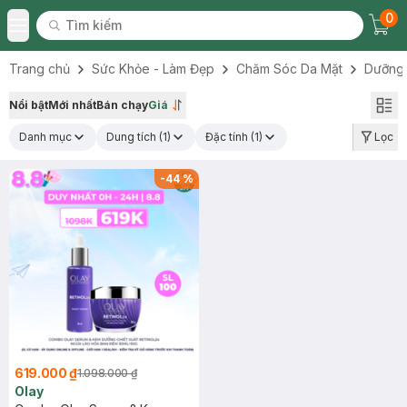
0
Tìm kiếm
Chec
Tìm kiếm
Toggle Menu
Trang chủ
Sức Khỏe - Làm Đẹp
Chăm Sóc Da Mặt
Dưỡng
Nổi bật
Mới nhất
Bán chạy
Giá
Danh mục
Dung tích
(1)
Đặc tính
(1)
Lọc
-
44
%
619.000 ₫
1.098.000 ₫
Olay