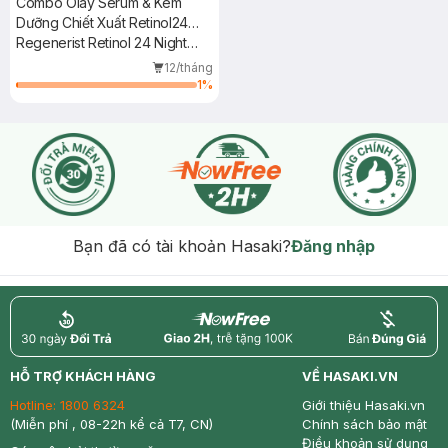
Combo Olay Serum & Kem
Dưỡng Chiết Xuất Retinol24
Ngừa Lão Hóa Ban Đêm
Regenerist Retinol 24 Night
30ml+50g
Serum Fragrance-Free +
12/tháng
Moisturiser
1
%
Bạn đã có tài khoản Hasaki?
Đăng nhập
return
nowfree
price
HỖ TRỢ KHÁCH HÀNG
VỀ HASAKI.VN
Hotline:
1800 6324
Giới thiệu Hasaki.vn
(Miễn phí , 08-22h kể cả T7, CN)
Chính sách bảo mật
Điều khoản sử dụng