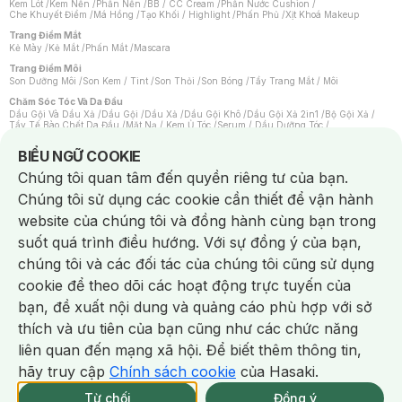
Kem Lót
/
Kem Nền
/
Phấn Nền
/
BB / CC Cream
/
Phấn Nước Cushion
/
Che Khuyết Điểm
/
Má Hồng
/
Tạo Khối / Highlight
/
Phấn Phủ
/
Xịt Khoá Makeup
Trang Điểm Mắt
Kẻ Mày
/
Kẻ Mắt
/
Phấn Mắt
/
Mascara
Trang Điểm Môi
Son Dưỡng Môi
/
Son Kem / Tint
/
Son Thỏi
/
Son Bóng
/
Tẩy Trang Mắt / Môi
Chăm Sóc Tóc Và Da Đầu
Dầu Gội Và Dầu Xả
/
Dầu Gội
/
Dầu Xả
/
Dầu Gội Khô
/
Dầu Gội Xả 2in1
/
Bộ Gội Xả
/
Tẩy Tế Bào Chết Da Đầu
/
Mặt Nạ / Kem Ủ Tóc
/
Serum / Dầu Dưỡng Tóc
/
Xịt Dưỡng Tóc
/
Thuốc Nhuộm Tóc
/
Sản Phẩm Tạo Kiểu Tóc
/
Dụng Cụ Chăm Sóc Tóc
/
Máy Sấy Tóc
/
Lược
/
Bộ Chăm Sóc Tóc
/
Phụ Kiện Tóc
Notice about cookies usage
BIỂU NGỮ COOKIE
Chăm Sóc Cơ Thể
Chúng tôi quan tâm đến quyền riêng tư của bạn.
Kem Tẩy Lông
/
Dụng Cụ Tẩy Lông
Chúng tôi sử dụng các cookie cần thiết để vận hành
Nước Hoa
Nước Hoa Nữ
/
Nước Hoa Nam
/
Nước Hoa Cao Cấp
/
Xịt Thơm Toàn Thân
/
website của chúng tôi và đồng hành cùng bạn trong
Nước Hoa Vùng Kín
suốt quá trình điều hướng. Với sự đồng ý của bạn,
Chăm Sóc Cá Nhân
Chống Muỗi
/
Khẩu Trang
/
Máy Massage
/
Mặt Nạ Xông Hơi
/
Nước Rửa Tay
/
chúng tôi và các đối tác của chúng tôi cũng sử dụng
Sản Phẩm Chăm Sóc Khác
/
Bàn Chải Đánh Răng
/
Bàn Chải Điện
/
Hỗ Trợ Trắng Răng
/
Kem Đánh Răng
/
Máy Tăm Nước
/
Nước Súc Miệng
/
cookie để theo dõi các hoạt động trực tuyến của
Tăm / Chỉ Nha Khoa
/
Xịt Thơm Miệng
/
Dung Dịch Vệ Sinh
/
Dưỡng Vùng Kín
/
Khăn Ướt Vệ Sinh Vùng Kín
/
Băng Vệ Sinh
/
Tampon
/
Bọt Cạo Râu
/
Dao Cạo Râu
/
bạn, đề xuất nội dung và quảng cáo phù hợp với sở
Máy Cạo Râu
Chat i
thích và ưu tiên của bạn cũng như các chức năng
Vấn Đề Về Da
Da Dầu / Lỗ Chân Lông To
/
Da Khô / Mất Nước
/
Da Lão Hóa
/
Da Mụn
/
liên quan đến mạng xã hội. Để biết thêm thông tin,
Da Nhạy Cảm / Kích Ứng
/
Da Xỉn Màu
/
Thâm / Nám / Tàn Nhang
/
Quầng Thâm & Bọng Mắt
/
Sẹo
/
Viêm Da Cơ Địa
hãy truy cập
Chính sách cookie
của Hasaki.
Giao Nhanh Miễn Phí 2H.
Dụng Cụ / Phụ Kiện Chăm Sóc Da
tại 339 Chi Nhánh (Trễ tặng 100K)
Từ chối
Đồng ý
Bông Tẩy Trang
/
Khăn Lau Mặt Khô
/
Dụng Cụ / Máy Rửa Mặt
/
Máy Chăm Sóc Da
/