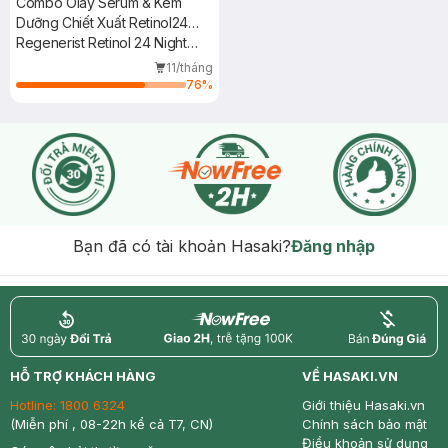
Combo Olay Serum & Kem
Dưỡng Chiết Xuất Retinol24
Ngừa Lão Hóa Ban Đêm
Regenerist Retinol 24 Night
30ml+50g
Serum Fragrance-Free +
11/tháng
Moisturiser
76
%
Bạn đã có tài khoản Hasaki?
Đăng nhập
return
nowfree
price
HỖ TRỢ KHÁCH HÀNG
VỀ HASAKI.VN
Hotline:
1800 6324
Giới thiệu Hasaki.vn
(Miễn phí , 08-22h kể cả T7, CN)
Chính sách bảo mật
Điều khoản sử dụng