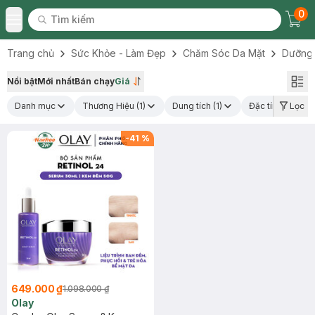
0
Tìm kiếm
Chec
Tìm kiếm
Toggle Menu
Trang chủ
Sức Khỏe - Làm Đẹp
Chăm Sóc Da Mặt
Dưỡng
Nổi bật
Mới nhất
Bán chạy
Giá
Danh mục
Thương Hiệu
(1)
Dung tích
(1)
Đặc tính
(1)
Lọc
-
41
%
649.000 ₫
1.098.000 ₫
Olay