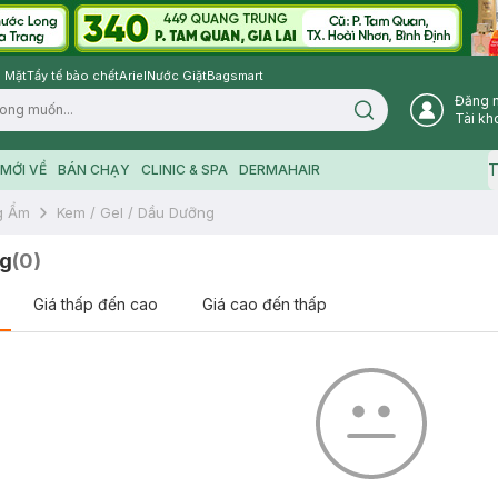
 Mặt
Tẩy tế bào chết
Ariel
Nước Giặt
Bagsmart
Đăng 
Search icon
Tài kh
T
MỚI VỀ
BÁN CHẠY
CLINIC & SPA
DERMAHAIR
g Ẩm
Kem / Gel / Dầu Dưỡng
ng
(
0
)
Giá thấp đến cao
Giá cao đến thấp