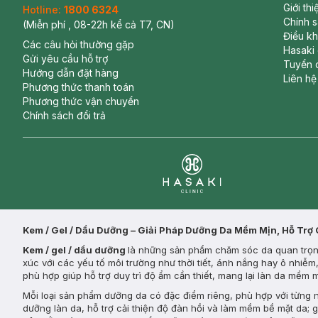
Giới th
Hotline:
1800 6324
Chính 
(Miễn phí , 08-22h kể cả T7, CN)
Điều k
Các câu hỏi thường gặp
Hasaki
Gửi yêu cầu hỗ trợ
Tuyển 
Hướng dẫn đặt hàng
Liên hệ
Phương thức thanh toán
Phương thức vận chuyển
Chính sách đổi trả
Clinic
Kem / Gel / Dầu Dưỡng – Giải Pháp Dưỡng Da Mềm Mịn, Hỗ Trợ
Kem / gel / dầu dưỡng
là những sản phẩm chăm sóc da quan trọng
xúc với các yếu tố môi trường như thời tiết, ánh nắng hay ô nhiễ
phù hợp giúp hỗ trợ duy trì độ ẩm cần thiết, mang lại làn da mềm
Mỗi loại sản phẩm dưỡng da có đặc điểm riêng, phù hợp với từng
dưỡng làn da, hỗ trợ cải thiện độ đàn hồi và làm mềm bề mặt da; 