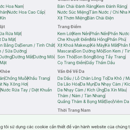
ớc Hoa Nam
Bàn Chải Đánh Răng
Kem Đánh Răng
Thân
Nước Hoa Cao Cấp
Nước Súc Miệng
Tăm Nước / Chỉ Nha 
Kín
Xịt Thơm Miệng
Bàn Chải Điện
Mặt
Trang Điểm
ữa Rửa Mặt
Kem Lót
Kem Nền
Phấn Nền
Phấn Nước
t Da Mặt
Che Khuyết Điểm
Má Hồng
Phấn Phủ
ân Bằng Da
Serum / Tinh Chất
Xịt Khoá Makeup
Kẻ Mày
Kẻ Mắt
Phấn 
n / Sữa Dưỡng
Mascara
Son Dưỡng Môi
Son Kem / Tin
 Dưỡng
Dưỡng Mắt
Dưỡng Môi
Son Thỏi
Son Bóng
Bông Tẩy Trang
Mặt
Cọ Trang Điểm
Giấy Thấm Dầu
 Khỏe
Vấn Đề Về Da
ân
Chống Muỗi
Khẩu Trang
Da Dầu / Lỗ Chân Lông To
Da Khô / M
t Nạ Xông Hơi
Da Lão Hóa
Da Mụn
Da Nhạy Cảm / Kí
g
Nước Rửa Tay / Diệt Khuẩn
Da Nhạy Cảm / Kích Ứng
Da Xỉn Màu
Thâm / Nám / Tàn Nhang
Quầng Thâm & Bọng Mắt
Sẹo
Viêm Da
Thời Trang Nam
ữ
Áo Hai Dây Nữ
Áo Polo Nữ
Áo Polo Nam
Áo Thun Nam
Áo Tank T
Tank Top Nữ
Quần Dài Nữ
Quần Lót Nam
Quần Short Nam
g tôi sử dụng các cookie cần thiết để vận hành website của chúng t
n Short Nữ