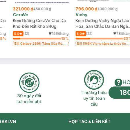
321.000 ₫
796.000 ₫
450.000 ₫
1.300.000 ₫
CeraVe
Vichy
Dịu
Kem Dưỡng CeraVe Cho Da
Kem Dưỡng Vichy Ngừa Lão
ng
Khô Đến Rất Khô 340g
Hóa, Săn Chắc Da Ban Ngà
50ml
áng
(12)
196/tháng
(22)
78/thán
5.0
5.0
29
%
15
%
30
Bill Cerave 299K Tặng Sữa Rửa
Bill 599K Vichy tặng Ly thủy tinh
Mặt Cerave 30ml (SL có hạn)
trị giá 200K (SL có hạn)
HO
18
n phí 2H
30 ngày đổi trả miễn phí
Thương hiệu uy 
Thương hiệu
30 ngày đổi
uy tín toàn
trả miễn phí
cầu
SAKI.VN
HỢP TÁC & LIÊN KẾT