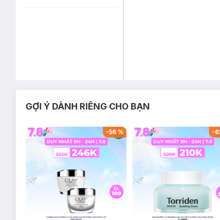
GỢI Ý DÀNH RIÊNG CHO BẠN
-
45
%
-
56
%
-
6