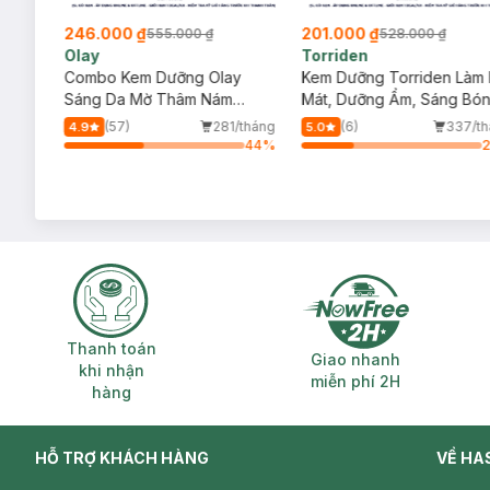
246.000 ₫
201.000 ₫
555.000 ₫
528.000 ₫
Olay
Torriden
ous
Combo Kem Dưỡng Olay
Kem Dưỡng Torriden Làm 
 Ban
Sáng Da Mờ Thâm Nám
Mát, Dưỡng Ẩm, Sáng Bó
Ngày Và Đêm 50gx2
Da 100ml
/tháng
(57)
281/tháng
(6)
337/th
4.9
5.0
78
%
44
%
Thanh toán khi nhận hàng
Giao nhanh miễ
Thanh toán
Giao nhanh
khi nhận
miễn phí 2H
hàng
HỖ TRỢ KHÁCH HÀNG
VỀ HA