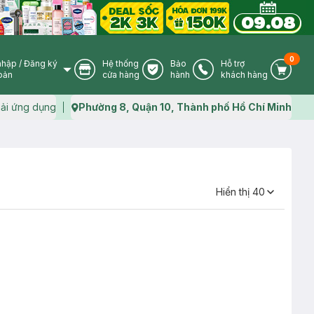
0
nhập
/
Đăng ký
Hệ thống
Bảo
Hỗ trợ
User Icon
Store Icon
Warranty Icon
Phone Icon
Cart I
oản
cửa hàng
hành
khách hàng
ải ứng dụng
Phường 8, Quận 10, Thành phố Hồ Chí Minh
Map icon
Hiển thị
40