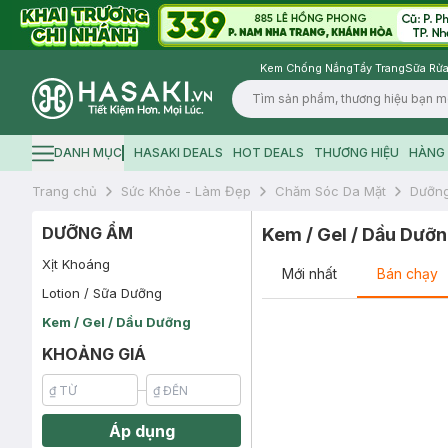
Kem Chống Nắng
Tẩy Trang
Sữa Rửa
Logo
DANH MỤC
HASAKI DEALS
HOT DEALS
THƯƠNG HIỆU
HÀNG 
Hamburger icon
Trang chủ
Sức Khỏe - Làm Đẹp
Chăm Sóc Da Mặt
Dưỡn
DƯỠNG ẨM
Kem / Gel / Dầu Dưỡ
Xịt Khoáng
Mới nhất
Bán chạy
Lotion / Sữa Dưỡng
Kem / Gel / Dầu Dưỡng
KHOẢNG GIÁ
Áp dụng