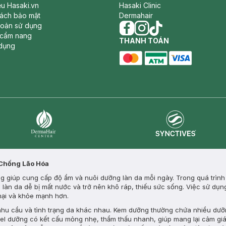
iệu Hasaki.vn
Hasaki Clinic
sách bảo mật
Dermahair
hoản sử dụng
 cẩm nang
facebook
THANH TOÁN
instagram
tiktok
dụng
master card
ATM card
visa card
Synctives
Dermahair
 Chống Lão Hóa
 giúp cung cấp độ ẩm và nuôi dưỡng làn da mỗi ngày. Trong quá trình s
m, làn da dễ bị mất nước và trở nên khô ráp, thiếu sức sống. Việc sử d
 mại và khỏe mạnh hơn.
 nhu cầu và tình trạng da khác nhau. Kem dưỡng thường chứa nhiều dưỡ
gel dưỡng có kết cấu mỏng nhẹ, thẩm thấu nhanh, giúp mang lại cảm giá