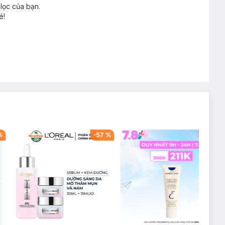
lọc của bạn.
é!
%
-
57
%
-
42
%