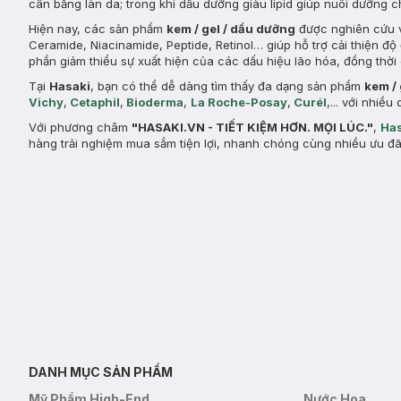
cân bằng làn da; trong khi dầu dưỡng giàu lipid giúp nuôi dưỡng 
Hiện nay, các sản phẩm
kem / gel / dầu dưỡng
được nghiên cứu v
Ceramide, Niacinamide, Peptide, Retinol… giúp hỗ trợ cải thiện đ
phần giảm thiểu sự xuất hiện của các dấu hiệu lão hóa, đồng thời 
Tại
Hasaki
, bạn có thể dễ dàng tìm thấy đa dạng sản phẩm
kem /
Vichy
,
Cetaphil
,
Bioderma
,
La Roche-Posay
,
Curél
,... với nhi
Với phương châm
"HASAKI.VN - TIẾT KIỆM HƠN. MỌI LÚC."
,
Has
hàng trải nghiệm mua sắm tiện lợi, nhanh chóng cùng nhiều ưu đã
DANH MỤC SẢN PHẨM
Mỹ Phẩm High-End
Nước Hoa