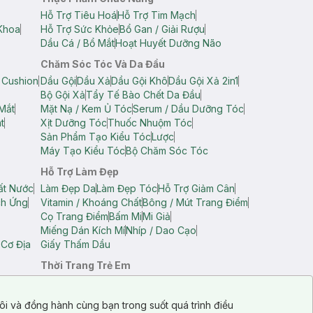
Hỗ Trợ Tiêu Hoá
Hỗ Trợ Tim Mạch
Khoa
Hỗ Trợ Sức Khỏe
Bổ Gan / Giải Rượu
Dầu Cá / Bổ Mắt
Hoạt Huyết Dưỡng Não
Chăm Sóc Tóc Và Da Đầu
 Cushion
Dầu Gội
Dầu Xả
Dầu Gội Khô
Dầu Gội Xả 2in1
Bộ Gội Xả
Tẩy Tế Bào Chết Da Đầu
Mắt
Mặt Nạ / Kem Ủ Tóc
Serum / Dầu Dưỡng Tóc
t
Xịt Dưỡng Tóc
Thuốc Nhuộm Tóc
Sản Phẩm Tạo Kiểu Tóc
Lược
Máy Tạo Kiểu Tóc
Bộ Chăm Sóc Tóc
Hỗ Trợ Làm Đẹp
ất Nước
Làm Đẹp Da
Làm Đẹp Tóc
Hỗ Trợ Giảm Cân
ch Ứng
Vitamin / Khoáng Chất
Bông / Mút Trang Điểm
Cọ Trang Điểm
Bấm Mi
Mi Giả
Miếng Dán Kích Mí
Nhíp / Dao Cạo
 Cơ Địa
Giấy Thấm Dầu
Thời Trang Trẻ Em
op Nam
Áo Dây Trẻ Em
Áo Thun Trẻ Em
Áo Sát Nách Trẻ Em
Quần Short Trẻ Em
ôi và đồng hành cùng bạn trong suốt quá trình điều