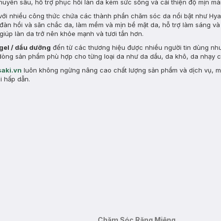
chuyên sâu, hỗ trợ phục hồi làn da kém sức sống và cải thiện độ mịn m
ới nhiều công thức chứa các thành phần chăm sóc da nổi bật như Hyal
ộ đàn hồi và săn chắc da, làm mềm và mịn bề mặt da, hỗ trợ làm sáng v
giúp làn da trở nên khỏe mạnh và tươi tắn hơn.
 gel / dầu dưỡng
đến từ các thương hiệu được nhiều người tin dùng nh
ều dòng sản phẩm phù hợp cho từng loại da như da dầu, da khô, da nhạy
aki.vn
luôn không ngừng nâng cao chất lượng sản phẩm và dịch vụ, 
i hấp dẫn.
Chăm Sóc Răng Miệng