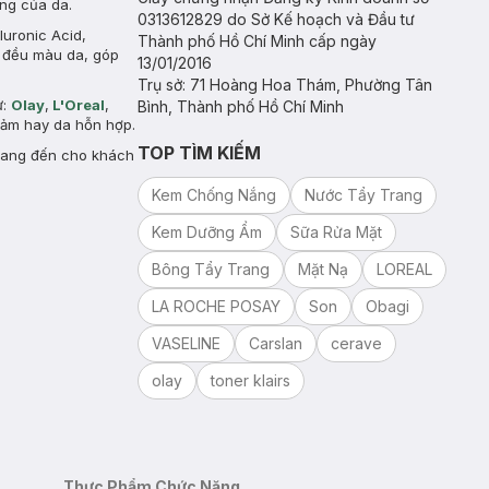
àng của da.
0313612829 do Sở Kế hoạch và Đầu tư
uronic Acid,
Thành phố Hồ Chí Minh cấp ngày
à đều màu da, góp
13/01/2016
Trụ sở: 71 Hoàng Hoa Thám, Phường Tân
ư:
Olay
,
L'Oreal
,
Bình, Thành phố Hồ Chí Minh
 cảm hay da hỗn hợp.
TOP TÌM KIẾM
mang đến cho khách
Kem Chống Nắng
Nước Tẩy Trang
Kem Dưỡng Ẩm
Sữa Rửa Mặt
Bông Tẩy Trang
Mặt Nạ
LOREAL
LA ROCHE POSAY
Son
Obagi
VASELINE
Carslan
cerave
olay
toner klairs
Thực Phẩm Chức Năng