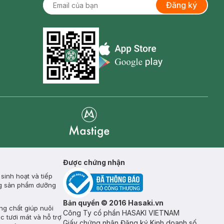
Đăng ký
Appstore icon
Goolge Play icon
Mastige
Được chứng nhận
inh hoạt và tiếp
ụng sản phẩm dưỡng
Bản quyền © 2016 Hasaki.vn
ng chất giúp nuôi
Công Ty cổ phần HASAKI VIETNAM
c tươi mát và hỗ trợ
Giấy chứng nhận Đăng ký Kinh doanh số