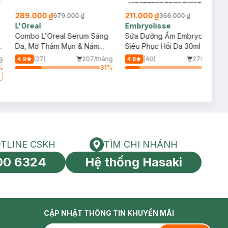
289.000 ₫
211.000 ₫
679.000 ₫
366.000 ₫
L'Oreal
Embryolisse
Combo L'Oreal Serum Sáng
Sữa Dưỡng Ẩm Embryolisse
y
Da, Mờ Thâm Mụn & Nám
Siêu Phục Hồi Da 30ml
30ml + 2 Kem Dưỡng Mờ
g
(27)
207/tháng
(40)
279/tháng
4.9
4.8
Thâm Nám Ban Ngày 15ml
%
31
%
17
%
TLINE CSKH
TÌM CHI NHÁNH
HOTLINE CSKH
Tìm chi nhánh
00 6324
Hệ thống Hasaki
tín toàn cầu
CẬP NHẬT THÔNG TIN KHUYẾN MÃI