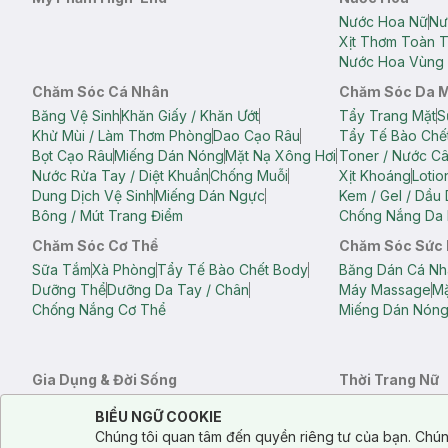
Nước Hoa Nữ
Nư
Xịt Thơm Toàn 
Nước Hoa Vùng 
Chăm Sóc Cá Nhân
Chăm Sóc Da 
Băng Vệ Sinh
Khăn Giấy / Khăn Ướt
Tẩy Trang Mặt
S
Khử Mùi / Làm Thơm Phòng
Dao Cạo Râu
Tẩy Tế Bào Chế
Bọt Cạo Râu
Miếng Dán Nóng
Mặt Nạ Xông Hơi
Toner / Nước C
Nước Rửa Tay / Diệt Khuẩn
Chống Muỗi
Xịt Khoáng
Lotio
Dung Dịch Vệ Sinh
Miếng Dán Ngực
Kem / Gel / Dầu
Bông / Mút Trang Điểm
Chống Nắng Da 
Chăm Sóc Cơ Thể
Chăm Sóc Sức
Sữa Tắm
Xà Phòng
Tẩy Tế Bào Chết Body
Băng Dán Cá Nh
Dưỡng Thể
Dưỡng Da Tay / Chân
Máy Massage
Mặ
Chống Nắng Cơ Thể
Miếng Dán Nón
Gia Dụng & Đời Sống
Thời Trang Nữ
Khăn Tắm
Bông Tắm / Phụ Kiện Tắm
Áo Crop Top N
Notice about cookies usage
Cookie Consent
BIỂU NGỮ COOKIE
Phụ Kiện Điện Thoại
Quạt Cầm Tay / Quạt Mini
Áo Thun Nữ
Áo 
Chúng tôi quan tâm đến quyền riêng tư của bạn. Chún
Khử Mùi / Làm Thơm Phòng
Nước Giặt
Nước Xả
Quần Lót Nữ
Quầ