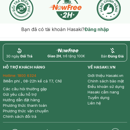
Bạn đã có tài khoản Hasaki?
Đăng nhập
return
nowfree
price
HỖ TRỢ KHÁCH HÀNG
VỀ HASAKI.VN
Hotline:
1800 6324
Giới thiệu Hasaki.vn
(Miễn phí , 08-22h kể cả T7, CN)
Chính sách bảo mật
Điều khoản sử dụng
Các câu hỏi thường gặp
Hasaki cẩm nang
Gửi yêu cầu hỗ trợ
Tuyển dụng
Hướng dẫn đặt hàng
Liên hệ
Phương thức thanh toán
Phương thức vận chuyển
Chính sách đổi trả