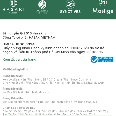
Synctives
Clinic
Dermahair
Mastige
Bản quyền © 2016 Hasaki.vn
Công Ty cổ phần HASAKI VIETNAM
Hotline:
1800 6324
Giấy chứng nhận Đăng ký Kinh doanh số 0313612829 do Sở Kế
hoạch và Đầu tư Thành phố Hồ Chí Minh cấp ngày 13/01/2016
Xem tất cả cửa hàng
Mỹ Phẩm High-End
Trang Điểm Mặt
Kem Lót
/
Kem Nền
/
Phấn Nền
/
BB / CC Cream
/
Phấn Nước Cushion
/
Che Khuyết Điểm
/
Má Hồng
/
Tạo Khối / Highlight
/
Phấn Phủ
/
Xịt Khoá Makeup
Trang Điểm Mắt
Kẻ Mày
/
Kẻ Mắt
/
Phấn Mắt
/
Mascara
Trang Điểm Môi
Son Dưỡng Môi
/
Son Kem / Tint
/
Son Thỏi
/
Son Bóng
/
Tẩy Trang Mắt / Môi
Chăm Sóc Tóc Và Da Đầu
Dầu Gội Và Dầu Xả
/
Dầu Gội
/
Dầu Xả
/
Dầu Gội Khô
/
Dầu Gội Xả 2in1
/
Bộ Gội Xả
/
Tẩy Tế Bào Chết Da Đầu
/
Mặt Nạ / Kem Ủ Tóc
/
Serum / Dầu Dưỡng Tóc
/