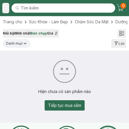
0
Tìm kiếm
Chec
Tìm kiếm
Toggle Menu
Trang chủ
Sức Khỏe - Làm Đẹp
Chăm Sóc Da Mặt
Dưỡng
Nổi bật
Mới nhất
Bán chạy
Giá
Danh mục
Lọc
Hiện chưa có sản phẩm nào
Tiếp tục mua sắm