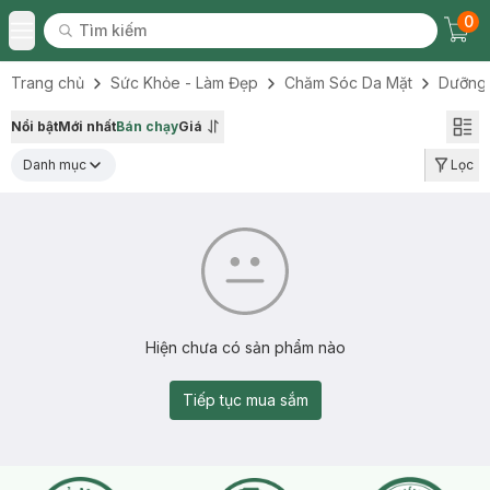
0
Tìm kiếm
Chec
Tìm kiếm
Toggle Menu
Trang chủ
Sức Khỏe - Làm Đẹp
Chăm Sóc Da Mặt
Dưỡng
Nổi bật
Mới nhất
Bán chạy
Giá
Danh mục
Lọc
Hiện chưa có sản phẩm nào
Tiếp tục mua sắm