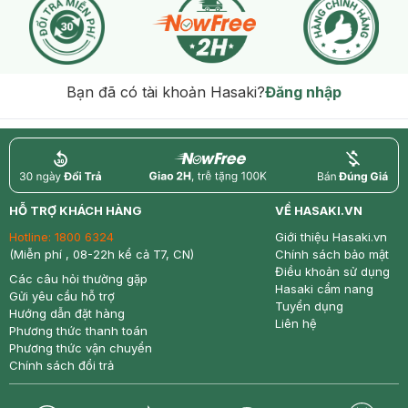
Bạn đã có tài khoản Hasaki?
Đăng nhập
return
nowfree
price
HỖ TRỢ KHÁCH HÀNG
VỀ HASAKI.VN
Hotline:
1800 6324
Giới thiệu Hasaki.vn
(Miễn phí , 08-22h kể cả T7, CN)
Chính sách bảo mật
Điều khoản sử dụng
Các câu hỏi thường gặp
Hasaki cẩm nang
Gửi yêu cầu hỗ trợ
Tuyển dụng
Hướng dẫn đặt hàng
Liên hệ
Phương thức thanh toán
Phương thức vận chuyển
Chính sách đổi trả