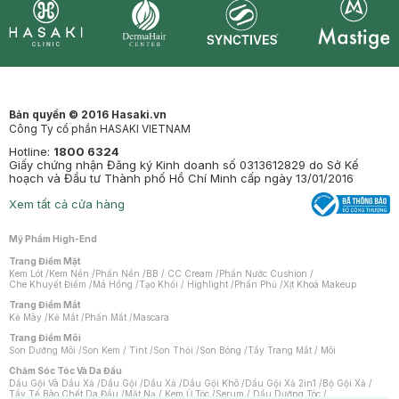
Synctives
Clinic
Dermahair
Mastige
Bản quyền © 2016 Hasaki.vn
Công Ty cổ phần HASAKI VIETNAM
Hotline:
1800 6324
Giấy chứng nhận Đăng ký Kinh doanh số 0313612829 do Sở Kế
hoạch và Đầu tư Thành phố Hồ Chí Minh cấp ngày 13/01/2016
Xem tất cả cửa hàng
Mỹ Phẩm High-End
Trang Điểm Mặt
Kem Lót
/
Kem Nền
/
Phấn Nền
/
BB / CC Cream
/
Phấn Nước Cushion
/
Che Khuyết Điểm
/
Má Hồng
/
Tạo Khối / Highlight
/
Phấn Phủ
/
Xịt Khoá Makeup
Trang Điểm Mắt
Kẻ Mày
/
Kẻ Mắt
/
Phấn Mắt
/
Mascara
Trang Điểm Môi
Son Dưỡng Môi
/
Son Kem / Tint
/
Son Thỏi
/
Son Bóng
/
Tẩy Trang Mắt / Môi
Chăm Sóc Tóc Và Da Đầu
Dầu Gội Và Dầu Xả
/
Dầu Gội
/
Dầu Xả
/
Dầu Gội Khô
/
Dầu Gội Xả 2in1
/
Bộ Gội Xả
/
Tẩy Tế Bào Chết Da Đầu
/
Mặt Nạ / Kem Ủ Tóc
/
Serum / Dầu Dưỡng Tóc
/