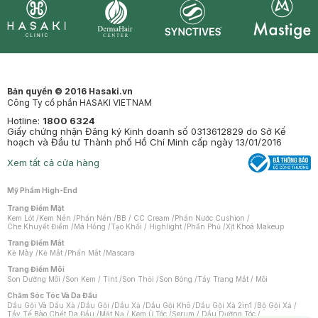
Synctives
Clinic
Dermahair
Mastige
Bản quyền © 2016 Hasaki.vn
Công Ty cổ phần HASAKI VIETNAM
Hotline:
1800 6324
Giấy chứng nhận Đăng ký Kinh doanh số 0313612829 do Sở Kế
hoạch và Đầu tư Thành phố Hồ Chí Minh cấp ngày 13/01/2016
Xem tất cả cửa hàng
Mỹ Phẩm High-End
Trang Điểm Mặt
Kem Lót
/
Kem Nền
/
Phấn Nền
/
BB / CC Cream
/
Phấn Nước Cushion
/
Che Khuyết Điểm
/
Má Hồng
/
Tạo Khối / Highlight
/
Phấn Phủ
/
Xịt Khoá Makeup
Trang Điểm Mắt
Kẻ Mày
/
Kẻ Mắt
/
Phấn Mắt
/
Mascara
Trang Điểm Môi
Son Dưỡng Môi
/
Son Kem / Tint
/
Son Thỏi
/
Son Bóng
/
Tẩy Trang Mắt / Môi
Chăm Sóc Tóc Và Da Đầu
Dầu Gội Và Dầu Xả
/
Dầu Gội
/
Dầu Xả
/
Dầu Gội Khô
/
Dầu Gội Xả 2in1
/
Bộ Gội Xả
/
Tẩy Tế Bào Chết Da Đầu
/
Mặt Nạ / Kem Ủ Tóc
/
Serum / Dầu Dưỡng Tóc
/