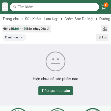
0
Tìm kiếm
Chec
Tìm kiếm
Toggle Menu
Trang chủ
Sức Khỏe - Làm Đẹp
Chăm Sóc Da Mặt
Dưỡng
Nổi bật
Mới nhất
Bán chạy
Giá
Danh mục
Lọc
Hiện chưa có sản phẩm nào
Tiếp tục mua sắm