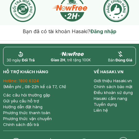
Bạn đã có tài khoản Hasaki?
Đăng nhập
return
nowfree
price
HỖ TRỢ KHÁCH HÀNG
VỀ HASAKI.VN
Hotline:
1800 6324
Giới thiệu Hasaki.vn
(Miễn phí , 08-22h kể cả T7, CN)
Chính sách bảo mật
Điều khoản sử dụng
Các câu hỏi thường gặp
Hasaki cẩm nang
Gửi yêu cầu hỗ trợ
Tuyển dụng
Hướng dẫn đặt hàng
Liên hệ
Phương thức thanh toán
Phương thức vận chuyển
Chính sách đổi trả