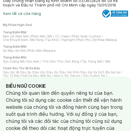
Giấy chứng nhận Đăng ký Kinh doanh số 0313612829 do Sở Kế
hoạch và Đầu tư Thành phố Hồ Chí Minh cấp ngày 13/01/2016
Xem tất cả cửa hàng
Mỹ Phẩm High-End
Trang Điểm Mặt
Kem Lót
/
Kem Nền
/
Phấn Nền
/
BB / CC Cream
/
Phấn Nước Cushion
/
Che Khuyết Điểm
/
Má Hồng
/
Tạo Khối / Highlight
/
Phấn Phủ
/
Xịt Khoá Makeup
Trang Điểm Mắt
Kẻ Mày
/
Kẻ Mắt
/
Phấn Mắt
/
Mascara
Trang Điểm Môi
Son Dưỡng Môi
/
Son Kem / Tint
/
Son Thỏi
/
Son Bóng
/
Tẩy Trang Mắt / Môi
Chăm Sóc Tóc Và Da Đầu
Dầu Gội Và Dầu Xả
/
Dầu Gội
/
Dầu Xả
/
Dầu Gội Khô
/
Dầu Gội Xả 2in1
/
Bộ Gội Xả
/
Tẩy Tế Bào Chết Da Đầu
/
Mặt Nạ / Kem Ủ Tóc
/
Serum / Dầu Dưỡng Tóc
/
Xịt Dưỡng Tóc
/
Thuốc Nhuộm Tóc
/
Sản Phẩm Tạo Kiểu Tóc
/
Dụng Cụ Chăm Sóc Tóc
/
Máy Sấy Tóc
/
Lược
/
Bộ Chăm Sóc Tóc
/
Phụ Kiện Tóc
Notice about cookies usage
BIỂU NGỮ COOKIE
Chăm Sóc Cơ Thể
Chúng tôi quan tâm đến quyền riêng tư của bạn.
Kem Tẩy Lông
/
Dụng Cụ Tẩy Lông
Chúng tôi sử dụng các cookie cần thiết để vận hành
Nước Hoa
Nước Hoa Nữ
/
Nước Hoa Nam
/
Nước Hoa Cao Cấp
/
Xịt Thơm Toàn Thân
/
website của chúng tôi và đồng hành cùng bạn trong
Nước Hoa Vùng Kín
suốt quá trình điều hướng. Với sự đồng ý của bạn,
Chăm Sóc Cá Nhân
Chống Muỗi
/
Khẩu Trang
/
Máy Massage
/
Mặt Nạ Xông Hơi
/
Nước Rửa Tay
/
chúng tôi và các đối tác của chúng tôi cũng sử dụng
Sản Phẩm Chăm Sóc Khác
/
Bàn Chải Đánh Răng
/
Bàn Chải Điện
/
Hỗ Trợ Trắng Răng
/
Kem Đánh Răng
/
Máy Tăm Nước
/
Nước Súc Miệng
/
cookie để theo dõi các hoạt động trực tuyến của
Tăm / Chỉ Nha Khoa
/
Xịt Thơm Miệng
/
Dung Dịch Vệ Sinh
/
Dưỡng Vùng Kín
/