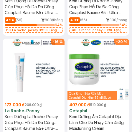
Kem Dưỡng La Roche-Posay
Kem Dưỡng La Roche-Posay
Giúp Phục Hồi Da Đa Công
Giúp Phục Hồi Da Đa Công
Dụng 40ml
Cicaplast Baume B5+ Ultra-
Dụng 100ml
Cicaplast Baume B5+ Ultra-
Repairing Soothing Balm
Repairing Soothing Balm
(56)
808/tháng
(56)
330/tháng
4.9
4.9
64
%
64
%
Bill La roche-posay 399K Tặng
Bill La roche-posay 399K Tặng
Gel rửa mặt da dầu nhạy cảm 50ml
Gel rửa mặt da dầu nhạy cảm 50ml
(SL có hạn)
(SL có hạn)
-
16
%
-
20
%
Quà tặng: Sữa Rửa Mặt
Cetaphil Dịu Nhẹ 59ml(SL có
hạn)
173.000 ₫
407.000 ₫
206.000 ₫
510.000 ₫
La Roche-Posay
Cetaphil
Kem Dưỡng La Roche-Posay
Kem Dưỡng Ẩm Cetaphil Dịu
Giúp Phục Hồi Da Đa Công
Lành Cho Da Nhạy Cảm 453g
Dụng 15ml
Cicaplast Baume B5+ Ultra-
Moisturising Cream