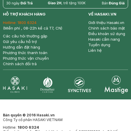
return
nowfree
price
HỖ TRỢ KHÁCH HÀNG
VỀ HASAKI.VN
Hotline:
1800 6324
Giới thiệu Hasaki.vn
(Miễn phí , 08-22h kể cả T7, CN)
Chính sách bảo mật
Điều khoản sử dụng
Các câu hỏi thường gặp
Hasaki cẩm nang
Gửi yêu cầu hỗ trợ
Tuyển dụng
Hướng dẫn đặt hàng
Liên hệ
Phương thức thanh toán
Phương thức vận chuyển
Chính sách đổi trả
Synctives
Clinic
Dermahair
Mastige
Bản quyền © 2016 Hasaki.vn
Công Ty cổ phần HASAKI VIETNAM
Hotline:
1800 6324