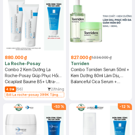
880.000 ₫
827.000 ₫
1.034.000 ₫
La Roche-Posay
Torriden
Combo 2 Kem Dưỡng La
Combo Torriden Serum 50ml +
Roche-Posay Giúp Phục Hồi
Kem Dưỡng 80ml Làm Dịu,
Da Đa Công Dụng 40ml
Cicaplast Baume B5+ Ultra-
Phục Hồi Da
Balanceful Cica Serum +
Repairing Soothing Balm
Cream
(56)
2/tháng
4.9
Bill La roche-posay 399K Tặng
Gel rửa mặt da dầu nhạy cảm 50ml
(SL có hạn)
-
53
%
-
12
%