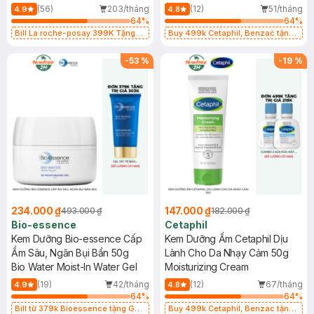
Repairing Soothing Balm
(56)
203/tháng
(12)
51/tháng
4.9
4.8
64
%
64
%
Bill La roche-posay 399K Tặng
Buy 499k Cetaphil, Benzac tặng
Gel rửa mặt da dầu nhạy cảm 50ml
Combo 2 Sữa Rửa Mặt 59ml(SL có
(SL có hạn)
hạn)
-
53
%
-
19
%
234.000 ₫
147.000 ₫
493.000 ₫
182.000 ₫
Bio-essence
Cetaphil
Kem Dưỡng Bio-essence Cấp
Kem Dưỡng Ẩm Cetaphil Dịu
Ẩm Sâu, Ngăn Bụi Bẩn 50g
Lành Cho Da Nhạy Cảm 50g
Bio Water Moist-In Water Gel
Moisturizing Cream
(19)
42/tháng
(12)
67/tháng
4.9
4.8
64
%
64
%
Bill từ 379k Bioessence tặng Gel
Buy 499k Cetaphil, Benzac tặng