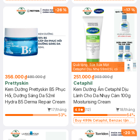
Tẩy Tế Bào Chết 60g
Combo 2 Sữa Rửa Mặt 59ml(SL có
hạn)
-
26
%
-
17
%
Quà tặng: Sữa Rửa Mặt
Cetaphil Dịu Nhẹ 59ml(SL có
hạn)
356.000 ₫
251.000 ₫
480.000 ₫
303.000 ₫
Prettyskin
Cetaphil
Kem Dưỡng Prettyskin B5 Phục
Kem Dưỡng Ẩm Cetaphil Dịu
Hồi, Dưỡng Sáng Da 52ml
Lành Cho Da Nhạy Cảm 100g
Hydra B5 Derma Repair Cream
Moisturising Cream
17/tháng
(12)
18/tháng
4.8
53
%
64
%
Buy 499k Cetaphil, Benzac tặng
Combo 2 Sữa Rửa Mặt 59ml(SL có
hạn)
-
20
%