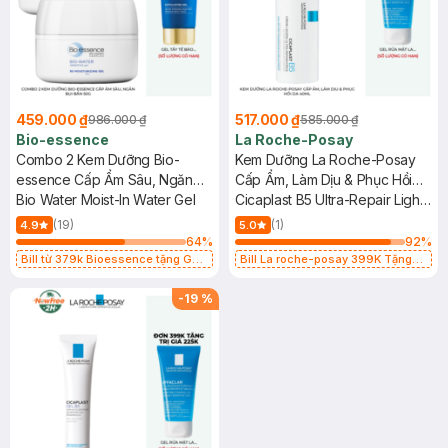
459.000 ₫
517.000 ₫
986.000 ₫
585.000 ₫
Bio-essence
La Roche-Posay
Combo 2 Kem Dưỡng Bio-
Kem Dưỡng La Roche-Posay
essence Cấp Ẩm Sâu, Ngăn
Cấp Ẩm, Làm Dịu & Phục Hồi
Bụi Bẩn 50g
Bio Water Moist-In Water Gel
Da 40ml
Cicaplast B5 Ultra-Repair Light
Cream
(19)
(1)
4.9
5.0
64
%
92
%
Bill từ 379k Bioessence tặng Gel
Bill La roche-posay 399K Tặng
Tẩy Tế Bào Chết 60g
Gel rửa mặt da dầu nhạy cảm 50ml
(SL có hạn)
-
19
%