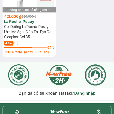
Thông báo khi có hàng online
421.000 ₫
520.000 ₫
La Roche-Posay
Gel Dưỡng La Roche-Posay
Làm Mờ Sẹo, Giúp Tái Tạo Da
40ml
Cicaplast Gel B5
(15)
4.8
64
%
Bill La roche-posay 399K Tặng
Gel rửa mặt da dầu nhạy cảm 50ml
(SL có hạn)
Bạn đã có tài khoản Hasaki?
Đăng nhập