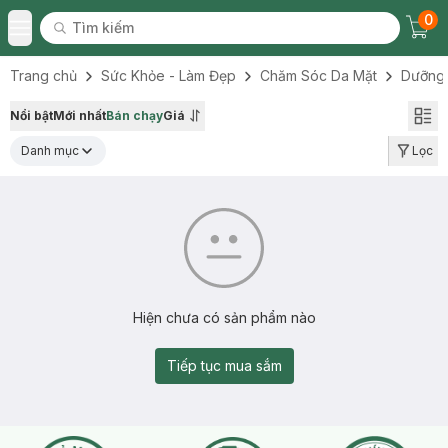
0
Tìm kiếm
Chec
Tìm kiếm
Toggle Menu
Trang chủ
Sức Khỏe - Làm Đẹp
Chăm Sóc Da Mặt
Dưỡng
Nổi bật
Mới nhất
Bán chạy
Giá
Danh mục
Lọc
Hiện chưa có sản phẩm nào
Tiếp tục mua sắm