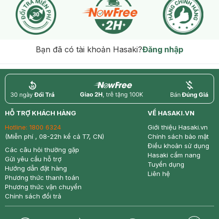
Bạn đã có tài khoản Hasaki?
Đăng nhập
return
nowfree
price
HỖ TRỢ KHÁCH HÀNG
VỀ HASAKI.VN
Hotline:
1800 6324
Giới thiệu Hasaki.vn
(Miễn phí , 08-22h kể cả T7, CN)
Chính sách bảo mật
Điều khoản sử dụng
Các câu hỏi thường gặp
Hasaki cẩm nang
Gửi yêu cầu hỗ trợ
Tuyển dụng
Hướng dẫn đặt hàng
Liên hệ
Phương thức thanh toán
Phương thức vận chuyển
Chính sách đổi trả