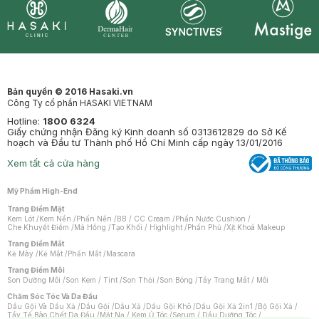
Synctives
Clinic
Dermahair
Mastige
Bản quyền © 2016 Hasaki.vn
Công Ty cổ phần HASAKI VIETNAM
Hotline:
1800 6324
Giấy chứng nhận Đăng ký Kinh doanh số 0313612829 do Sở Kế
hoạch và Đầu tư Thành phố Hồ Chí Minh cấp ngày 13/01/2016
Xem tất cả cửa hàng
Mỹ Phẩm High-End
Trang Điểm Mặt
Kem Lót
/
Kem Nền
/
Phấn Nền
/
BB / CC Cream
/
Phấn Nước Cushion
/
Che Khuyết Điểm
/
Má Hồng
/
Tạo Khối / Highlight
/
Phấn Phủ
/
Xịt Khoá Makeup
Trang Điểm Mắt
Kẻ Mày
/
Kẻ Mắt
/
Phấn Mắt
/
Mascara
Trang Điểm Môi
Son Dưỡng Môi
/
Son Kem / Tint
/
Son Thỏi
/
Son Bóng
/
Tẩy Trang Mắt / Môi
Chăm Sóc Tóc Và Da Đầu
Dầu Gội Và Dầu Xả
/
Dầu Gội
/
Dầu Xả
/
Dầu Gội Khô
/
Dầu Gội Xả 2in1
/
Bộ Gội Xả
/
Tẩy Tế Bào Chết Da Đầu
/
Mặt Nạ / Kem Ủ Tóc
/
Serum / Dầu Dưỡng Tóc
/