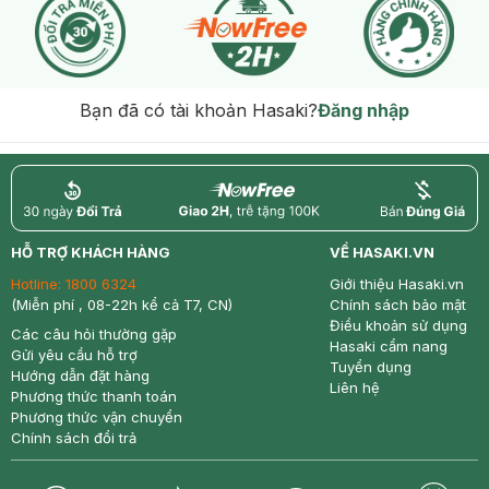
Bạn đã có tài khoản Hasaki?
Đăng nhập
return
nowfree
price
HỖ TRỢ KHÁCH HÀNG
VỀ HASAKI.VN
Hotline:
1800 6324
Giới thiệu Hasaki.vn
(Miễn phí , 08-22h kể cả T7, CN)
Chính sách bảo mật
Điều khoản sử dụng
Các câu hỏi thường gặp
Hasaki cẩm nang
Gửi yêu cầu hỗ trợ
Tuyển dụng
Hướng dẫn đặt hàng
Liên hệ
Phương thức thanh toán
Phương thức vận chuyển
Chính sách đổi trả