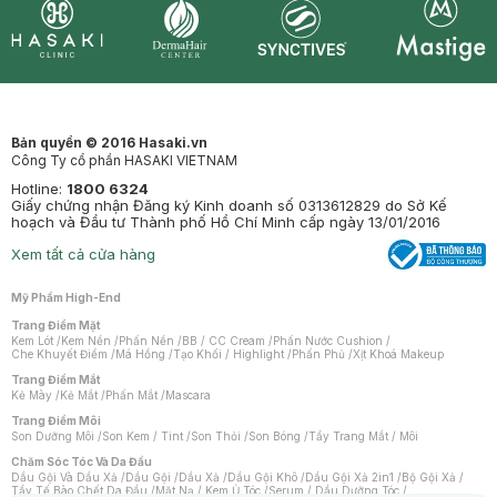
Synctives
Clinic
Dermahair
Mastige
Bản quyền © 2016 Hasaki.vn
Công Ty cổ phần HASAKI VIETNAM
Hotline:
1800 6324
Giấy chứng nhận Đăng ký Kinh doanh số 0313612829 do Sở Kế
hoạch và Đầu tư Thành phố Hồ Chí Minh cấp ngày 13/01/2016
Xem tất cả cửa hàng
Mỹ Phẩm High-End
Trang Điểm Mặt
Kem Lót
/
Kem Nền
/
Phấn Nền
/
BB / CC Cream
/
Phấn Nước Cushion
/
Che Khuyết Điểm
/
Má Hồng
/
Tạo Khối / Highlight
/
Phấn Phủ
/
Xịt Khoá Makeup
Trang Điểm Mắt
Kẻ Mày
/
Kẻ Mắt
/
Phấn Mắt
/
Mascara
Trang Điểm Môi
Son Dưỡng Môi
/
Son Kem / Tint
/
Son Thỏi
/
Son Bóng
/
Tẩy Trang Mắt / Môi
Chăm Sóc Tóc Và Da Đầu
Dầu Gội Và Dầu Xả
/
Dầu Gội
/
Dầu Xả
/
Dầu Gội Khô
/
Dầu Gội Xả 2in1
/
Bộ Gội Xả
/
Tẩy Tế Bào Chết Da Đầu
/
Mặt Nạ / Kem Ủ Tóc
/
Serum / Dầu Dưỡng Tóc
/