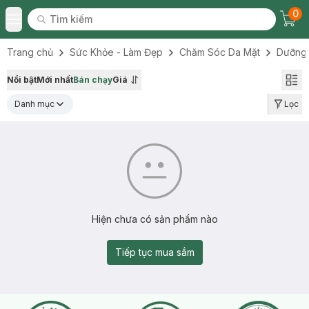
0
Tìm kiếm
Chec
Tìm kiếm
Toggle Menu
Trang chủ
Sức Khỏe - Làm Đẹp
Chăm Sóc Da Mặt
Dưỡng
Nổi bật
Mới nhất
Bán chạy
Giá
Danh mục
Lọc
Hiện chưa có sản phẩm nào
Tiếp tục mua sắm