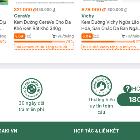
321.000 ₫
878.000 ₫
450.000 ₫
1.300.000 ₫
CeraVe
Vichy
Dịu
Kem Dưỡng CeraVe Cho Da
Kem Dưỡng Vichy Ngừa Lão
ng
Khô Đến Rất Khô 340g
Hóa, Săn Chắc Da Ban Ngà
50ml
háng
(12)
196/tháng
(22)
70/thán
5.0
5.0
46
%
74
%
64
Bill Cerave 299K Tặng Sữa Rửa
Bill 599K Vichy tặng Ly thủy tinh
Mặt Cerave 30ml (SL có hạn)
trị giá 200K (SL có hạn)
HO
18
n phí 2H
30 ngày đổi trả miễn phí
Thương hiệu uy 
Thương hiệu
30 ngày đổi
uy tín toàn
trả miễn phí
cầu
SAKI.VN
HỢP TÁC & LIÊN KẾT