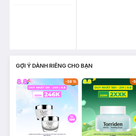
GỢI Ý DÀNH RIÊNG CHO BẠN
-
48
%
-
56
%
-
5