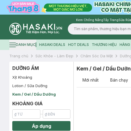
Kem Chống Nắng
Tẩy Trang
Sữa Rửa
Logo
DANH MỤC
HASAKI DEALS
HOT DEALS
THƯƠNG HIỆU
HÀNG 
Hamburger icon
Trang chủ
Sức Khỏe - Làm Đẹp
Chăm Sóc Da Mặt
Dưỡn
DƯỠNG ẨM
Kem / Gel / Dầu Dưỡ
Xịt Khoáng
Mới nhất
Bán chạy
Lotion / Sữa Dưỡng
Kem / Gel / Dầu Dưỡng
KHOẢNG GIÁ
Áp dụng