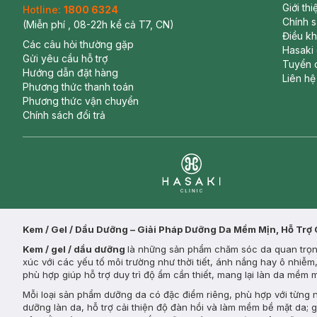
Giới th
Hotline:
1800 6324
Chính 
(Miễn phí , 08-22h kể cả T7, CN)
Điều k
Các câu hỏi thường gặp
Hasaki
Gửi yêu cầu hỗ trợ
Tuyển 
Hướng dẫn đặt hàng
Liên hệ
Phương thức thanh toán
Phương thức vận chuyển
Chính sách đổi trả
Clinic
Kem / Gel / Dầu Dưỡng – Giải Pháp Dưỡng Da Mềm Mịn, Hỗ Trợ
Kem / gel / dầu dưỡng
là những sản phẩm chăm sóc da quan trọng
xúc với các yếu tố môi trường như thời tiết, ánh nắng hay ô nhiễ
phù hợp giúp hỗ trợ duy trì độ ẩm cần thiết, mang lại làn da mềm
Mỗi loại sản phẩm dưỡng da có đặc điểm riêng, phù hợp với từng
dưỡng làn da, hỗ trợ cải thiện độ đàn hồi và làm mềm bề mặt da; 