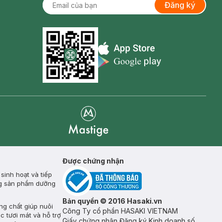
Đăng ký
Appstore icon
Goolge Play icon
Mastige
Được chứng nhận
inh hoạt và tiếp
ụng sản phẩm dưỡng
Bản quyền © 2016 Hasaki.vn
ng chất giúp nuôi
Công Ty cổ phần HASAKI VIETNAM
c tươi mát và hỗ trợ
Giấy chứng nhận Đăng ký Kinh doanh số