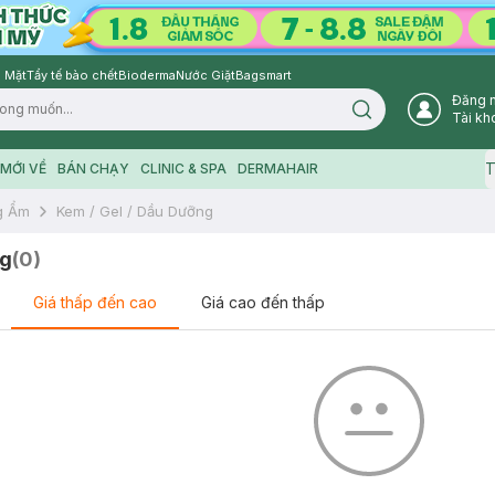
 Mặt
Tẩy tế bào chết
Bioderma
Nước Giặt
Bagsmart
Đăng 
Search icon
Tài kh
T
MỚI VỀ
BÁN CHẠY
CLINIC & SPA
DERMAHAIR
g Ẩm
Kem / Gel / Dầu Dưỡng
ng
(
0
)
Giá thấp đến cao
Giá cao đến thấp