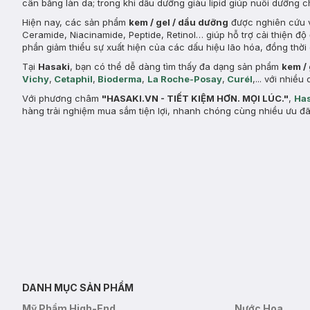
cân bằng làn da; trong khi dầu dưỡng giàu lipid giúp nuôi dưỡng 
Hiện nay, các sản phẩm
kem / gel / dầu dưỡng
được nghiên cứu v
Ceramide, Niacinamide, Peptide, Retinol… giúp hỗ trợ cải thiện đ
phần giảm thiểu sự xuất hiện của các dấu hiệu lão hóa, đồng thời 
Tại
Hasaki
, bạn có thể dễ dàng tìm thấy đa dạng sản phẩm
kem /
Vichy
,
Cetaphil
,
Bioderma
,
La Roche-Posay
,
Curél
,... với nhi
Với phương châm
"HASAKI.VN - TIẾT KIỆM HƠN. MỌI LÚC."
,
Has
hàng trải nghiệm mua sắm tiện lợi, nhanh chóng cùng nhiều ưu đã
DANH MỤC SẢN PHẨM
Mỹ Phẩm High-End
Nước Hoa