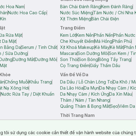
ớc Hoa Nam
Bàn Chải Đánh Răng
Kem Đánh Răng
Thân
Nước Hoa Cao Cấp
Nước Súc Miệng
Tăm Nước / Chỉ Nha 
Kín
Xịt Thơm Miệng
Bàn Chải Điện
Mặt
Trang Điểm
ữa Rửa Mặt
Kem Lót
Kem Nền
Phấn Nền
Phấn Nước
t Da Mặt
Che Khuyết Điểm
Má Hồng
Phấn Phủ
ân Bằng Da
Serum / Tinh Chất
Xịt Khoá Makeup
Kẻ Mày
Kẻ Mắt
Phấn 
n / Sữa Dưỡng
Mascara
Son Dưỡng Môi
Son Kem / Tin
 Dưỡng
Dưỡng Mắt
Dưỡng Môi
Son Thỏi
Son Bóng
Bông Tẩy Trang
Mặt
Cọ Trang Điểm
Giấy Thấm Dầu
 Khỏe
Vấn Đề Về Da
ân
Chống Muỗi
Khẩu Trang
Da Dầu / Lỗ Chân Lông To
Da Khô / M
t Nạ Xông Hơi
Da Lão Hóa
Da Mụn
Da Nhạy Cảm / Kí
g
Nước Rửa Tay / Diệt Khuẩn
Da Nhạy Cảm / Kích Ứng
Da Xỉn Màu
Thâm / Nám / Tàn Nhang
Quầng Thâm & Bọng Mắt
Sẹo
Viêm Da
Thời Trang Nam
ữ
Áo Hai Dây Nữ
Áo Polo Nữ
Áo Polo Nam
Áo Thun Nam
Áo Tank T
Tank Top Nữ
Quần Dài Nữ
Quần Lót Nam
Quần Short Nam
g tôi sử dụng các cookie cần thiết để vận hành website của chúng t
n Short Nữ