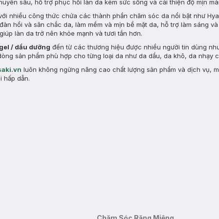
chuyên sâu, hỗ trợ phục hồi làn da kém sức sống và cải thiện độ mịn m
ới nhiều công thức chứa các thành phần chăm sóc da nổi bật như Hyal
ộ đàn hồi và săn chắc da, làm mềm và mịn bề mặt da, hỗ trợ làm sáng v
giúp làn da trở nên khỏe mạnh và tươi tắn hơn.
 gel / dầu dưỡng
đến từ các thương hiệu được nhiều người tin dùng nh
ều dòng sản phẩm phù hợp cho từng loại da như da dầu, da khô, da nhạy
aki.vn
luôn không ngừng nâng cao chất lượng sản phẩm và dịch vụ, 
i hấp dẫn.
Chăm Sóc Răng Miệng