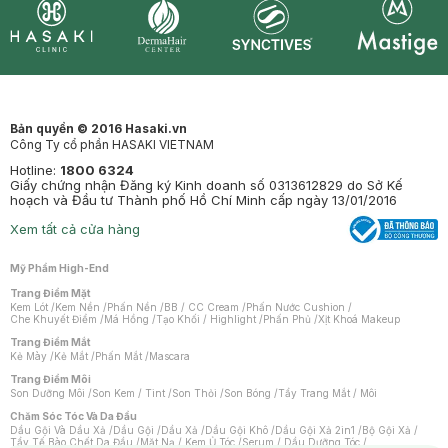
Synctives
Clinic
Dermahair
Mastige
Bản quyền © 2016 Hasaki.vn
Công Ty cổ phần HASAKI VIETNAM
Hotline:
1800 6324
Giấy chứng nhận Đăng ký Kinh doanh số 0313612829 do Sở Kế
hoạch và Đầu tư Thành phố Hồ Chí Minh cấp ngày 13/01/2016
Xem tất cả cửa hàng
Mỹ Phẩm High-End
Trang Điểm Mặt
Kem Lót
/
Kem Nền
/
Phấn Nền
/
BB / CC Cream
/
Phấn Nước Cushion
/
Che Khuyết Điểm
/
Má Hồng
/
Tạo Khối / Highlight
/
Phấn Phủ
/
Xịt Khoá Makeup
Trang Điểm Mắt
Kẻ Mày
/
Kẻ Mắt
/
Phấn Mắt
/
Mascara
Trang Điểm Môi
Son Dưỡng Môi
/
Son Kem / Tint
/
Son Thỏi
/
Son Bóng
/
Tẩy Trang Mắt / Môi
Chăm Sóc Tóc Và Da Đầu
Dầu Gội Và Dầu Xả
/
Dầu Gội
/
Dầu Xả
/
Dầu Gội Khô
/
Dầu Gội Xả 2in1
/
Bộ Gội Xả
/
Tẩy Tế Bào Chết Da Đầu
/
Mặt Nạ / Kem Ủ Tóc
/
Serum / Dầu Dưỡng Tóc
/