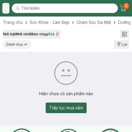
0
Tìm kiếm
Chec
Tìm kiếm
Toggle Menu
Trang chủ
Sức Khỏe - Làm Đẹp
Chăm Sóc Da Mặt
Dưỡng
Nổi bật
Mới nhất
Bán chạy
Giá
Danh mục
Lọc
Hiện chưa có sản phẩm nào
Tiếp tục mua sắm