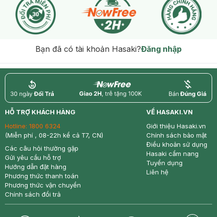
Bạn đã có tài khoản Hasaki?
Đăng nhập
return
nowfree
price
HỖ TRỢ KHÁCH HÀNG
VỀ HASAKI.VN
Hotline:
1800 6324
Giới thiệu Hasaki.vn
(Miễn phí , 08-22h kể cả T7, CN)
Chính sách bảo mật
Điều khoản sử dụng
Các câu hỏi thường gặp
Hasaki cẩm nang
Gửi yêu cầu hỗ trợ
Tuyển dụng
Hướng dẫn đặt hàng
Liên hệ
Phương thức thanh toán
Phương thức vận chuyển
Chính sách đổi trả