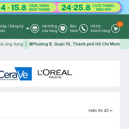
0
nhập
/
Đăng ký
Hệ thống
Bảo
Hỗ trợ
User Icon
Store Icon
Warranty Icon
Phone Icon
Cart I
oản
cửa hàng
hành
khách hàng
ải ứng dụng
Phường 8, Quận 10, Thành phố Hồ Chí Minh
Map icon
Hiển thị
40