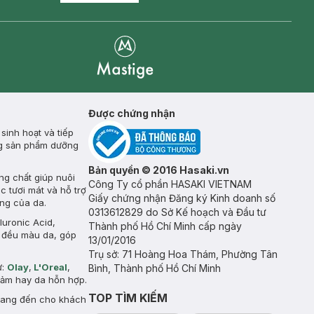
Mastige
Được chứng nhận
inh hoạt và tiếp
ụng sản phẩm dưỡng
Bản quyền © 2016 Hasaki.vn
ng chất giúp nuôi
Công Ty cổ phần HASAKI VIETNAM
c tươi mát và hỗ trợ
Giấy chứng nhận Đăng ký Kinh doanh số
àng của da.
0313612829 do Sở Kế hoạch và Đầu tư
uronic Acid,
Thành phố Hồ Chí Minh cấp ngày
à đều màu da, góp
13/01/2016
Trụ sở: 71 Hoàng Hoa Thám, Phường Tân
ư:
Olay
,
L'Oreal
,
Bình, Thành phố Hồ Chí Minh
 cảm hay da hỗn hợp.
TOP TÌM KIẾM
mang đến cho khách