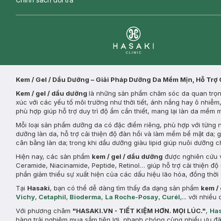
Clinic
Kem / Gel / Dầu Dưỡng – Giải Pháp Dưỡng Da Mềm Mịn, Hỗ Trợ
Kem / gel / dầu dưỡng
là những sản phẩm chăm sóc da quan trọng
xúc với các yếu tố môi trường như thời tiết, ánh nắng hay ô nhiễ
phù hợp giúp hỗ trợ duy trì độ ẩm cần thiết, mang lại làn da mềm
Mỗi loại sản phẩm dưỡng da có đặc điểm riêng, phù hợp với từng
dưỡng làn da, hỗ trợ cải thiện độ đàn hồi và làm mềm bề mặt da; 
cân bằng làn da; trong khi dầu dưỡng giàu lipid giúp nuôi dưỡng 
Hiện nay, các sản phẩm
kem / gel / dầu dưỡng
được nghiên cứu v
Ceramide, Niacinamide, Peptide, Retinol… giúp hỗ trợ cải thiện đ
phần giảm thiểu sự xuất hiện của các dấu hiệu lão hóa, đồng thời 
Tại
Hasaki
, bạn có thể dễ dàng tìm thấy đa dạng sản phẩm
kem /
Vichy
,
Cetaphil
,
Bioderma
,
La Roche-Posay
,
Curél
,... với nhi
Với phương châm
"HASAKI.VN - TIẾT KIỆM HƠN. MỌI LÚC."
,
Has
hàng trải nghiệm mua sắm tiện lợi, nhanh chóng cùng nhiều ưu đã