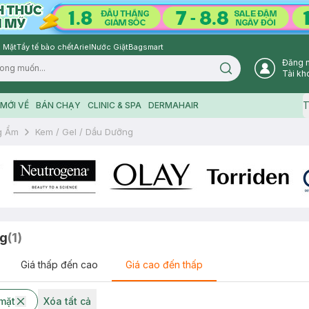
 Mặt
Tẩy tế bào chết
Ariel
Nước Giặt
Bagsmart
Đăng 
Search icon
Tài kh
T
MỚI VỀ
BÁN CHẠY
CLINIC & SPA
DERMAHAIR
g Ẩm
Kem / Gel / Dầu Dưỡng
ng
(
1
)
Giá thấp đến cao
Giá cao đến thấp
mặt
Xóa tất cả