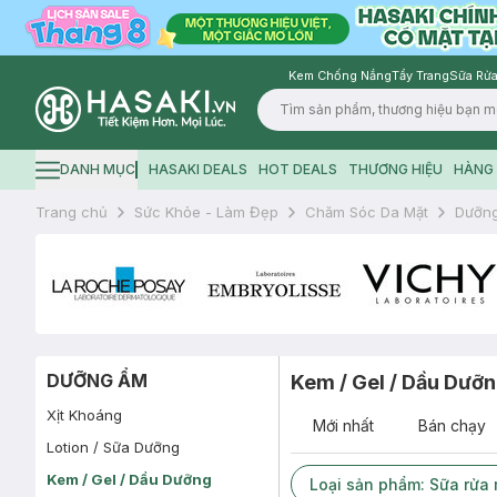
Kem Chống Nắng
Tẩy Trang
Sữa Rửa
Logo
DANH MỤC
HASAKI DEALS
HOT DEALS
THƯƠNG HIỆU
HÀNG 
Hamburger icon
Trang chủ
Sức Khỏe - Làm Đẹp
Chăm Sóc Da Mặt
Dưỡn
DƯỠNG ẨM
Kem / Gel / Dầu Dưỡ
Xịt Khoáng
Mới nhất
Bán chạy
Lotion / Sữa Dưỡng
Kem / Gel / Dầu Dưỡng
Loại sản phẩm: Sữa rửa 