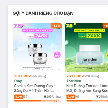
GỢI Ý DÀNH RIÊNG CHO BẠN
-
45
%
-
53
%
-
5
261.000 ₫
263.000 ₫
555.000 ₫
528.000 ₫
Olay
Torriden
ous
Combo Kem Dưỡng Olay
Kem Dưỡng Torriden Làm 
 Ban
Sáng Da Mờ Thâm Nám
Mát, Dưỡng Ẩm, Sáng Bó
Ngày Và Đêm 50gx2
Da 100ml
/tháng
(57)
265/tháng
(6)
258/t
4.9
5.0
57
%
68
%