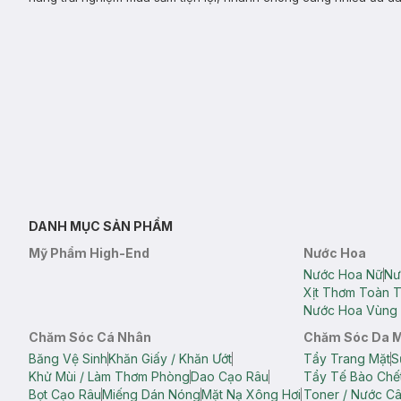
DANH MỤC SẢN PHẨM
Mỹ Phẩm High-End
Nước Hoa
Nước Hoa Nữ
Nư
Xịt Thơm Toàn 
Nước Hoa Vùng 
Chăm Sóc Cá Nhân
Chăm Sóc Da 
Băng Vệ Sinh
Khăn Giấy / Khăn Ướt
Tẩy Trang Mặt
S
Khử Mùi / Làm Thơm Phòng
Dao Cạo Râu
Tẩy Tế Bào Chế
Bọt Cạo Râu
Miếng Dán Nóng
Mặt Nạ Xông Hơi
Toner / Nước C