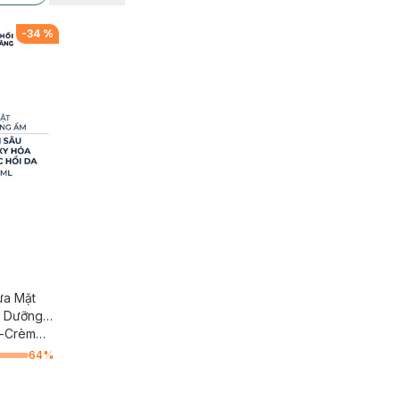
-
34
%
ửa Mặt
a Dưỡng
t-Crème
64
%