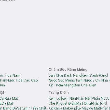
Chăm Sóc Răng Miệng
ớc Hoa Nam
Bàn Chải Đánh Răng
Kem Đánh Răng
Thân
Nước Hoa Cao Cấp
Nước Súc Miệng
Tăm Nước / Chỉ Nha 
Kín
Xịt Thơm Miệng
Bàn Chải Điện
Mặt
Trang Điểm
ữa Rửa Mặt
Kem Lót
Kem Nền
Phấn Nền
Phấn Nước
t Da Mặt
Che Khuyết Điểm
Má Hồng
Phấn Phủ
ân Bằng Da
Serum / Tinh Chất
Xịt Khoá Makeup
Kẻ Mày
Kẻ Mắt
Phấn 