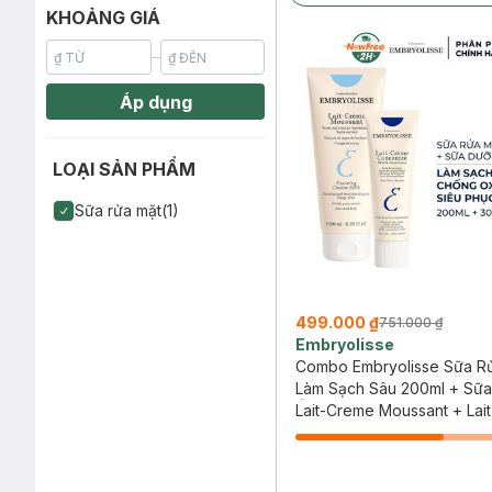
KHOẢNG GIÁ
Áp dụng
LOẠI SẢN PHẨM
Sữa rửa mặt(1)
499.000 ₫
751.000 ₫
Embryolisse
Combo Embryolisse Sữa R
Làm Sạch Sâu 200ml + Sữ
Ẩm Siêu Phục Hồi Da 30ml
Lait-Creme Moussant + Lai
Concentré