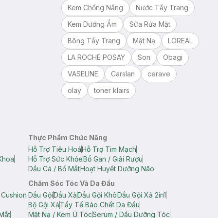
Kem Chống Nắng
Nước Tẩy Trang
Kem Dưỡng Ẩm
Sữa Rửa Mặt
Bông Tẩy Trang
Mặt Nạ
LOREAL
LA ROCHE POSAY
Son
Obagi
VASELINE
Carslan
cerave
olay
toner klairs
Thực Phẩm Chức Năng
Hỗ Trợ Tiêu Hoá
Hỗ Trợ Tim Mạch
Khoa
Hỗ Trợ Sức Khỏe
Bổ Gan / Giải Rượu
Dầu Cá / Bổ Mắt
Hoạt Huyết Dưỡng Não
Chăm Sóc Tóc Và Da Đầu
 Cushion
Dầu Gội
Dầu Xả
Dầu Gội Khô
Dầu Gội Xả 2in1
Bộ Gội Xả
Tẩy Tế Bào Chết Da Đầu
Mắt
Mặt Nạ / Kem Ủ Tóc
Serum / Dầu Dưỡng Tóc