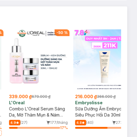
%
-
50
%
-
41
%
339.000 ₫
216.000 ₫
679.000 ₫
366.000 ₫
L'Oreal
Embryolisse
Combo L'Oreal Serum Sáng
Sữa Dưỡng Ẩm Embryolisse
y
Da, Mờ Thâm Mụn & Nám
Siêu Phục Hồi Da 30ml
30ml + 2 Kem Dưỡng Mờ
g
(27)
177/tháng
(40)
273/tháng
4.9
4.8
Thâm Nám Ban Ngày 15ml
%
17
%
64
%