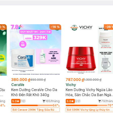
0
%
-
16
%
-
39
380.000 ₫
787.000 ₫
450.000 ₫
1.300.000 ₫
CeraVe
Vichy
Dịu
Kem Dưỡng CeraVe Cho Da
Kem Dưỡng Vichy Ngừa Lão
ng
Khô Đến Rất Khô 340g
Hóa, Săn Chắc Da Ban Ngà
50ml
háng
(12)
165/tháng
(22)
79/thán
5.0
5.0
64
%
64
%
76
Bill Cerave 299K Tặng Sữa Rửa
Bill 599K Vichy tặng Ly thủy tinh