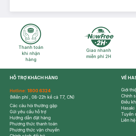
Thanh toán khi nhận hàng
Giao nhanh miễ
Thanh toán
Giao nhanh
khi nhận
miễn phí 2H
hàng
HỖ TRỢ KHÁCH HÀNG
VỀ HA
Giới th
Hotline:
1800 6324
Chính 
(Miễn phí , 08-22h kể cả T7, CN)
Điều k
Các câu hỏi thường gặp
Hasaki
Gửi yêu cầu hỗ trợ
Tuyển 
Hướng dẫn đặt hàng
Liên hệ
Phương thức thanh toán
Phương thức vận chuyển
Chính sách đổi trả