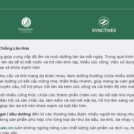
Synctives
Dermahair
 Chống Lão Hóa
 giúp cung cấp độ ẩm và nuôi dưỡng làn da mỗi ngày. Trong quá trình s
m, làn da dễ bị mất nước và trở nên khô ráp, thiếu sức sống. Việc sử d
 mại và khỏe mạnh hơn.
 nhu cầu và tình trạng da khác nhau. Kem dưỡng thường chứa nhiều dưỡ
gel dưỡng có kết cấu mỏng nhẹ, thẩm thấu nhanh, giúp mang lại cảm giá
chuyên sâu, hỗ trợ phục hồi làn da kém sức sống và cải thiện độ mịn m
ới nhiều công thức chứa các thành phần chăm sóc da nổi bật như Hyal
ộ đàn hồi và săn chắc da, làm mềm và mịn bề mặt da, hỗ trợ làm sáng v
giúp làn da trở nên khỏe mạnh và tươi tắn hơn.
 gel / dầu dưỡng
đến từ các thương hiệu được nhiều người tin dùng nh
ều dòng sản phẩm phù hợp cho từng loại da như da dầu, da khô, da nhạy
aki.vn
luôn không ngừng nâng cao chất lượng sản phẩm và dịch vụ, 
i hấp dẫn.