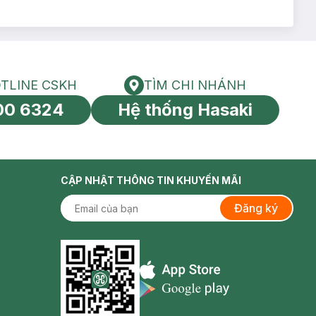
TLINE CSKH
TÌM CHI NHÁNH
HOTLINE CSKH
Tìm chi nhánh
00 6324
Hệ thống Hasaki
tín toàn cầu
CẬP NHẬT THÔNG TIN KHUYẾN MÃI
Đăng ký
Appstore icon
Goolge Play icon