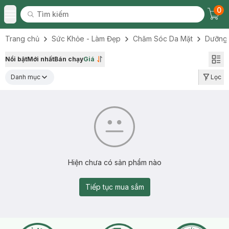
0
Tìm kiếm
Chec
Tìm kiếm
Toggle Menu
Trang chủ
Sức Khỏe - Làm Đẹp
Chăm Sóc Da Mặt
Dưỡng
Nổi bật
Mới nhất
Bán chạy
Giá
Danh mục
Lọc
Hiện chưa có sản phẩm nào
Tiếp tục mua sắm