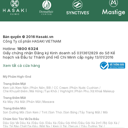
Synctives
Clinic
Dermahair
Mastige
Bản quyền © 2016 Hasaki.vn
Công Ty cổ phần HASAKI VIETNAM
Hotline:
1800 6324
Giấy chứng nhận Đăng ký Kinh doanh số 0313612829 do Sở Kế
hoạch và Đầu tư Thành phố Hồ Chí Minh cấp ngày 13/01/2016
Xem tất cả cửa hàng
Mỹ Phẩm High-End
Trang Điểm Mặt
Kem Lót
/
Kem Nền
/
Phấn Nền
/
BB / CC Cream
/
Phấn Nước Cushion
/
Che Khuyết Điểm
/
Má Hồng
/
Tạo Khối / Highlight
/
Phấn Phủ
/
Xịt Khoá Makeup
Trang Điểm Mắt
Kẻ Mày
/
Kẻ Mắt
/
Phấn Mắt
/
Mascara
Trang Điểm Môi
Son Dưỡng Môi
/
Son Kem / Tint
/
Son Thỏi
/
Son Bóng
/
Tẩy Trang Mắt / Môi
Chăm Sóc Tóc Và Da Đầu
Dầu Gội Và Dầu Xả
/
Dầu Gội
/
Dầu Xả
/
Dầu Gội Khô
/
Dầu Gội Xả 2in1
/
Bộ Gội Xả
/
Tẩy Tế Bào Chết Da Đầu
/
Mặt Nạ / Kem Ủ Tóc
/
Serum / Dầu Dưỡng Tóc
/