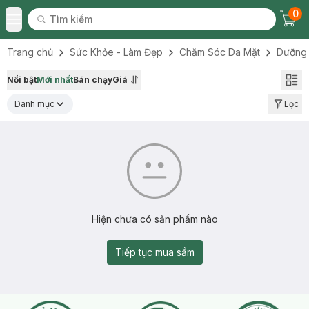
0
Tìm kiếm
Chec
Tìm kiếm
Toggle Menu
Trang chủ
Sức Khỏe - Làm Đẹp
Chăm Sóc Da Mặt
Dưỡng
Nổi bật
Mới nhất
Bán chạy
Giá
Danh mục
Lọc
Hiện chưa có sản phẩm nào
Tiếp tục mua sắm