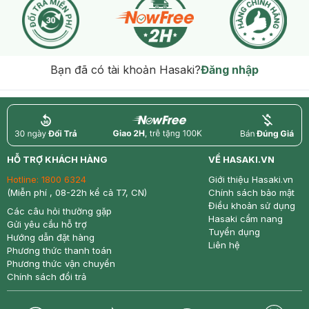
Bạn đã có tài khoản Hasaki?
Đăng nhập
return
nowfree
price
HỖ TRỢ KHÁCH HÀNG
VỀ HASAKI.VN
Hotline:
1800 6324
Giới thiệu Hasaki.vn
(Miễn phí , 08-22h kể cả T7, CN)
Chính sách bảo mật
Điều khoản sử dụng
Các câu hỏi thường gặp
Hasaki cẩm nang
Gửi yêu cầu hỗ trợ
Tuyển dụng
Hướng dẫn đặt hàng
Liên hệ
Phương thức thanh toán
Phương thức vận chuyển
Chính sách đổi trả