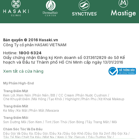
Synctives
Clinic
Dermahair
Mastige
Bản quyền © 2016 Hasaki.vn
Công Ty cổ phần HASAKI VIETNAM
Hotline:
1800 6324
Giấy chứng nhận Đăng ký Kinh doanh số 0313612829 do Sở Kế
hoạch và Đầu tư Thành phố Hồ Chí Minh cấp ngày 13/01/2016
Xem tất cả cửa hàng
Mỹ Phẩm High-End
Trang Điểm Mặt
Kem Lót
/
Kem Nền
/
Phấn Nền
/
BB / CC Cream
/
Phấn Nước Cushion
/
Che Khuyết Điểm
/
Má Hồng
/
Tạo Khối / Highlight
/
Phấn Phủ
/
Xịt Khoá Makeup
Trang Điểm Mắt
Kẻ Mày
/
Kẻ Mắt
/
Phấn Mắt
/
Mascara
Trang Điểm Môi
Son Dưỡng Môi
/
Son Kem / Tint
/
Son Thỏi
/
Son Bóng
/
Tẩy Trang Mắt / Môi
Chăm Sóc Tóc Và Da Đầu
Dầu Gội Và Dầu Xả
/
Dầu Gội
/
Dầu Xả
/
Dầu Gội Khô
/
Dầu Gội Xả 2in1
/
Bộ Gội Xả
/
Tẩy Tế Bào Chết Da Đầu
/
Mặt Nạ / Kem Ủ Tóc
/
Serum / Dầu Dưỡng Tóc
/