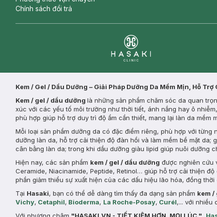
Chính sách đổi trả
Clinic
Kem / Gel / Dầu Dưỡng – Giải Pháp Dưỡng Da Mềm Mịn, Hỗ Trợ
Kem / gel / dầu dưỡng
là những sản phẩm chăm sóc da quan trọng
xúc với các yếu tố môi trường như thời tiết, ánh nắng hay ô nhiễ
phù hợp giúp hỗ trợ duy trì độ ẩm cần thiết, mang lại làn da mềm
Mỗi loại sản phẩm dưỡng da có đặc điểm riêng, phù hợp với từng
dưỡng làn da, hỗ trợ cải thiện độ đàn hồi và làm mềm bề mặt da; 
cân bằng làn da; trong khi dầu dưỡng giàu lipid giúp nuôi dưỡng 
Hiện nay, các sản phẩm
kem / gel / dầu dưỡng
được nghiên cứu v
Ceramide, Niacinamide, Peptide, Retinol… giúp hỗ trợ cải thiện đ
phần giảm thiểu sự xuất hiện của các dấu hiệu lão hóa, đồng thời 
Tại
Hasaki
, bạn có thể dễ dàng tìm thấy đa dạng sản phẩm
kem /
Vichy
,
Cetaphil
,
Bioderma
,
La Roche-Posay
,
Curél
,... với nhi
Với phương châm
"HASAKI.VN - TIẾT KIỆM HƠN. MỌI LÚC."
,
Has