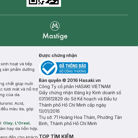
Goolge Play icon
Mastige
Được chứng nhận
inh hoạt và tiếp
ụng sản phẩm dưỡng
Bản quyền © 2016 Hasaki.vn
ng chất giúp nuôi
Công Ty cổ phần HASAKI VIETNAM
c tươi mát và hỗ trợ
Giấy chứng nhận Đăng ký Kinh doanh số
àng của da.
0313612829 do Sở Kế hoạch và Đầu tư
uronic Acid,
Thành phố Hồ Chí Minh cấp ngày
à đều màu da, góp
13/01/2016
Trụ sở: 71 Hoàng Hoa Thám, Phường Tân
ư:
Olay
,
L'Oreal
,
Bình, Thành phố Hồ Chí Minh
 cảm hay da hỗn hợp.
TOP TÌM KIẾM
mang đến cho khách