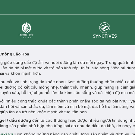
Synctives
Dermahair
 Chống Lão Hóa
 giúp cung cấp độ ẩm và nuôi dưỡng làn da mỗi ngày. Trong quá trình s
m, làn da dễ bị mất nước và trở nên khô ráp, thiếu sức sống. Việc sử d
 mại và khỏe mạnh hơn.
 nhu cầu và tình trạng da khác nhau. Kem dưỡng thường chứa nhiều dưỡ
gel dưỡng có kết cấu mỏng nhẹ, thẩm thấu nhanh, giúp mang lại cảm giá
chuyên sâu, hỗ trợ phục hồi làn da kém sức sống và cải thiện độ mịn m
ới nhiều công thức chứa các thành phần chăm sóc da nổi bật như Hyal
ộ đàn hồi và săn chắc da, làm mềm và mịn bề mặt da, hỗ trợ làm sáng v
giúp làn da trở nên khỏe mạnh và tươi tắn hơn.
 gel / dầu dưỡng
đến từ các thương hiệu được nhiều người tin dùng nh
ều dòng sản phẩm phù hợp cho từng loại da như da dầu, da khô, da nhạy
aki.vn
luôn không ngừng nâng cao chất lượng sản phẩm và dịch vụ, 