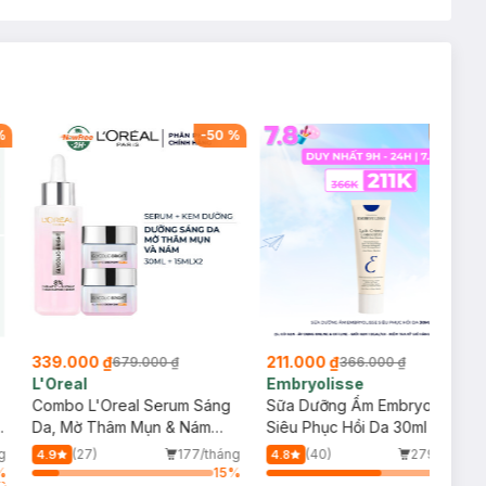
%
-
50
%
-
42
%
339.000 ₫
211.000 ₫
679.000 ₫
366.000 ₫
L'Oreal
Embryolisse
Combo L'Oreal Serum Sáng
Sữa Dưỡng Ẩm Embryolisse
y
Da, Mờ Thâm Mụn & Nám
Siêu Phục Hồi Da 30ml
30ml + 2 Kem Dưỡng Mờ
g
(27)
177/tháng
(40)
279/tháng
4.9
4.8
Thâm Nám Ban Ngày 15ml
%
15
%
64
%