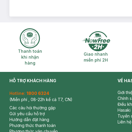
Thanh toán khi nhận hàng
Giao nhanh miễ
Thanh toán
Giao nhanh
khi nhận
miễn phí 2H
hàng
HỖ TRỢ KHÁCH HÀNG
VỀ HA
Giới th
Hotline:
1800 6324
Chính 
(Miễn phí , 08-22h kể cả T7, CN)
Điều k
Các câu hỏi thường gặp
Hasaki
Gửi yêu cầu hỗ trợ
Tuyển 
Hướng dẫn đặt hàng
Liên hệ
Phương thức thanh toán
Phương thức vận chuyển