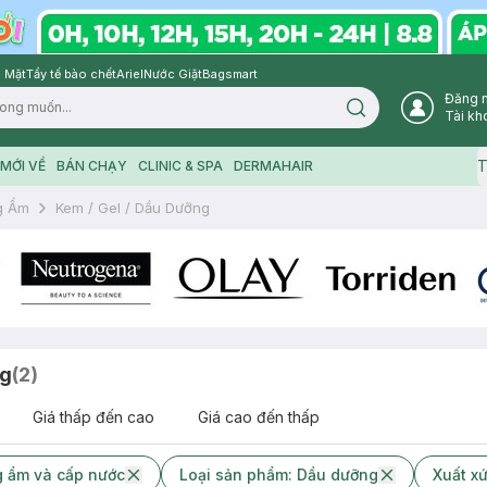
 Mặt
Tẩy tế bào chết
Ariel
Nước Giặt
Bagsmart
Đăng 
Search icon
Tài kh
T
MỚI VỀ
BÁN CHẠY
CLINIC & SPA
DERMAHAIR
g Ẩm
Kem / Gel / Dầu Dưỡng
ng
(
2
)
Giá thấp đến cao
Giá cao đến thấp
 ẩm và cấp nước
Loại sản phẩm: Dầu dưỡng
Xuất x