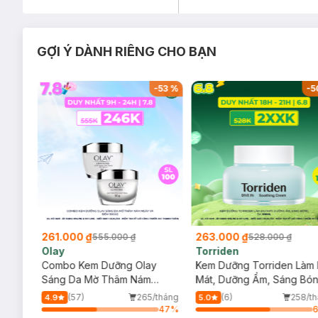
GỢI Ý DÀNH RIÊNG CHO BẠN
-
45
%
-
53
%
-
5
261.000 ₫
263.000 ₫
555.000 ₫
528.000 ₫
Olay
Torriden
ous
Combo Kem Dưỡng Olay
Kem Dưỡng Torriden Làm 
 Ban
Sáng Da Mờ Thâm Nám
Mát, Dưỡng Ẩm, Sáng Bó
Ngày Và Đêm 50gx2
Da 100ml
/tháng
(57)
265/tháng
(6)
258/t
4.9
5.0
40
%
47
%