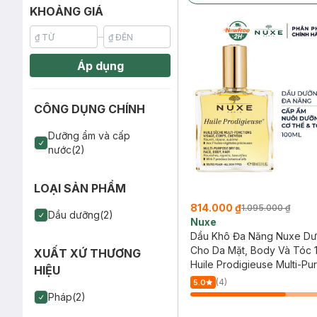
KHOẢNG GIÁ
Áp dụng
CÔNG DỤNG CHÍNH
Dưỡng ẩm và cấp
nước(2)
LOẠI SẢN PHẨM
814.000 ₫
1.095.000 ₫
Dầu dưỡng(2)
Nuxe
Dầu Khô Đa Năng Nuxe D
Cho Da Mặt, Body Và Tóc 
XUẤT XỨ THƯƠNG
Huile Prodigieuse Multi-Pu
HIỆU
Dry Oil
(4)
5.0
Pháp(2)