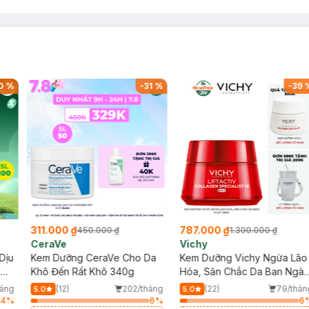
0
%
-
31
%
-
39
311.000 ₫
787.000 ₫
450.000 ₫
1.300.000 ₫
CeraVe
Vichy
Dịu
Kem Dưỡng CeraVe Cho Da
Kem Dưỡng Vichy Ngừa Lão
ng
Khô Đến Rất Khô 340g
Hóa, Săn Chắc Da Ban Ngà
50ml
háng
(12)
202/tháng
(22)
79/thán
5.0
5.0
64
%
6
%
6