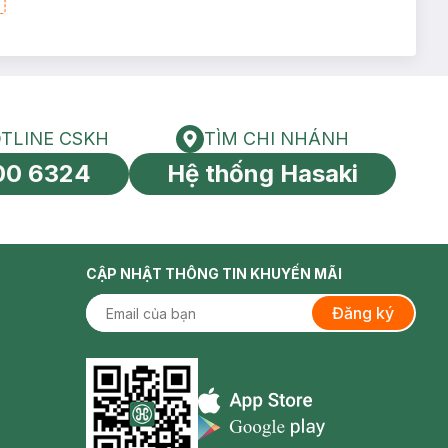
TLINE CSKH
TÌM CHI NHÁNH
HOTLINE CSKH
Tìm chi nhánh
00 6324
Hệ thống Hasaki
tín toàn cầu
CẬP NHẬT THÔNG TIN KHUYẾN MÃI
Đăng ký
Appstore icon