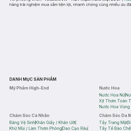
hàng trải nghiệm mua sắm tiện lợi, nhanh chóng cùng nhiều ưu đã
DANH MỤC SẢN PHẨM
Mỹ Phẩm High-End
Nước Hoa
Nước Hoa Nữ
Nư
Xịt Thơm Toàn 
Nước Hoa Vùng 
Chăm Sóc Cá Nhân
Chăm Sóc Da 
Băng Vệ Sinh
Khăn Giấy / Khăn Ướt
Tẩy Trang Mặt
S
Khử Mùi / Làm Thơm Phòng
Dao Cạo Râu
Tẩy Tế Bào Chế