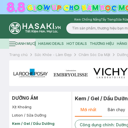
Kem Chống Nắng
Tẩy Trang
Sữa Rửa
Logo
DANH MỤC
HASAKI DEALS
HOT DEALS
THƯƠNG HIỆU
HÀNG 
Hamburger icon
Trang chủ
Sức Khỏe - Làm Đẹp
Chăm Sóc Da Mặt
Dưỡn
DƯỠNG ẨM
Kem / Gel / Dầu Dưỡ
Xịt Khoáng
Mới nhất
Bán chạy
Lotion / Sữa Dưỡng
Kem / Gel / Dầu Dưỡng
Công dụng chính: Dưỡng