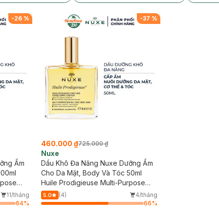
-
26
%
-
37
%
460.000 ₫
725.000 ₫
Nuxe
ưỡng Ẩm
Dầu Khô Đa Năng Nuxe Dưỡng Ẩm
100ml
Cho Da Mặt, Body Và Tóc 50ml
rpose
Huile Prodigieuse Multi-Purpose
Dry Oil
11/tháng
(4)
4/tháng
5.0
64
%
66
%