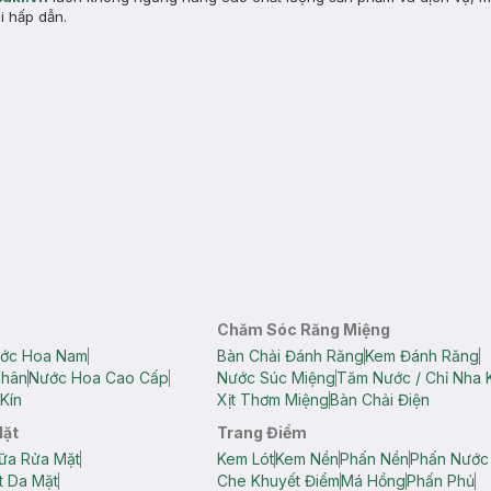
i hấp dẫn.
Chăm Sóc Răng Miệng
ớc Hoa Nam
Bàn Chải Đánh Răng
Kem Đánh Răng
Thân
Nước Hoa Cao Cấp
Nước Súc Miệng
Tăm Nước / Chỉ Nha 
Kín
Xịt Thơm Miệng
Bàn Chải Điện
Mặt
Trang Điểm
ữa Rửa Mặt
Kem Lót
Kem Nền
Phấn Nền
Phấn Nước
t Da Mặt
Che Khuyết Điểm
Má Hồng
Phấn Phủ