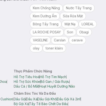
Kem Chống Nắng
Nước Tẩy Trang
Kem Dưỡng Ẩm
Sữa Rửa Mặt
Bông Tẩy Trang
Mặt Nạ
LOREAL
LA ROCHE POSAY
Son
Obagi
VASELINE
Carslan
cerave
olay
toner klairs
Thực Phẩm Chức Năng
Hỗ Trợ Tiêu Hoá
Hỗ Trợ Tim Mạch
Khoa
Hỗ Trợ Sức Khỏe
Bổ Gan / Giải Rượu
Dầu Cá / Bổ Mắt
Hoạt Huyết Dưỡng Não
Chăm Sóc Tóc Và Da Đầu
 Cushion
Dầu Gội
Dầu Xả
Dầu Gội Khô
Dầu Gội Xả 2in1
Bộ Gội Xả
Tẩy Tế Bào Chết Da Đầu