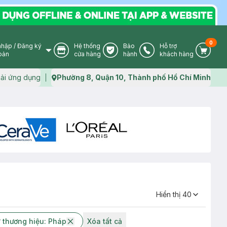
0
nhập
/
Đăng ký
Hệ thống
Bảo
Hỗ trợ
User Icon
Store Icon
Warranty Icon
Phone Icon
Cart I
oản
cửa hàng
hành
khách hàng
ải ứng dụng
Phường 8, Quận 10, Thành phố Hồ Chí Minh
Map icon
Hiển thị
40
ứ thương hiệu: Pháp
Xóa tất cả