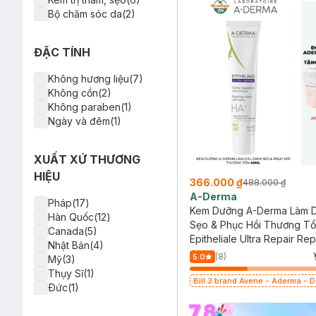
Bộ chăm sóc da(2)
ĐẶC TÍNH
Không hương liệu(7)
Không cồn(2)
Không paraben(1)
Ngày và đêm(1)
XUẤT XỨ THƯƠNG
HIỆU
366.000 ₫
488.000 ₫
A-Derma
Pháp(17)
Kem Dưỡng A-Derma Làm D
Hàn Quốc(12)
Sẹo & Phục Hồi Thương Tổ
Canada(5)
Epitheliale Ultra Repair Rep
Nhật Bản(4)
Cream Anti-Marks
(8)
5.0
Mỹ(3)
Thụy Sĩ(1)
Bill 3 brand Avene - Aderma - 
Ðức(1)
399k tặng túi đựng mỹ phẩm trị 
(SL có hạn)