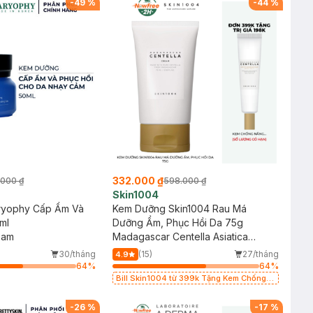
-
49
%
-
44
%
332.000 ₫
.000 ₫
598.000 ₫
Skin1004
ryophy Cấp Ẩm Và
Kem Dưỡng Skin1004 Rau Má
ml
Dưỡng Ẩm, Phục Hồi Da 75g
eam
Madagascar Centella Asiatica
Cream
30/tháng
(15)
27/tháng
4.9
64
%
64
%
Bill Skin1004 từ 399k Tặng Kem Chống
Nắng Cho Da Nhạy Cảm SPF 50+ 20ml (SL
Có Hạn)
-
26
%
-
17
%