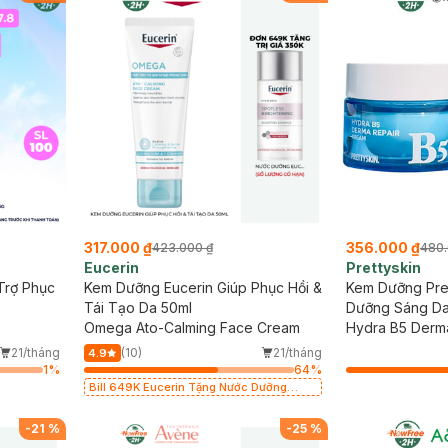
317.000 ₫
356.000 ₫
423.000 ₫
480.
Eucerin
Prettyskin
Trợ Phục
Kem Dưỡng Eucerin Giúp Phục Hồi &
Kem Dưỡng Pret
Tái Tạo Da 50ml
Dưỡng Sáng Da
Omega Ato-Calming Face Cream
Hydra B5 Derm
21/tháng
(10)
21/tháng
4.9
1
%
64
%
Bill 649K Eucerin Tặng Nước Dưỡng
Sáng Da 30ml trị giá 350K (SL có hạn)
-
21
%
-
25
%