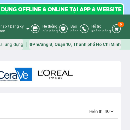
0
nhập
/
Đăng ký
Hệ thống
Bảo
Hỗ trợ
User Icon
Store Icon
Warranty Icon
Phone Icon
Cart I
oản
cửa hàng
hành
khách hàng
ải ứng dụng
Phường 8, Quận 10, Thành phố Hồ Chí Minh
Map icon
Hiển thị
40