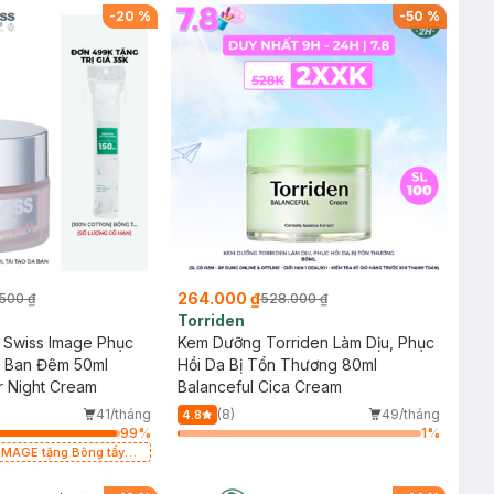
-
20
%
-
50
%
264.000 ₫
500 ₫
528.000 ₫
Torriden
Swiss Image Phục
Kem Dưỡng Torriden Làm Dịu, Phục
a Ban Đêm 50ml
Hồi Da Bị Tổn Thương 80ml
r Night Cream
Balanceful Cica Cream
41/tháng
(8)
49/tháng
4.8
99
%
1
%
IMAGE tặng Bông tẩy
 miếng (SL có hạn)