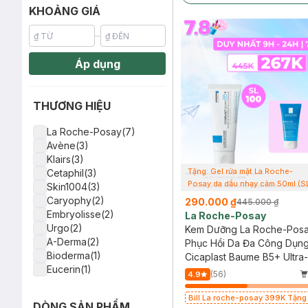
KHOẢNG GIÁ
Áp dụng
THƯƠNG HIỆU
La Roche-Posay(7)
Avène(3)
Klairs(3)
Tặng: Gel rửa mặt La Roche-
Cetaphil(3)
Posay da dầu nhạy cảm 50ml (S
Skin1004(3)
có hạn)
Caryophy(2)
290.000 ₫
445.000 ₫
Embryolisse(2)
La Roche-Posay
Urgo(2)
Kem Dưỡng La Roche-Posa
A-Derma(2)
Phục Hồi Da Đa Công Dụn
Bioderma(1)
Cicaplast Baume B5+ Ultra-
Eucerin(1)
Repairing Soothing Balm
(56)
4.9
Tenamyd(1)
Acnes(1)
Bill La roche-posay 399K Tặng
DÒNG SẢN PHẨM