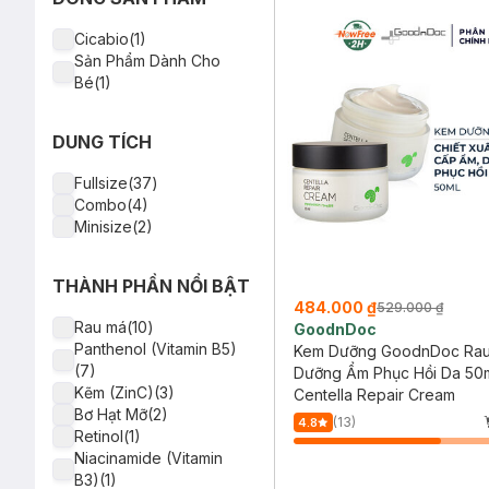
mặt da dầu nhạy cảm 50ml (SL c
dProgram(1)
Scarz(1)
Cicabio(1)
Swiss Image(1)
Sản Phẩm Dành Cho
Skintific(1)
Bé(1)
Torriden(1)
Hyaestic(1)
Prettyskin(1)
DUNG TÍCH
Axis-Y(1)
Shimbi(1)
Fullsize(37)
Kiehl's(1)
Combo(4)
GoodnDoc(1)
Minisize(2)
Dermatix(1)
THÀNH PHẦN NỔI BẬT
484.000 ₫
529.000 ₫
Rau má(10)
GoodnDoc
Panthenol (Vitamin B5)
Kem Dưỡng GoodnDoc Ra
(7)
Dưỡng Ẩm Phục Hồi Da 50
Kẽm (ZinC)(3)
Centella Repair Cream
Bơ Hạt Mỡ(2)
(13)
4.8
Retinol(1)
Niacinamide (Vitamin
B3)(1)