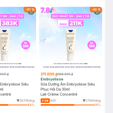
-
47
%
-
42
%
211.000 ₫
.000 ₫
366.000 ₫
Embryolisse
Embryolisse Siêu
Sữa Dưỡng Ẩm Embryolisse Siêu
ml
Phục Hồi Da 30ml
ncentré
Lait-Crème Concentré
267/tháng
(40)
279/tháng
4.8
64
%
64
%