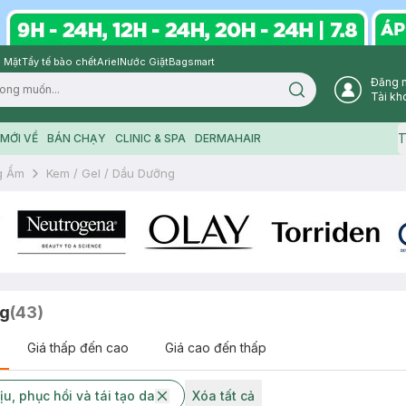
 Mặt
Tẩy tế bào chết
Ariel
Nước Giặt
Bagsmart
Đăng 
Search icon
Tài kh
T
MỚI VỀ
BÁN CHẠY
CLINIC & SPA
DERMAHAIR
g Ẩm
Kem / Gel / Dầu Dưỡng
ng
(
43
)
Giá thấp đến cao
Giá cao đến thấp
u, phục hồi và tái tạo da
Xóa tất cả