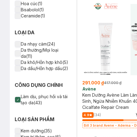
Hoa cúc(1)
Bisabolol(1)
Ceramide(1)
Peptide(1)
Diếp cá(1)
LOẠI DA
Yến mạch(1)
Licochalcone A(1)
Da nhạy cảm(24)
Da thường/Mọi loại
da(11)
Da khô/Hỗn hợp khô(5)
Da dầu/Hỗn hợp dầu(2)
291.000 ₫
417.000 ₫
CÔNG DỤNG CHÍNH
Avène
Kem Dưỡng Avène Làm Làn
Làm dịu, phục hồi và tái
Sinh, Ngừa Nhiễm Khuẩn 4
tạo da(43)
Cicalfate Repair Cream
(34)
4.9
LOẠI SẢN PHẨM
Bill 3 brand Avene - Aderma - 
399k tặng túi đựng mỹ phẩm trị 
Kem dưỡng(35)
(SL có hạn)
Kem trị thâm, sẹo(6)