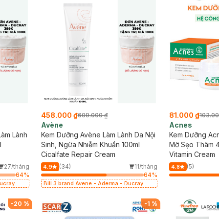
458.000 ₫
81.000 ₫
609.000 ₫
103.00
Avène
Acnes
Làm Lành
Kem Dưỡng Avène Làm Lành Da Nội
Kem Dưỡng Acn
l
Sinh, Ngừa Nhiễm Khuẩn 100ml
Mờ Sẹo Thâm 
Cicalfate Repair Cream
Vitamin Cream
27/tháng
(34)
11/tháng
(5)
4.9
4.8
64
%
64
%
Ducray
Bill 3 brand Avene - Aderma - Ducray
giá 100k
399k tặng túi đựng mỹ phẩm trị giá 100k
(SL có hạn)
-
20
%
-
1
%