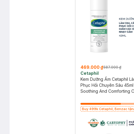
469.000 ₫
587.000 ₫
Cetaphil
Kem Dưỡng Ẩm Cetaphil Là
Phục Hồi Chuyên Sâu 45ml
Soothing And Comforting C
Calming Face Cream
Buy 499k Cetaphil, Benzac tặng Combo
2 Sữa Rửa Mặt 59ml(SL có hạn)