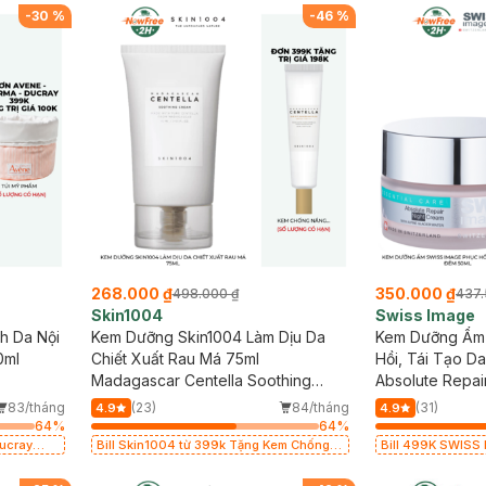
Hạn)
-
30
%
-
46
%
268.000 ₫
350.000 ₫
498.000 ₫
437.
Skin1004
Swiss Image
h Da Nội
Kem Dưỡng Skin1004 Làm Dịu Da
Kem Dưỡng Ẩm 
0ml
Chiết Xuất Rau Má 75ml
Hồi, Tái Tạo D
Madagascar Centella Soothing
Absolute Repai
Cream
83/tháng
(23)
84/tháng
(31)
4.9
4.9
64
%
64
%
Ducray
Bill Skin1004 từ 399k Tặng Kem Chống
Bill 499K SWISS 
giá 100k
Nắng Cho Da Nhạy Cảm SPF 50+ 20ml (SL
trang Hotosu 150
Có Hạn)