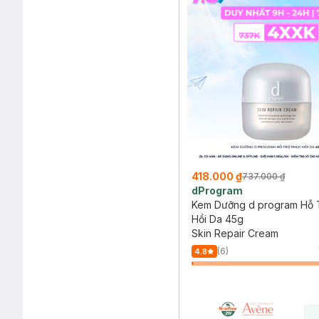
418.000 ₫
737.000 ₫
dProgram
Kem Dưỡng d program Hỗ 
Hồi Da 45g
Skin Repair Cream
(6)
4.8