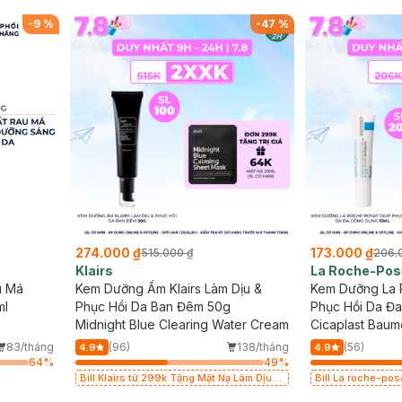
ó hạn)
mặt da dầu nhạy cảm 50ml (SL có hạn)
-
9
%
-
47
%
274.000 ₫
173.000 ₫
515.000 ₫
206.
Klairs
La Roche-Pos
u Má
Kem Dưỡng Ẩm Klairs Làm Dịu &
Kem Dưỡng La 
ml
Phục Hồi Da Ban Đêm 50g
Phục Hồi Da Đ
Midnight Blue Clearing Water Cream
Cicaplast Baum
Repairing Soot
83/tháng
(96)
138/tháng
(56)
4.9
4.9
64
%
49
%
Bill Klairs từ 299k Tặng Mặt Nạ Làm Dịu
Bill La roche-po
Da & Kiểm Soát Dầu Nhờn 25ml (SL Có
mặt da dầu nhạy 