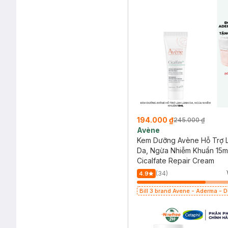
194.000 ₫
245.000 ₫
Avène
Kem Dưỡng Avène Hỗ Trợ 
Da, Ngừa Nhiễm Khuẩn 15m
Cicalfate Repair Cream
(34)
4.9
Bill 3 brand Avene - Aderma - 
399k tặng túi đựng mỹ phẩm trị 
(SL có hạn)