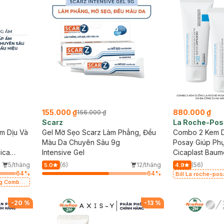
155.000 ₫
880.000 ₫
156.000 ₫
Scarz
La Roche-Pos
m Dịu Và
Gel Mờ Sẹo Scarz Làm Phẳng, Đều
Combo 2 Kem 
Màu Da Chuyên Sâu 9g
Posay Giúp Ph
ica
Intensive Gel
Dụng 40ml
Cicaplast Baum
Repairing Soot
5/tháng
(6)
12/tháng
(56)
5.0
4.9
64
%
64
%
Bill La roche-po
mặt da dầu nhạy 
-
20
%
-
13
%