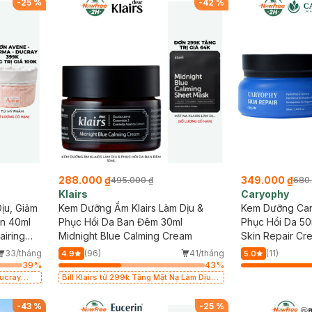
-
25
%
-
42
%
288.000 ₫
349.000 ₫
495.000 ₫
680
Klairs
Caryophy
ịu, Giảm
Kem Dưỡng Ẩm Klairs Làm Dịu &
Kem Dưỡng Ca
n 40ml
Phục Hồi Da Ban Đêm 30ml
Phục Hồi Da 50
airing
Midnight Blue Calming Cream
Skin Repair Cr
33/tháng
(96)
41/tháng
(11)
4.9
5.0
39
%
43
%
Ducray
Bill Klairs từ 299k Tặng Mặt Nạ Làm Dịu
giá 100k
Da & Kiểm Soát Dầu Nhờn 25ml (SL Có
Hạn)
-
43
%
-
25
%