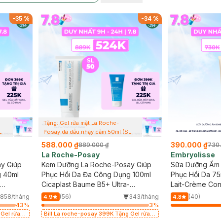
-
35
%
-
34
%
Tặng: Gel rửa mặt La Roche-
L
Posay da dầu nhạy cảm 50ml (SL
có hạn)
588.000 ₫
390.000 ₫
889.000 ₫
730
La Roche-Posay
Embryolisse
y Giúp
Kem Dưỡng La Roche-Posay Giúp
Sữa Dưỡng Ẩm 
g 40ml
Phục Hồi Da Đa Công Dụng 100ml
Phục Hồi Da 75
Cicaplast Baume B5+ Ultra-
Lait-Crème Co
Repairing Soothing Balm
858/tháng
(56)
343/tháng
(40)
4.9
4.8
43
%
3
%
 Gel rửa
Bill La roche-posay 399K Tặng Gel rửa