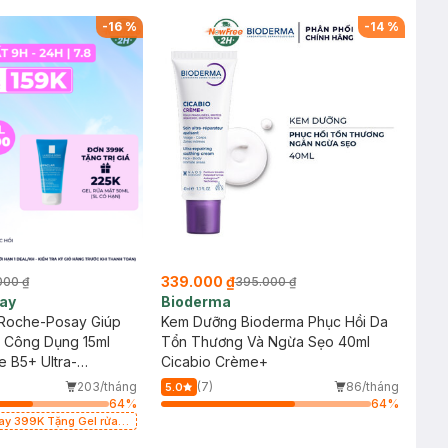
-
16
%
-
14
%
339.000 ₫
000 ₫
395.000 ₫
ay
Bioderma
Roche-Posay Giúp
Kem Dưỡng Bioderma Phục Hồi Da
a Công Dụng 15ml
Tổn Thương Và Ngừa Sẹo 40ml
e B5+ Ultra-
Cicabio Crème+
hing Balm
203/tháng
(7)
86/tháng
5.0
64
%
64
%
say 399K Tặng Gel rửa
cảm 50ml (SL có hạn)