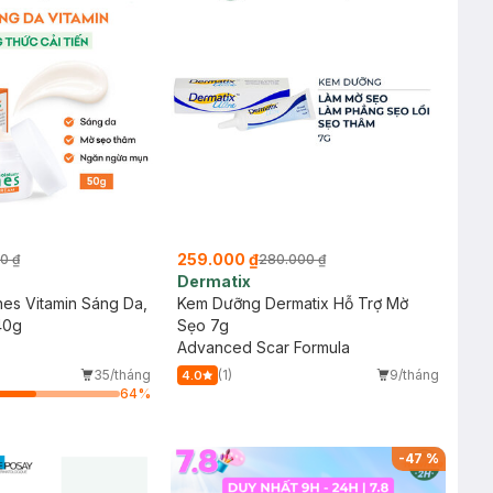
259.000 ₫
0 ₫
280.000 ₫
Dermatix
es Vitamin Sáng Da,
Kem Dưỡng Dermatix Hỗ Trợ Mờ
40g
Sẹo 7g
Advanced Scar Formula
35/tháng
(1)
9/tháng
4.0
64
%
-
47
%