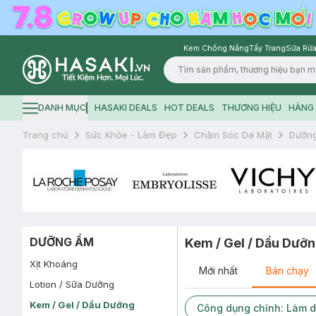
Kem Chống Nắng
Tẩy Trang
Sữa Rửa
Logo
DANH MỤC
HASAKI DEALS
HOT DEALS
THƯƠNG HIỆU
HÀNG 
Hamburger icon
Trang chủ
Sức Khỏe - Làm Đẹp
Chăm Sóc Da Mặt
Dưỡn
DƯỠNG ẨM
Kem / Gel / Dầu Dưỡ
Xịt Khoáng
Mới nhất
Bán chạy
Lotion / Sữa Dưỡng
Kem / Gel / Dầu Dưỡng
Công dụng chính: Làm dị