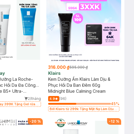
316.000 ₫
595.000 ₫
ay
Klairs
Dưỡng La Roche-
Kem Dưỡng Ẩm Klairs Làm Dịu &
ục Hồi Da Đa Công
Phục Hồi Da Ban Đêm 60g
e B5+ Ultra-
Midnight Blue Calming Cream
hing Balm
2/tháng
(96)
4.9
45
%
say 399K Tặng Gel rửa
cảm 50ml (SL có hạn)
Bill Klairs từ 299k Tặng Mặt Nạ Làm Dịu
Da & Kiểm Soát Dầu Nhờn 25ml (SL Có
Hạn)
-
20
%
-
12
%