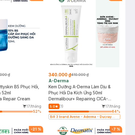
340.000 ₫
000 ₫
410.000 ₫
A-Derma
tyskin B5 Phục Hồi,
Kem Dưỡng A-Derma Làm Dịu &
 52ml
Phục Hồi Da Kích Ứng 50ml
a Repair Cream
Dermalibour+ Repairing CICA-
Cream
17/tháng
(1)
17/tháng
5.0
52
%
64
%
Bill 3 brand Avene - Aderma - Ducray
399k tặng túi đựng mỹ phẩm trị giá 100k
(SL có hạn)
-
21
%
-
7
%