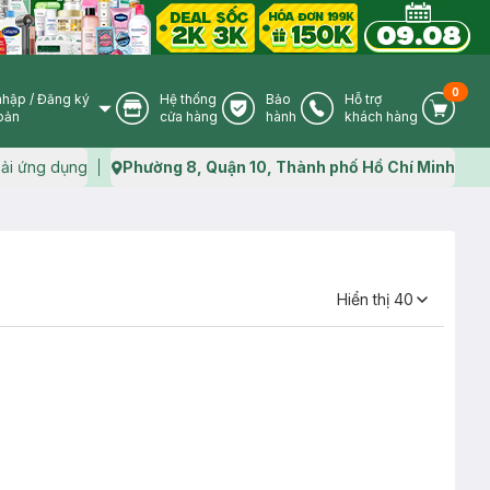
0
nhập
/
Đăng ký
Hệ thống
Bảo
Hỗ trợ
User Icon
Store Icon
Warranty Icon
Phone Icon
Cart I
oản
cửa hàng
hành
khách hàng
ải ứng dụng
Phường 8, Quận 10, Thành phố Hồ Chí Minh
Map icon
Hiển thị
40