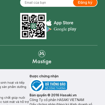
Đăng ký
Appstore icon
Goolge Play icon
Mastige
Được chứng nhận
inh hoạt và tiếp
ụng sản phẩm dưỡng
Bản quyền © 2016 Hasaki.vn
ng chất giúp nuôi
Công Ty cổ phần HASAKI VIETNAM
c tươi mát và hỗ trợ
Giấy chứng nhận Đăng ký Kinh doanh số