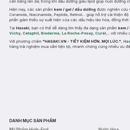
cân bằng làn da; trong khi dầu dưỡng giàu lipid giúp nuôi dưỡng 
Hiện nay, các sản phẩm
kem / gel / dầu dưỡng
được nghiên cứu v
Ceramide, Niacinamide, Peptide, Retinol… giúp hỗ trợ cải thiện đ
phần giảm thiểu sự xuất hiện của các dấu hiệu lão hóa, đồng thời 
Tại
Hasaki
, bạn có thể dễ dàng tìm thấy đa dạng sản phẩm
kem /
Vichy
,
Cetaphil
,
Bioderma
,
La Roche-Posay
,
Curél
,... với nhi
Với phương châm
"HASAKI.VN - TIẾT KIỆM HƠN. MỌI LÚC."
,
Has
hàng trải nghiệm mua sắm tiện lợi, nhanh chóng cùng nhiều ưu đã
DANH MỤC SẢN PHẨM
Mỹ Phẩm High-End
Nước Hoa