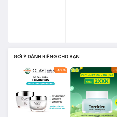
GỢI Ý DÀNH RIÊNG CHO BẠN
-
44
%
-
40
%
-
5