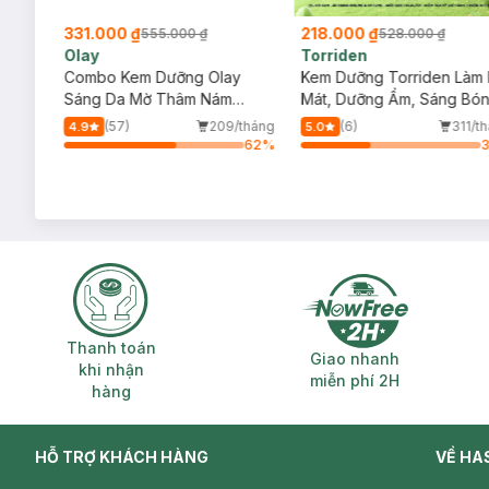
331.000 ₫
218.000 ₫
555.000 ₫
528.000 ₫
Olay
Torriden
ous
Combo Kem Dưỡng Olay
Kem Dưỡng Torriden Làm 
 Ban
Sáng Da Mờ Thâm Nám
Mát, Dưỡng Ẩm, Sáng Bó
Ngày Và Đêm 50gx2
Da 100ml
/tháng
(57)
209/tháng
(6)
311/t
4.9
5.0
64
%
62
%
Thanh toán khi nhận hàng
Giao nhanh miễ
Thanh toán
Giao nhanh
khi nhận
miễn phí 2H
hàng
HỖ TRỢ KHÁCH HÀNG
VỀ HA