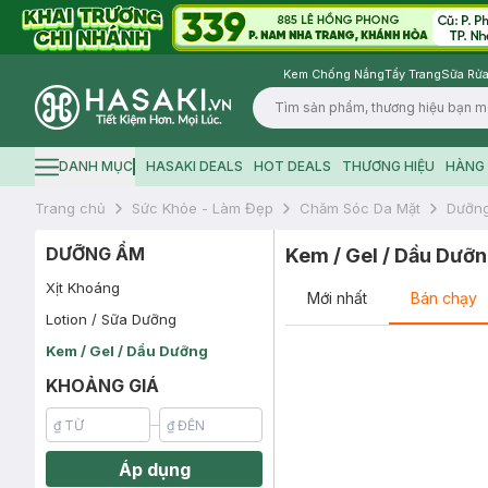
Kem Chống Nắng
Tẩy Trang
Sữa Rửa
Logo
DANH MỤC
HASAKI DEALS
HOT DEALS
THƯƠNG HIỆU
HÀNG 
Hamburger icon
Trang chủ
Sức Khỏe - Làm Đẹp
Chăm Sóc Da Mặt
Dưỡn
DƯỠNG ẨM
Kem / Gel / Dầu Dưỡ
Xịt Khoáng
Mới nhất
Bán chạy
Lotion / Sữa Dưỡng
Kem / Gel / Dầu Dưỡng
KHOẢNG GIÁ
Áp dụng