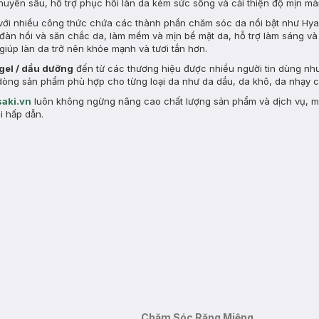
chuyên sâu, hỗ trợ phục hồi làn da kém sức sống và cải thiện độ mịn m
ới nhiều công thức chứa các thành phần chăm sóc da nổi bật như Hyal
ộ đàn hồi và săn chắc da, làm mềm và mịn bề mặt da, hỗ trợ làm sáng v
giúp làn da trở nên khỏe mạnh và tươi tắn hơn.
 gel / dầu dưỡng
đến từ các thương hiệu được nhiều người tin dùng nh
ều dòng sản phẩm phù hợp cho từng loại da như da dầu, da khô, da nhạy
aki.vn
luôn không ngừng nâng cao chất lượng sản phẩm và dịch vụ, 
i hấp dẫn.
Chăm Sóc Răng Miệng