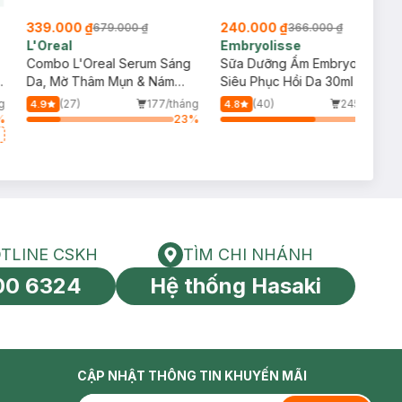
339.000 ₫
240.000 ₫
679.000 ₫
366.000 ₫
L'Oreal
Embryolisse
Combo L'Oreal Serum Sáng
Sữa Dưỡng Ẩm Embryolisse
y
Da, Mờ Thâm Mụn & Nám
Siêu Phục Hồi Da 30ml
30ml + 2 Kem Dưỡng Mờ
g
(27)
177/tháng
(40)
245/tháng
4.9
4.8
Thâm Nám Ban Ngày 15ml
%
23
%
64
%
TLINE CSKH
TÌM CHI NHÁNH
HOTLINE CSKH
Tìm chi nhánh
00 6324
Hệ thống Hasaki
tín toàn cầu
CẬP NHẬT THÔNG TIN KHUYẾN MÃI