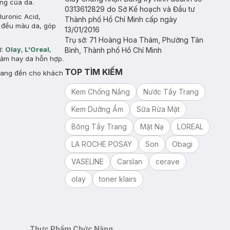
àng của da.
0313612829 do Sở Kế hoạch và Đầu tư
uronic Acid,
Thành phố Hồ Chí Minh cấp ngày
à đều màu da, góp
13/01/2016
Trụ sở: 71 Hoàng Hoa Thám, Phường Tân
ư:
Olay
,
L'Oreal
,
Bình, Thành phố Hồ Chí Minh
 cảm hay da hỗn hợp.
TOP TÌM KIẾM
mang đến cho khách
Kem Chống Nắng
Nước Tẩy Trang
Kem Dưỡng Ẩm
Sữa Rửa Mặt
Bông Tẩy Trang
Mặt Nạ
LOREAL
LA ROCHE POSAY
Son
Obagi
VASELINE
Carslan
cerave
olay
toner klairs
Thực Phẩm Chức Năng