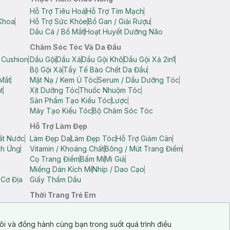
Hỗ Trợ Tiêu Hoá
Hỗ Trợ Tim Mạch
Khoa
Hỗ Trợ Sức Khỏe
Bổ Gan / Giải Rượu
Dầu Cá / Bổ Mắt
Hoạt Huyết Dưỡng Não
Chăm Sóc Tóc Và Da Đầu
 Cushion
Dầu Gội
Dầu Xả
Dầu Gội Khô
Dầu Gội Xả 2in1
Bộ Gội Xả
Tẩy Tế Bào Chết Da Đầu
Mắt
Mặt Nạ / Kem Ủ Tóc
Serum / Dầu Dưỡng Tóc
t
Xịt Dưỡng Tóc
Thuốc Nhuộm Tóc
Sản Phẩm Tạo Kiểu Tóc
Lược
Máy Tạo Kiểu Tóc
Bộ Chăm Sóc Tóc
Hỗ Trợ Làm Đẹp
ất Nước
Làm Đẹp Da
Làm Đẹp Tóc
Hỗ Trợ Giảm Cân
ch Ứng
Vitamin / Khoáng Chất
Bông / Mút Trang Điểm
Cọ Trang Điểm
Bấm Mi
Mi Giả
Miếng Dán Kích Mí
Nhíp / Dao Cạo
 Cơ Địa
Giấy Thấm Dầu
Thời Trang Trẻ Em
op Nam
Áo Dây Trẻ Em
Áo Thun Trẻ Em
Áo Sát Nách Trẻ Em
Quần Short Trẻ Em
ôi và đồng hành cùng bạn trong suốt quá trình điều