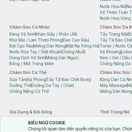
Nước Hoa Nữ
Nư
Xịt Thơm Toàn 
Nước Hoa Vùng 
Chăm Sóc Cá Nhân
Chăm Sóc Da 
Băng Vệ Sinh
Khăn Giấy / Khăn Ướt
Tẩy Trang Mặt
S
Khử Mùi / Làm Thơm Phòng
Dao Cạo Râu
Tẩy Tế Bào Chế
Bọt Cạo Râu
Miếng Dán Nóng
Mặt Nạ Xông Hơi
Toner / Nước C
Nước Rửa Tay / Diệt Khuẩn
Chống Muỗi
Xịt Khoáng
Lotio
Dung Dịch Vệ Sinh
Miếng Dán Ngực
Kem / Gel / Dầu
Bông / Mút Trang Điểm
Chống Nắng Da 
Chăm Sóc Cơ Thể
Chăm Sóc Sức
Sữa Tắm
Xà Phòng
Tẩy Tế Bào Chết Body
Băng Dán Cá Nh
Dưỡng Thể
Dưỡng Da Tay / Chân
Máy Massage
Mặ
Chống Nắng Cơ Thể
Miếng Dán Nón
Gia Dụng & Đời Sống
Thời Trang Nữ
Khăn Tắm
Bông Tắm / Phụ Kiện Tắm
Áo Crop Top N
Notice about cookies usage
Cookie Consent
BIỂU NGỮ COOKIE
Phụ Kiện Điện Thoại
Quạt Cầm Tay / Quạt Mini
Áo Thun Nữ
Áo 
Chúng tôi quan tâm đến quyền riêng tư của bạn. Chún
Khử Mùi / Làm Thơm Phòng
Nước Giặt
Nước Xả
Quần Lót Nữ
Quầ