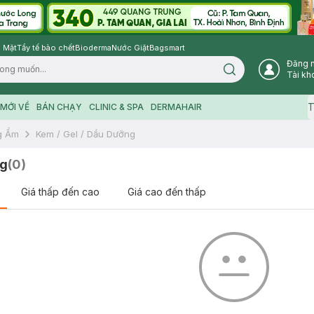
 Mặt
Tẩy tế bào chết
Bioderma
Nước Giặt
Bagsmart
Đăng 
Search icon
Tài kh
T
MỚI VỀ
BÁN CHẠY
CLINIC & SPA
DERMAHAIR
g Ẩm
Kem / Gel / Dầu Dưỡng
ng
(
0
)
Giá thấp đến cao
Giá cao đến thấp