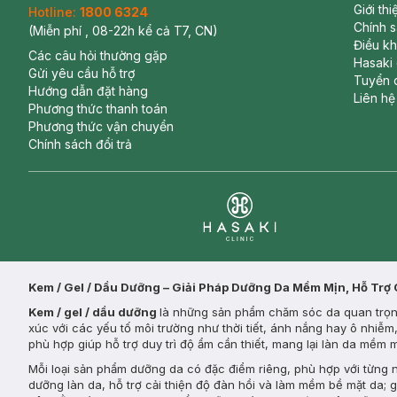
Giới th
Hotline:
1800 6324
Chính 
(Miễn phí , 08-22h kể cả T7, CN)
Điều k
Các câu hỏi thường gặp
Hasaki
Gửi yêu cầu hỗ trợ
Tuyển 
Hướng dẫn đặt hàng
Liên hệ
Phương thức thanh toán
Phương thức vận chuyển
Chính sách đổi trả
Clinic
Kem / Gel / Dầu Dưỡng – Giải Pháp Dưỡng Da Mềm Mịn, Hỗ Trợ
Kem / gel / dầu dưỡng
là những sản phẩm chăm sóc da quan trọng
xúc với các yếu tố môi trường như thời tiết, ánh nắng hay ô nhiễ
phù hợp giúp hỗ trợ duy trì độ ẩm cần thiết, mang lại làn da mềm
Mỗi loại sản phẩm dưỡng da có đặc điểm riêng, phù hợp với từng
dưỡng làn da, hỗ trợ cải thiện độ đàn hồi và làm mềm bề mặt da; 