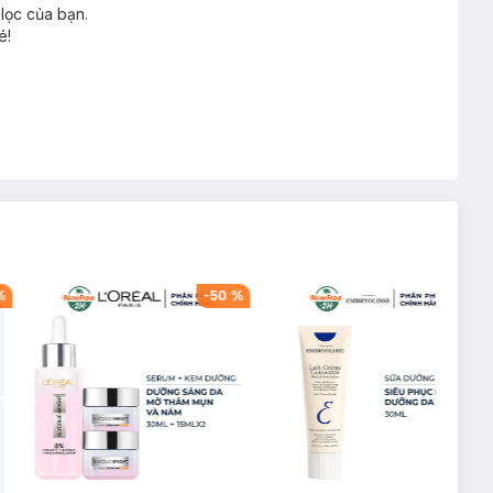
lọc của bạn.
é!
%
-
50
%
-
34
%