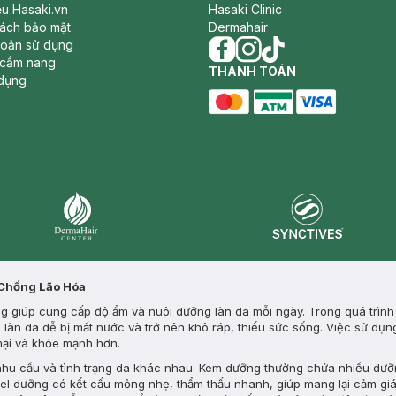
iệu Hasaki.vn
Hasaki Clinic
sách bảo mật
Dermahair
hoản sử dụng
 cẩm nang
facebook
THANH TOÁN
instagram
tiktok
dụng
master card
ATM card
visa card
Synctives
Dermahair
 Chống Lão Hóa
 giúp cung cấp độ ẩm và nuôi dưỡng làn da mỗi ngày. Trong quá trình s
m, làn da dễ bị mất nước và trở nên khô ráp, thiếu sức sống. Việc sử d
 mại và khỏe mạnh hơn.
 nhu cầu và tình trạng da khác nhau. Kem dưỡng thường chứa nhiều dưỡ
gel dưỡng có kết cấu mỏng nhẹ, thẩm thấu nhanh, giúp mang lại cảm giá