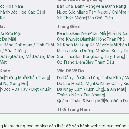
ớc Hoa Nam
Bàn Chải Đánh Răng
Kem Đánh Răng
Thân
Nước Hoa Cao Cấp
Nước Súc Miệng
Tăm Nước / Chỉ Nha 
Kín
Xịt Thơm Miệng
Bàn Chải Điện
Mặt
Trang Điểm
ữa Rửa Mặt
Kem Lót
Kem Nền
Phấn Nền
Phấn Nước
t Da Mặt
Che Khuyết Điểm
Má Hồng
Phấn Phủ
ân Bằng Da
Serum / Tinh Chất
Xịt Khoá Makeup
Kẻ Mày
Kẻ Mắt
Phấn 
n / Sữa Dưỡng
Mascara
Son Dưỡng Môi
Son Kem / Tin
 Dưỡng
Dưỡng Mắt
Dưỡng Môi
Son Thỏi
Son Bóng
Bông Tẩy Trang
Mặt
Cọ Trang Điểm
Giấy Thấm Dầu
 Khỏe
Vấn Đề Về Da
ân
Chống Muỗi
Khẩu Trang
Da Dầu / Lỗ Chân Lông To
Da Khô / M
t Nạ Xông Hơi
Da Lão Hóa
Da Mụn
Da Nhạy Cảm / Kí
g
Nước Rửa Tay / Diệt Khuẩn
Da Nhạy Cảm / Kích Ứng
Da Xỉn Màu
Thâm / Nám / Tàn Nhang
Quầng Thâm & Bọng Mắt
Sẹo
Viêm Da
Thời Trang Nam
ữ
Áo Hai Dây Nữ
Áo Polo Nữ
Áo Polo Nam
Áo Thun Nam
Áo Tank T
Tank Top Nữ
Quần Dài Nữ
Quần Lót Nam
Quần Short Nam
g tôi sử dụng các cookie cần thiết để vận hành website của chúng t
n Short Nữ