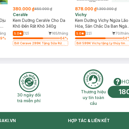
380.000 ₫
878.000 ₫
450.000 ₫
1.300.000 ₫
CeraVe
Vichy
Dịu
Kem Dưỡng CeraVe Cho Da
Kem Dưỡng Vichy Ngừa Lão
ng
Khô Đến Rất Khô 340g
Hóa, Săn Chắc Da Ban Ngà
50ml
háng
(12)
165/tháng
(22)
70/thán
5.0
5.0
39
%
64
%
64
Bill Cerave 299K Tặng Sữa Rửa
Bill 599K Vichy tặng Ly thủy tinh
Mặt Cerave 30ml (SL có hạn)
trị giá 200K (SL có hạn)
HO
18
n phí 2H
30 ngày đổi trả miễn phí
Thương hiệu uy 
Thương hiệu
30 ngày đổi
uy tín toàn
trả miễn phí
cầu
SAKI.VN
HỢP TÁC & LIÊN KẾT