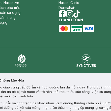
iệu Hasaki.vn
Hasaki Clinic
sách bảo mật
Dermahair
hoản sử dụng
 cẩm nang
facebook
THANH TOÁN
instagram
tiktok
dụng
master card
ATM card
visa card
Synctives
Dermahair
 Chống Lão Hóa
 giúp cung cấp độ ẩm và nuôi dưỡng làn da mỗi ngày. Trong quá trình s
m, làn da dễ bị mất nước và trở nên khô ráp, thiếu sức sống. Việc sử d
 mại và khỏe mạnh hơn.
 nhu cầu và tình trạng da khác nhau. Kem dưỡng thường chứa nhiều dưỡ
gel dưỡng có kết cấu mỏng nhẹ, thẩm thấu nhanh, giúp mang lại cảm giá