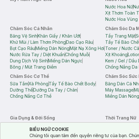
Nước Hoa Nữ
Nư
Xịt Thơm Toàn 
Nước Hoa Vùng 
Chăm Sóc Cá Nhân
Chăm Sóc Da 
Băng Vệ Sinh
Khăn Giấy / Khăn Ướt
Tẩy Trang Mặt
S
Khử Mùi / Làm Thơm Phòng
Dao Cạo Râu
Tẩy Tế Bào Chế
Bọt Cạo Râu
Miếng Dán Nóng
Mặt Nạ Xông Hơi
Toner / Nước C
Nước Rửa Tay / Diệt Khuẩn
Chống Muỗi
Xịt Khoáng
Lotio
Dung Dịch Vệ Sinh
Miếng Dán Ngực
Kem / Gel / Dầu
Bông / Mút Trang Điểm
Chống Nắng Da 
Chăm Sóc Cơ Thể
Chăm Sóc Sức
Sữa Tắm
Xà Phòng
Tẩy Tế Bào Chết Body
Băng Dán Cá Nh
Dưỡng Thể
Dưỡng Da Tay / Chân
Máy Massage
Mặ
Chống Nắng Cơ Thể
Miếng Dán Nón
Gia Dụng & Đời Sống
Thời Trang Nữ
Khăn Tắm
Bông Tắm / Phụ Kiện Tắm
Áo Crop Top N
Notice about cookies usage
Cookie Consent
BIỂU NGỮ COOKIE
Phụ Kiện Điện Thoại
Quạt Cầm Tay / Quạt Mini
Áo Thun Nữ
Áo 
Chúng tôi quan tâm đến quyền riêng tư của bạn. Chún
Khử Mùi / Làm Thơm Phòng
Nước Giặt
Nước Xả
Quần Lót Nữ
Quầ