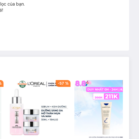
lọc của bạn.
é!
%
-
57
%
-
42
%