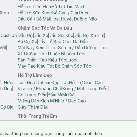
Hỗ Trợ Tiêu Hoá
Hỗ Trợ Tim Mạch
Khoa
Hỗ Trợ Sức Khỏe
Bổ Gan / Giải Rượu
Dầu Cá / Bổ Mắt
Hoạt Huyết Dưỡng Não
Chăm Sóc Tóc Và Da Đầu
 Cushion
Dầu Gội
Dầu Xả
Dầu Gội Khô
Dầu Gội Xả 2in1
Bộ Gội Xả
Tẩy Tế Bào Chết Da Đầu
Mắt
Mặt Nạ / Kem Ủ Tóc
Serum / Dầu Dưỡng Tóc
t
Xịt Dưỡng Tóc
Thuốc Nhuộm Tóc
Sản Phẩm Tạo Kiểu Tóc
Lược
Máy Tạo Kiểu Tóc
Bộ Chăm Sóc Tóc
Hỗ Trợ Làm Đẹp
ất Nước
Làm Đẹp Da
Làm Đẹp Tóc
Hỗ Trợ Giảm Cân
ch Ứng
Vitamin / Khoáng Chất
Bông / Mút Trang Điểm
Cọ Trang Điểm
Bấm Mi
Mi Giả
Miếng Dán Kích Mí
Nhíp / Dao Cạo
 Cơ Địa
Giấy Thấm Dầu
Thời Trang Trẻ Em
op Nam
Áo Dây Trẻ Em
Áo Thun Trẻ Em
Áo Sát Nách Trẻ Em
Quần Short Trẻ Em
ôi và đồng hành cùng bạn trong suốt quá trình điều