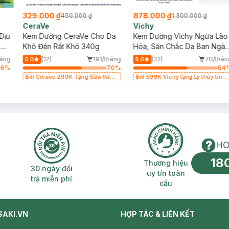
329.000 ₫
878.000 ₫
450.000 ₫
1.300.000 ₫
CeraVe
Vichy
Dịu
Kem Dưỡng CeraVe Cho Da
Kem Dưỡng Vichy Ngừa Lão
ng
Khô Đến Rất Khô 340g
Hóa, Săn Chắc Da Ban Ngà
50ml
háng
(12)
191/tháng
(22)
70/thán
5.0
5.0
46
%
70
%
64
Bill Cerave 299K Tặng Sữa Rửa
Bill 599K Vichy tặng Ly thủy tinh
Mặt Cerave 30ml (SL có hạn)
trị giá 200K (SL có hạn)
HO
18
n phí 2H
30 ngày đổi trả miễn phí
Thương hiệu uy 
Thương hiệu
30 ngày đổi
uy tín toàn
trả miễn phí
cầu
SAKI.VN
HỢP TÁC & LIÊN KẾT