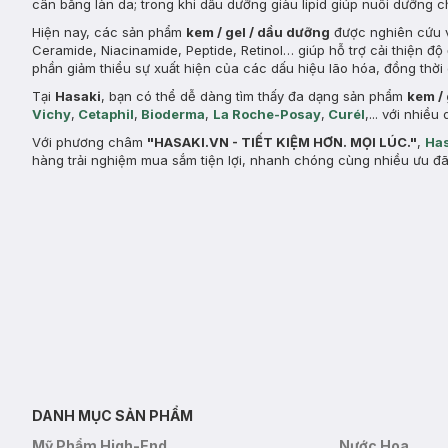
cân bằng làn da; trong khi dầu dưỡng giàu lipid giúp nuôi dưỡng 
Hiện nay, các sản phẩm
kem / gel / dầu dưỡng
được nghiên cứu v
Ceramide, Niacinamide, Peptide, Retinol… giúp hỗ trợ cải thiện đ
phần giảm thiểu sự xuất hiện của các dấu hiệu lão hóa, đồng thời 
Tại
Hasaki
, bạn có thể dễ dàng tìm thấy đa dạng sản phẩm
kem /
Vichy
,
Cetaphil
,
Bioderma
,
La Roche-Posay
,
Curél
,... với nhi
Với phương châm
"HASAKI.VN - TIẾT KIỆM HƠN. MỌI LÚC."
,
Has
hàng trải nghiệm mua sắm tiện lợi, nhanh chóng cùng nhiều ưu đã
DANH MỤC SẢN PHẨM
Mỹ Phẩm High-End
Nước Hoa