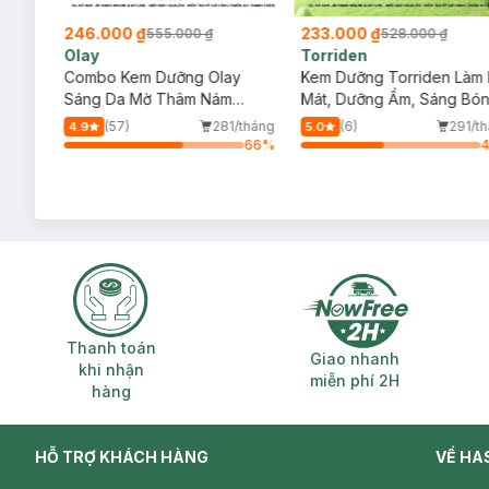
246.000 ₫
233.000 ₫
555.000 ₫
528.000 ₫
Olay
Torriden
ous
Combo Kem Dưỡng Olay
Kem Dưỡng Torriden Làm 
 Ban
Sáng Da Mờ Thâm Nám
Mát, Dưỡng Ẩm, Sáng Bó
Ngày Và Đêm 50gx2
Da 100ml
/tháng
(57)
281/tháng
(6)
291/t
4.9
5.0
97
%
66
%
Thanh toán khi nhận hàng
Giao nhanh miễ
Thanh toán
Giao nhanh
khi nhận
miễn phí 2H
hàng
HỖ TRỢ KHÁCH HÀNG
VỀ HA