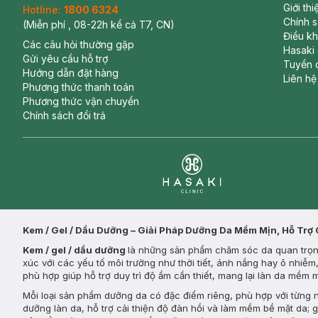
Giới th
Hotline:
1800 6324
Chính 
(Miễn phí , 08-22h kể cả T7, CN)
Điều k
Các câu hỏi thường gặp
Hasaki
Gửi yêu cầu hỗ trợ
Tuyển 
Hướng dẫn đặt hàng
Liên hệ
Phương thức thanh toán
Phương thức vận chuyển
Chính sách đổi trả
Clinic
Kem / Gel / Dầu Dưỡng – Giải Pháp Dưỡng Da Mềm Mịn, Hỗ Trợ
Kem / gel / dầu dưỡng
là những sản phẩm chăm sóc da quan trọng
xúc với các yếu tố môi trường như thời tiết, ánh nắng hay ô nhiễ
phù hợp giúp hỗ trợ duy trì độ ẩm cần thiết, mang lại làn da mềm
Mỗi loại sản phẩm dưỡng da có đặc điểm riêng, phù hợp với từng
dưỡng làn da, hỗ trợ cải thiện độ đàn hồi và làm mềm bề mặt da; 