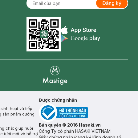
Đăng ký
Appstore icon
Goolge Play icon
Mastige
Được chứng nhận
inh hoạt và tiếp
ụng sản phẩm dưỡng
Bản quyền © 2016 Hasaki.vn
ng chất giúp nuôi
Công Ty cổ phần HASAKI VIETNAM
c tươi mát và hỗ trợ
Giấy chứng nhận Đăng ký Kinh doanh số