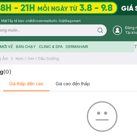
 Mặt
Tẩy tế bào chết
Bioderma
Nước Giặt
Bagsmart
Đăng 
Search icon
Tài kh
T
MỚI VỀ
BÁN CHẠY
CLINIC & SPA
DERMAHAIR
g Ẩm
Kem / Gel / Dầu Dưỡng
ng
(
0
)
Giá thấp đến cao
Giá cao đến thấp