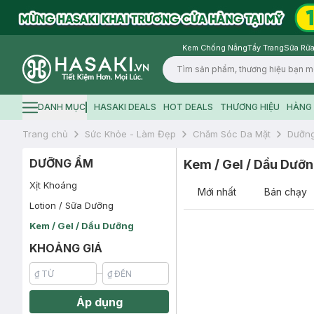
Kem Chống Nắng
Tẩy Trang
Sữa Rửa
Logo
DANH MỤC
HASAKI DEALS
HOT DEALS
THƯƠNG HIỆU
HÀNG 
Hamburger icon
Trang chủ
Sức Khỏe - Làm Đẹp
Chăm Sóc Da Mặt
Dưỡn
DƯỠNG ẨM
Kem / Gel / Dầu Dưỡ
Xịt Khoáng
Mới nhất
Bán chạy
Lotion / Sữa Dưỡng
Kem / Gel / Dầu Dưỡng
KHOẢNG GIÁ
Áp dụng