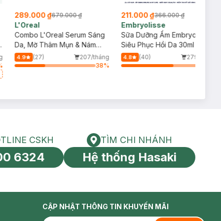
289.000 ₫
211.000 ₫
679.000 ₫
366.000 ₫
L'Oreal
Embryolisse
Combo L'Oreal Serum Sáng
Sữa Dưỡng Ẩm Embryolisse
y
Da, Mờ Thâm Mụn & Nám
Siêu Phục Hồi Da 30ml
30ml + 2 Kem Dưỡng Mờ
g
(27)
207/tháng
(40)
279/tháng
4.9
4.8
Thâm Nám Ban Ngày 15ml
%
38
%
64
%
TLINE CSKH
TÌM CHI NHÁNH
HOTLINE CSKH
Tìm chi nhánh
00 6324
Hệ thống Hasaki
tín toàn cầu
CẬP NHẬT THÔNG TIN KHUYẾN MÃI