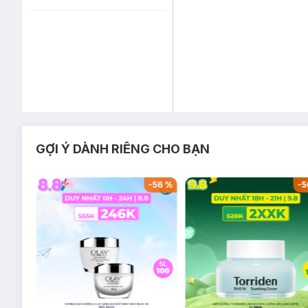
GỢI Ý DÀNH RIÊNG CHO BẠN
-
48
%
-
56
%
-
5