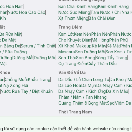
ớc Hoa Nam
Bàn Chải Đánh Răng
Kem Đánh Răng
Thân
Nước Hoa Cao Cấp
Nước Súc Miệng
Tăm Nước / Chỉ Nha 
Kín
Xịt Thơm Miệng
Bàn Chải Điện
Mặt
Trang Điểm
ữa Rửa Mặt
Kem Lót
Kem Nền
Phấn Nền
Phấn Nước
t Da Mặt
Che Khuyết Điểm
Má Hồng
Phấn Phủ
ân Bằng Da
Serum / Tinh Chất
Xịt Khoá Makeup
Kẻ Mày
Kẻ Mắt
Phấn 
n / Sữa Dưỡng
Mascara
Son Dưỡng Môi
Son Kem / Tin
 Dưỡng
Dưỡng Mắt
Dưỡng Môi
Son Thỏi
Son Bóng
Bông Tẩy Trang
Mặt
Cọ Trang Điểm
Giấy Thấm Dầu
 Khỏe
Vấn Đề Về Da
ân
Chống Muỗi
Khẩu Trang
Da Dầu / Lỗ Chân Lông To
Da Khô / M
t Nạ Xông Hơi
Da Lão Hóa
Da Mụn
Da Nhạy Cảm / Kí
g
Nước Rửa Tay / Diệt Khuẩn
Da Nhạy Cảm / Kích Ứng
Da Xỉn Màu
Thâm / Nám / Tàn Nhang
Quầng Thâm & Bọng Mắt
Sẹo
Viêm Da
Thời Trang Nam
ữ
Áo Hai Dây Nữ
Áo Polo Nữ
Áo Polo Nam
Áo Thun Nam
Áo Tank T
Tank Top Nữ
Quần Dài Nữ
Quần Lót Nam
Quần Short Nam
g tôi sử dụng các cookie cần thiết để vận hành website của chúng t
n Short Nữ