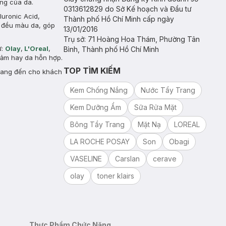
àng của da.
0313612829 do Sở Kế hoạch và Đầu tư
uronic Acid,
Thành phố Hồ Chí Minh cấp ngày
à đều màu da, góp
13/01/2016
Trụ sở: 71 Hoàng Hoa Thám, Phường Tân
ư:
Olay
,
L'Oreal
,
Bình, Thành phố Hồ Chí Minh
 cảm hay da hỗn hợp.
TOP TÌM KIẾM
mang đến cho khách
Kem Chống Nắng
Nước Tẩy Trang
Kem Dưỡng Ẩm
Sữa Rửa Mặt
Bông Tẩy Trang
Mặt Nạ
LOREAL
LA ROCHE POSAY
Son
Obagi
VASELINE
Carslan
cerave
olay
toner klairs
Thực Phẩm Chức Năng