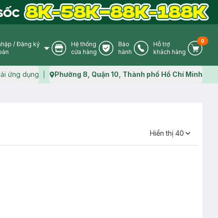
0
nhập
/
Đăng ký
Hệ thống
Bảo
Hỗ trợ
User Icon
Store Icon
Warranty Icon
Phone Icon
Cart I
oản
cửa hàng
hành
khách hàng
ải ứng dụng
Phường 8, Quận 10, Thành phố Hồ Chí Minh
Map icon
Hiển thị
40