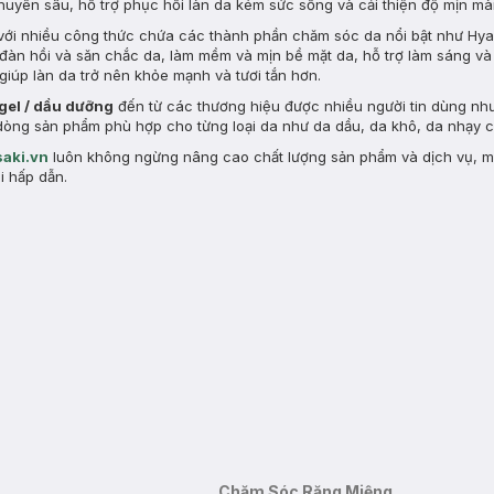
chuyên sâu, hỗ trợ phục hồi làn da kém sức sống và cải thiện độ mịn m
ới nhiều công thức chứa các thành phần chăm sóc da nổi bật như Hyal
ộ đàn hồi và săn chắc da, làm mềm và mịn bề mặt da, hỗ trợ làm sáng v
giúp làn da trở nên khỏe mạnh và tươi tắn hơn.
 gel / dầu dưỡng
đến từ các thương hiệu được nhiều người tin dùng nh
ều dòng sản phẩm phù hợp cho từng loại da như da dầu, da khô, da nhạy
aki.vn
luôn không ngừng nâng cao chất lượng sản phẩm và dịch vụ, 
i hấp dẫn.
Chăm Sóc Răng Miệng